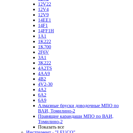
12V22
12V4
12V9
14EE1
14F1
14FF1H
1A1
1K222
1K700
2F6V
3A1
3K222
4A2TS
4AA9
4B2
4V2-30
4А2
6A2
6A9
Алмазные бруски доводочные МПО по
ВАИ, Томилино-2
Правящие карандаши МПО по ВАИ,
Томилино-2
Показать все
Инструмент - "LEUCO"