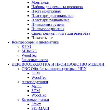
Монтажки
Наборы для ремонта проколов
Паста монтажная
Пластыри диагональные
Пластыри радиальные
Пневмоинструмент
Пневмосоединения
Сырая резина, плита для разогрева
Показать все
Компрессоры и пневматика
KITO
SHIMGE
WoodTec
Запасные части
ДЕРЕВООБРАБОТКА И ПРОИЗВОДСТВО МЕБЕЛИ
CNC Обрабатывающие центры с ЧПУ
SCM
WoodTec
Автоподатчики
Maggi
SCM
WoodTec
Бытовые станки
Stalex
БЕЛМАШ