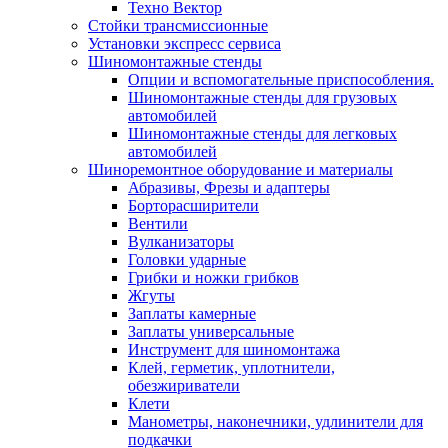
Техно Вектор
Стойки трансмиссионные
Установки экспресс сервиса
Шиномонтажные стенды
Опции и вспомогательные приспособления.
Шиномонтажные стенды для грузовых
автомобилей
Шиномонтажные стенды для легковых
автомобилей
Шиноремонтное оборудование и материалы
Абразивы, Фрезы и адаптеры
Борторасширители
Вентили
Вулканизаторы
Головки ударные
Грибки и ножки грибков
Жгуты
Заплаты камерные
Заплаты универсальные
Инструмент для шиномонтажа
Клей, герметик, уплотнители,
обезжириватели
Клети
Манометры, наконечники, удлинители для
подкачки