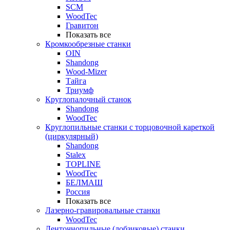
SCM
WoodTec
Гравитон
Показать все
Кромкообрезные станки
OIN
Shandong
Wood-Mizer
Тайга
Триумф
Круглопалочный станок
Shandong
WoodTec
Круглопильные станки с торцовочной кареткой
(циркулярный)
Shandong
Stalex
TOPLINE
WoodTec
БЕЛМАШ
Россия
Показать все
Лазерно-гравировальные станки
WoodTec
Ленточнопильные (лобзиковые) станки