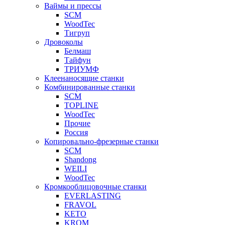
Ваймы и прессы
SCM
WoodTec
Тигруп
Дровоколы
Белмаш
Тайфун
ТРИУМФ
Клеенаносящие станки
Комбинированные станки
SCM
TOPLINE
WoodTec
Прочие
Россия
Копировально-фрезерные станки
SCM
Shandong
WEILI
WoodTec
Кромкооблицовочные станки
EVERLASTING
FRAVOL
KETO
KROM