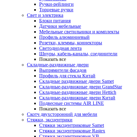
Ручки-рейлинги
Торцевые ручки
Свет и электрика
Блоки питания
Датчики мебельные
Мебельные светильники и комплекты
Профиль алюминиевый
Розетки, клеммы, коннекторы
Светодиодная лента
Шнуры, кабель-каналы, соединители
Показать все
Складные-раздвижные двери
Выпрямители фасадов
Профиль для стекла Китай
Складные раздвижные двери Samet
Складные-раздвижные двери GrandStar
Складные-раздвижные двери Hettich
Складные-раздвижные двери Китай
Подвесные системы AIR LINE
Показать все
Скотч двухсторонний для мебели
Стяжки, эксцентрики
Cтяжки эксцентриковые Samet
Стяжки эксцентриковые Rastex
Стяжки эксцентриковые VB