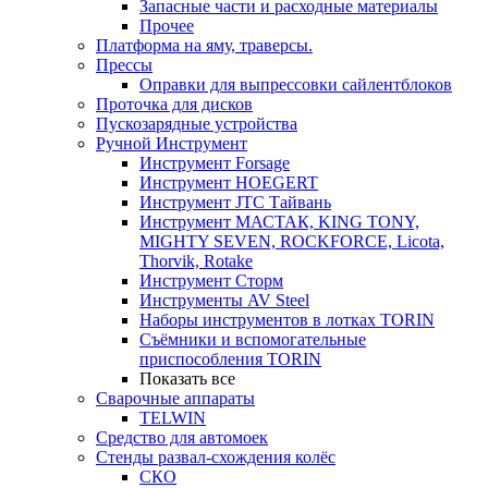
Запасные части и расходные материалы
Прочее
Платформа на яму, траверсы.
Прессы
Оправки для выпрессовки сайлентблоков
Проточка для дисков
Пускозарядные устройства
Ручной Инструмент
Инструмент Forsage
Инструмент HOEGERT
Инструмент JTC Тайвань
Инструмент МАСТАК, KING TONY,
MIGHTY SEVEN, ROCKFORCE, Licota,
Thorvik, Rotake
Инструмент Сторм
Инструменты AV Steel
Наборы инструментов в лотках TORIN
Съёмники и вспомогательные
приспособления TORIN
Показать все
Сварочные аппараты
TELWIN
Средство для автомоек
Стенды развал-схождения колёс
СКО