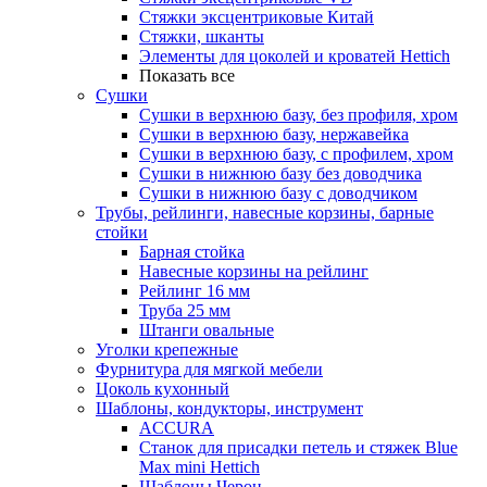
Стяжки эксцентриковые Китай
Стяжки, шканты
Элементы для цоколей и кроватей Hettich
Показать все
Сушки
Сушки в верхнюю базу, без профиля, хром
Сушки в верхнюю базу, нержавейка
Сушки в верхнюю базу, с профилем, хром
Сушки в нижнюю базу без доводчика
Сушки в нижнюю базу с доводчиком
Трубы, рейлинги, навесные корзины, барные
стойки
Барная стойка
Навесные корзины на рейлинг
Рейлинг 16 мм
Труба 25 мм
Штанги овальные
Уголки крепежные
Фурнитура для мягкой мебели
Цоколь кухонный
Шаблоны, кондукторы, инструмент
ACCURA
Станок для присадки петель и стяжек Blue
Max mini Hettich
Шаблоны Черон