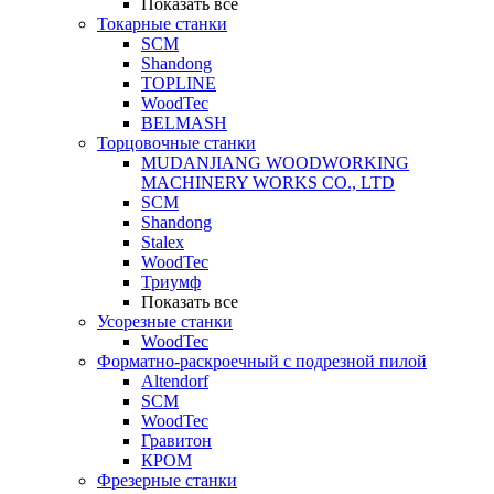
Показать все
Токарные станки
SCM
Shandong
TOPLINE
WoodTec
BELMASH
Торцовочные станки
MUDANJIANG WOODWORKING
MACHINERY WORKS CO., LTD
SCM
Shandong
Stalex
WoodTec
Триумф
Показать все
Усорезные станки
WoodTec
Форматно-раскроечный с подрезной пилой
Altendorf
SCM
WoodTec
Гравитон
КРОМ
Фрезерные станки