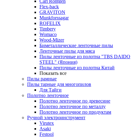
Carl Rontgen
Flex-back
GRAVITON
Munkforssagar
ROFELIX
Timbery
Womaco
Wood-Mizer
Биметаллические ленточные пилы
Ленточные пилы для мяса
Пилы ленточные из полотна "TBS DAIDO
STEEL" (Япония)
Пилы ленточные из полотна Китай
Показать все
Пилы рамные
Пилы тарные для многопилов
Для Тайги
Полотно ленточное
Полотно ленточное по древесине
Полотно ленточное по металлу
Полотно ленточное по продуктам
Ручной электроинструмент
Virutex
Asaki
Festool