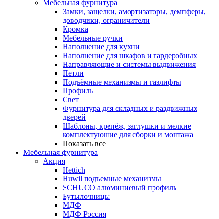
Мебельная фурнитура
Замки, защелки, амортизаторы, демпферы,
доводчики, ограничители
Кромка
Мебельные ручки
Наполнение для кухни
Наполнение для шкафов и гардеробных
Направляющие и системы выдвижения
Петли
Подъёмные механизмы и газлифты
Профиль
Свет
Фурнитура для складных и раздвижных
дверей
Шаблоны, крепёж, заглушки и мелкие
комплектующие для сборки и монтажа
Показать все
Мебельная фурнитура
Акция
Hettich
Huwil подъемные механизмы
SCHUCO алюминиевый профиль
Бутылочницы
МДФ
МДФ Россия