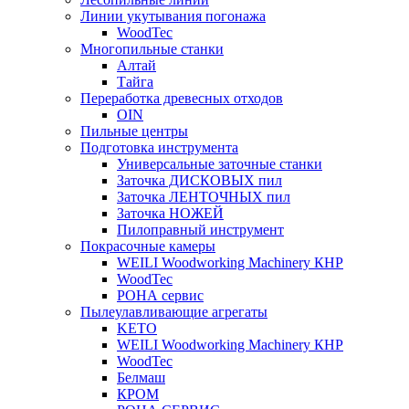
Линии укутывания погонажа
WoodTec
Многопильные станки
Алтай
Тайга
Переработка древесных отходов
OIN
Пильные центры
Подготовка инструмента
Универсальные заточные станки
Заточка ДИСКОВЫХ пил
Заточка ЛЕНТОЧНЫХ пил
Заточка НОЖЕЙ
Пилоправный инструмент
Покрасочные камеры
WEILI Woodworking Machinery КНР
WoodTec
РОНА сервис
Пылеулавливающие агрегаты
KETO
WEILI Woodworking Machinery КНР
WoodTec
Белмаш
КРОМ