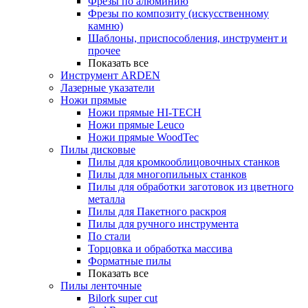
Фрезы по алюминию
Фрезы по композиту (искусственному
камню)
Шаблоны, приспособления, инструмент и
прочее
Показать все
Инструмент ARDEN
Лазерные указатели
Ножи прямые
Ножи прямые HI-TECH
Ножи прямые Leuco
Ножи прямые WoodTec
Пилы дисковые
Пилы для кромкооблицовочных станков
Пилы для многопильных станков
Пилы для обработки заготовок из цветного
металла
Пилы для Пакетного раскроя
Пилы для ручного инструмента
По стали
Торцовка и обработка массива
Форматные пилы
Показать все
Пилы ленточные
Bilork super cut