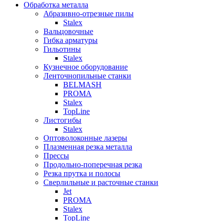
Обработка металла
Абразивно-отрезные пилы
Stalex
Вальцовочные
Гибка арматуры
Гильотины
Stalex
Кузнечное оборудование
Ленточнопильные станки
BELMASH
PROMA
Stalex
TopLine
Листогибы
Stalex
Оптоволоконные лазеры
Плазменная резка металла
Прессы
Продольно-поперечная резка
Резка прутка и полосы
Сверлильные и расточные станки
Jet
PROMA
Stalex
TopLine