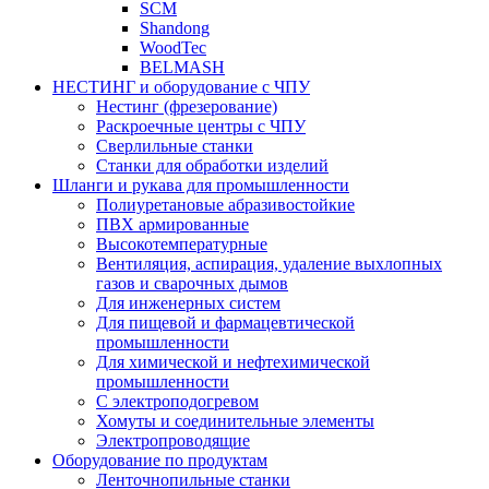
SCM
Shandong
WoodTec
BELMASH
НЕСТИНГ и оборудование с ЧПУ
Нестинг (фрезерование)
Раскроечные центры с ЧПУ
Сверлильные станки
Станки для обработки изделий
Шланги и рукава для промышленности
Полиуретановые абразивостойкие
ПВХ армированные
Высокотемпературные
Вентиляция, аспирация, удаление выхлопных
газов и сварочных дымов
Для инженерных систем
Для пищевой и фармацевтической
промышленности
Для химической и нефтехимической
промышленности
С электроподогревом
Хомуты и соединительные элементы
Электропроводящие
Оборудование по продуктам
Ленточнопильные станки