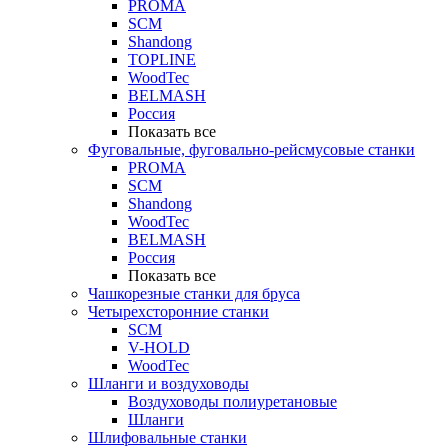
PROMA
SCM
Shandong
TOPLINE
WoodTec
BELMASH
Россия
Показать все
Фуговальные, фуговально-рейсмусовые станки
PROMA
SCM
Shandong
WoodTec
BELMASH
Россия
Показать все
Чашкорезные станки для бруса
Четырехсторонние станки
SCM
V-HOLD
WoodTec
Шланги и воздуховоды
Воздуховоды полиуретановые
Шланги
Шлифовальные станки