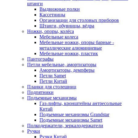
штанги
Выдвижные полки
Кассетницы
Организации для столовых приборов
Штанги, обувницы, вёдра
Ножки, опоры, колёса
Мебельные колеса
Мебельные ножки, опоры барные -
металлические алюминиевые
Мебельные ножки, пластик
Пантографы
Петли мебельные, амортизаторы
Амортизаторы, демпферы
Петли Samet
Петли Китай
Планки для столешниц
Подпятники
Подъемные механизмы
Газ-лифты, кронштейны антресольные
Китай
Подъемные механизмы Grandstar
Подъемные механизмы Samet
Полкодержатели, зеркалодержатели
Ручки
Ручки Китай