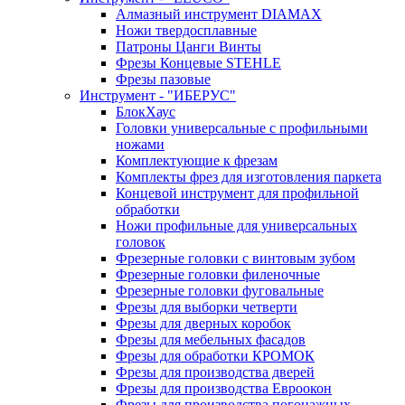
Алмазный инструмент DIAMAX
Ножи твердосплавные
Патроны Цанги Винты
Фрезы Концевые STEHLE
Фрезы пазовые
Инструмент - "ИБЕРУС"
БлокХаус
Головки универсальные с профильными
ножами
Комплектующие к фрезам
Комплекты фрез для изготовления паркета
Концевой инструмент для профильной
обработки
Ножи профильные для универсальных
головок
Фрезерные головки с винтовым зубом
Фрезерные головки филеночные
Фрезерные головки фуговальные
Фрезы для выборки четверти
Фрезы для дверных коробок
Фрезы для мебельных фасадов
Фрезы для обработки КРОМОК
Фрезы для производства дверей
Фрезы для производства Евроокон
Фрезы для производства погонажных