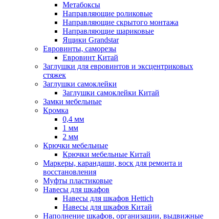
Метабоксы
Направляющие роликовые
Направляющие скрытого монтажа
Направляющие шариковые
Ящики Grandstar
Евровинты, саморезы
Евровинт Китай
Заглушки для евровинтов и эксцентриковых
стяжек
Заглушки самоклейки
Заглушки самоклейки Китай
Замки мебельные
Кромка
0,4 мм
1 мм
2 мм
Крючки мебельные
Крючки мебельные Китай
Маркеры, карандаши, воск для ремонта и
восстановления
Муфты пластиковые
Навесы для шкафов
Навесы для шкафов Hettich
Навесы для шкафов Китай
Наполнение шкафов, организации, выдвижные