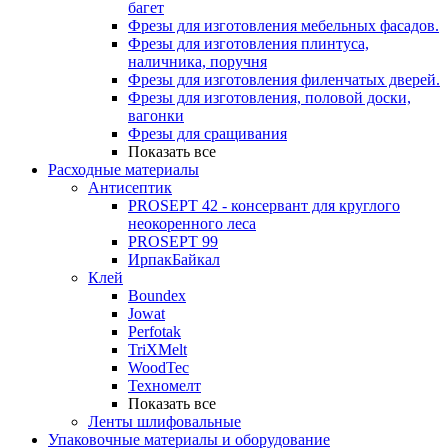
багет
Фрезы для изготовления мебельных фасадов.
Фрезы для изготовления плинтуса,
наличника, поручня
Фрезы для изготовления филенчатых дверей.
Фрезы для изготовления, половой доски,
вагонки
Фрезы для сращивания
Показать все
Расходные материалы
Антисептик
PROSEPT 42 - консервант для круглого
неокоренного леса
PROSEPT 99
ИрпакБайкал
Клей
Boundex
Jowat
Perfotak
TriXMelt
WoodTec
Техномелт
Показать все
Ленты шлифовальные
Упаковочные материалы и оборудование