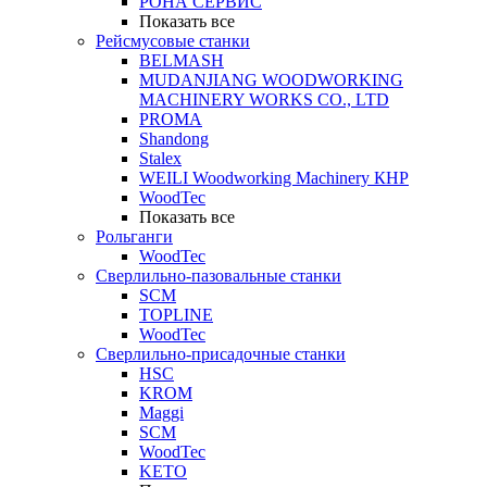
РОНА СЕРВИС
Показать все
Рейсмусовые станки
BELMASH
MUDANJIANG WOODWORKING
MACHINERY WORKS CO., LTD
PROMA
Shandong
Stalex
WEILI Woodworking Machinery КНР
WoodTec
Показать все
Рольганги
WoodTec
Сверлильно-пазовальные станки
SCM
TOPLINE
WoodTec
Сверлильно-присадочные станки
HSC
KROM
Maggi
SCM
WoodTec
KETO