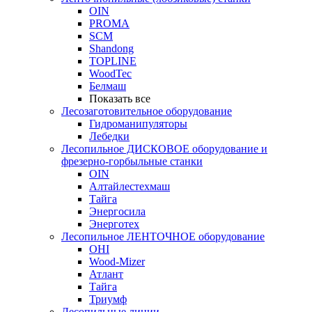
OIN
PROMA
SCM
Shandong
TOPLINE
WoodTec
Белмаш
Показать все
Лесозаготовительное оборудование
Гидроманипуляторы
Лебедки
Лесопильное ДИСКОВОЕ оборудование и
фрезерно-горбыльные станки
OIN
Алтайлестехмаш
Тайга
Энергосила
Энерготех
Лесопильное ЛЕНТОЧНОЕ оборудование
OHI
Wood-Mizer
Атлант
Тайга
Триумф
Лесопильные линии