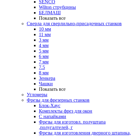
SENCO
Wilton струбцины
БЕЛМАШ
Показать все
Сверла для сверлильно-присадочных станков
10 мм
11 мм
3 мм
4 мм
5 мм
6 мм
7 мм
7.5
8 мм
Зенкера
Чашки
Показать все
Угломеры
Фрезы для фрезерных станков
Блок-Хаус
Комплекты фрез для окон
С напайками
Фрезы для изготовл. полуштапа
,полугалтелей, г
Фрезы для изготовления дверного штапика,