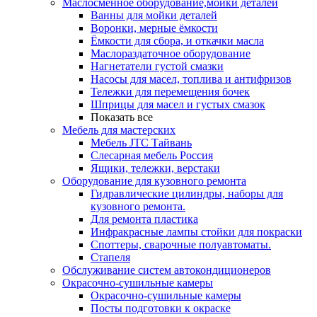
Маслосменное оборудование,мойки деталей
Ванны для мойки деталей
Воронки, мерные ёмкости
Ёмкости для сбора, и откачки масла
Маслораздаточное оборудование
Нагнетатели густой смазки
Насосы для масел, топлива и антифризов
Тележки для перемещения бочек
Шприцы для масел и густых смазок
Показать все
Мебель для мастерских
Мебель JTC Тайвань
Слесарная мебель Россия
Ящики, тележки, верстаки
Оборудование для кузовного ремонта
Гидравлические цилиндры, наборы для
кузовного ремонта.
Для ремонта пластика
Инфракрасные лампы стойки для покраски
Споттеры, сварочные полуавтоматы.
Стапеля
Обслуживание систем автокондиционеров
Окрасочно-сушильные камеры
Окрасочно-сушильные камеры
Посты подготовки к окраске