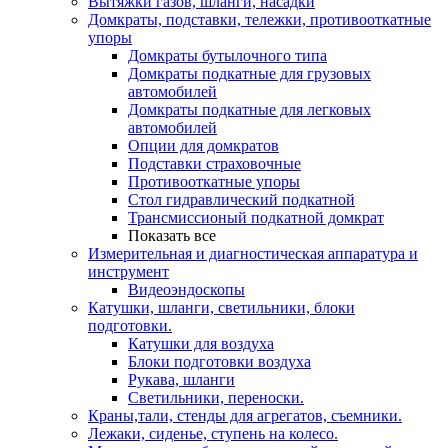
Вытяжки газов, шланги, насадки
Домкраты, подставки, тележки, противооткатные
упоры
Домкраты бутылочного типа
Домкраты подкатные для грузовых
автомобилей
Домкраты подкатные для легковых
автомобилей
Опции для домкратов
Подставки страховочные
Противооткатные упоры
Стол гидравлический подкатной
Трансмиссионый подкатной домкрат
Показать все
Измерительная и диагностическая аппаратура и
инструмент
Видеоэндоскопы
Катушки, шланги, светильники, блоки
подготовки.
Катушки для воздуха
Блоки подготовки воздуха
Рукава, шланги
Светильники, переноски.
Краны,тали, стенды для агрегатов, съемники.
Лежаки, сиденье, ступень на колесо.