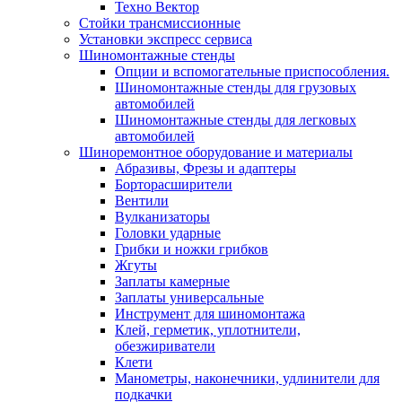
Техно Вектор
Стойки трансмиссионные
Установки экспресс сервиса
Шиномонтажные стенды
Опции и вспомогательные приспособления.
Шиномонтажные стенды для грузовых
автомобилей
Шиномонтажные стенды для легковых
автомобилей
Шиноремонтное оборудование и материалы
Абразивы, Фрезы и адаптеры
Борторасширители
Вентили
Вулканизаторы
Головки ударные
Грибки и ножки грибков
Жгуты
Заплаты камерные
Заплаты универсальные
Инструмент для шиномонтажа
Клей, герметик, уплотнители,
обезжириватели
Клети
Манометры, наконечники, удлинители для
подкачки