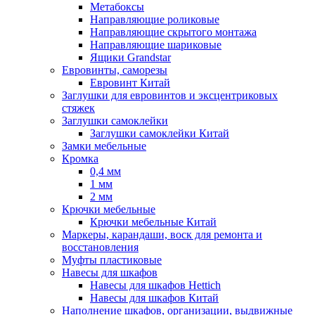
Метабоксы
Направляющие роликовые
Направляющие скрытого монтажа
Направляющие шариковые
Ящики Grandstar
Евровинты, саморезы
Евровинт Китай
Заглушки для евровинтов и эксцентриковых
стяжек
Заглушки самоклейки
Заглушки самоклейки Китай
Замки мебельные
Кромка
0,4 мм
1 мм
2 мм
Крючки мебельные
Крючки мебельные Китай
Маркеры, карандаши, воск для ремонта и
восстановления
Муфты пластиковые
Навесы для шкафов
Навесы для шкафов Hettich
Навесы для шкафов Китай
Наполнение шкафов, организации, выдвижные