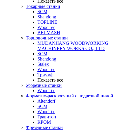
Показать все
Токарные станки
SCM
Shandong
TOPLINE
WoodTec
BELMASH
Торцовочные станки
MUDANJIANG WOODWORKING
MACHINERY WORKS CO., LTD
SCM
Shandong
Stalex
WoodTec
Триумф
Показать все
Усорезные станки
WoodTec
Форматно-раскроечный с подрезной пилой
Altendorf
SCM
WoodTec
Гравитон
КРОМ
Фрезерные станки