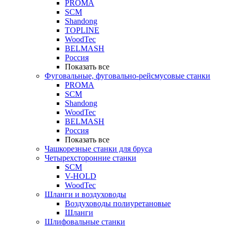
PROMA
SCM
Shandong
TOPLINE
WoodTec
BELMASH
Россия
Показать все
Фуговальные, фуговально-рейсмусовые станки
PROMA
SCM
Shandong
WoodTec
BELMASH
Россия
Показать все
Чашкорезные станки для бруса
Четырехсторонние станки
SCM
V-HOLD
WoodTec
Шланги и воздуховоды
Воздуховоды полиуретановые
Шланги
Шлифовальные станки