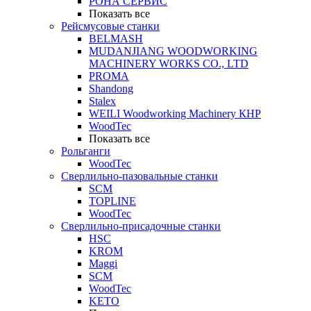
РОНА СЕРВИС
Показать все
Рейсмусовые станки
BELMASH
MUDANJIANG WOODWORKING
MACHINERY WORKS CO., LTD
PROMA
Shandong
Stalex
WEILI Woodworking Machinery КНР
WoodTec
Показать все
Рольганги
WoodTec
Сверлильно-пазовальные станки
SCM
TOPLINE
WoodTec
Сверлильно-присадочные станки
HSC
KROM
Maggi
SCM
WoodTec
KETO