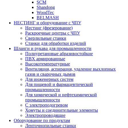
SCM
Shandong
WoodTec
BELMASH
НЕСТИНГ и оборудование с ЧПУ
Нестинг (фрезерование)
Раскроечные центры с ЧПУ
Сверлильные станки
Станки для обработки изделий
Шланги и рукава для промышленности
Полиуретановые абразивостойкие
ПВХ армированные
Высокотемпературные
Вентиляция, аспирация, удаление выхлопных
газов и сварочных дымов
Для инженерных систем
Для пищевой и фармацевтической
промышленности
Для химической и нефтехимической
промышленности
С электроподогревом
Хомуты и соединительные элементы
Электропроводящие
Оборудование по продуктам
Ленточнопильные станки