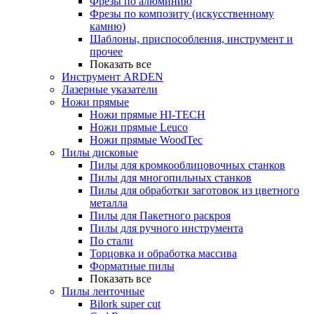
Фрезы по алюминию
Фрезы по композиту (искусственному
камню)
Шаблоны, приспособления, инструмент и
прочее
Показать все
Инструмент ARDEN
Лазерные указатели
Ножи прямые
Ножи прямые HI-TECH
Ножи прямые Leuco
Ножи прямые WoodTec
Пилы дисковые
Пилы для кромкооблицовочных станков
Пилы для многопильных станков
Пилы для обработки заготовок из цветного
металла
Пилы для Пакетного раскроя
Пилы для ручного инструмента
По стали
Торцовка и обработка массива
Форматные пилы
Показать все
Пилы ленточные
Bilork super cut