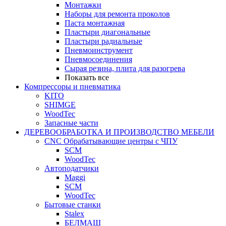
Монтажки
Наборы для ремонта проколов
Паста монтажная
Пластыри диагональные
Пластыри радиальные
Пневмоинструмент
Пневмосоединения
Сырая резина, плита для разогрева
Показать все
Компрессоры и пневматика
KITO
SHIMGE
WoodTec
Запасные части
ДЕРЕВООБРАБОТКА И ПРОИЗВОДСТВО МЕБЕЛИ
CNC Обрабатывающие центры с ЧПУ
SCM
WoodTec
Автоподатчики
Maggi
SCM
WoodTec
Бытовые станки
Stalex
БЕЛМАШ