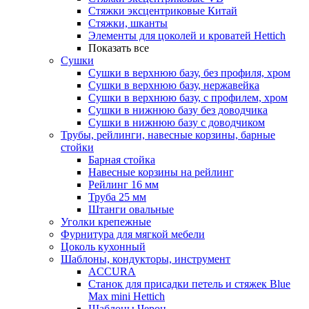
Стяжки эксцентриковые Китай
Стяжки, шканты
Элементы для цоколей и кроватей Hettich
Показать все
Сушки
Сушки в верхнюю базу, без профиля, хром
Сушки в верхнюю базу, нержавейка
Сушки в верхнюю базу, с профилем, хром
Сушки в нижнюю базу без доводчика
Сушки в нижнюю базу с доводчиком
Трубы, рейлинги, навесные корзины, барные
стойки
Барная стойка
Навесные корзины на рейлинг
Рейлинг 16 мм
Труба 25 мм
Штанги овальные
Уголки крепежные
Фурнитура для мягкой мебели
Цоколь кухонный
Шаблоны, кондукторы, инструмент
ACCURA
Станок для присадки петель и стяжек Blue
Max mini Hettich
Шаблоны Черон