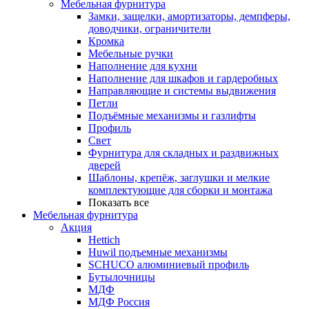
Мебельная фурнитура
Замки, защелки, амортизаторы, демпферы,
доводчики, ограничители
Кромка
Мебельные ручки
Наполнение для кухни
Наполнение для шкафов и гардеробных
Направляющие и системы выдвижения
Петли
Подъёмные механизмы и газлифты
Профиль
Свет
Фурнитура для складных и раздвижных
дверей
Шаблоны, крепёж, заглушки и мелкие
комплектующие для сборки и монтажа
Показать все
Мебельная фурнитура
Акция
Hettich
Huwil подъемные механизмы
SCHUCO алюминиевый профиль
Бутылочницы
МДФ
МДФ Россия