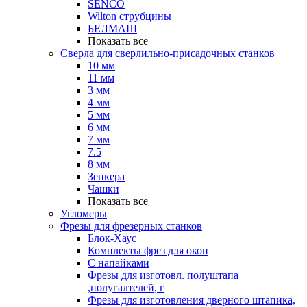
SENCO
Wilton струбцины
БЕЛМАШ
Показать все
Сверла для сверлильно-присадочных станков
10 мм
11 мм
3 мм
4 мм
5 мм
6 мм
7 мм
7.5
8 мм
Зенкера
Чашки
Показать все
Угломеры
Фрезы для фрезерных станков
Блок-Хаус
Комплекты фрез для окон
С напайками
Фрезы для изготовл. полуштапа
,полугалтелей, г
Фрезы для изготовления дверного штапика,