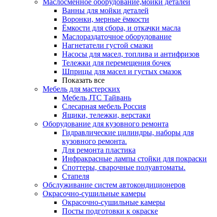
Маслосменное оборудование,мойки деталей
Ванны для мойки деталей
Воронки, мерные ёмкости
Ёмкости для сбора, и откачки масла
Маслораздаточное оборудование
Нагнетатели густой смазки
Насосы для масел, топлива и антифризов
Тележки для перемещения бочек
Шприцы для масел и густых смазок
Показать все
Мебель для мастерских
Мебель JTC Тайвань
Слесарная мебель Россия
Ящики, тележки, верстаки
Оборудование для кузовного ремонта
Гидравлические цилиндры, наборы для
кузовного ремонта.
Для ремонта пластика
Инфракрасные лампы стойки для покраски
Споттеры, сварочные полуавтоматы.
Стапеля
Обслуживание систем автокондиционеров
Окрасочно-сушильные камеры
Окрасочно-сушильные камеры
Посты подготовки к окраске