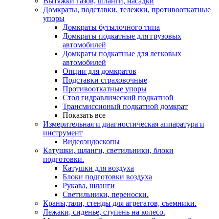
Вытяжки газов, шланги, насадки
Домкраты, подставки, тележки, противооткатные
упоры
Домкраты бутылочного типа
Домкраты подкатные для грузовых
автомобилей
Домкраты подкатные для легковых
автомобилей
Опции для домкратов
Подставки страховочные
Противооткатные упоры
Стол гидравлический подкатной
Трансмиссионый подкатной домкрат
Показать все
Измерительная и диагностическая аппаратура и
инструмент
Видеоэндоскопы
Катушки, шланги, светильники, блоки
подготовки.
Катушки для воздуха
Блоки подготовки воздуха
Рукава, шланги
Светильники, переноски.
Краны,тали, стенды для агрегатов, съемники.
Лежаки, сиденье, ступень на колесо.