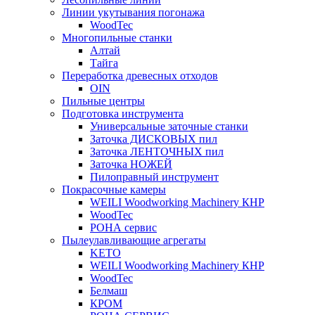
Линии укутывания погонажа
WoodTec
Многопильные станки
Алтай
Тайга
Переработка древесных отходов
OIN
Пильные центры
Подготовка инструмента
Универсальные заточные станки
Заточка ДИСКОВЫХ пил
Заточка ЛЕНТОЧНЫХ пил
Заточка НОЖЕЙ
Пилоправный инструмент
Покрасочные камеры
WEILI Woodworking Machinery КНР
WoodTec
РОНА сервис
Пылеулавливающие агрегаты
KETO
WEILI Woodworking Machinery КНР
WoodTec
Белмаш
КРОМ