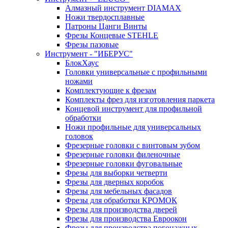
Алмазный инструмент DIAMAX
Ножи твердосплавные
Патроны Цанги Винты
Фрезы Концевые STEHLE
Фрезы пазовые
Инструмент - "ИБЕРУС"
БлокХаус
Головки универсальные с профильными
ножами
Комплектующие к фрезам
Комплекты фрез для изготовления паркета
Концевой инструмент для профильной
обработки
Ножи профильные для универсальных
головок
Фрезерные головки с винтовым зубом
Фрезерные головки филеночные
Фрезерные головки фуговальные
Фрезы для выборки четверти
Фрезы для дверных коробок
Фрезы для мебельных фасадов
Фрезы для обработки КРОМОК
Фрезы для производства дверей
Фрезы для производства Евроокон
Фрезы для производства погонажных