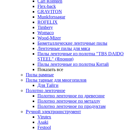
Carl Rontgen
Flex-back
GRAVITON
Munkforssagar
ROFELIX
Timbery
Womaco
Wood-Mizer
Биметаллические ленточные пилы
Ленточные пилы для мяса
Пилы ленточные из полотна "TBS DAIDO
STEEL" (Япония)
Пилы ленточные из полотна Китай
Показать все
Пилы рамные
Пилы тарные для многопилов
Для Тайги
Полотно ленточное
Полотно ленточное по древесине
Полотно ленточное по металлу
Полотно ленточное по продуктам
Ручной электроинструмент
Virutex
Asaki
Festool