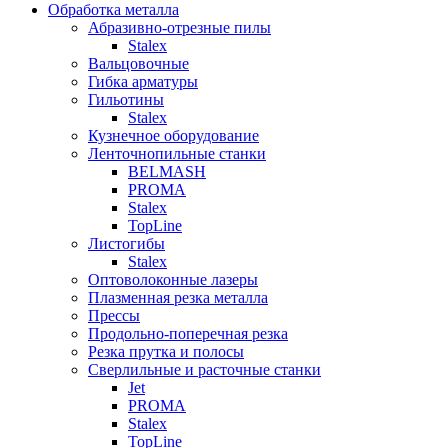
Обработка металла
Абразивно-отрезные пилы
Stalex
Вальцовочные
Гибка арматуры
Гильотины
Stalex
Кузнечное оборудование
Ленточнопильные станки
BELMASH
PROMA
Stalex
TopLine
Листогибы
Stalex
Оптоволоконные лазеры
Плазменная резка металла
Прессы
Продольно-поперечная резка
Резка прутка и полосы
Сверлильные и расточные станки
Jet
PROMA
Stalex
TopLine