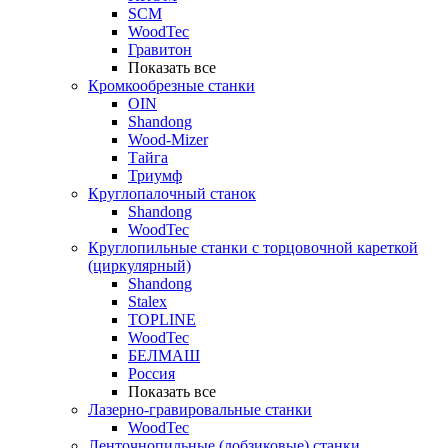
SCM
WoodTec
Гравитон
Показать все
Кромкообрезные станки
OIN
Shandong
Wood-Mizer
Тайга
Триумф
Круглопалочный станок
Shandong
WoodTec
Круглопильные станки с торцовочной кареткой
(циркулярный)
Shandong
Stalex
TOPLINE
WoodTec
БЕЛМАШ
Россия
Показать все
Лазерно-гравировальные станки
WoodTec
Ленточнопильные (лобзиковые) станки