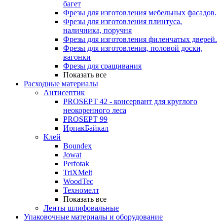
багет
Фрезы для изготовления мебельных фасадов.
Фрезы для изготовления плинтуса,
наличника, поручня
Фрезы для изготовления филенчатых дверей.
Фрезы для изготовления, половой доски,
вагонки
Фрезы для сращивания
Показать все
Расходные материалы
Антисептик
PROSEPT 42 - консервант для круглого
неокоренного леса
PROSEPT 99
ИрпакБайкал
Клей
Boundex
Jowat
Perfotak
TriXMelt
WoodTec
Техномелт
Показать все
Ленты шлифовальные
Упаковочные материалы и оборудование