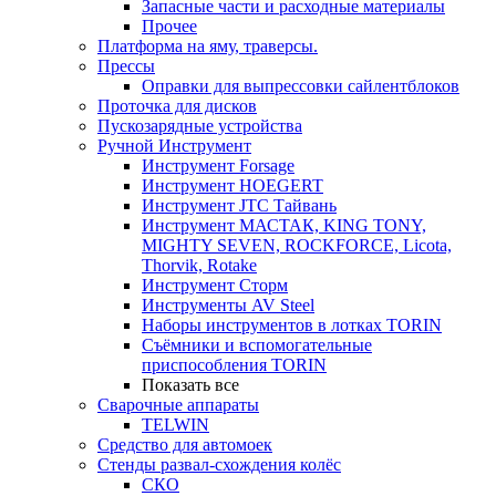
Запасные части и расходные материалы
Прочее
Платформа на яму, траверсы.
Прессы
Оправки для выпрессовки сайлентблоков
Проточка для дисков
Пускозарядные устройства
Ручной Инструмент
Инструмент Forsage
Инструмент HOEGERT
Инструмент JTC Тайвань
Инструмент МАСТАК, KING TONY,
MIGHTY SEVEN, ROCKFORCE, Licota,
Thorvik, Rotake
Инструмент Сторм
Инструменты AV Steel
Наборы инструментов в лотках TORIN
Съёмники и вспомогательные
приспособления TORIN
Показать все
Сварочные аппараты
TELWIN
Средство для автомоек
Стенды развал-схождения колёс
СКО