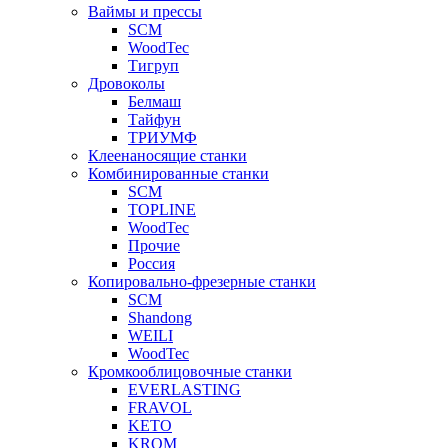
Ваймы и прессы
SCM
WoodTec
Тигруп
Дровоколы
Белмаш
Тайфун
ТРИУМФ
Клеенаносящие станки
Комбинированные станки
SCM
TOPLINE
WoodTec
Прочие
Россия
Копировально-фрезерные станки
SCM
Shandong
WEILI
WoodTec
Кромкооблицовочные станки
EVERLASTING
FRAVOL
KETO
KROM