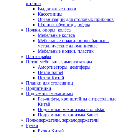
штанги
Выдвижные полки
Кассетницы
Организации для столовых приборов
Штанги, обувницы, вёдра
Ножки, опоры, колёса
Мебельные колеса
Мебельные ножки, опоры барные -
металлические алюминиевые
Мебельные ножки, пластик
Пантографы
Петли мебельные, амортизаторы
Амортизаторы, демпферы
Петли Samet
Петли Китай
Планки для столешниц
Подпятники
Подъемные механизмы
Газ-лифты, кронштейны антресольные
Китай
Подъемные механизмы Grandstar
Подъемные механизмы Samet
Полкодержатели, зеркалодержатели
Ручки
Ручки Китай