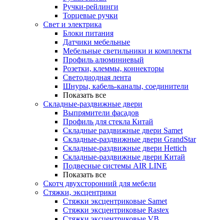
Ручки-рейлинги
Торцевые ручки
Свет и электрика
Блоки питания
Датчики мебельные
Мебельные светильники и комплекты
Профиль алюминиевый
Розетки, клеммы, коннекторы
Светодиодная лента
Шнуры, кабель-каналы, соединители
Показать все
Складные-раздвижные двери
Выпрямители фасадов
Профиль для стекла Китай
Складные раздвижные двери Samet
Складные-раздвижные двери GrandStar
Складные-раздвижные двери Hettich
Складные-раздвижные двери Китай
Подвесные системы AIR LINE
Показать все
Скотч двухсторонний для мебели
Стяжки, эксцентрики
Cтяжки эксцентриковые Samet
Стяжки эксцентриковые Rastex
Стяжки эксцентриковые VB