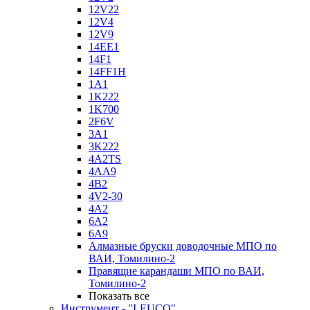
12V22
12V4
12V9
14EE1
14F1
14FF1H
1A1
1K222
1K700
2F6V
3A1
3K222
4A2TS
4AA9
4B2
4V2-30
4А2
6A2
6A9
Алмазные бруски доводочные МПО по
ВАИ, Томилино-2
Правящие карандаши МПО по ВАИ,
Томилино-2
Показать все
Инструмент - "LEUCO"