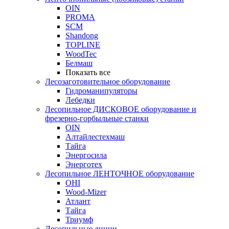
OIN
PROMA
SCM
Shandong
TOPLINE
WoodTec
Белмаш
Показать все
Лесозаготовительное оборудование
Гидроманипуляторы
Лебедки
Лесопильное ДИСКОВОЕ оборудование и
фрезерно-горбыльные станки
OIN
Алтайлестехмаш
Тайга
Энергосила
Энерготех
Лесопильное ЛЕНТОЧНОЕ оборудование
OHI
Wood-Mizer
Атлант
Тайга
Триумф
Лесопильные линии