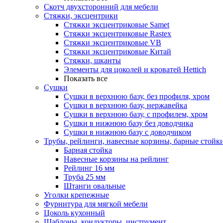
Скотч двухсторонний для мебели
Стяжки, эксцентрики
Cтяжки эксцентриковые Samet
Стяжки эксцентриковые Rastex
Стяжки эксцентриковые VB
Стяжки эксцентриковые Китай
Стяжки, шканты
Элементы для цоколей и кроватей Hettich
Показать все
Сушки
Сушки в верхнюю базу, без профиля, хром
Сушки в верхнюю базу, нержавейка
Сушки в верхнюю базу, с профилем, хром
Сушки в нижнюю базу без доводчика
Сушки в нижнюю базу с доводчиком
Трубы, рейлинги, навесные корзины, барные стойк
Барная стойка
Навесные корзины на рейлинг
Рейлинг 16 мм
Труба 25 мм
Штанги овальные
Уголки крепежные
Фурнитура для мягкой мебели
Цоколь кухонный
Шаблоны, кондукторы, инструмент