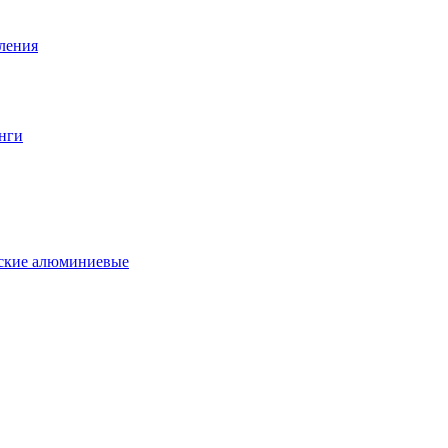
вления
нги
еские алюминиевые