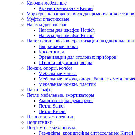
Крючки мебельные
Крючки мебельные Китай
Маркеры, карандаши, воск для ремонта и восстано
Муфты пластиковые
Навесы для шкафов
Навесы для шкафов Hettich
Навесы для шкафов Китай
Наполнение шкафов, организации, выдвижные шта
Выдвижные полки
Кассетницы
Организации для столовых приборов
Штанги, обувницы, вёдра
Ножки, опоры, колёса
Мебельные колеса
Мебельные ножки, опоры барные - металлич
Мебельные ножки, пластик
Пантографы
Петли мебельные, амортизаторы
Амортизаторы, демпферы
Петли Samet
Петли Китай
Планки для столешниц
Подпятники
Подъемные механизмы
Газ-лифты, кронштейны антресольные Китай