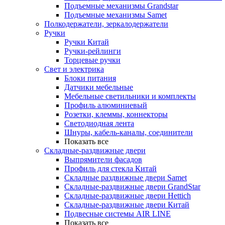
Подъемные механизмы Grandstar
Подъемные механизмы Samet
Полкодержатели, зеркалодержатели
Ручки
Ручки Китай
Ручки-рейлинги
Торцевые ручки
Свет и электрика
Блоки питания
Датчики мебельные
Мебельные светильники и комплекты
Профиль алюминиевый
Розетки, клеммы, коннекторы
Светодиодная лента
Шнуры, кабель-каналы, соединители
Показать все
Складные-раздвижные двери
Выпрямители фасадов
Профиль для стекла Китай
Складные раздвижные двери Samet
Складные-раздвижные двери GrandStar
Складные-раздвижные двери Hettich
Складные-раздвижные двери Китай
Подвесные системы AIR LINE
Показать все