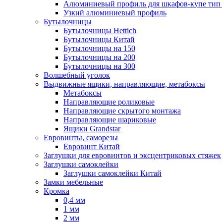
Алюминиевый профиль для шкафов-купе ти
Узкий алюминиевый профиль
Бутылочницы
Бутылочницы Hettich
Бутылочницы Китай
Бутылочницы на 150
Бутылочницы на 200
Бутылочницы на 300
Волшебный уголок
Выдвижные ящики, направляющие, метабоксы
Метабоксы
Направляющие роликовые
Направляющие скрытого монтажа
Направляющие шариковые
Ящики Grandstar
Евровинты, саморезы
Евровинт Китай
Заглушки для евровинтов и эксцентриковых стяжек
Заглушки самоклейки
Заглушки самоклейки Китай
Замки мебельные
Кромка
0,4 мм
1 мм
2 мм