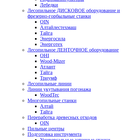
Лебедки
Лесопильное ДИСКОВОЕ оборудование и
фрезерно-горбыльные станки
OIN
Алтайлестехмаш
Тайга
Энергосила
Энерготех
Лесопильное ЛЕНТОЧНОЕ оборудование
OHI
Wood-Mizer
Атлант
Тайга
Триумф
Лесопильные линии
Линии укутывания погонажа
WoodTec
Многопильные станки
Алтай
Тайга
Переработка древесных отходов
OIN
Пильные центры
Подготовка инструмента
Универсальные заточные станки