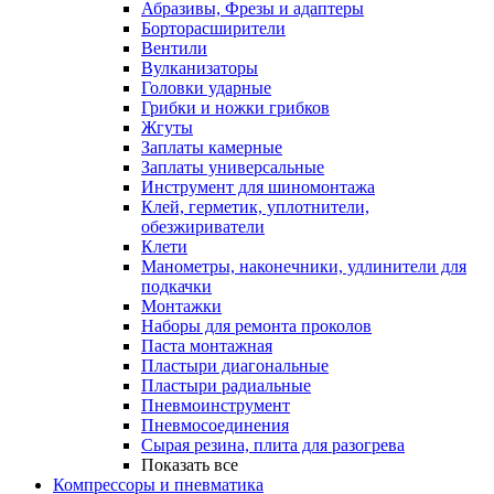
Абразивы, Фрезы и адаптеры
Борторасширители
Вентили
Вулканизаторы
Головки ударные
Грибки и ножки грибков
Жгуты
Заплаты камерные
Заплаты универсальные
Инструмент для шиномонтажа
Клей, герметик, уплотнители,
обезжириватели
Клети
Манометры, наконечники, удлинители для
подкачки
Монтажки
Наборы для ремонта проколов
Паста монтажная
Пластыри диагональные
Пластыри радиальные
Пневмоинструмент
Пневмосоединения
Сырая резина, плита для разогрева
Показать все
Компрессоры и пневматика