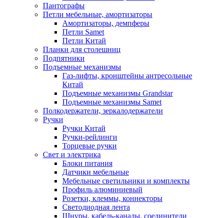
Пантографы
Петли мебельные, амортизаторы
Амортизаторы, демпферы
Петли Samet
Петли Китай
Планки для столешниц
Подпятники
Подъемные механизмы
Газ-лифты, кронштейны антресольные
Китай
Подъемные механизмы Grandstar
Подъемные механизмы Samet
Полкодержатели, зеркалодержатели
Ручки
Ручки Китай
Ручки-рейлинги
Торцевые ручки
Свет и электрика
Блоки питания
Датчики мебельные
Мебельные светильники и комплекты
Профиль алюминиевый
Розетки, клеммы, коннекторы
Светодиодная лента
Шнуры, кабель-каналы, соединители