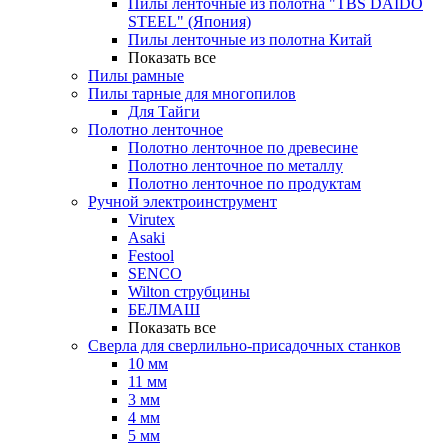
Пилы ленточные из полотна "TBS DAIDO
STEEL" (Япония)
Пилы ленточные из полотна Китай
Показать все
Пилы рамные
Пилы тарные для многопилов
Для Тайги
Полотно ленточное
Полотно ленточное по древесине
Полотно ленточное по металлу
Полотно ленточное по продуктам
Ручной электроинструмент
Virutex
Asaki
Festool
SENCO
Wilton струбцины
БЕЛМАШ
Показать все
Сверла для сверлильно-присадочных станков
10 мм
11 мм
3 мм
4 мм
5 мм