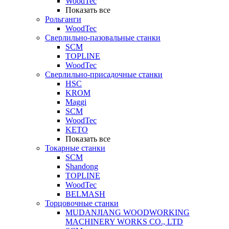
WoodTec
Показать все
Рольганги
WoodTec
Сверлильно-пазовальные станки
SCM
TOPLINE
WoodTec
Сверлильно-присадочные станки
HSC
KROM
Maggi
SCM
WoodTec
KETO
Показать все
Токарные станки
SCM
Shandong
TOPLINE
WoodTec
BELMASH
Торцовочные станки
MUDANJIANG WOODWORKING
MACHINERY WORKS CO., LTD