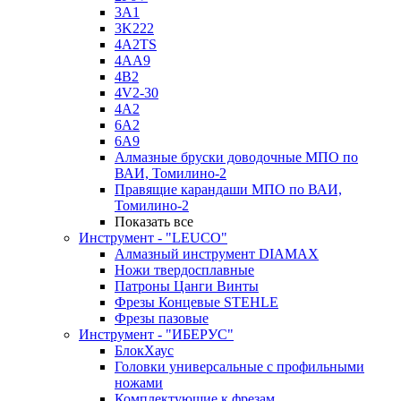
3A1
3K222
4A2TS
4AA9
4B2
4V2-30
4А2
6A2
6A9
Алмазные бруски доводочные МПО по
ВАИ, Томилино-2
Правящие карандаши МПО по ВАИ,
Томилино-2
Показать все
Инструмент - "LEUCO"
Алмазный инструмент DIAMAX
Ножи твердосплавные
Патроны Цанги Винты
Фрезы Концевые STEHLE
Фрезы пазовые
Инструмент - "ИБЕРУС"
БлокХаус
Головки универсальные с профильными
ножами
Комплектующие к фрезам