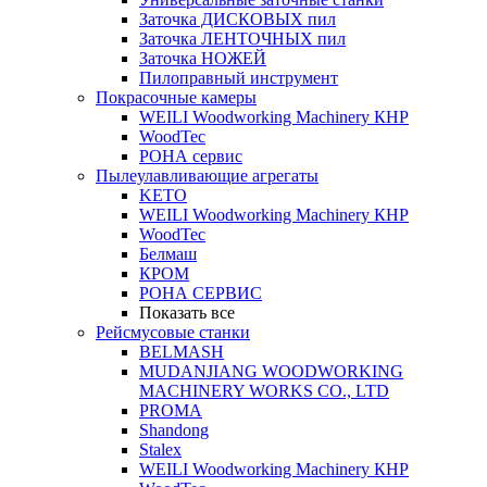
Заточка ДИСКОВЫХ пил
Заточка ЛЕНТОЧНЫХ пил
Заточка НОЖЕЙ
Пилоправный инструмент
Покрасочные камеры
WEILI Woodworking Machinery КНР
WoodTec
РОНА сервис
Пылеулавливающие агрегаты
KETO
WEILI Woodworking Machinery КНР
WoodTec
Белмаш
КРОМ
РОНА СЕРВИС
Показать все
Рейсмусовые станки
BELMASH
MUDANJIANG WOODWORKING
MACHINERY WORKS CO., LTD
PROMA
Shandong
Stalex
WEILI Woodworking Machinery КНР