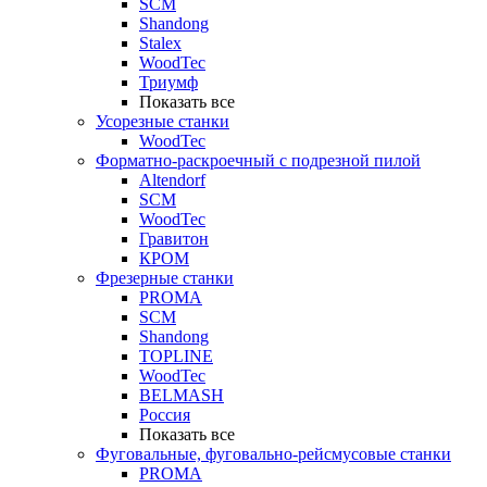
SCM
Shandong
Stalex
WoodTec
Триумф
Показать все
Усорезные станки
WoodTec
Форматно-раскроечный с подрезной пилой
Altendorf
SCM
WoodTec
Гравитон
КРОМ
Фрезерные станки
PROMA
SCM
Shandong
TOPLINE
WoodTec
BELMASH
Россия
Показать все
Фуговальные, фуговально-рейсмусовые станки
PROMA