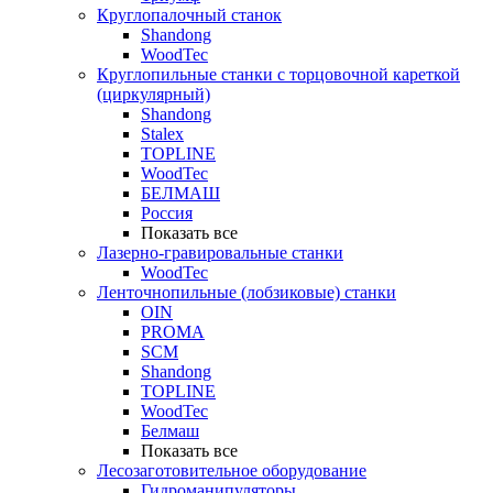
Круглопалочный станок
Shandong
WoodTec
Круглопильные станки с торцовочной кареткой
(циркулярный)
Shandong
Stalex
TOPLINE
WoodTec
БЕЛМАШ
Россия
Показать все
Лазерно-гравировальные станки
WoodTec
Ленточнопильные (лобзиковые) станки
OIN
PROMA
SCM
Shandong
TOPLINE
WoodTec
Белмаш
Показать все
Лесозаготовительное оборудование
Гидроманипуляторы