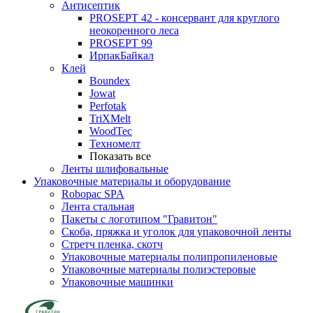
Антисептик
PROSEPT 42 - консервант для круглого
неокоренного леса
PROSEPT 99
ИрпакБайкал
Клей
Boundex
Jowat
Perfotak
TriXMelt
WoodTec
Техномелт
Показать все
Ленты шлифовальные
Упаковочные материалы и оборудование
Robopac SPA
Лента стальная
Пакеты с логотипом "Гравитон"
Скоба, пряжка и уголок для упаковочной ленты
Стретч пленка, скотч
Упаковочные материалы полипропиленовые
Упаковочные материалы полиэстеровые
Упаковочные машинки