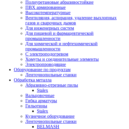
Полиуретановые абразивостойкие
ПВХ армированные
Высокотемпературные
Вентиляция, аспирация, удаление выхлопных
газов и сварочных дымов
Для инженерных систем
Для пищевой и фармацевтической
промышленности
Для химической и нефтехимической
промышленности
С электроподогревом
Хомуты и соединительные элементы
Электропроводящие
Оборудование по продуктам
Ленточнопильные станки
Обработка металла
Абразивно-отрезные пилы
Stalex
Вальцовочные
Гибка арматуры
Гильотины
Stalex
Кузнечное оборудование
Ленточнопильные станки
BELMASH