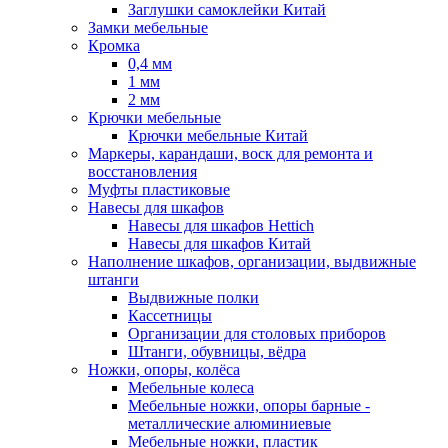
Заглушки самоклейки Китай
Замки мебельные
Кромка
0,4 мм
1 мм
2 мм
Крючки мебельные
Крючки мебельные Китай
Маркеры, карандаши, воск для ремонта и
восстановления
Муфты пластиковые
Навесы для шкафов
Навесы для шкафов Hettich
Навесы для шкафов Китай
Наполнение шкафов, организации, выдвижные
штанги
Выдвижные полки
Кассетницы
Организации для столовых приборов
Штанги, обувницы, вёдра
Ножки, опоры, колёса
Мебельные колеса
Мебельные ножки, опоры барные -
металлические алюминиевые
Мебельные ножки, пластик