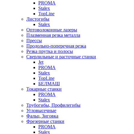
PROMA
Stalex
TopLine
Листогибы
Stalex
Оптоволоконные лазеры
Плазменная резка металла
Прессы
Продольно-поперечная резка
Резка прутка и полосы
Сверлильные и расточные станки
Jet
PROMA
Stalex
TopLine
БЕЛМАШ
Токарные станки
PROMA
Stalex
Трубогибы, Профилегибы
Угловысечные
Фальц, Зиговка
Фрезерные станки
PROMA
Stalex