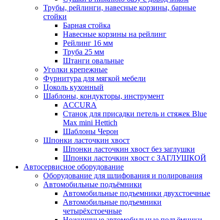
Трубы, рейлинги, навесные корзины, барные
стойки
Барная стойка
Навесные корзины на рейлинг
Рейлинг 16 мм
Труба 25 мм
Штанги овальные
Уголки крепежные
Фурнитура для мягкой мебели
Цоколь кухонный
Шаблоны, кондукторы, инструмент
ACCURA
Станок для присадки петель и стяжек Blue
Max mini Hettich
Шаблоны Черон
Шпонки ласточкин хвост
Шпонки ласточкин хвост без заглушки
Шпонки ласточкин хвост с ЗАГЛУШКОЙ
Автосервисное оборудование
Оборудование для шлифования и полирования
Автомобильные подъёмники
Автомобильные подъемники двухстоечные
Автомобильные подъемники
четырёхстоечные
Ножничные автомобильные подъёмники