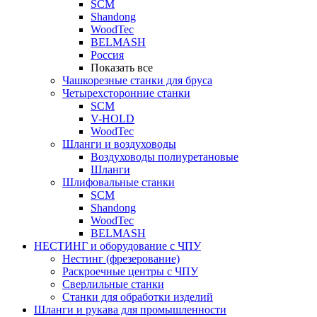
SCM
Shandong
WoodTec
BELMASH
Россия
Показать все
Чашкорезные станки для бруса
Четырехсторонние станки
SCM
V-HOLD
WoodTec
Шланги и воздуховоды
Воздуховоды полиуретановые
Шланги
Шлифовальные станки
SCM
Shandong
WoodTec
BELMASH
НЕСТИНГ и оборудование с ЧПУ
Нестинг (фрезерование)
Раскроечные центры с ЧПУ
Сверлильные станки
Станки для обработки изделий
Шланги и рукава для промышленности