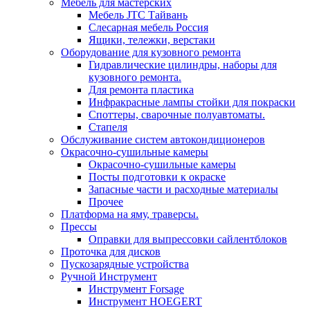
Мебель для мастерских
Мебель JTC Тайвань
Слесарная мебель Россия
Ящики, тележки, верстаки
Оборудование для кузовного ремонта
Гидравлические цилиндры, наборы для
кузовного ремонта.
Для ремонта пластика
Инфракрасные лампы стойки для покраски
Споттеры, сварочные полуавтоматы.
Стапеля
Обслуживание систем автокондиционеров
Окрасочно-сушильные камеры
Окрасочно-сушильные камеры
Посты подготовки к окраске
Запасные части и расходные материалы
Прочее
Платформа на яму, траверсы.
Прессы
Оправки для выпрессовки сайлентблоков
Проточка для дисков
Пускозарядные устройства
Ручной Инструмент
Инструмент Forsage
Инструмент HOEGERT