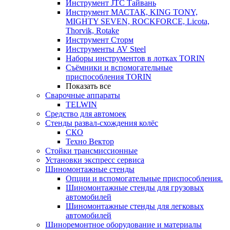
Инструмент JTC Тайвань
Инструмент МАСТАК, KING TONY,
MIGHTY SEVEN, ROCKFORCE, Licota,
Thorvik, Rotake
Инструмент Сторм
Инструменты AV Steel
Наборы инструментов в лотках TORIN
Съёмники и вспомогательные
приспособления TORIN
Показать все
Сварочные аппараты
TELWIN
Средство для автомоек
Стенды развал-схождения колёс
СКО
Техно Вектор
Стойки трансмиссионные
Установки экспресс сервиса
Шиномонтажные стенды
Опции и вспомогательные приспособления.
Шиномонтажные стенды для грузовых
автомобилей
Шиномонтажные стенды для легковых
автомобилей
Шиноремонтное оборудование и материалы