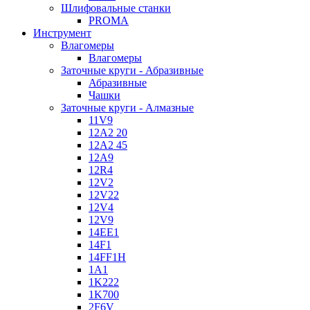
Шлифовальные станки
PROMA
Инструмент
Влагомеры
Влагомеры
Заточные круги - Абразивные
Абразивные
Чашки
Заточные круги - Алмазные
11V9
12A2 20
12A2 45
12A9
12R4
12V2
12V22
12V4
12V9
14EE1
14F1
14FF1H
1A1
1K222
1K700
2F6V