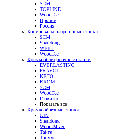
SCM
TOPLINE
WoodTec
Прочие
Россия
Копировально-фрезерные станки
SCM
Shandong
WEILI
WoodTec
Кромкооблицовочные станки
EVERLASTING
FRAVOL
KETO
KROM
SCM
WoodTec
Гравитон
Показать все
Кромкообрезные станки
OIN
Shandong
Wood-Mizer
Тайга
Триумф