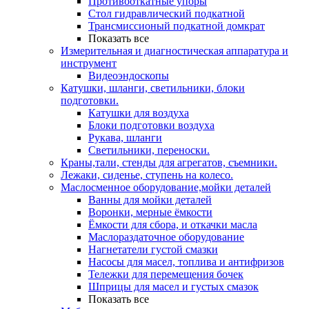
Противооткатные упоры
Стол гидравлический подкатной
Трансмиссионый подкатной домкрат
Показать все
Измерительная и диагностическая аппаратура и
инструмент
Видеоэндоскопы
Катушки, шланги, светильники, блоки
подготовки.
Катушки для воздуха
Блоки подготовки воздуха
Рукава, шланги
Светильники, переноски.
Краны,тали, стенды для агрегатов, съемники.
Лежаки, сиденье, ступень на колесо.
Маслосменное оборудование,мойки деталей
Ванны для мойки деталей
Воронки, мерные ёмкости
Ёмкости для сбора, и откачки масла
Маслораздаточное оборудование
Нагнетатели густой смазки
Насосы для масел, топлива и антифризов
Тележки для перемещения бочек
Шприцы для масел и густых смазок
Показать все