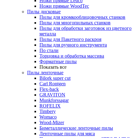
Ножи прямые Leuco
Ножи прямые WoodTec
Пилы дисковые
Пилы для кромкооблицовочных станков
Пилы для многопильных станков
Пилы для обработки заготовок из цветного
металла
Пилы для Пакетного раскроя
Пилы для ручного инструмента
По стали
Торцовка и обработка массива
Форматные пилы
Показать все
Пилы ленточные
Bilork super cut
Carl Rontgen
Flex-back
GRAVITON
Munkforssagar
ROFELIX
Timbery
Womaco
Wood-Mizer
Биметаллические ленточные пилы
Ленточные пилы для мяса