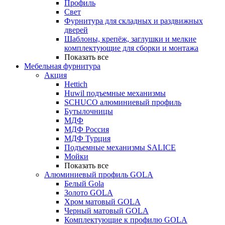
Профиль
Свет
Фурнитура для складных и раздвижных
дверей
Шаблоны, крепёж, заглушки и мелкие
комплектующие для сборки и монтажа
Показать все
Мебельная фурнитура
Акция
Hettich
Huwil подъемные механизмы
SCHUCO алюминиевый профиль
Бутылочницы
МДФ
МДФ Россия
МДФ Турция
Подъемные механизмы SALICE
Мойки
Показать все
Алюминиевый профиль GOLA
Белый Gola
Золото GOLA
Хром матовый GOLA
Черный матовый GOLA
Комплектующие к профилю GOLA