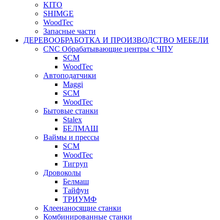
KITO
SHIMGE
WoodTec
Запасные части
ДЕРЕВООБРАБОТКА И ПРОИЗВОДСТВО МЕБЕЛИ
CNC Обрабатывающие центры с ЧПУ
SCM
WoodTec
Автоподатчики
Maggi
SCM
WoodTec
Бытовые станки
Stalex
БЕЛМАШ
Ваймы и прессы
SCM
WoodTec
Тигруп
Дровоколы
Белмаш
Тайфун
ТРИУМФ
Клеенаносящие станки
Комбинированные станки