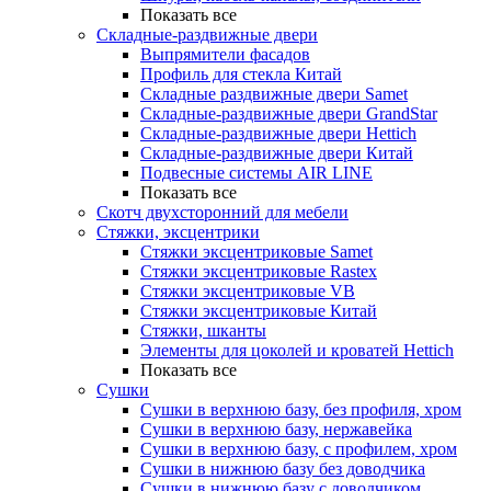
Показать все
Складные-раздвижные двери
Выпрямители фасадов
Профиль для стекла Китай
Складные раздвижные двери Samet
Складные-раздвижные двери GrandStar
Складные-раздвижные двери Hettich
Складные-раздвижные двери Китай
Подвесные системы AIR LINE
Показать все
Скотч двухсторонний для мебели
Стяжки, эксцентрики
Cтяжки эксцентриковые Samet
Стяжки эксцентриковые Rastex
Стяжки эксцентриковые VB
Стяжки эксцентриковые Китай
Стяжки, шканты
Элементы для цоколей и кроватей Hettich
Показать все
Сушки
Сушки в верхнюю базу, без профиля, хром
Сушки в верхнюю базу, нержавейка
Сушки в верхнюю базу, с профилем, хром
Сушки в нижнюю базу без доводчика
Сушки в нижнюю базу с доводчиком