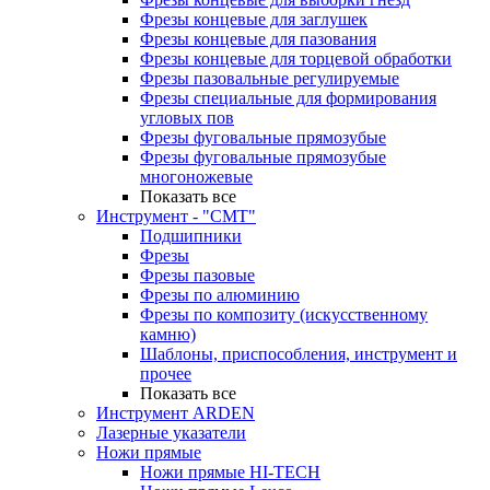
Фрезы концевые для заглушек
Фрезы концевые для пазования
Фрезы концевые для торцевой обработки
Фрезы пазовальные регулируемые
Фрезы специальные для формирования
угловых пов
Фрезы фуговальные прямозубые
Фрезы фуговальные прямозубые
многоножевые
Показать все
Инструмент - "СМТ"
Подшипники
Фрезы
Фрезы пазовые
Фрезы по алюминию
Фрезы по композиту (искусственному
камню)
Шаблоны, приспособления, инструмент и
прочее
Показать все
Инструмент ARDEN
Лазерные указатели
Ножи прямые
Ножи прямые HI-TECH