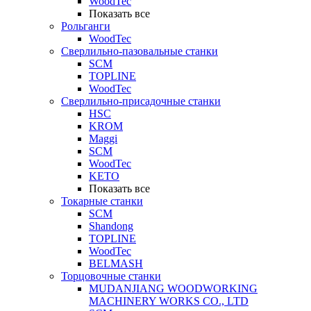
WoodTec
Показать все
Рольганги
WoodTec
Сверлильно-пазовальные станки
SCM
TOPLINE
WoodTec
Сверлильно-присадочные станки
HSC
KROM
Maggi
SCM
WoodTec
KETO
Показать все
Токарные станки
SCM
Shandong
TOPLINE
WoodTec
BELMASH
Торцовочные станки
MUDANJIANG WOODWORKING
MACHINERY WORKS CO., LTD