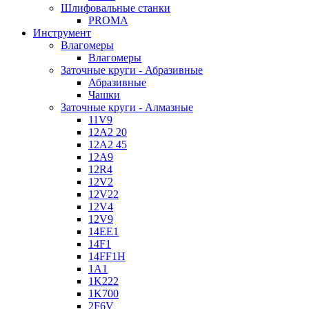
Шлифовальные станки
PROMA
Инструмент
Влагомеры
Влагомеры
Заточные круги - Абразивные
Абразивные
Чашки
Заточные круги - Алмазные
11V9
12A2 20
12A2 45
12A9
12R4
12V2
12V22
12V4
12V9
14EE1
14F1
14FF1H
1A1
1K222
1K700
2F6V