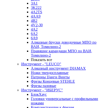
3A1
3K222
4A2TS
4AA9
4B2
4V2-30
4А2
6A2
6A9
Алмазные бруски доводочные МПО по
ВАИ, Томилино-2
Правящие карандаши МПО по ВАИ,
Томилино-2
Показать все
Инструмент - "LEUCO"
Алмазный инструмент DIAMAX
Ножи твердосплавные
Патроны Цанги Винты
Фрезы Концевые STEHLE
Фрезы пазовые
Инструмент - "ИБЕРУС"
БлокХаус
Головки универсальные с профильными
ножами
Комплектующие к фрезам