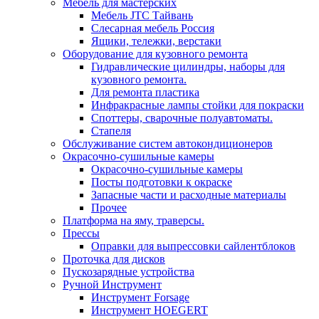
Мебель для мастерских
Мебель JTC Тайвань
Слесарная мебель Россия
Ящики, тележки, верстаки
Оборудование для кузовного ремонта
Гидравлические цилиндры, наборы для
кузовного ремонта.
Для ремонта пластика
Инфракрасные лампы стойки для покраски
Споттеры, сварочные полуавтоматы.
Стапеля
Обслуживание систем автокондиционеров
Окрасочно-сушильные камеры
Окрасочно-сушильные камеры
Посты подготовки к окраске
Запасные части и расходные материалы
Прочее
Платформа на яму, траверсы.
Прессы
Оправки для выпрессовки сайлентблоков
Проточка для дисков
Пускозарядные устройства
Ручной Инструмент
Инструмент Forsage
Инструмент HOEGERT