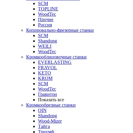
SCM
TOPLINE
WoodTec
Прочие
Россия
Копировально-фрезерные станки
SCM
Shandong
WEILI
WoodTec
Кромкооблицовочные станки
EVERLASTING
FRAVOL
KETO
KROM
SCM
WoodTec
Гравитон
Показать все
Кромкообрезные станки
OIN
Shandong
Wood-Mizer
Тайга
Триумф