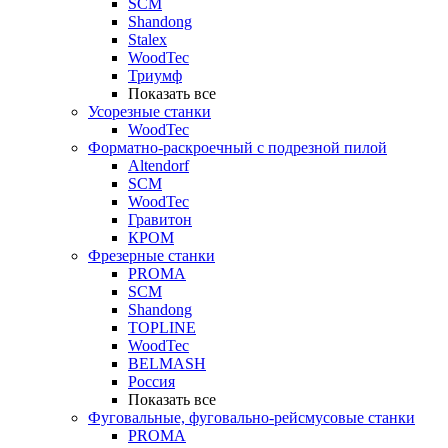
SCM
Shandong
Stalex
WoodTec
Триумф
Показать все
Усорезные станки
WoodTec
Форматно-раскроечный с подрезной пилой
Altendorf
SCM
WoodTec
Гравитон
КРОМ
Фрезерные станки
PROMA
SCM
Shandong
TOPLINE
WoodTec
BELMASH
Россия
Показать все
Фуговальные, фуговально-рейсмусовые станки
PROMA