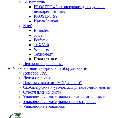
Антисептик
PROSEPT 42 - консервант для круглого
неокоренного леса
PROSEPT 99
ИрпакБайкал
Клей
Boundex
Jowat
Perfotak
TriXMelt
WoodTec
Техномелт
Показать все
Ленты шлифовальные
Упаковочные материалы и оборудование
Robopac SPA
Лента стальная
Пакеты с логотипом "Гравитон"
Скоба, пряжка и уголок для упаковочной ленты
Стретч пленка, скотч
Упаковочные материалы полипропиленовые
Упаковочные материалы полиэстеровые
Упаковочные машинки