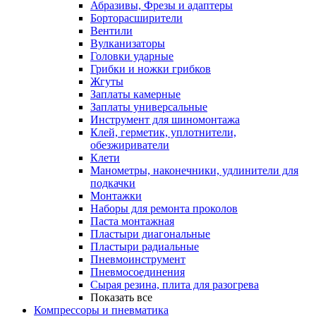
Абразивы, Фрезы и адаптеры
Борторасширители
Вентили
Вулканизаторы
Головки ударные
Грибки и ножки грибков
Жгуты
Заплаты камерные
Заплаты универсальные
Инструмент для шиномонтажа
Клей, герметик, уплотнители,
обезжириватели
Клети
Манометры, наконечники, удлинители для
подкачки
Монтажки
Наборы для ремонта проколов
Паста монтажная
Пластыри диагональные
Пластыри радиальные
Пневмоинструмент
Пневмосоединения
Сырая резина, плита для разогрева
Показать все
Компрессоры и пневматика