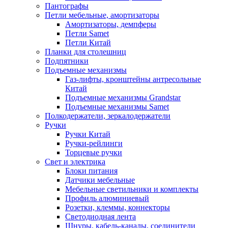
Пантографы
Петли мебельные, амортизаторы
Амортизаторы, демпферы
Петли Samet
Петли Китай
Планки для столешниц
Подпятники
Подъемные механизмы
Газ-лифты, кронштейны антресольные
Китай
Подъемные механизмы Grandstar
Подъемные механизмы Samet
Полкодержатели, зеркалодержатели
Ручки
Ручки Китай
Ручки-рейлинги
Торцевые ручки
Свет и электрика
Блоки питания
Датчики мебельные
Мебельные светильники и комплекты
Профиль алюминиевый
Розетки, клеммы, коннекторы
Светодиодная лента
Шнуры, кабель-каналы, соединители