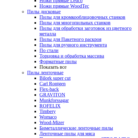
Ножи прямые Leuco
Ножи прямые WoodTec
Пилы дисковые
Пилы для кромкооблицовочных станков
Пилы для многопильных станков
Пилы для обработки заготовок из цветного
металла
Пилы для Пакетного раскроя
Пилы для ручного инструмента
По стали
Торцовка и обработка массива
Форматные пилы
Показать все
Пилы ленточные
Bilork super cut
Carl Rontgen
Flex-back
GRAVITON
Munkforssagar
ROFELIX
Timbery
Womaco
Wood-Mizer
Биметаллические ленточные пилы
Ленточные пилы для мяса