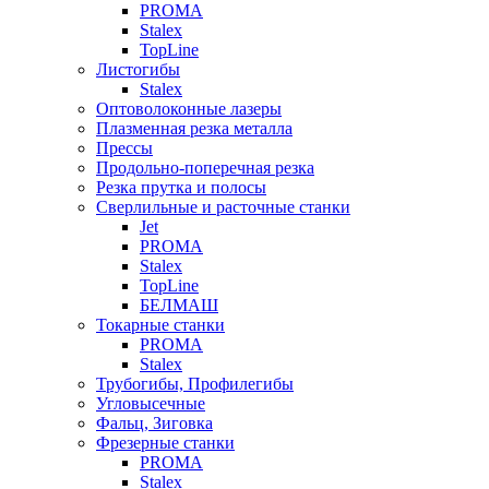
PROMA
Stalex
TopLine
Листогибы
Stalex
Оптоволоконные лазеры
Плазменная резка металла
Прессы
Продольно-поперечная резка
Резка прутка и полосы
Сверлильные и расточные станки
Jet
PROMA
Stalex
TopLine
БЕЛМАШ
Токарные станки
PROMA
Stalex
Трубогибы, Профилегибы
Угловысечные
Фальц, Зиговка
Фрезерные станки
PROMA
Stalex