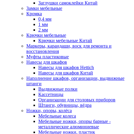
Заглушки самоклейки Китай
Замки мебельные
Кромка
0,4 мм
1 мм
2 мм
Крючки мебельные
Крючки мебельные Китай
Маркеры, карандаши, воск для ремонта и
восстановления
Муфты пластиковые
Навесы для шкафов
Навесы для шкафов Hettich
Навесы для шкафов Китай
Наполнение шкафов, организации, выдвижные
штанги
Выдвижные полки
Кассетницы
Организации для столовых приборов
Штанги, обувницы, вёдра
Ножки, опоры, колёса
Мебельные колеса
Мебельные ножки, опоры барные -
металлические алюминиевые
Мебельные ножки, пластик