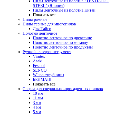
Пилы ленточные из полотна "TBS DAIDO
STEEL" (Япония)
Пилы ленточные из полотна Китай
Показать все
Пилы рамные
Пилы тарные для многопилов
Для Тайги
Полотно ленточное
Полотно ленточное по древесине
Полотно ленточное по металлу
Полотно ленточное по продуктам
Ручной электроинструмент
Virutex
Asaki
Festool
SENCO
Wilton струбцины
БЕЛМАШ
Показать все
Сверла для сверлильно-присадочных станков
10 мм
11 мм
3 мм
4 мм
5 мм