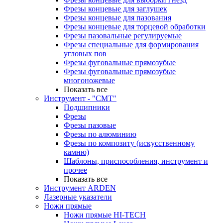
Фрезы концевые для заглушек
Фрезы концевые для пазования
Фрезы концевые для торцевой обработки
Фрезы пазовальные регулируемые
Фрезы специальные для формирования
угловых пов
Фрезы фуговальные прямозубые
Фрезы фуговальные прямозубые
многоножевые
Показать все
Инструмент - "СМТ"
Подшипники
Фрезы
Фрезы пазовые
Фрезы по алюминию
Фрезы по композиту (искусственному
камню)
Шаблоны, приспособления, инструмент и
прочее
Показать все
Инструмент ARDEN
Лазерные указатели
Ножи прямые
Ножи прямые HI-TECH