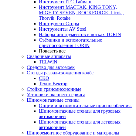
Инструмент JTC Тайвань
Инструмент МАСТАК, KING TONY,
MIGHTY SEVEN, ROCKFORCE, Licota,
Thorvik, Rotake
Инструмент Сторм
Инструменты AV Steel
Наборы инструментов в лотках TORIN
Съёмники и вспомогательные
приспособления TORIN
Показать все
Сварочные аппараты
TELWIN
Средство для автомоек
Стенды развал-схождения колёс
СКО
Техно Вектор
Стойки трансмиссионные
Установки экспресс сервиса
Шиномонтажные стенды
Опции и вспомогательные приспособления.
Шиномонтажные стенды для грузовых
автомобилей
Шиномонтажные стенды для легковых
автомобилей
Шиноремонтное оборудование и материалы