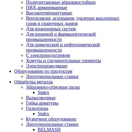
Полиуретановые абразивостойкие
ПВХ армированные
Высокотемпературные
Вентиляция, аспирация, удаление выхлопных
газов и сварочных дымов
Для инженерных систем
Для пищевой и фармацевтической
промышленности
Для химической и нефтехимической
промышленности
С электроподогревом
Хомуты и соединительные элементы
Электропроводящие
Оборудование по продуктам
Ленточнопильные станки
Обработка металла
Абразивно-отрезные пилы
Stalex
Вальцовочные
Гибка арматуры
Гильотины
Stalex
Кузнечное оборудование
Ленточнопильные станки
BELMASH