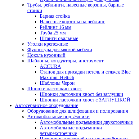
Трубы, рейлинги, навесные корзины, барные
стойки
Барная стойка
Навесные корзины на рейлинг
Рейлинг 16 мм
Труба 25 мм
Штанги овальные
Уголки крепежные
Фурнитура для мягкой мебели
Цоколь кухонный
Шаблоны, кондукторы, инструмент
ACCURA
Станок для присадки петель и стяжек Blue
Max mini Hettich
Шаблоны Черон
Шпонки ласточкин хвост
Шпонки ласточкин хвост без заглушки
Шпонки ласточкин хвост с ЗАГЛУШКОЙ
Автосервисное оборудование
Оборудование для шлифования и полирования
Автомобильные подъёмники
Автомобильные подъемники двухстоечные
Автомобильные подъемники
четырёхстоечные
Ножничные автомобильные подъёмники