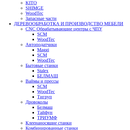
KITO
SHIMGE
WoodTec
Запасные части
ДЕРЕВООБРАБОТКА И ПРОИЗВОДСТВО МЕБЕЛИ
CNC Обрабатывающие центры с ЧПУ
SCM
WoodTec
Автоподатчики
Maggi
SCM
WoodTec
Бытовые станки
Stalex
БЕЛМАШ
Ваймы и прессы
SCM
WoodTec
Тигруп
Дровоколы
Белмаш
Тайфун
ТРИУМФ
Клеенаносящие станки
Комбинированные станки