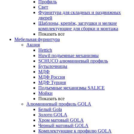
Профиль
Свет
Фурнитура для складных и раздвижных
дверей
Шаблоны, крепёж, заглушки и мелкие
комплектующие для сборки и монтажа
Показать все
Мебельная фурнитура
Акция
Hettich
Huwil подъемные механизмы
SCHUCO алюминиевый профиль
Бутылочницы
МДФ
МДФ Россия
МДФ Турция
Подъемные механизмы SALICE
Мойки
Показать все
Алюминиевый профиль GOLA
Белый Gola
Золото GOLA
Хром матовый GOLA
Черный матовый GOLA
Комплектующие к профилю GOLA