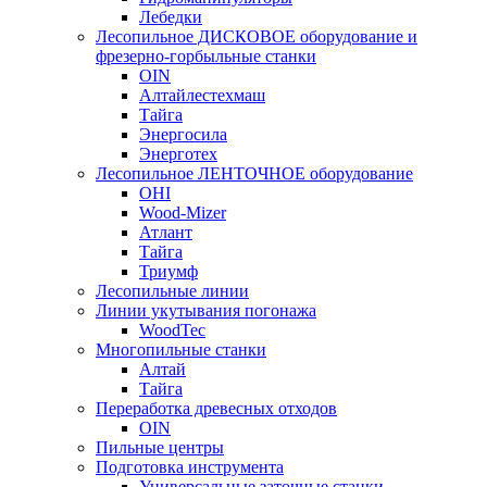
Лебедки
Лесопильное ДИСКОВОЕ оборудование и
фрезерно-горбыльные станки
OIN
Алтайлестехмаш
Тайга
Энергосила
Энерготех
Лесопильное ЛЕНТОЧНОЕ оборудование
OHI
Wood-Mizer
Атлант
Тайга
Триумф
Лесопильные линии
Линии укутывания погонажа
WoodTec
Многопильные станки
Алтай
Тайга
Переработка древесных отходов
OIN
Пильные центры
Подготовка инструмента
Универсальные заточные станки