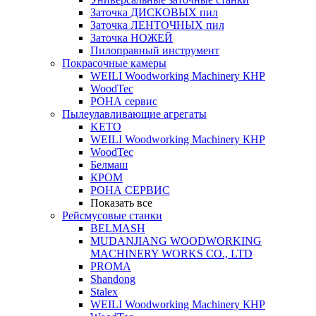
Заточка ДИСКОВЫХ пил
Заточка ЛЕНТОЧНЫХ пил
Заточка НОЖЕЙ
Пилоправный инструмент
Покрасочные камеры
WEILI Woodworking Machinery КНР
WoodTec
РОНА сервис
Пылеулавливающие агрегаты
KETO
WEILI Woodworking Machinery КНР
WoodTec
Белмаш
КРОМ
РОНА СЕРВИС
Показать все
Рейсмусовые станки
BELMASH
MUDANJIANG WOODWORKING
MACHINERY WORKS CO., LTD
PROMA
Shandong
Stalex
WEILI Woodworking Machinery КНР