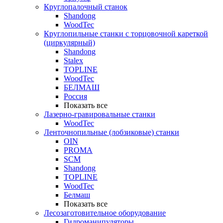
Круглопалочный станок
Shandong
WoodTec
Круглопильные станки с торцовочной кареткой
(циркулярный)
Shandong
Stalex
TOPLINE
WoodTec
БЕЛМАШ
Россия
Показать все
Лазерно-гравировальные станки
WoodTec
Ленточнопильные (лобзиковые) станки
OIN
PROMA
SCM
Shandong
TOPLINE
WoodTec
Белмаш
Показать все
Лесозаготовительное оборудование
Гидроманипуляторы