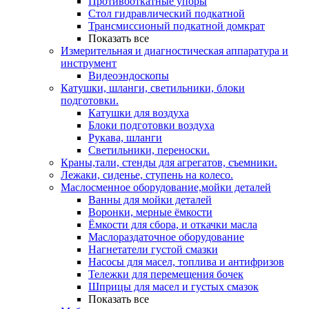
Противооткатные упоры
Стол гидравлический подкатной
Трансмиссионый подкатной домкрат
Показать все
Измерительная и диагностическая аппаратура и
инструмент
Видеоэндоскопы
Катушки, шланги, светильники, блоки
подготовки.
Катушки для воздуха
Блоки подготовки воздуха
Рукава, шланги
Светильники, переноски.
Краны,тали, стенды для агрегатов, съемники.
Лежаки, сиденье, ступень на колесо.
Маслосменное оборудование,мойки деталей
Ванны для мойки деталей
Воронки, мерные ёмкости
Ёмкости для сбора, и откачки масла
Маслораздаточное оборудование
Нагнетатели густой смазки
Насосы для масел, топлива и антифризов
Тележки для перемещения бочек
Шприцы для масел и густых смазок
Показать все