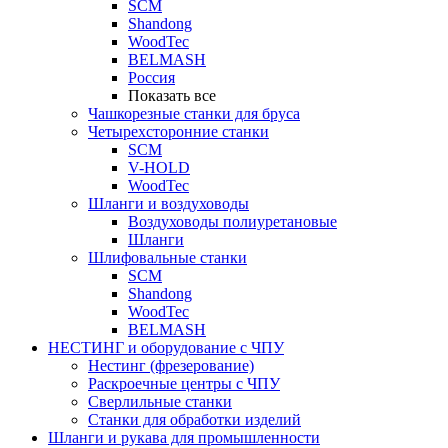
SCM
Shandong
WoodTec
BELMASH
Россия
Показать все
Чашкорезные станки для бруса
Четырехсторонние станки
SCM
V-HOLD
WoodTec
Шланги и воздуховоды
Воздуховоды полиуретановые
Шланги
Шлифовальные станки
SCM
Shandong
WoodTec
BELMASH
НЕСТИНГ и оборудование с ЧПУ
Нестинг (фрезерование)
Раскроечные центры с ЧПУ
Сверлильные станки
Станки для обработки изделий
Шланги и рукава для промышленности