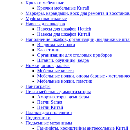
Крючки мебельные
Крючки мебельные Китай
Маркеры, карандаши, воск для ремонта и восстано
Муфты пластиковые
Навесы для шкафов
Навесы для шкафов Hettich
Навесы для шкафов Китай
Наполнение шкафов, организации, выдвижные шта
Выдвижные полки
Кассетницы
Организации для столовых приборов
Штанги, обувницы, вёдра
Ножки, опоры, колёса
Мебельные колеса
Мебельные ножки, опоры барные - металлич
Мебельные ножки, пластик
Пантографы
Петли мебельные, амортизаторы
Амортизаторы, демпферы
Петли Samet
Петли Китай
Планки для столешниц
Подпятники
Подъемные механизмы
Газ-лифты, кронштейны антресольные Китай