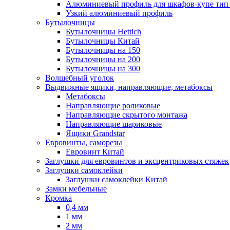
Алюминиевый профиль для шкафов-купе ти
Узкий алюминиевый профиль
Бутылочницы
Бутылочницы Hettich
Бутылочницы Китай
Бутылочницы на 150
Бутылочницы на 200
Бутылочницы на 300
Волшебный уголок
Выдвижные ящики, направляющие, метабоксы
Метабоксы
Направляющие роликовые
Направляющие скрытого монтажа
Направляющие шариковые
Ящики Grandstar
Евровинты, саморезы
Евровинт Китай
Заглушки для евровинтов и эксцентриковых стяжек
Заглушки самоклейки
Заглушки самоклейки Китай
Замки мебельные
Кромка
0,4 мм
1 мм
2 мм