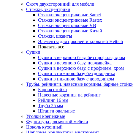
Скотч двухсторонний для мебели
Стяжки, эксцентрики
Cтяжки эксцентриковые Samet
Стяжки эксцентриковые Rastex
Стяжки эксцентриковые VB
Стяжки эксцентриковые Китай
Стяжки, шканты
Элементы для цоколей и кроватей Hettich
Показать все
Сушки
Сушки в верхнюю базу, без профиля, хром
Сушки в верхнюю базу, нержавейка
Сушки в верхнюю базу, с профилем, хром
Сушки в нижнюю базу без доводчика
Сушки в нижнюю базу с доводчиком
Трубы, рейлинги, навесные корзины, барные стойк
Барная стойка
Навесные корзины на рейлинг
Рейлинг 16 мм
Труба 25 мм
Штанги овальные
Уголки крепежные
Фурнитура для мягкой мебели
Цоколь кухонный
Шаблоны, кондукторы, инструмент