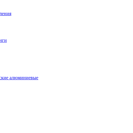
вления
нги
еские алюминиевые