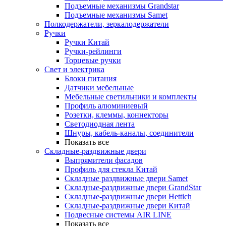
Подъемные механизмы Grandstar
Подъемные механизмы Samet
Полкодержатели, зеркалодержатели
Ручки
Ручки Китай
Ручки-рейлинги
Торцевые ручки
Свет и электрика
Блоки питания
Датчики мебельные
Мебельные светильники и комплекты
Профиль алюминиевый
Розетки, клеммы, коннекторы
Светодиодная лента
Шнуры, кабель-каналы, соединители
Показать все
Складные-раздвижные двери
Выпрямители фасадов
Профиль для стекла Китай
Складные раздвижные двери Samet
Складные-раздвижные двери GrandStar
Складные-раздвижные двери Hettich
Складные-раздвижные двери Китай
Подвесные системы AIR LINE
Показать все