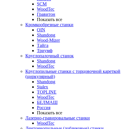
SCM
WoodTec
Гравитон
Показать все
Кромкообрезные станки
OIN
Shandong
Wood-Mizer
Тайга
Триумф
Круглопалочный станок
Shandong
WoodTec
Круглопильные станки с торцовочной кареткой
(циркулярный)
Shandong
Stalex
TOPLINE
WoodTec
БЕЛМАШ
Россия
Показать все
Лазерно-гравировальные станки
WoodTec
Ленточнопильные (лобзиковые) станки