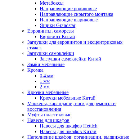
Метабоксы
Направляющие роликовые
Направляющие скрытого монтажа
Направляющие шариковые
Ящики Grandstar
Евровинты, саморезы
Евровинт Китай
Заглушки для евровинтов и эксцентриковых
стяжек
Заглушки самоклейки
Заглушки самоклейки Китай
Замки мебельные
Кромка
0,4 мм
1 мм
2 мм
Крючки мебельные
Крючки мебельные Китай
Маркеры, карандаши, воск для ремонта и
восстановления
Муфты пластиковые
Навесы для шкафов
Навесы для шкафов Hettich
Навесы для шкафов Китай
Наполнение шкафов, организации, выдвижные