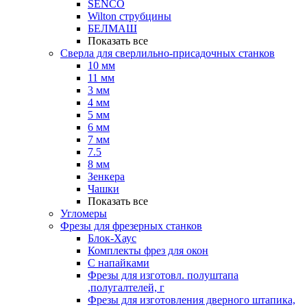
SENCO
Wilton струбцины
БЕЛМАШ
Показать все
Сверла для сверлильно-присадочных станков
10 мм
11 мм
3 мм
4 мм
5 мм
6 мм
7 мм
7.5
8 мм
Зенкера
Чашки
Показать все
Угломеры
Фрезы для фрезерных станков
Блок-Хаус
Комплекты фрез для окон
С напайками
Фрезы для изготовл. полуштапа
,полугалтелей, г
Фрезы для изготовления дверного штапика,