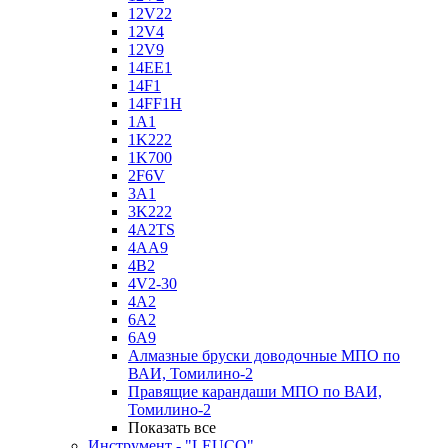
12V22
12V4
12V9
14EE1
14F1
14FF1H
1A1
1K222
1K700
2F6V
3A1
3K222
4A2TS
4AA9
4B2
4V2-30
4А2
6A2
6A9
Алмазные бруски доводочные МПО по
ВАИ, Томилино-2
Правящие карандаши МПО по ВАИ,
Томилино-2
Показать все
Инструмент - "LEUCO"