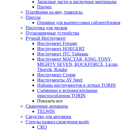
Запасные части и расходные материалы
Прочее
Платформа на яму, траверсы.
Прессы
Оправки для выпрессовки сайлентблоков
Проточка для дисков
Пускозарядные устройства
Ручной Инструмент
Инструмент Forsage
Инструмент HOEGERT
Инструмент JTC Тайвань
Инструмент МАСТАК, KING TONY,
MIGHTY SEVEN, ROCKFORCE, Licota,
Thorvik, Rotake
Инструмент Сторм
Инструменты AV Steel
Наборы инструментов в лотках TORIN
Съёмники и вспомогательные
приспособления TORIN
Показать все
Сварочные аппараты
TELWIN
Средство для автомоек
Стенды развал-схождения колёс
СКО