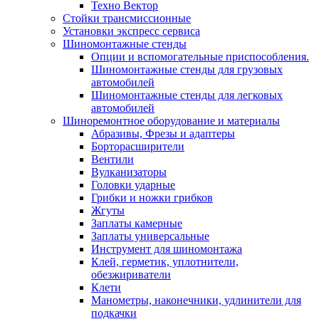
Техно Вектор
Стойки трансмиссионные
Установки экспресс сервиса
Шиномонтажные стенды
Опции и вспомогательные приспособления.
Шиномонтажные стенды для грузовых
автомобилей
Шиномонтажные стенды для легковых
автомобилей
Шиноремонтное оборудование и материалы
Абразивы, Фрезы и адаптеры
Борторасширители
Вентили
Вулканизаторы
Головки ударные
Грибки и ножки грибков
Жгуты
Заплаты камерные
Заплаты универсальные
Инструмент для шиномонтажа
Клей, герметик, уплотнители,
обезжириватели
Клети
Манометры, наконечники, удлинители для
подкачки