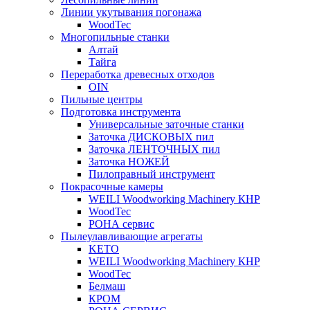
Линии укутывания погонажа
WoodTec
Многопильные станки
Алтай
Тайга
Переработка древесных отходов
OIN
Пильные центры
Подготовка инструмента
Универсальные заточные станки
Заточка ДИСКОВЫХ пил
Заточка ЛЕНТОЧНЫХ пил
Заточка НОЖЕЙ
Пилоправный инструмент
Покрасочные камеры
WEILI Woodworking Machinery КНР
WoodTec
РОНА сервис
Пылеулавливающие агрегаты
KETO
WEILI Woodworking Machinery КНР
WoodTec
Белмаш
КРОМ