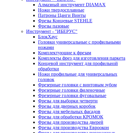
Алмазный инструмент DIAMAX
Ножи твердосплавные
Патроны Цанги Винты
Фрезы Концевые STEHLE
Фрезы пазовые
Инструмент - "ИБЕРУС"
БлокХаус
Головки универсальные с профильными
ножами
Комплектующие к фрезам
Комплекты фрез для изготовления паркета
Концевой инструмент для профильной
обработки
Ножи профильные для универсальных
головок
Фрезерные головки с винтовым зубом
Фрезерные головки филеночные
Фрезерные головки фуговальные
Фрезы для выборки четверти
Фрезы для дверных коробок
Фрезы для мебельных фасадов
Фрезы для обработки КРОМОК
Фрезы для производства дверей
Фрезы для производства Евроокон
Фрезы для производства погонажных