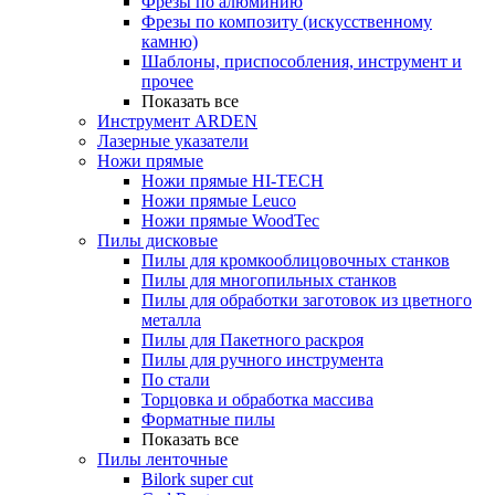
Фрезы по алюминию
Фрезы по композиту (искусственному
камню)
Шаблоны, приспособления, инструмент и
прочее
Показать все
Инструмент ARDEN
Лазерные указатели
Ножи прямые
Ножи прямые HI-TECH
Ножи прямые Leuco
Ножи прямые WoodTec
Пилы дисковые
Пилы для кромкооблицовочных станков
Пилы для многопильных станков
Пилы для обработки заготовок из цветного
металла
Пилы для Пакетного раскроя
Пилы для ручного инструмента
По стали
Торцовка и обработка массива
Форматные пилы
Показать все
Пилы ленточные
Bilork super cut