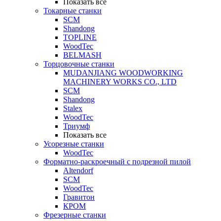
Показать все
Токарные станки
SCM
Shandong
TOPLINE
WoodTec
BELMASH
Торцовочные станки
MUDANJIANG WOODWORKING
MACHINERY WORKS CO., LTD
SCM
Shandong
Stalex
WoodTec
Триумф
Показать все
Усорезные станки
WoodTec
Форматно-раскроечный с подрезной пилой
Altendorf
SCM
WoodTec
Гравитон
КРОМ
Фрезерные станки