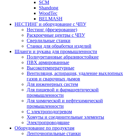
SCM
Shandong
WoodTec
BELMASH
НЕСТИНГ и оборудование с ЧПУ
Нестинг (фрезерование)
Раскроечные центры с ЧПУ
Сверлильные станки
Станки для обработки изделий
Шланги и рукава для промышленности
Полиуретановые абразивостойкие
ПВХ армированные
Высокотемпературные
Вентиляция, аспирация, удаление выхлопных
газов и сварочных дымов
Для инженерных систем
Для пищевой и фармацевтической
промышленности
Для химической и нефтехимической
промышленности
С электроподогревом
Хомуты и соединительные элементы
Электропроводящие
Оборудование по продуктам
Ленточнопильные станки