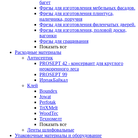
багет
Фрезы для изготовления мебельных фасадов.
Фрезы для изготовления плинтуса,
наличника, поручня
Фрезы для изготовления филенчатых дверей.
Фрезы для изготовления, половой доски,
вагонки
Фрезы для сращивания
Показать все
Расходные материалы
Антисептик
PROSEPT 42 - консервант для круглого
неокоренного леса
PROSEPT 99
ИрпакБайкал
Клей
Boundex
Jowat
Perfotak
TriXMelt
WoodTec
Техномелт
Показать все
Ленты шлифовальные
Упаковочные материалы и оборудование