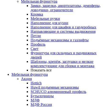
Мебельная фурнитура
Замки, защелки, амортизаторы, демпферы,
доводчики, ограничители
Кромка
Мебельные ручки
Наполнение для кухни
Наполнение для шкафов и гардеробных
Направляющие и системы выдвижения
Петли
Подъёмные механизмы и газлифты
Профиль
Свет
Фурнитура для складных и раздвижных
дверей
Шаблоны, крепёж, заглушки и мелкие
комплектующие для сборки и монтажа
Показать все
Мебельная фурнитура
Акция
Hettich
Huwil подъемные механизмы
SCHUCO алюминиевый профиль
Бутылочницы
МДФ
МДФ Россия