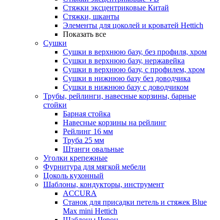
Стяжки эксцентриковые Китай
Стяжки, шканты
Элементы для цоколей и кроватей Hettich
Показать все
Сушки
Сушки в верхнюю базу, без профиля, хром
Сушки в верхнюю базу, нержавейка
Сушки в верхнюю базу, с профилем, хром
Сушки в нижнюю базу без доводчика
Сушки в нижнюю базу с доводчиком
Трубы, рейлинги, навесные корзины, барные
стойки
Барная стойка
Навесные корзины на рейлинг
Рейлинг 16 мм
Труба 25 мм
Штанги овальные
Уголки крепежные
Фурнитура для мягкой мебели
Цоколь кухонный
Шаблоны, кондукторы, инструмент
ACCURA
Станок для присадки петель и стяжек Blue
Max mini Hettich
Шаблоны Черон