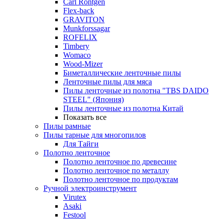
Carl Rontgen
Flex-back
GRAVITON
Munkforssagar
ROFELIX
Timbery
Womaco
Wood-Mizer
Биметаллические ленточные пилы
Ленточные пилы для мяса
Пилы ленточные из полотна "TBS DAIDO
STEEL" (Япония)
Пилы ленточные из полотна Китай
Показать все
Пилы рамные
Пилы тарные для многопилов
Для Тайги
Полотно ленточное
Полотно ленточное по древесине
Полотно ленточное по металлу
Полотно ленточное по продуктам
Ручной электроинструмент
Virutex
Asaki
Festool