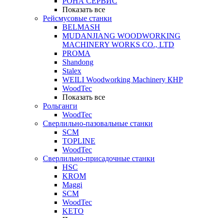
РОНА СЕРВИС
Показать все
Рейсмусовые станки
BELMASH
MUDANJIANG WOODWORKING
MACHINERY WORKS CO., LTD
PROMA
Shandong
Stalex
WEILI Woodworking Machinery КНР
WoodTec
Показать все
Рольганги
WoodTec
Сверлильно-пазовальные станки
SCM
TOPLINE
WoodTec
Сверлильно-присадочные станки
HSC
KROM
Maggi
SCM
WoodTec
KETO