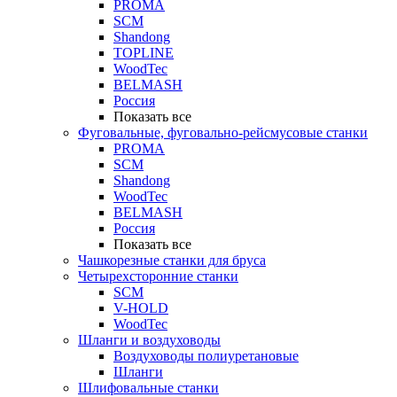
PROMA
SCM
Shandong
TOPLINE
WoodTec
BELMASH
Россия
Показать все
Фуговальные, фуговально-рейсмусовые станки
PROMA
SCM
Shandong
WoodTec
BELMASH
Россия
Показать все
Чашкорезные станки для бруса
Четырехсторонние станки
SCM
V-HOLD
WoodTec
Шланги и воздуховоды
Воздуховоды полиуретановые
Шланги
Шлифовальные станки