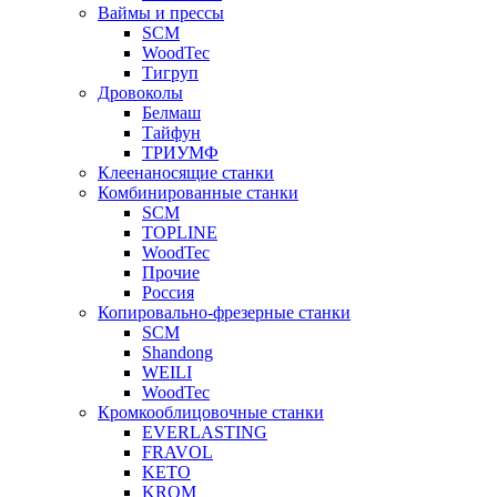
Ваймы и прессы
SCM
WoodTec
Тигруп
Дровоколы
Белмаш
Тайфун
ТРИУМФ
Клеенаносящие станки
Комбинированные станки
SCM
TOPLINE
WoodTec
Прочие
Россия
Копировально-фрезерные станки
SCM
Shandong
WEILI
WoodTec
Кромкооблицовочные станки
EVERLASTING
FRAVOL
KETO
KROM