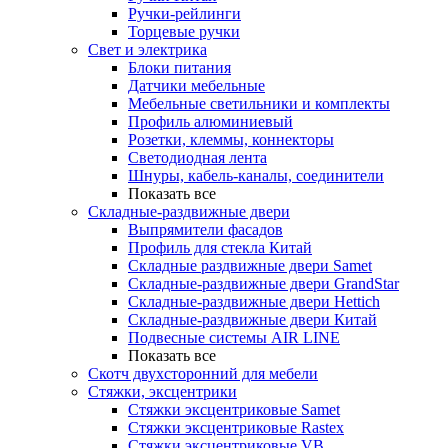
Ручки-рейлинги
Торцевые ручки
Свет и электрика
Блоки питания
Датчики мебельные
Мебельные светильники и комплекты
Профиль алюминиевый
Розетки, клеммы, коннекторы
Светодиодная лента
Шнуры, кабель-каналы, соединители
Показать все
Складные-раздвижные двери
Выпрямители фасадов
Профиль для стекла Китай
Складные раздвижные двери Samet
Складные-раздвижные двери GrandStar
Складные-раздвижные двери Hettich
Складные-раздвижные двери Китай
Подвесные системы AIR LINE
Показать все
Скотч двухсторонний для мебели
Стяжки, эксцентрики
Cтяжки эксцентриковые Samet
Стяжки эксцентриковые Rastex
Стяжки эксцентриковые VB