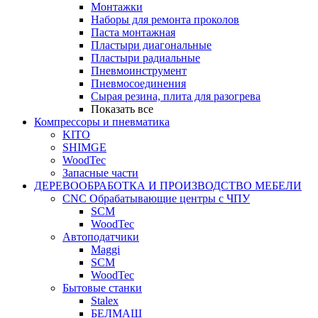
Монтажки
Наборы для ремонта проколов
Паста монтажная
Пластыри диагональные
Пластыри радиальные
Пневмоинструмент
Пневмосоединения
Сырая резина, плита для разогрева
Показать все
Компрессоры и пневматика
KITO
SHIMGE
WoodTec
Запасные части
ДЕРЕВООБРАБОТКА И ПРОИЗВОДСТВО МЕБЕЛИ
CNC Обрабатывающие центры с ЧПУ
SCM
WoodTec
Автоподатчики
Maggi
SCM
WoodTec
Бытовые станки
Stalex
БЕЛМАШ