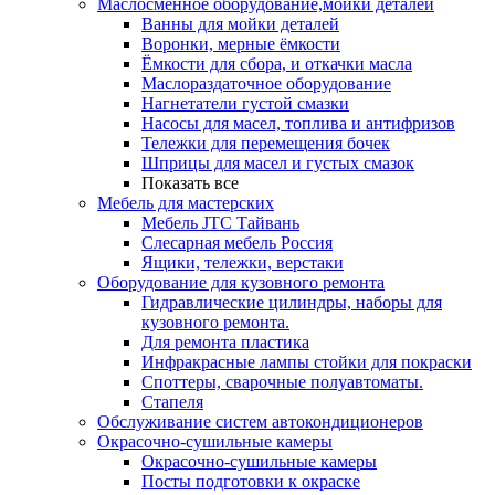
Маслосменное оборудование,мойки деталей
Ванны для мойки деталей
Воронки, мерные ёмкости
Ёмкости для сбора, и откачки масла
Маслораздаточное оборудование
Нагнетатели густой смазки
Насосы для масел, топлива и антифризов
Тележки для перемещения бочек
Шприцы для масел и густых смазок
Показать все
Мебель для мастерских
Мебель JTC Тайвань
Слесарная мебель Россия
Ящики, тележки, верстаки
Оборудование для кузовного ремонта
Гидравлические цилиндры, наборы для
кузовного ремонта.
Для ремонта пластика
Инфракрасные лампы стойки для покраски
Споттеры, сварочные полуавтоматы.
Стапеля
Обслуживание систем автокондиционеров
Окрасочно-сушильные камеры
Окрасочно-сушильные камеры
Посты подготовки к окраске