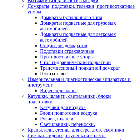
Вытяжки газов, шланги, насадки
Домкраты, подставки, тележки, противооткатные
упоры
Домкраты бутылочного типа
Домкраты подкатные для грузовых
автомобилей
Домкраты подкатные для легковых
автомобилей
Опции для домкратов
Подставки страховочные
Противооткатные упоры
Стол гидравлический подкатной
Трансмиссионый подкатной домкрат
Показать все
Измерительная и диагностическая аппаратура и
инструмент
Видеоэндоскопы
Катушки, шланги, светильники, блоки
подготовки.
Катушки для воздуха
Блоки подготовки воздуха
Рукава, шланги
Светильники, переноски.
Краны,тали, стенды для агрегатов, съемники.
Лежаки, сиденье, ступень на колесо.