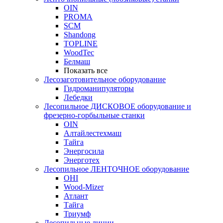
OIN
PROMA
SCM
Shandong
TOPLINE
WoodTec
Белмаш
Показать все
Лесозаготовительное оборудование
Гидроманипуляторы
Лебедки
Лесопильное ДИСКОВОЕ оборудование и
фрезерно-горбыльные станки
OIN
Алтайлестехмаш
Тайга
Энергосила
Энерготех
Лесопильное ЛЕНТОЧНОЕ оборудование
OHI
Wood-Mizer
Атлант
Тайга
Триумф
Лесопильные линии