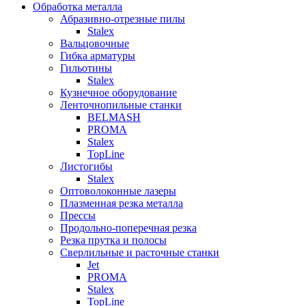
Обработка металла
Абразивно-отрезные пилы
Stalex
Вальцовочные
Гибка арматуры
Гильотины
Stalex
Кузнечное оборудование
Ленточнопильные станки
BELMASH
PROMA
Stalex
TopLine
Листогибы
Stalex
Оптоволоконные лазеры
Плазменная резка металла
Прессы
Продольно-поперечная резка
Резка прутка и полосы
Сверлильные и расточные станки
Jet
PROMA
Stalex
TopLine