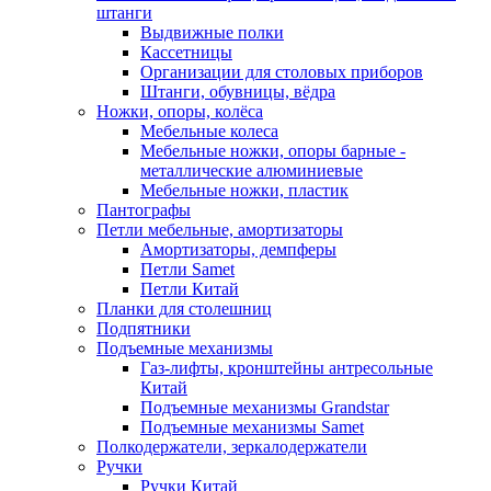
штанги
Выдвижные полки
Кассетницы
Организации для столовых приборов
Штанги, обувницы, вёдра
Ножки, опоры, колёса
Мебельные колеса
Мебельные ножки, опоры барные -
металлические алюминиевые
Мебельные ножки, пластик
Пантографы
Петли мебельные, амортизаторы
Амортизаторы, демпферы
Петли Samet
Петли Китай
Планки для столешниц
Подпятники
Подъемные механизмы
Газ-лифты, кронштейны антресольные
Китай
Подъемные механизмы Grandstar
Подъемные механизмы Samet
Полкодержатели, зеркалодержатели
Ручки
Ручки Китай