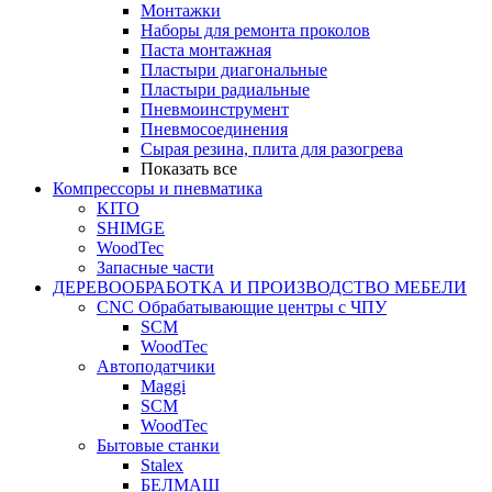
Монтажки
Наборы для ремонта проколов
Паста монтажная
Пластыри диагональные
Пластыри радиальные
Пневмоинструмент
Пневмосоединения
Сырая резина, плита для разогрева
Показать все
Компрессоры и пневматика
KITO
SHIMGE
WoodTec
Запасные части
ДЕРЕВООБРАБОТКА И ПРОИЗВОДСТВО МЕБЕЛИ
CNC Обрабатывающие центры с ЧПУ
SCM
WoodTec
Автоподатчики
Maggi
SCM
WoodTec
Бытовые станки
Stalex
БЕЛМАШ