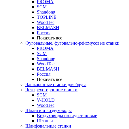
PROMA
SCM
Shandong
TOPLINE
WoodTec
BELMASH
Россия
Показать все
Фуговальные, фуговально-рейсмусовые станки
PROMA
SCM
Shandong
WoodTec
BELMASH
Россия
Показать все
Чашкорезные станки для бруса
Четырехсторонние станки
SCM
V-HOLD
WoodTec
Шланги и воздуховоды
Воздуховоды полиуретановые
Шланги
Шлифовальные станки