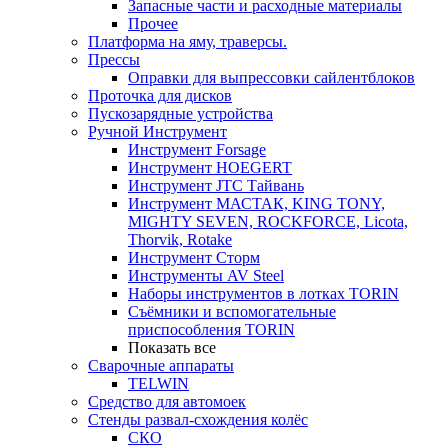
Запасные части и расходные материалы
Прочее
Платформа на яму, траверсы.
Прессы
Оправки для выпрессовки сайлентблоков
Проточка для дисков
Пускозарядные устройства
Ручной Инструмент
Инструмент Forsage
Инструмент HOEGERT
Инструмент JTC Тайвань
Инструмент МАСТАК, KING TONY,
MIGHTY SEVEN, ROCKFORCE, Licota,
Thorvik, Rotake
Инструмент Сторм
Инструменты AV Steel
Наборы инструментов в лотках TORIN
Съёмники и вспомогательные
приспособления TORIN
Показать все
Сварочные аппараты
TELWIN
Средство для автомоек
Стенды развал-схождения колёс
СКО