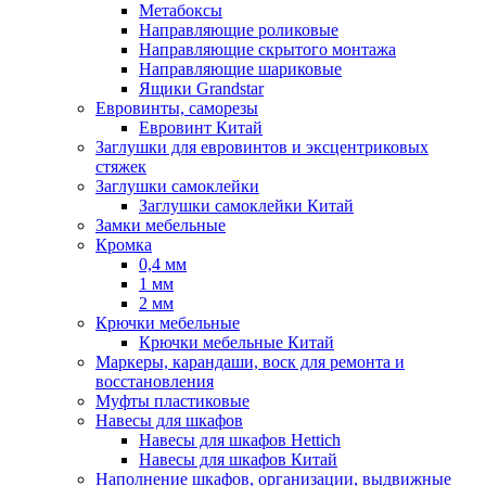
Метабоксы
Направляющие роликовые
Направляющие скрытого монтажа
Направляющие шариковые
Ящики Grandstar
Евровинты, саморезы
Евровинт Китай
Заглушки для евровинтов и эксцентриковых
стяжек
Заглушки самоклейки
Заглушки самоклейки Китай
Замки мебельные
Кромка
0,4 мм
1 мм
2 мм
Крючки мебельные
Крючки мебельные Китай
Маркеры, карандаши, воск для ремонта и
восстановления
Муфты пластиковые
Навесы для шкафов
Навесы для шкафов Hettich
Навесы для шкафов Китай
Наполнение шкафов, организации, выдвижные