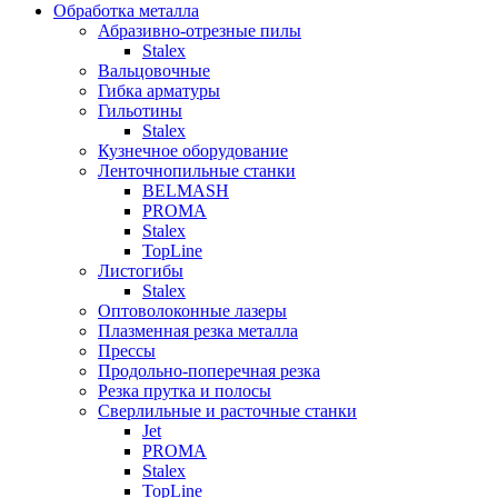
Обработка металла
Абразивно-отрезные пилы
Stalex
Вальцовочные
Гибка арматуры
Гильотины
Stalex
Кузнечное оборудование
Ленточнопильные станки
BELMASH
PROMA
Stalex
TopLine
Листогибы
Stalex
Оптоволоконные лазеры
Плазменная резка металла
Прессы
Продольно-поперечная резка
Резка прутка и полосы
Сверлильные и расточные станки
Jet
PROMA
Stalex
TopLine