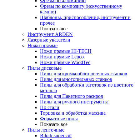
Фрезы по алюминию
Фрезы по композиту (искусственному
камню)
Шаблоны, приспособления, инструмент и
прочее
Показать все
Инструмент ARDEN
Лазерные указатели
Ножи прямые
Ножи прямые HI-TECH
Ножи прямые Leuco
Ножи прямые WoodTec
Пилы дисковые
Пилы для кромкооблицовочных станков
Пилы для многопильных станков
Пилы для обработки заготовок из цветного
металла
Пилы для Пакетного раскроя
Пилы для ручного инструмента
По стали
Торцовка и обработка массива
Форматные пилы
Показать все
Пилы ленточные
Bilork super cut