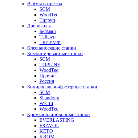
Ваймы и прессы
SCM
WoodTec
Тигруп
Дровоколы
Белмаш
Тайфун
ТРИУМФ
Клеенаносящие станки
Комбинированные станки
SCM
TOPLINE
WoodTec
Прочие
Россия
Копировально-фрезерные станки
SCM
Shandong
WEILI
WoodTec
Кромкооблицовочные станки
EVERLASTING
FRAVOL
KETO
KROM