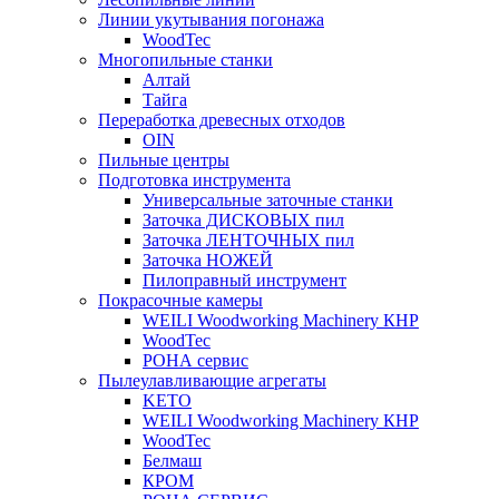
Линии укутывания погонажа
WoodTec
Многопильные станки
Алтай
Тайга
Переработка древесных отходов
OIN
Пильные центры
Подготовка инструмента
Универсальные заточные станки
Заточка ДИСКОВЫХ пил
Заточка ЛЕНТОЧНЫХ пил
Заточка НОЖЕЙ
Пилоправный инструмент
Покрасочные камеры
WEILI Woodworking Machinery КНР
WoodTec
РОНА сервис
Пылеулавливающие агрегаты
KETO
WEILI Woodworking Machinery КНР
WoodTec
Белмаш
КРОМ