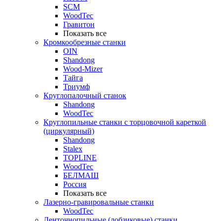
SCM
WoodTec
Гравитон
Показать все
Кромкообрезные станки
OIN
Shandong
Wood-Mizer
Тайга
Триумф
Круглопалочный станок
Shandong
WoodTec
Круглопильные станки с торцовочной кареткой
(циркулярный)
Shandong
Stalex
TOPLINE
WoodTec
БЕЛМАШ
Россия
Показать все
Лазерно-гравировальные станки
WoodTec
Ленточнопильные (лобзиковые) станки