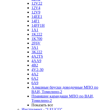
12V22
12V4
12V9
14EE1
14F1
14FF1H
1A1
1K222
1K700
2F6V
3A1
3K222
4A2TS
4AA9
4B2
4V2-30
4А2
6A2
6A9
Алмазные бруски доводочные МПО по
ВАИ, Томилино-2
Правящие карандаши МПО по ВАИ,
Томилино-2
Показать все
Инструмент - "LEUCO"