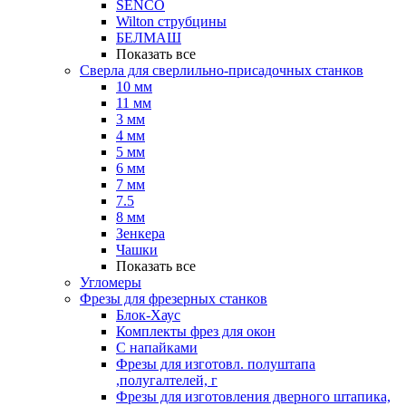
SENCO
Wilton струбцины
БЕЛМАШ
Показать все
Сверла для сверлильно-присадочных станков
10 мм
11 мм
3 мм
4 мм
5 мм
6 мм
7 мм
7.5
8 мм
Зенкера
Чашки
Показать все
Угломеры
Фрезы для фрезерных станков
Блок-Хаус
Комплекты фрез для окон
С напайками
Фрезы для изготовл. полуштапа
,полугалтелей, г
Фрезы для изготовления дверного штапика,