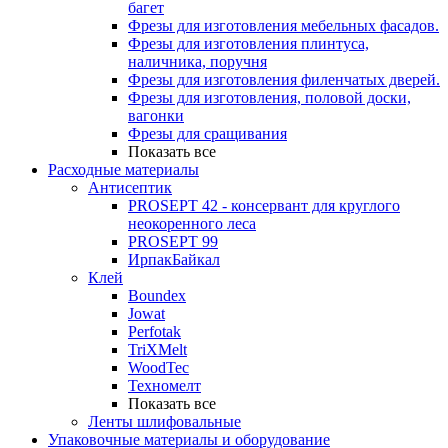
багет
Фрезы для изготовления мебельных фасадов.
Фрезы для изготовления плинтуса,
наличника, поручня
Фрезы для изготовления филенчатых дверей.
Фрезы для изготовления, половой доски,
вагонки
Фрезы для сращивания
Показать все
Расходные материалы
Антисептик
PROSEPT 42 - консервант для круглого
неокоренного леса
PROSEPT 99
ИрпакБайкал
Клей
Boundex
Jowat
Perfotak
TriXMelt
WoodTec
Техномелт
Показать все
Ленты шлифовальные
Упаковочные материалы и оборудование