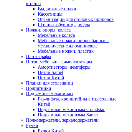
штанги
Выдвижные полки
Кассетницы
Организации для столовых приборов
Штанги, обувницы, вёдра
Ножки, опоры, колёса
Мебельные колеса
Мебельные ножки, опоры барные -
металлические алюминиевые
Мебельные ножки, пластик
Пантографы
Петли мебельные, амортизаторы
Амортизаторы, демпферы
Петли Samet
Петли Китай
Планки для столешниц
Подпятники
Подъемные механизмы
Газ-лифты, кронштейны антресольные
Китай
Подъемные механизмы Grandstar
Подъемные механизмы Samet
Полкодержатели, зеркалодержатели
Ручки
Ручки Китай