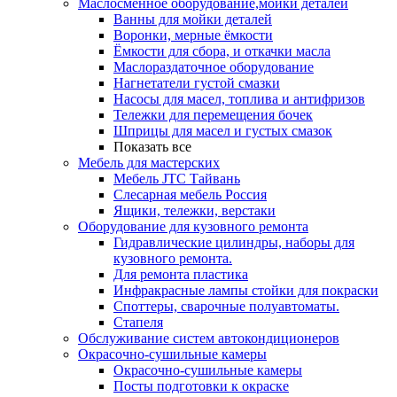
Маслосменное оборудование,мойки деталей
Ванны для мойки деталей
Воронки, мерные ёмкости
Ёмкости для сбора, и откачки масла
Маслораздаточное оборудование
Нагнетатели густой смазки
Насосы для масел, топлива и антифризов
Тележки для перемещения бочек
Шприцы для масел и густых смазок
Показать все
Мебель для мастерских
Мебель JTC Тайвань
Слесарная мебель Россия
Ящики, тележки, верстаки
Оборудование для кузовного ремонта
Гидравлические цилиндры, наборы для
кузовного ремонта.
Для ремонта пластика
Инфракрасные лампы стойки для покраски
Споттеры, сварочные полуавтоматы.
Стапеля
Обслуживание систем автокондиционеров
Окрасочно-сушильные камеры
Окрасочно-сушильные камеры
Посты подготовки к окраске