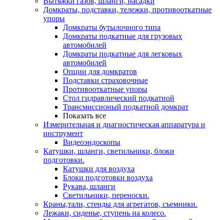
Вытяжки газов, шланги, насадки
Домкраты, подставки, тележки, противооткатные
упоры
Домкраты бутылочного типа
Домкраты подкатные для грузовых
автомобилей
Домкраты подкатные для легковых
автомобилей
Опции для домкратов
Подставки страховочные
Противооткатные упоры
Стол гидравлический подкатной
Трансмиссионый подкатной домкрат
Показать все
Измерительная и диагностическая аппаратура и
инструмент
Видеоэндоскопы
Катушки, шланги, светильники, блоки
подготовки.
Катушки для воздуха
Блоки подготовки воздуха
Рукава, шланги
Светильники, переноски.
Краны,тали, стенды для агрегатов, съемники.
Лежаки, сиденье, ступень на колесо.