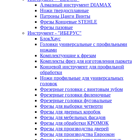
Алмазный инструмент DIAMAX
Ножи твердосплавные
Патроны Цанги Винты
Фрезы Концевые STEHLE
Фрезы пазовые
Инструмент - "ИБЕРУС"
БлокХаус
Головки универсальные с профильными
ножами
Комплектующие к фрезам
Комплекты фрез для изготовления паркета
Концевой инструмент для профильной
обработки
Ножи профильные для универсальных
головок
Фрезерные головки с винтовым зубом
Фрезерные головки филеночные
Фрезерные головки фуговальные
Фрезы для выборки четверти
Фрезы для дверных коробок
Фрезы для мебельных фасадов
Фрезы для обработки КРОМОК
Фрезы для производства дверей
Фрезы для производства Евроокон
Фрезы для производства погонажных