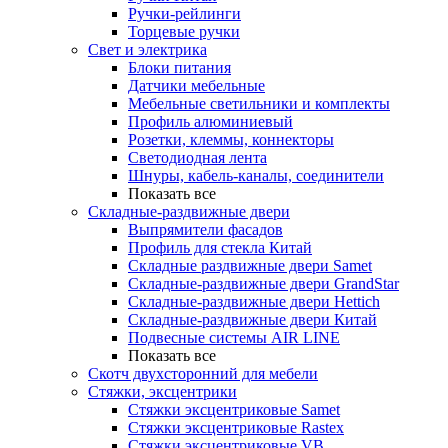
Ручки-рейлинги
Торцевые ручки
Свет и электрика
Блоки питания
Датчики мебельные
Мебельные светильники и комплекты
Профиль алюминиевый
Розетки, клеммы, коннекторы
Светодиодная лента
Шнуры, кабель-каналы, соединители
Показать все
Складные-раздвижные двери
Выпрямители фасадов
Профиль для стекла Китай
Складные раздвижные двери Samet
Складные-раздвижные двери GrandStar
Складные-раздвижные двери Hettich
Складные-раздвижные двери Китай
Подвесные системы AIR LINE
Показать все
Скотч двухсторонний для мебели
Стяжки, эксцентрики
Cтяжки эксцентриковые Samet
Стяжки эксцентриковые Rastex
Стяжки эксцентриковые VB