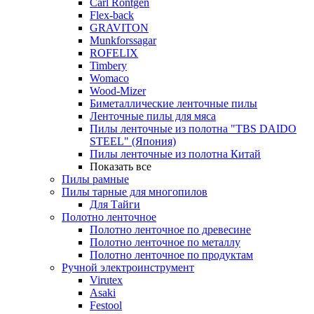
Carl Rontgen
Flex-back
GRAVITON
Munkforssagar
ROFELIX
Timbery
Womaco
Wood-Mizer
Биметаллические ленточные пилы
Ленточные пилы для мяса
Пилы ленточные из полотна "TBS DAIDO
STEEL" (Япония)
Пилы ленточные из полотна Китай
Показать все
Пилы рамные
Пилы тарные для многопилов
Для Тайги
Полотно ленточное
Полотно ленточное по древесине
Полотно ленточное по металлу
Полотно ленточное по продуктам
Ручной электроинструмент
Virutex
Asaki
Festool