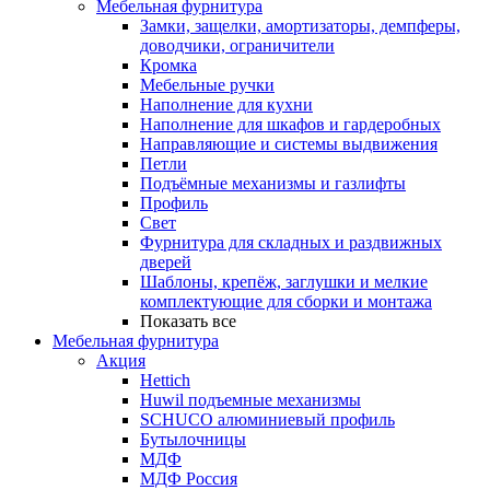
Мебельная фурнитура
Замки, защелки, амортизаторы, демпферы,
доводчики, ограничители
Кромка
Мебельные ручки
Наполнение для кухни
Наполнение для шкафов и гардеробных
Направляющие и системы выдвижения
Петли
Подъёмные механизмы и газлифты
Профиль
Свет
Фурнитура для складных и раздвижных
дверей
Шаблоны, крепёж, заглушки и мелкие
комплектующие для сборки и монтажа
Показать все
Мебельная фурнитура
Акция
Hettich
Huwil подъемные механизмы
SCHUCO алюминиевый профиль
Бутылочницы
МДФ
МДФ Россия