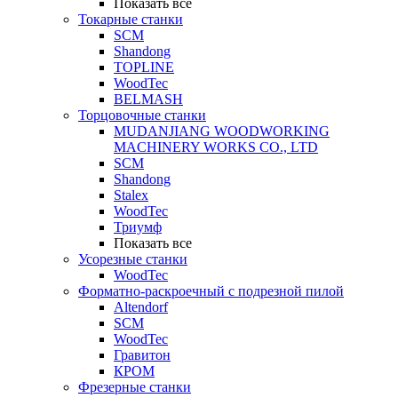
Показать все
Токарные станки
SCM
Shandong
TOPLINE
WoodTec
BELMASH
Торцовочные станки
MUDANJIANG WOODWORKING
MACHINERY WORKS CO., LTD
SCM
Shandong
Stalex
WoodTec
Триумф
Показать все
Усорезные станки
WoodTec
Форматно-раскроечный с подрезной пилой
Altendorf
SCM
WoodTec
Гравитон
КРОМ
Фрезерные станки