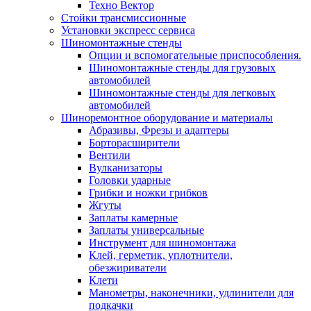
Техно Вектор
Стойки трансмиссионные
Установки экспресс сервиса
Шиномонтажные стенды
Опции и вспомогательные приспособления.
Шиномонтажные стенды для грузовых
автомобилей
Шиномонтажные стенды для легковых
автомобилей
Шиноремонтное оборудование и материалы
Абразивы, Фрезы и адаптеры
Борторасширители
Вентили
Вулканизаторы
Головки ударные
Грибки и ножки грибков
Жгуты
Заплаты камерные
Заплаты универсальные
Инструмент для шиномонтажа
Клей, герметик, уплотнители,
обезжириватели
Клети
Манометры, наконечники, удлинители для
подкачки