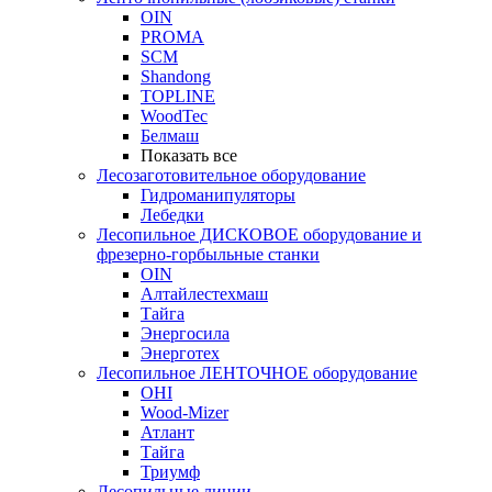
OIN
PROMA
SCM
Shandong
TOPLINE
WoodTec
Белмаш
Показать все
Лесозаготовительное оборудование
Гидроманипуляторы
Лебедки
Лесопильное ДИСКОВОЕ оборудование и
фрезерно-горбыльные станки
OIN
Алтайлестехмаш
Тайга
Энергосила
Энерготех
Лесопильное ЛЕНТОЧНОЕ оборудование
OHI
Wood-Mizer
Атлант
Тайга
Триумф
Лесопильные линии