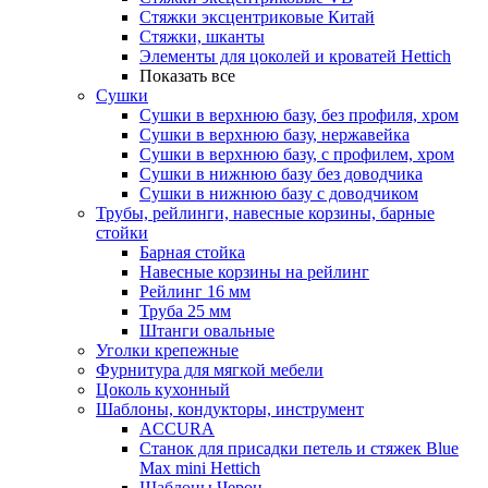
Стяжки эксцентриковые Китай
Стяжки, шканты
Элементы для цоколей и кроватей Hettich
Показать все
Сушки
Сушки в верхнюю базу, без профиля, хром
Сушки в верхнюю базу, нержавейка
Сушки в верхнюю базу, с профилем, хром
Сушки в нижнюю базу без доводчика
Сушки в нижнюю базу с доводчиком
Трубы, рейлинги, навесные корзины, барные
стойки
Барная стойка
Навесные корзины на рейлинг
Рейлинг 16 мм
Труба 25 мм
Штанги овальные
Уголки крепежные
Фурнитура для мягкой мебели
Цоколь кухонный
Шаблоны, кондукторы, инструмент
ACCURA
Станок для присадки петель и стяжек Blue
Max mini Hettich
Шаблоны Черон