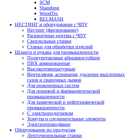
SCM
Shandong
WoodTec
BELMASH
НЕСТИНГ и оборудование с ЧПУ
Нестинг (фрезерование)
Раскроечные центры с ЧПУ
Сверлильные станки
Станки для обработки изделий
Шланги и рукава для промышленности
Полиуретановые абразивостойкие
ПВХ армированные
Высокотемпературные
Вентиляция, аспирация, удаление выхлопных
газов и сварочных дымов
Для инженерных систем
Для пищевой и фармацевтической
промышленности
Для химической и нефтехимической
промышленности
С электроподогревом
Хомуты и соединительные элементы
Электропроводящие
Оборудование по продуктам
Ленточнопильные станки