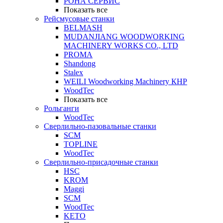
РОНА СЕРВИС
Показать все
Рейсмусовые станки
BELMASH
MUDANJIANG WOODWORKING
MACHINERY WORKS CO., LTD
PROMA
Shandong
Stalex
WEILI Woodworking Machinery КНР
WoodTec
Показать все
Рольганги
WoodTec
Сверлильно-пазовальные станки
SCM
TOPLINE
WoodTec
Сверлильно-присадочные станки
HSC
KROM
Maggi
SCM
WoodTec
KETO