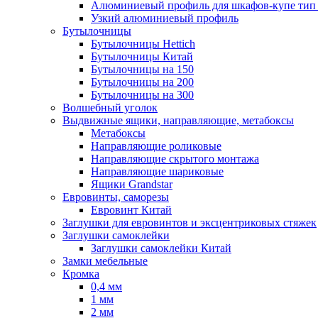
Алюминиевый профиль для шкафов-купе ти
Узкий алюминиевый профиль
Бутылочницы
Бутылочницы Hettich
Бутылочницы Китай
Бутылочницы на 150
Бутылочницы на 200
Бутылочницы на 300
Волшебный уголок
Выдвижные ящики, направляющие, метабоксы
Метабоксы
Направляющие роликовые
Направляющие скрытого монтажа
Направляющие шариковые
Ящики Grandstar
Евровинты, саморезы
Евровинт Китай
Заглушки для евровинтов и эксцентриковых стяжек
Заглушки самоклейки
Заглушки самоклейки Китай
Замки мебельные
Кромка
0,4 мм
1 мм
2 мм