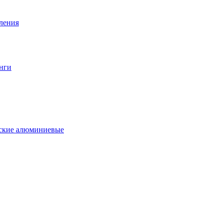
вления
нги
еские алюминиевые