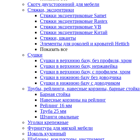
Скотч двухсторонний для мебели
Стяжки, эксцентрики
Cтяжки эксцентриковые Samet
Стяжки эксцентриковые Rastex
Стяжки эксцентриковые VB
Стяжки эксцентриковые Китай
Стяжки, шканты
Элементы для цоколей и кроватей Hettich
Показать все
Сушки
Сушки в верхнюю базу, без профиля, хром
Сушки в верхнюю базу, нержавейка
Сушки в верхнюю базу, с профилем, хром
Сушки в нижнюю базу без доводчика
Сушки в нижнюю базу с доводчиком
Трубы, рейлинги, навесные корзины, барные стойк
Барная стойка
Навесные корзины на рейлинг
Рейлинг 16 мм
Труба 25 мм
Штанги овальные
Уголки крепежные
Фурнитура для мягкой мебели
Цоколь кухонный
Шаблоны, кондукторы, инструмент