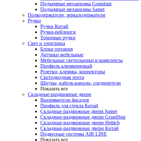
Подъемные механизмы Grandstar
Подъемные механизмы Samet
Полкодержатели, зеркалодержатели
Ручки
Ручки Китай
Ручки-рейлинги
Торцевые ручки
Свет и электрика
Блоки питания
Датчики мебельные
Мебельные светильники и комплекты
Профиль алюминиевый
Розетки, клеммы, коннекторы
Светодиодная лента
Шнуры, кабель-каналы, соединители
Показать все
Складные-раздвижные двери
Выпрямители фасадов
Профиль для стекла Китай
Складные раздвижные двери Samet
Складные-раздвижные двери GrandStar
Складные-раздвижные двери Hettich
Складные-раздвижные двери Китай
Подвесные системы AIR LINE
Показать все