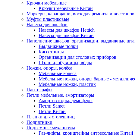
Крючки мебельные
Крючки мебельные Китай
Маркеры, карандаши, воск для ремонта и восстано
Муфты пластиковые
Навесы для шкафов
Навесы для шкафов Hettich
Навесы для шкафов Китай
Наполнение шкафов, организации, выдвижные шта
Выдвижные полки
Кассетницы
Организации для столовых приборов
Штанги, обувницы, вёдра
Ножки, опоры, колёса
Мебельные колеса
Мебельные ножки, опоры барные - металлич
Мебельные ножки, пластик
Пантографы
Петли мебельные, амортизаторы
Амортизаторы, демпферы
Петли Samet
Петли Китай
Планки для столешниц
Подпятники
Подъемные механизмы
Газ-лифты, кронштейны антресольные Китай