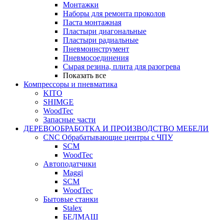
Монтажки
Наборы для ремонта проколов
Паста монтажная
Пластыри диагональные
Пластыри радиальные
Пневмоинструмент
Пневмосоединения
Сырая резина, плита для разогрева
Показать все
Компрессоры и пневматика
KITO
SHIMGE
WoodTec
Запасные части
ДЕРЕВООБРАБОТКА И ПРОИЗВОДСТВО МЕБЕЛИ
CNC Обрабатывающие центры с ЧПУ
SCM
WoodTec
Автоподатчики
Maggi
SCM
WoodTec
Бытовые станки
Stalex
БЕЛМАШ