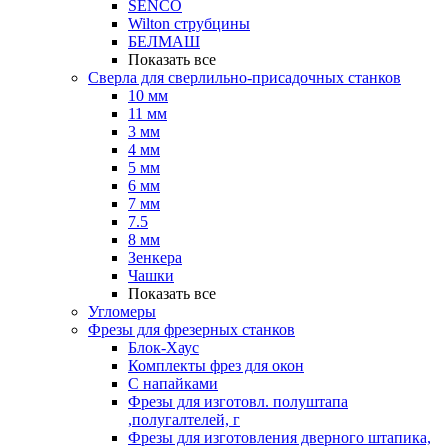
SENCO
Wilton струбцины
БЕЛМАШ
Показать все
Сверла для сверлильно-присадочных станков
10 мм
11 мм
3 мм
4 мм
5 мм
6 мм
7 мм
7.5
8 мм
Зенкера
Чашки
Показать все
Угломеры
Фрезы для фрезерных станков
Блок-Хаус
Комплекты фрез для окон
С напайками
Фрезы для изготовл. полуштапа
,полугалтелей, г
Фрезы для изготовления дверного штапика,