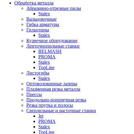
Обработка металла
Абразивно-отрезные пилы
Stalex
Вальцовочные
Гибка арматуры
Гильотины
Stalex
Кузнечное оборудование
Ленточнопильные станки
BELMASH
PROMA
Stalex
TopLine
Листогибы
Stalex
Оптоволоконные лазеры
Плазменная резка металла
Прессы
Продольно-поперечная резка
Резка прутка и полосы
Сверлильные и расточные станки
Jet
PROMA
Stalex
TopLine