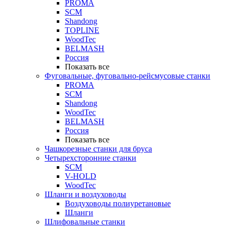
PROMA
SCM
Shandong
TOPLINE
WoodTec
BELMASH
Россия
Показать все
Фуговальные, фуговально-рейсмусовые станки
PROMA
SCM
Shandong
WoodTec
BELMASH
Россия
Показать все
Чашкорезные станки для бруса
Четырехсторонние станки
SCM
V-HOLD
WoodTec
Шланги и воздуховоды
Воздуховоды полиуретановые
Шланги
Шлифовальные станки