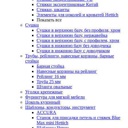
Стяжки эксцентриковые Китай
Стяжки, шканты
Элементы для цоколей и кроватей Hettich
Показать все
Сушки
Сушки в верхнюю базу, без профиля, хром
Сушки в верхнюю базу, нержавейка
Сушки в верхнюю базу, с профилем, хром
Сушки в нижнюю базу без доводчика
Сушки в нижнюю базу с доводчиком
Трубы, рейлинги, навесные корзины, барные
стойки
Барная стойка
Навесные корзины на рейлинг
Рейлинг 16 мм
Труба 25 мм
Штанги овальные
Уголки крепежные
Фурнитура для мягкой мебели
Цоколь кухонный
Шаблоны, кондукторы, инструмент
ACCURA
Станок для присадки петель и стяжек Blue
Max mini Hettich
Шаблоны Черон