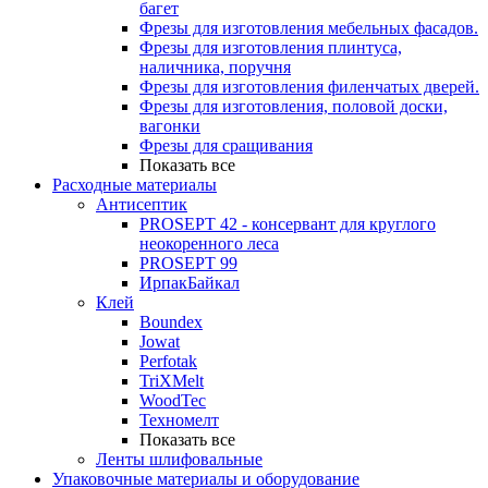
багет
Фрезы для изготовления мебельных фасадов.
Фрезы для изготовления плинтуса,
наличника, поручня
Фрезы для изготовления филенчатых дверей.
Фрезы для изготовления, половой доски,
вагонки
Фрезы для сращивания
Показать все
Расходные материалы
Антисептик
PROSEPT 42 - консервант для круглого
неокоренного леса
PROSEPT 99
ИрпакБайкал
Клей
Boundex
Jowat
Perfotak
TriXMelt
WoodTec
Техномелт
Показать все
Ленты шлифовальные
Упаковочные материалы и оборудование