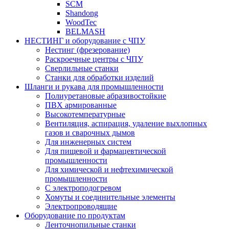
SCM
Shandong
WoodTec
BELMASH
НЕСТИНГ и оборудование с ЧПУ
Нестинг (фрезерование)
Раскроечные центры с ЧПУ
Сверлильные станки
Станки для обработки изделий
Шланги и рукава для промышленности
Полиуретановые абразивостойкие
ПВХ армированные
Высокотемпературные
Вентиляция, аспирация, удаление выхлопных
газов и сварочных дымов
Для инженерных систем
Для пищевой и фармацевтической
промышленности
Для химической и нефтехимической
промышленности
С электроподогревом
Хомуты и соединительные элементы
Электропроводящие
Оборудование по продуктам
Ленточнопильные станки