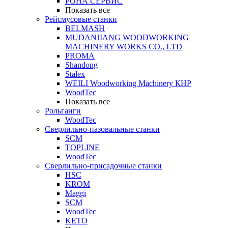
РОНА СЕРВИС
Показать все
Рейсмусовые станки
BELMASH
MUDANJIANG WOODWORKING
MACHINERY WORKS CO., LTD
PROMA
Shandong
Stalex
WEILI Woodworking Machinery КНР
WoodTec
Показать все
Рольганги
WoodTec
Сверлильно-пазовальные станки
SCM
TOPLINE
WoodTec
Сверлильно-присадочные станки
HSC
KROM
Maggi
SCM
WoodTec
KETO