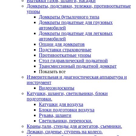
Вытяжки газов, шланги, насадки
Домкраты, подставки, тележки, противооткатные
упоры
Домкраты бутылочного типа
Домкраты подкатные для грузовых
автомобилей
Домкраты подкатные для легковых
автомобилей
Опции для домкратов
Подставки страховочные
Противооткатные упоры
Стол гидравлический подкатной
Трансмиссионый подкатной домкрат
Показать все
Измерительная и диагностическая аппаратура и
инструмент
Видеоэндоскопы
Катушки, шланги, светильники, блоки
подготовки.
Катушки для воздуха
Блоки подготовки воздуха
Рукава, шланги
Светильники, переноски.
Краны,тали, стенды для агрегатов, съемники.
Лежаки, сиденье, ступень на колесо.