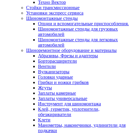
Техно Вектор
Стойки трансмиссионные
Установки экспресс сервиса
Шиномонтажные стенды
Опции и вспомогательные приспособления.
Шиномонтажные стенды для грузовых
автомобилей
Шиномонтажные стенды для легковых
автомобилей
Шиноремонтное оборудование и материалы
Абразивы, Фрезы и адаптеры
Борторасширители
Вентили
Вулканизаторы
Головки ударные
Грибки и ножки грибков
Жгуты
Заплаты камерные
Заплаты универсальные
Инструмент для шиномонтажа
Клей, герметик, уплотнители,
обезжириватели
Клети
Манометры, наконечники, удлинители для
подкачки