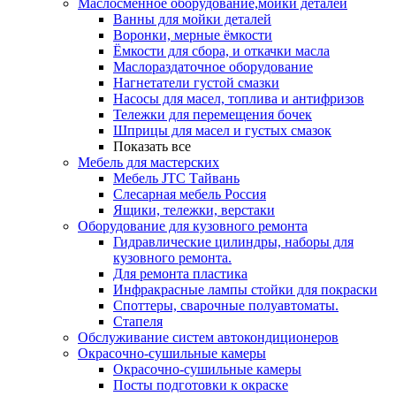
Маслосменное оборудование,мойки деталей
Ванны для мойки деталей
Воронки, мерные ёмкости
Ёмкости для сбора, и откачки масла
Маслораздаточное оборудование
Нагнетатели густой смазки
Насосы для масел, топлива и антифризов
Тележки для перемещения бочек
Шприцы для масел и густых смазок
Показать все
Мебель для мастерских
Мебель JTC Тайвань
Слесарная мебель Россия
Ящики, тележки, верстаки
Оборудование для кузовного ремонта
Гидравлические цилиндры, наборы для
кузовного ремонта.
Для ремонта пластика
Инфракрасные лампы стойки для покраски
Споттеры, сварочные полуавтоматы.
Стапеля
Обслуживание систем автокондиционеров
Окрасочно-сушильные камеры
Окрасочно-сушильные камеры
Посты подготовки к окраске