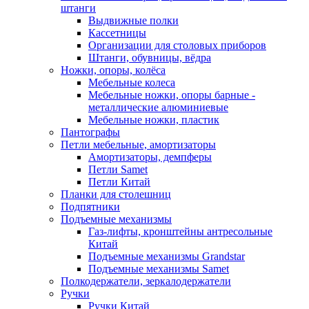
штанги
Выдвижные полки
Кассетницы
Организации для столовых приборов
Штанги, обувницы, вёдра
Ножки, опоры, колёса
Мебельные колеса
Мебельные ножки, опоры барные -
металлические алюминиевые
Мебельные ножки, пластик
Пантографы
Петли мебельные, амортизаторы
Амортизаторы, демпферы
Петли Samet
Петли Китай
Планки для столешниц
Подпятники
Подъемные механизмы
Газ-лифты, кронштейны антресольные
Китай
Подъемные механизмы Grandstar
Подъемные механизмы Samet
Полкодержатели, зеркалодержатели
Ручки
Ручки Китай