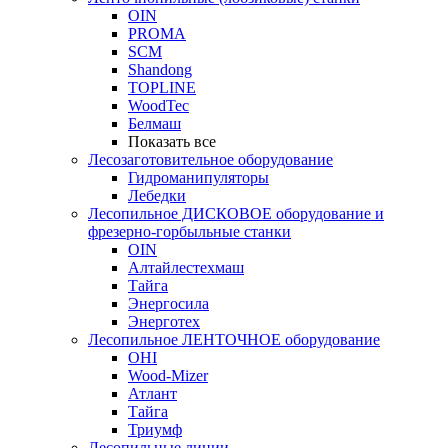
OIN
PROMA
SCM
Shandong
TOPLINE
WoodTec
Белмаш
Показать все
Лесозаготовительное оборудование
Гидроманипуляторы
Лебедки
Лесопильное ДИСКОВОЕ оборудование и
фрезерно-горбыльные станки
OIN
Алтайлестехмаш
Тайга
Энергосила
Энерготех
Лесопильное ЛЕНТОЧНОЕ оборудование
OHI
Wood-Mizer
Атлант
Тайга
Триумф
Лесопильные линии