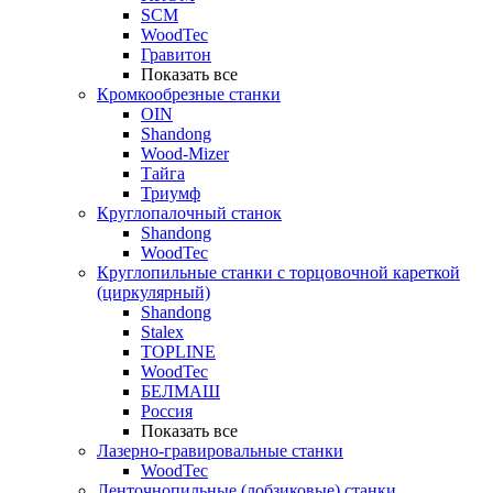
SCM
WoodTec
Гравитон
Показать все
Кромкообрезные станки
OIN
Shandong
Wood-Mizer
Тайга
Триумф
Круглопалочный станок
Shandong
WoodTec
Круглопильные станки с торцовочной кареткой
(циркулярный)
Shandong
Stalex
TOPLINE
WoodTec
БЕЛМАШ
Россия
Показать все
Лазерно-гравировальные станки
WoodTec
Ленточнопильные (лобзиковые) станки