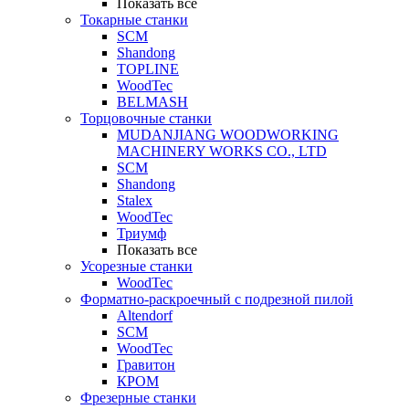
Показать все
Токарные станки
SCM
Shandong
TOPLINE
WoodTec
BELMASH
Торцовочные станки
MUDANJIANG WOODWORKING
MACHINERY WORKS CO., LTD
SCM
Shandong
Stalex
WoodTec
Триумф
Показать все
Усорезные станки
WoodTec
Форматно-раскроечный с подрезной пилой
Altendorf
SCM
WoodTec
Гравитон
КРОМ
Фрезерные станки