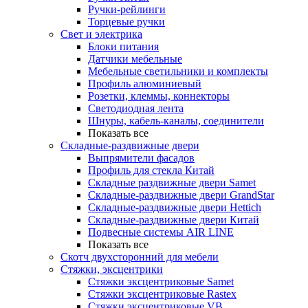
Ручки-рейлинги
Торцевые ручки
Свет и электрика
Блоки питания
Датчики мебельные
Мебельные светильники и комплекты
Профиль алюминиевый
Розетки, клеммы, коннекторы
Светодиодная лента
Шнуры, кабель-каналы, соединители
Показать все
Складные-раздвижные двери
Выпрямители фасадов
Профиль для стекла Китай
Складные раздвижные двери Samet
Складные-раздвижные двери GrandStar
Складные-раздвижные двери Hettich
Складные-раздвижные двери Китай
Подвесные системы AIR LINE
Показать все
Скотч двухсторонний для мебели
Стяжки, эксцентрики
Cтяжки эксцентриковые Samet
Стяжки эксцентриковые Rastex
Стяжки эксцентриковые VB