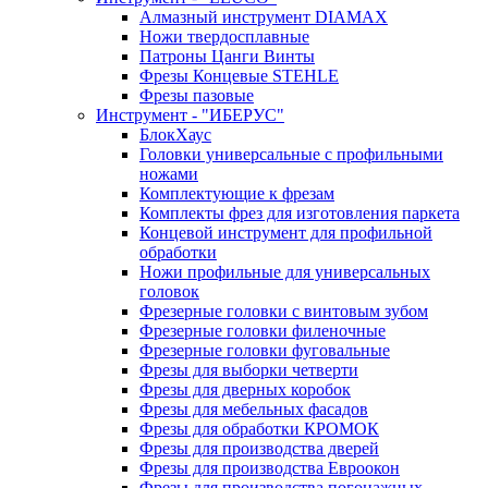
Алмазный инструмент DIAMAX
Ножи твердосплавные
Патроны Цанги Винты
Фрезы Концевые STEHLE
Фрезы пазовые
Инструмент - "ИБЕРУС"
БлокХаус
Головки универсальные с профильными
ножами
Комплектующие к фрезам
Комплекты фрез для изготовления паркета
Концевой инструмент для профильной
обработки
Ножи профильные для универсальных
головок
Фрезерные головки с винтовым зубом
Фрезерные головки филеночные
Фрезерные головки фуговальные
Фрезы для выборки четверти
Фрезы для дверных коробок
Фрезы для мебельных фасадов
Фрезы для обработки КРОМОК
Фрезы для производства дверей
Фрезы для производства Евроокон
Фрезы для производства погонажных