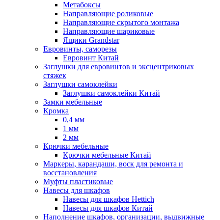
Метабоксы
Направляющие роликовые
Направляющие скрытого монтажа
Направляющие шариковые
Ящики Grandstar
Евровинты, саморезы
Евровинт Китай
Заглушки для евровинтов и эксцентриковых
стяжек
Заглушки самоклейки
Заглушки самоклейки Китай
Замки мебельные
Кромка
0,4 мм
1 мм
2 мм
Крючки мебельные
Крючки мебельные Китай
Маркеры, карандаши, воск для ремонта и
восстановления
Муфты пластиковые
Навесы для шкафов
Навесы для шкафов Hettich
Навесы для шкафов Китай
Наполнение шкафов, организации, выдвижные