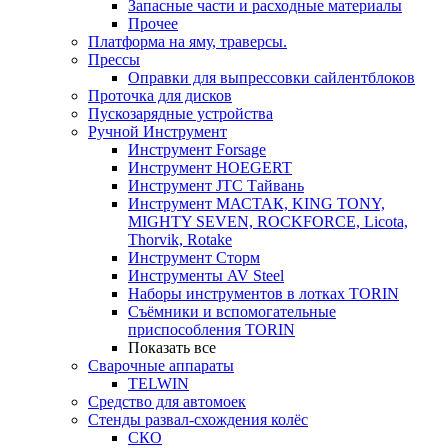
Запасные части и расходные материалы
Прочее
Платформа на яму, траверсы.
Прессы
Оправки для выпрессовки сайлентблоков
Проточка для дисков
Пускозарядные устройства
Ручной Инструмент
Инструмент Forsage
Инструмент HOEGERT
Инструмент JTC Тайвань
Инструмент МАСТАК, KING TONY,
MIGHTY SEVEN, ROCKFORCE, Licota,
Thorvik, Rotake
Инструмент Сторм
Инструменты AV Steel
Наборы инструментов в лотках TORIN
Съёмники и вспомогательные
приспособления TORIN
Показать все
Сварочные аппараты
TELWIN
Средство для автомоек
Стенды развал-схождения колёс
СКО