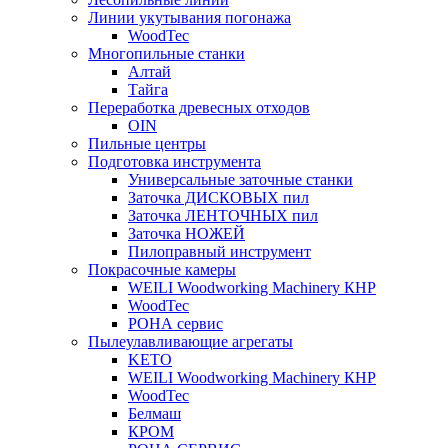
Линии укутывания погонажа
WoodTec
Многопильные станки
Алтай
Тайга
Переработка древесных отходов
OIN
Пильные центры
Подготовка инструмента
Универсальные заточные станки
Заточка ДИСКОВЫХ пил
Заточка ЛЕНТОЧНЫХ пил
Заточка НОЖЕЙ
Пилоправный инструмент
Покрасочные камеры
WEILI Woodworking Machinery КНР
WoodTec
РОНА сервис
Пылеулавливающие агрегаты
KETO
WEILI Woodworking Machinery КНР
WoodTec
Белмаш
КРОМ