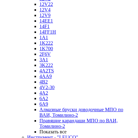
12V22
12V4
12V9
14EE1
14F1
14FF1H
1A1
1K222
1K700
2F6V
3A1
3K222
4A2TS
4AA9
4B2
4V2-30
4А2
6A2
6A9
Алмазные бруски доводочные МПО по
ВАИ, Томилино-2
Правящие карандаши МПО по ВАИ,
Томилино-2
Показать все
Инструмент - "LEUCO"