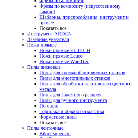
Фрезы по алюминию
Фрезы по композиту (искусственному
камню)
Шаблоны, приспособления, инструмент и
прочее
Показать все
Инструмент ARDEN
Лазерные указатели
Ножи прямые
Ножи прямые HI-TECH
Ножи прямые Leuco
Ножи прямые WoodTec
Пилы дисковые
Пилы для кромкооблицовочных станков
Пилы для многопильных станков
Пилы для обработки заготовок из цветного
металла
Пилы для Пакетного раскроя
Пилы для ручного инструмента
По стали
Торцовка и обработка массива
Форматные пилы
Показать все
Пилы ленточные
Bilork super cut