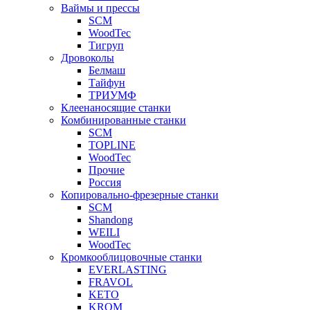
Ваймы и прессы
SCM
WoodTec
Тигруп
Дровоколы
Белмаш
Тайфун
ТРИУМФ
Клеенаносящие станки
Комбинированные станки
SCM
TOPLINE
WoodTec
Прочие
Россия
Копировально-фрезерные станки
SCM
Shandong
WEILI
WoodTec
Кромкооблицовочные станки
EVERLASTING
FRAVOL
KETO
KROM