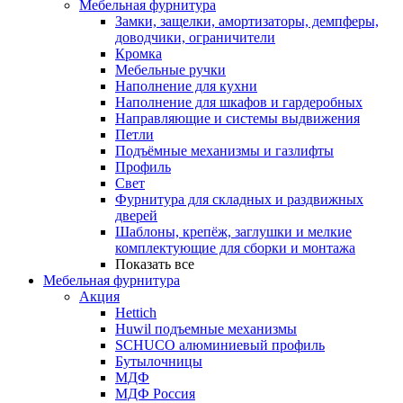
Мебельная фурнитура
Замки, защелки, амортизаторы, демпферы,
доводчики, ограничители
Кромка
Мебельные ручки
Наполнение для кухни
Наполнение для шкафов и гардеробных
Направляющие и системы выдвижения
Петли
Подъёмные механизмы и газлифты
Профиль
Свет
Фурнитура для складных и раздвижных
дверей
Шаблоны, крепёж, заглушки и мелкие
комплектующие для сборки и монтажа
Показать все
Мебельная фурнитура
Акция
Hettich
Huwil подъемные механизмы
SCHUCO алюминиевый профиль
Бутылочницы
МДФ
МДФ Россия