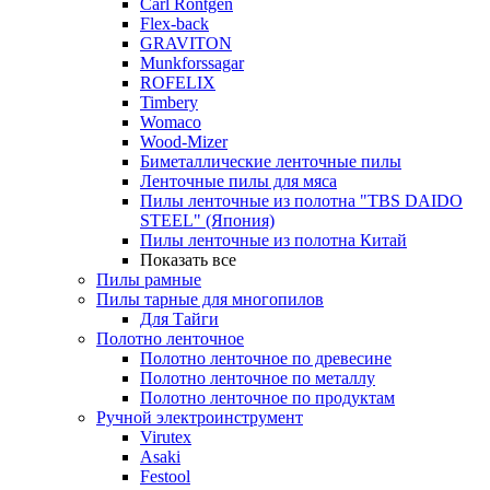
Carl Rontgen
Flex-back
GRAVITON
Munkforssagar
ROFELIX
Timbery
Womaco
Wood-Mizer
Биметаллические ленточные пилы
Ленточные пилы для мяса
Пилы ленточные из полотна "TBS DAIDO
STEEL" (Япония)
Пилы ленточные из полотна Китай
Показать все
Пилы рамные
Пилы тарные для многопилов
Для Тайги
Полотно ленточное
Полотно ленточное по древесине
Полотно ленточное по металлу
Полотно ленточное по продуктам
Ручной электроинструмент
Virutex
Asaki
Festool