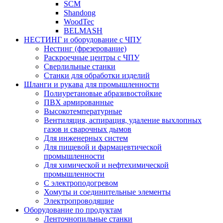
SCM
Shandong
WoodTec
BELMASH
НЕСТИНГ и оборудование с ЧПУ
Нестинг (фрезерование)
Раскроечные центры с ЧПУ
Сверлильные станки
Станки для обработки изделий
Шланги и рукава для промышленности
Полиуретановые абразивостойкие
ПВХ армированные
Высокотемпературные
Вентиляция, аспирация, удаление выхлопных
газов и сварочных дымов
Для инженерных систем
Для пищевой и фармацевтической
промышленности
Для химической и нефтехимической
промышленности
С электроподогревом
Хомуты и соединительные элементы
Электропроводящие
Оборудование по продуктам
Ленточнопильные станки