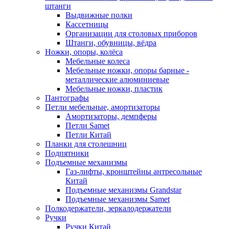
штанги
Выдвижные полки
Кассетницы
Организации для столовых приборов
Штанги, обувницы, вёдра
Ножки, опоры, колёса
Мебельные колеса
Мебельные ножки, опоры барные -
металлические алюминиевые
Мебельные ножки, пластик
Пантографы
Петли мебельные, амортизаторы
Амортизаторы, демпферы
Петли Samet
Петли Китай
Планки для столешниц
Подпятники
Подъемные механизмы
Газ-лифты, кронштейны антресольные
Китай
Подъемные механизмы Grandstar
Подъемные механизмы Samet
Полкодержатели, зеркалодержатели
Ручки
Ручки Китай