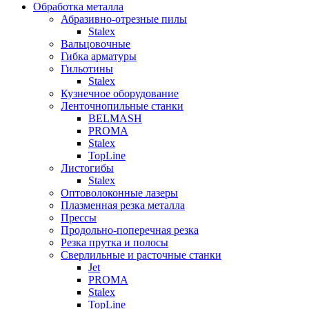
Обработка металла
Абразивно-отрезные пилы
Stalex
Вальцовочные
Гибка арматуры
Гильотины
Stalex
Кузнечное оборудование
Ленточнопильные станки
BELMASH
PROMA
Stalex
TopLine
Листогибы
Stalex
Оптоволоконные лазеры
Плазменная резка металла
Прессы
Продольно-поперечная резка
Резка прутка и полосы
Сверлильные и расточные станки
Jet
PROMA
Stalex
TopLine