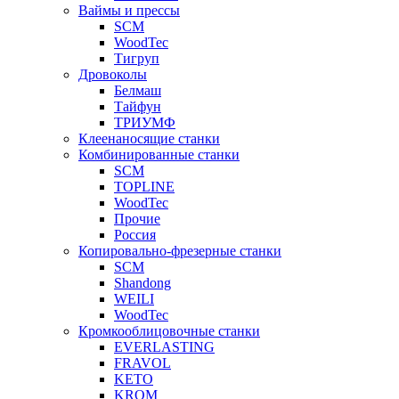
Ваймы и прессы
SCM
WoodTec
Тигруп
Дровоколы
Белмаш
Тайфун
ТРИУМФ
Клеенаносящие станки
Комбинированные станки
SCM
TOPLINE
WoodTec
Прочие
Россия
Копировально-фрезерные станки
SCM
Shandong
WEILI
WoodTec
Кромкооблицовочные станки
EVERLASTING
FRAVOL
KETO
KROM