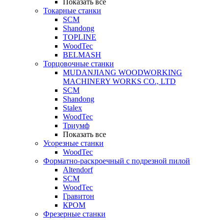
Показать все
Токарные станки
SCM
Shandong
TOPLINE
WoodTec
BELMASH
Торцовочные станки
MUDANJIANG WOODWORKING
MACHINERY WORKS CO., LTD
SCM
Shandong
Stalex
WoodTec
Триумф
Показать все
Усорезные станки
WoodTec
Форматно-раскроечный с подрезной пилой
Altendorf
SCM
WoodTec
Гравитон
КРОМ
Фрезерные станки