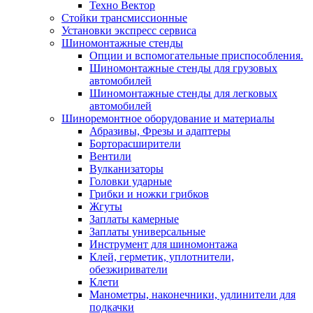
Техно Вектор
Стойки трансмиссионные
Установки экспресс сервиса
Шиномонтажные стенды
Опции и вспомогательные приспособления.
Шиномонтажные стенды для грузовых
автомобилей
Шиномонтажные стенды для легковых
автомобилей
Шиноремонтное оборудование и материалы
Абразивы, Фрезы и адаптеры
Борторасширители
Вентили
Вулканизаторы
Головки ударные
Грибки и ножки грибков
Жгуты
Заплаты камерные
Заплаты универсальные
Инструмент для шиномонтажа
Клей, герметик, уплотнители,
обезжириватели
Клети
Манометры, наконечники, удлинители для
подкачки