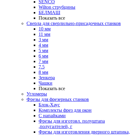
SENCO
Wilton струбцины
БЕЛМАШ
Показать все
Сверла для сверлильно-присадочных станков
10 мм
11 мм
3 мм
4 мм
5 мм
6 мм
7 мм
7.5
8 мм
Зенкера
Чашки
Показать все
Угломеры
Фрезы для фрезерных станков
Блок-Хаус
Комплекты фрез для окон
С напайками
Фрезы для изготовл. полуштапа
,полугалтелей, г
Фрезы для изготовления дверного штапика,