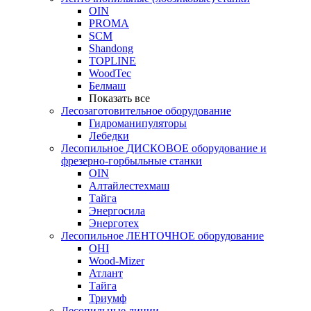
OIN
PROMA
SCM
Shandong
TOPLINE
WoodTec
Белмаш
Показать все
Лесозаготовительное оборудование
Гидроманипуляторы
Лебедки
Лесопильное ДИСКОВОЕ оборудование и
фрезерно-горбыльные станки
OIN
Алтайлестехмаш
Тайга
Энергосила
Энерготех
Лесопильное ЛЕНТОЧНОЕ оборудование
OHI
Wood-Mizer
Атлант
Тайга
Триумф
Лесопильные линии