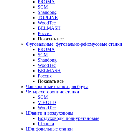
PROMA
SCM
Shandong
TOPLINE
WoodTec
BELMASH
Россия
Показать все
Фуговальные, фуговально-рейсмусовые станки
PROMA
SCM
Shandong
WoodTec
BELMASH
Россия
Показать все
Чашкорезные станки для бруса
Четырехсторонние станки
SCM
V-HOLD
WoodTec
Шланги и воздуховоды
Воздуховоды полиуретановые
Шланги
Шлифовальные станки