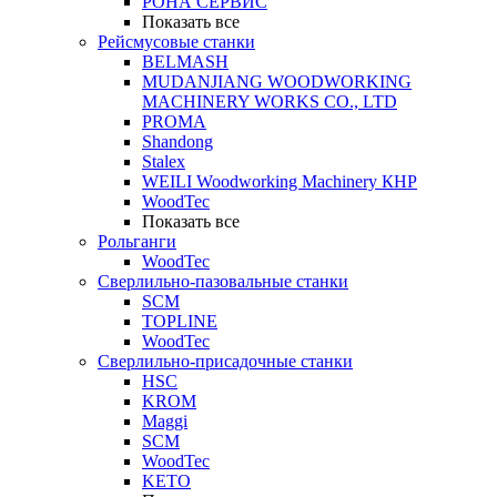
РОНА СЕРВИС
Показать все
Рейсмусовые станки
BELMASH
MUDANJIANG WOODWORKING
MACHINERY WORKS CO., LTD
PROMA
Shandong
Stalex
WEILI Woodworking Machinery КНР
WoodTec
Показать все
Рольганги
WoodTec
Сверлильно-пазовальные станки
SCM
TOPLINE
WoodTec
Сверлильно-присадочные станки
HSC
KROM
Maggi
SCM
WoodTec
KETO