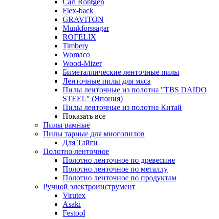
Carl Rontgen
Flex-back
GRAVITON
Munkforssagar
ROFELIX
Timbery
Womaco
Wood-Mizer
Биметаллические ленточные пилы
Ленточные пилы для мяса
Пилы ленточные из полотна "TBS DAIDO
STEEL" (Япония)
Пилы ленточные из полотна Китай
Показать все
Пилы рамные
Пилы тарные для многопилов
Для Тайги
Полотно ленточное
Полотно ленточное по древесине
Полотно ленточное по металлу
Полотно ленточное по продуктам
Ручной электроинструмент
Virutex
Asaki
Festool