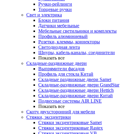
Ручки-рейлинги
Торцевые ручки
Свет и электрика
Блоки питания
Датчики мебельные
Мебельные светильники и комплекты
Профиль алюминиевый
Розетки, клеммы, коннекторы
Светодиодная лента
Шнуры, кабель-каналы, соединители
Показать все
Складные-раздвижные двери
Выпрямители фасадов
Профиль для стекла Китай
Складные раздвижные двери Samet
Складные-раздвижные двери GrandStar
Складные-раздвижные двери Hettich
Складные-раздвижные двери Китай
Подвесные системы AIR LINE
Показать все
Скотч двухсторонний для мебели
Стяжки, эксцентрики
Cтяжки эксцентриковые Samet
Стяжки эксцентриковые Rastex
Стяжки эксцентриковые VB