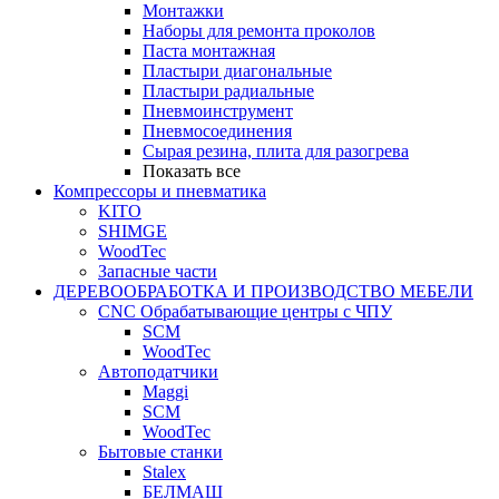
Монтажки
Наборы для ремонта проколов
Паста монтажная
Пластыри диагональные
Пластыри радиальные
Пневмоинструмент
Пневмосоединения
Сырая резина, плита для разогрева
Показать все
Компрессоры и пневматика
KITO
SHIMGE
WoodTec
Запасные части
ДЕРЕВООБРАБОТКА И ПРОИЗВОДСТВО МЕБЕЛИ
CNC Обрабатывающие центры с ЧПУ
SCM
WoodTec
Автоподатчики
Maggi
SCM
WoodTec
Бытовые станки
Stalex
БЕЛМАШ