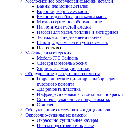
Маслосменное оборудование,мойки деталей
Ванны для мойки деталей
Воронки, мерные ёмкости
Ёмкости для сбора, и откачки масла
Маслораздаточное оборудование
Нагнетатели густой смазки
Насосы для масел, топлива и антифризов
Тележки для перемещения бочек
Шприцы для масел и густых смазок
Показать все
Мебель для мастерских
Мебель JTC Тайвань
Слесарная мебель Россия
Ящики, тележки, верстаки
Оборудование для кузовного ремонта
Гидравлические цилиндры, наборы для
кузовного ремонта.
Для ремонта пластика
Инфракрасные лампы стойки для покраски
Споттеры, сварочные полуавтоматы.
Стапеля
Обслуживание систем автокондиционеров
Окрасочно-сушильные камеры
Окрасочно-сушильные камеры
Посты подготовки к окраске