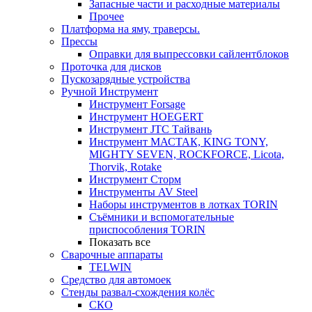
Запасные части и расходные материалы
Прочее
Платформа на яму, траверсы.
Прессы
Оправки для выпрессовки сайлентблоков
Проточка для дисков
Пускозарядные устройства
Ручной Инструмент
Инструмент Forsage
Инструмент HOEGERT
Инструмент JTC Тайвань
Инструмент МАСТАК, KING TONY,
MIGHTY SEVEN, ROCKFORCE, Licota,
Thorvik, Rotake
Инструмент Сторм
Инструменты AV Steel
Наборы инструментов в лотках TORIN
Съёмники и вспомогательные
приспособления TORIN
Показать все
Сварочные аппараты
TELWIN
Средство для автомоек
Стенды развал-схождения колёс
СКО