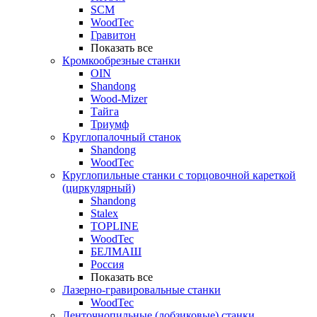
SCM
WoodTec
Гравитон
Показать все
Кромкообрезные станки
OIN
Shandong
Wood-Mizer
Тайга
Триумф
Круглопалочный станок
Shandong
WoodTec
Круглопильные станки с торцовочной кареткой
(циркулярный)
Shandong
Stalex
TOPLINE
WoodTec
БЕЛМАШ
Россия
Показать все
Лазерно-гравировальные станки
WoodTec
Ленточнопильные (лобзиковые) станки