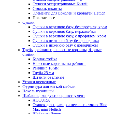
Стяжки эксцентриковые Китай
Стяжки, шканты
Элементы для цоколей и кроватей Hettich
Показать все
Сушки
Сушки в верхнюю базу, без профиля, хром
Сушки в верхнюю базу, нержавейка
Сушки в верхнюю базу, с профилем, хром
Сушки в нижнюю базу без доводчика
Сушки в нижнюю базу с доводчиком
Трубы, рейлинги, навесные корзины, барные
стойки
Барная стойка
Навесные корзины на рейлинг
Рейлинг 16 мм
Труба 25 мм
Штанги овальные
Уголки крепежные
Фурнитура для мягкой мебели
Цоколь кухонный
Шаблоны, кондукторы, инструмент
ACCURA
Станок для присадки петель и стяжек Blue
Max mini Hettich
Шаблоны Черон