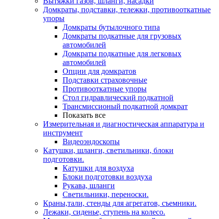
Вытяжки газов, шланги, насадки
Домкраты, подставки, тележки, противооткатные
упоры
Домкраты бутылочного типа
Домкраты подкатные для грузовых
автомобилей
Домкраты подкатные для легковых
автомобилей
Опции для домкратов
Подставки страховочные
Противооткатные упоры
Стол гидравлический подкатной
Трансмиссионый подкатной домкрат
Показать все
Измерительная и диагностическая аппаратура и
инструмент
Видеоэндоскопы
Катушки, шланги, светильники, блоки
подготовки.
Катушки для воздуха
Блоки подготовки воздуха
Рукава, шланги
Светильники, переноски.
Краны,тали, стенды для агрегатов, съемники.
Лежаки, сиденье, ступень на колесо.