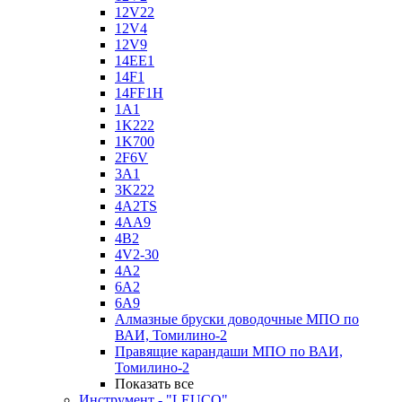
12V22
12V4
12V9
14EE1
14F1
14FF1H
1A1
1K222
1K700
2F6V
3A1
3K222
4A2TS
4AA9
4B2
4V2-30
4А2
6A2
6A9
Алмазные бруски доводочные МПО по
ВАИ, Томилино-2
Правящие карандаши МПО по ВАИ,
Томилино-2
Показать все
Инструмент - "LEUCO"