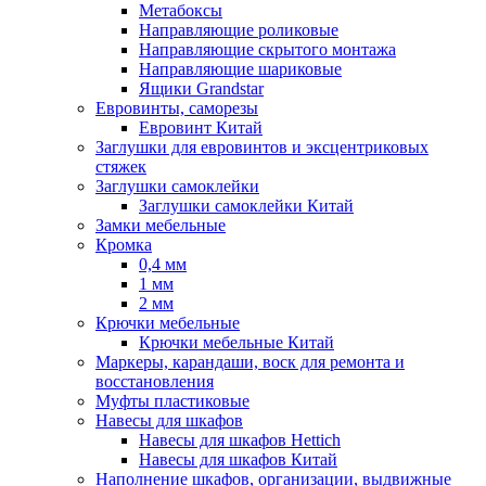
Метабоксы
Направляющие роликовые
Направляющие скрытого монтажа
Направляющие шариковые
Ящики Grandstar
Евровинты, саморезы
Евровинт Китай
Заглушки для евровинтов и эксцентриковых
стяжек
Заглушки самоклейки
Заглушки самоклейки Китай
Замки мебельные
Кромка
0,4 мм
1 мм
2 мм
Крючки мебельные
Крючки мебельные Китай
Маркеры, карандаши, воск для ремонта и
восстановления
Муфты пластиковые
Навесы для шкафов
Навесы для шкафов Hettich
Навесы для шкафов Китай
Наполнение шкафов, организации, выдвижные