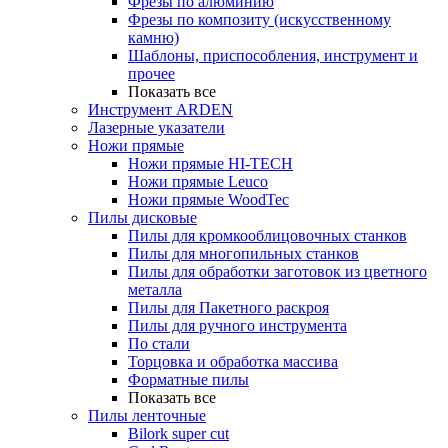
Фрезы по алюминию
Фрезы по композиту (искусственному
камню)
Шаблоны, приспособления, инструмент и
прочее
Показать все
Инструмент ARDEN
Лазерные указатели
Ножи прямые
Ножи прямые HI-TECH
Ножи прямые Leuco
Ножи прямые WoodTec
Пилы дисковые
Пилы для кромкооблицовочных станков
Пилы для многопильных станков
Пилы для обработки заготовок из цветного
металла
Пилы для Пакетного раскроя
Пилы для ручного инструмента
По стали
Торцовка и обработка массива
Форматные пилы
Показать все
Пилы ленточные
Bilork super cut