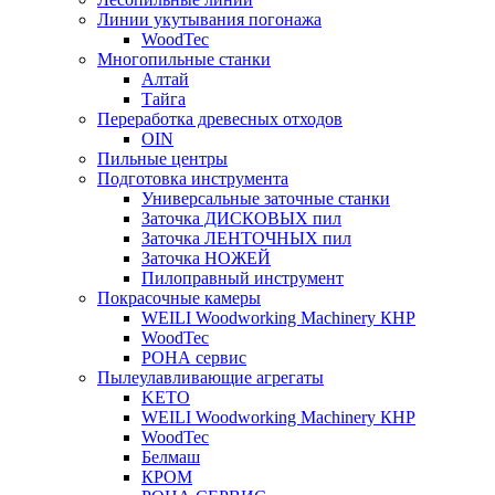
Линии укутывания погонажа
WoodTec
Многопильные станки
Алтай
Тайга
Переработка древесных отходов
OIN
Пильные центры
Подготовка инструмента
Универсальные заточные станки
Заточка ДИСКОВЫХ пил
Заточка ЛЕНТОЧНЫХ пил
Заточка НОЖЕЙ
Пилоправный инструмент
Покрасочные камеры
WEILI Woodworking Machinery КНР
WoodTec
РОНА сервис
Пылеулавливающие агрегаты
KETO
WEILI Woodworking Machinery КНР
WoodTec
Белмаш
КРОМ