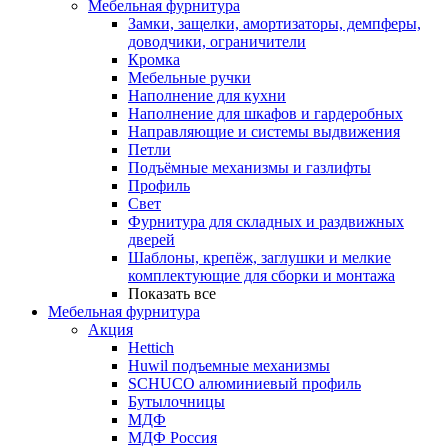
Мебельная фурнитура
Замки, защелки, амортизаторы, демпферы,
доводчики, ограничители
Кромка
Мебельные ручки
Наполнение для кухни
Наполнение для шкафов и гардеробных
Направляющие и системы выдвижения
Петли
Подъёмные механизмы и газлифты
Профиль
Свет
Фурнитура для складных и раздвижных
дверей
Шаблоны, крепёж, заглушки и мелкие
комплектующие для сборки и монтажа
Показать все
Мебельная фурнитура
Акция
Hettich
Huwil подъемные механизмы
SCHUCO алюминиевый профиль
Бутылочницы
МДФ
МДФ Россия