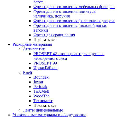
багет
Фрезы для изготовления мебельных фасадов.
Фрезы для изготовления плинтуса,
наличника, поручня
Фрезы для изготовления филенчатых дверей.
Фрезы для изготовления, половой доски,
вагонки
Фрезы для сращивания
Показать все
Расходные материалы
Антисептик
PROSEPT 42 - консервант для круглого
неокоренного леса
PROSEPT 99
ИрпакБайкал
Клей
Boundex
Jowat
Perfotak
TriXMelt
WoodTec
Техномелт
Показать все
Ленты шлифовальные
Упаковочные материалы и оборудование