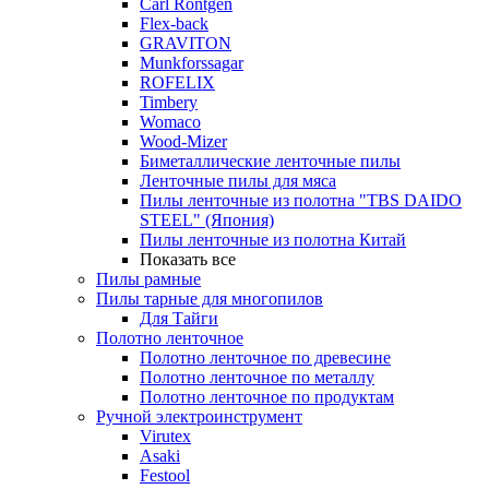
Carl Rontgen
Flex-back
GRAVITON
Munkforssagar
ROFELIX
Timbery
Womaco
Wood-Mizer
Биметаллические ленточные пилы
Ленточные пилы для мяса
Пилы ленточные из полотна "TBS DAIDO
STEEL" (Япония)
Пилы ленточные из полотна Китай
Показать все
Пилы рамные
Пилы тарные для многопилов
Для Тайги
Полотно ленточное
Полотно ленточное по древесине
Полотно ленточное по металлу
Полотно ленточное по продуктам
Ручной электроинструмент
Virutex
Asaki
Festool