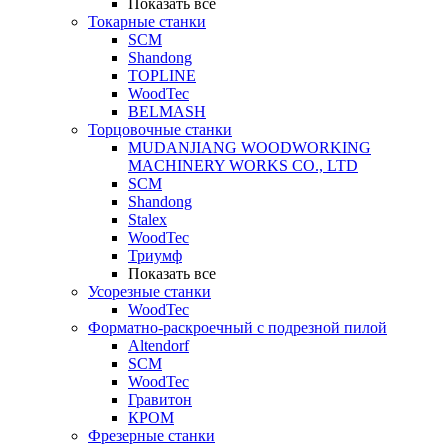
Показать все
Токарные станки
SCM
Shandong
TOPLINE
WoodTec
BELMASH
Торцовочные станки
MUDANJIANG WOODWORKING
MACHINERY WORKS CO., LTD
SCM
Shandong
Stalex
WoodTec
Триумф
Показать все
Усорезные станки
WoodTec
Форматно-раскроечный с подрезной пилой
Altendorf
SCM
WoodTec
Гравитон
КРОМ
Фрезерные станки