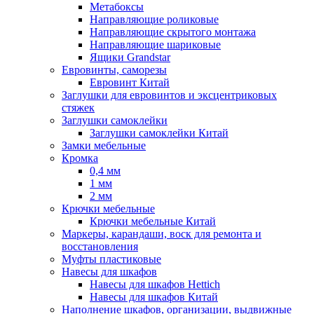
Метабоксы
Направляющие роликовые
Направляющие скрытого монтажа
Направляющие шариковые
Ящики Grandstar
Евровинты, саморезы
Евровинт Китай
Заглушки для евровинтов и эксцентриковых
стяжек
Заглушки самоклейки
Заглушки самоклейки Китай
Замки мебельные
Кромка
0,4 мм
1 мм
2 мм
Крючки мебельные
Крючки мебельные Китай
Маркеры, карандаши, воск для ремонта и
восстановления
Муфты пластиковые
Навесы для шкафов
Навесы для шкафов Hettich
Навесы для шкафов Китай
Наполнение шкафов, организации, выдвижные