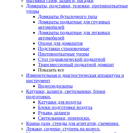
Вытяжки газов, шланги, насадки
Домкраты, подставки, тележки, противооткатные
упоры
Домкраты бутылочного типа
Домкраты подкатные для грузовых
автомобилей
Домкраты подкатные для легковых
автомобилей
Опции для домкратов
Подставки страховочные
Противооткатные упоры
Стол гидравлический подкатной
Трансмиссионый подкатной домкрат
Показать все
Измерительная и диагностическая аппаратура и
инструмент
Видеоэндоскопы
Катушки, шланги, светильники, блоки
подготовки.
Катушки для воздуха
Блоки подготовки воздуха
Рукава, шланги
Светильники, переноски.
Краны,тали, стенды для агрегатов, съемники.
Лежаки, сиденье, ступень на колесо.