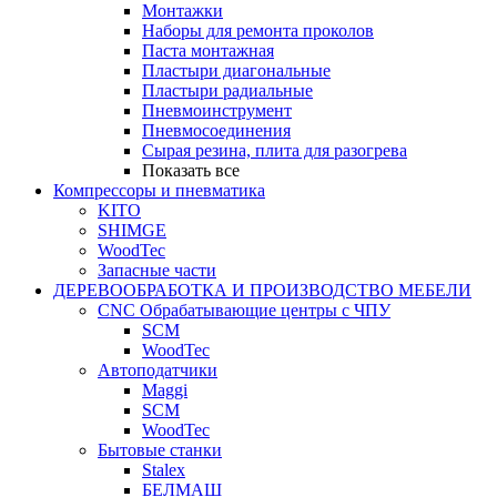
Монтажки
Наборы для ремонта проколов
Паста монтажная
Пластыри диагональные
Пластыри радиальные
Пневмоинструмент
Пневмосоединения
Сырая резина, плита для разогрева
Показать все
Компрессоры и пневматика
KITO
SHIMGE
WoodTec
Запасные части
ДЕРЕВООБРАБОТКА И ПРОИЗВОДСТВО МЕБЕЛИ
CNC Обрабатывающие центры с ЧПУ
SCM
WoodTec
Автоподатчики
Maggi
SCM
WoodTec
Бытовые станки
Stalex
БЕЛМАШ