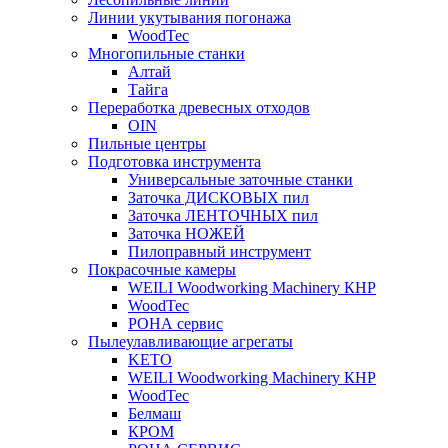
Линии укутывания погонажа
WoodTec
Многопильные станки
Алтай
Тайга
Переработка древесных отходов
OIN
Пильные центры
Подготовка инструмента
Универсальные заточные станки
Заточка ДИСКОВЫХ пил
Заточка ЛЕНТОЧНЫХ пил
Заточка НОЖЕЙ
Пилоправный инструмент
Покрасочные камеры
WEILI Woodworking Machinery КНР
WoodTec
РОНА сервис
Пылеулавливающие агрегаты
KETO
WEILI Woodworking Machinery КНР
WoodTec
Белмаш
КРОМ