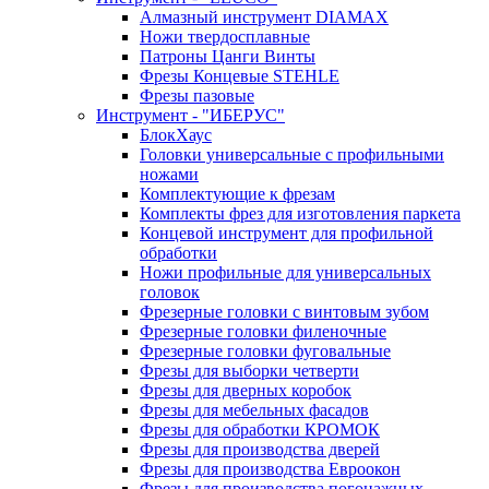
Алмазный инструмент DIAMAX
Ножи твердосплавные
Патроны Цанги Винты
Фрезы Концевые STEHLE
Фрезы пазовые
Инструмент - "ИБЕРУС"
БлокХаус
Головки универсальные с профильными
ножами
Комплектующие к фрезам
Комплекты фрез для изготовления паркета
Концевой инструмент для профильной
обработки
Ножи профильные для универсальных
головок
Фрезерные головки с винтовым зубом
Фрезерные головки филеночные
Фрезерные головки фуговальные
Фрезы для выборки четверти
Фрезы для дверных коробок
Фрезы для мебельных фасадов
Фрезы для обработки КРОМОК
Фрезы для производства дверей
Фрезы для производства Евроокон
Фрезы для производства погонажных