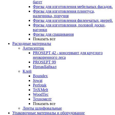
багет
Фрезы для изготовления мебельных фасадов.
Фрезы для изготовления плинтуса,
наличника, поручня
Фрезы для изготовления филенчатых дверей.
Фрезы для изготовления, половой доски,
вагонки
Фрезы для сращивания
Показать все
Расходные материалы
Антисептик
PROSEPT 42 - консервант для круглого
неокоренного леса
PROSEPT 99
ИрпакБайкал
Клей
Boundex
Jowat
Perfotak
TriXMelt
WoodTec
Техномелт
Показать все
Ленты шлифовальные
Упаковочные материалы и оборудование