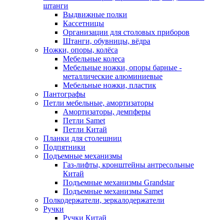
штанги
Выдвижные полки
Кассетницы
Организации для столовых приборов
Штанги, обувницы, вёдра
Ножки, опоры, колёса
Мебельные колеса
Мебельные ножки, опоры барные -
металлические алюминиевые
Мебельные ножки, пластик
Пантографы
Петли мебельные, амортизаторы
Амортизаторы, демпферы
Петли Samet
Петли Китай
Планки для столешниц
Подпятники
Подъемные механизмы
Газ-лифты, кронштейны антресольные
Китай
Подъемные механизмы Grandstar
Подъемные механизмы Samet
Полкодержатели, зеркалодержатели
Ручки
Ручки Китай