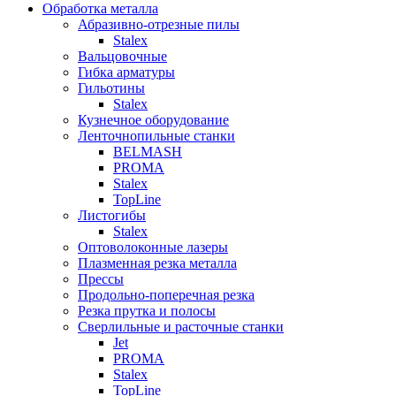
Обработка металла
Абразивно-отрезные пилы
Stalex
Вальцовочные
Гибка арматуры
Гильотины
Stalex
Кузнечное оборудование
Ленточнопильные станки
BELMASH
PROMA
Stalex
TopLine
Листогибы
Stalex
Оптоволоконные лазеры
Плазменная резка металла
Прессы
Продольно-поперечная резка
Резка прутка и полосы
Сверлильные и расточные станки
Jet
PROMA
Stalex
TopLine