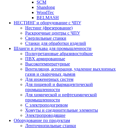
SCM
Shandong
WoodTec
BELMASH
НЕСТИНГ и оборудование с ЧПУ
Нестинг (фрезерование)
Раскроечные центры с ЧПУ
Сверлильные станки
Станки для обработки изделий
Шланги и рукава для промышленности
Полиуретановые абразивостойкие
ПВХ армированные
Высокотемпературные
Вентиляция, аспирация, удаление выхлопных
газов и сварочных дымов
Для инженерных систем
Для пищевой и фармацевтической
промышленности
Для химической и нефтехимической
промышленности
С электроподогревом
Хомуты и соединительные элементы
Электропроводящие
Оборудование по продуктам
Ленточнопильные станки