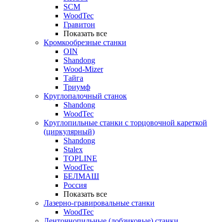
SCM
WoodTec
Гравитон
Показать все
Кромкообрезные станки
OIN
Shandong
Wood-Mizer
Тайга
Триумф
Круглопалочный станок
Shandong
WoodTec
Круглопильные станки с торцовочной кареткой
(циркулярный)
Shandong
Stalex
TOPLINE
WoodTec
БЕЛМАШ
Россия
Показать все
Лазерно-гравировальные станки
WoodTec
Ленточнопильные (лобзиковые) станки