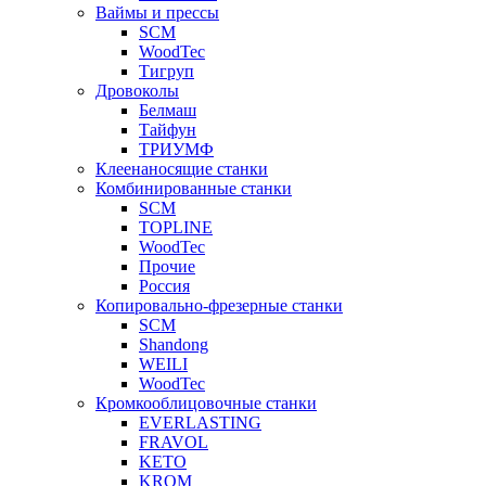
Ваймы и прессы
SCM
WoodTec
Тигруп
Дровоколы
Белмаш
Тайфун
ТРИУМФ
Клеенаносящие станки
Комбинированные станки
SCM
TOPLINE
WoodTec
Прочие
Россия
Копировально-фрезерные станки
SCM
Shandong
WEILI
WoodTec
Кромкооблицовочные станки
EVERLASTING
FRAVOL
KETO
KROM