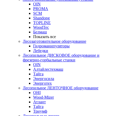
OIN
PROMA
SCM
Shandong
TOPLINE
WoodTec
Белмаш
Показать все
Лесозаготовительное оборудование
Гидроманипуляторы
Лебедки
Лесопильное ДИСКОВОЕ оборудование и
фрезерно-горбыльные станки
OIN
Алтайлестехмаш
Тайга
Энергосила
Энерготех
Лесопильное ЛЕНТОЧНОЕ оборудование
OHI
Wood-Mizer
Атлант
Тайга
Триумф
Лесопильные линии