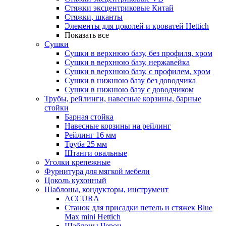
Стяжки эксцентриковые Китай
Стяжки, шканты
Элементы для цоколей и кроватей Hettich
Показать все
Сушки
Сушки в верхнюю базу, без профиля, хром
Сушки в верхнюю базу, нержавейка
Сушки в верхнюю базу, с профилем, хром
Сушки в нижнюю базу без доводчика
Сушки в нижнюю базу с доводчиком
Трубы, рейлинги, навесные корзины, барные
стойки
Барная стойка
Навесные корзины на рейлинг
Рейлинг 16 мм
Труба 25 мм
Штанги овальные
Уголки крепежные
Фурнитура для мягкой мебели
Цоколь кухонный
Шаблоны, кондукторы, инструмент
ACCURA
Станок для присадки петель и стяжек Blue
Max mini Hettich
Шаблоны Черон