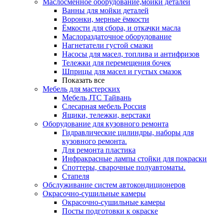
Маслосменное оборудование,мойки деталей
Ванны для мойки деталей
Воронки, мерные ёмкости
Ёмкости для сбора, и откачки масла
Маслораздаточное оборудование
Нагнетатели густой смазки
Насосы для масел, топлива и антифризов
Тележки для перемещения бочек
Шприцы для масел и густых смазок
Показать все
Мебель для мастерских
Мебель JTC Тайвань
Слесарная мебель Россия
Ящики, тележки, верстаки
Оборудование для кузовного ремонта
Гидравлические цилиндры, наборы для
кузовного ремонта.
Для ремонта пластика
Инфракрасные лампы стойки для покраски
Споттеры, сварочные полуавтоматы.
Стапеля
Обслуживание систем автокондиционеров
Окрасочно-сушильные камеры
Окрасочно-сушильные камеры
Посты подготовки к окраске