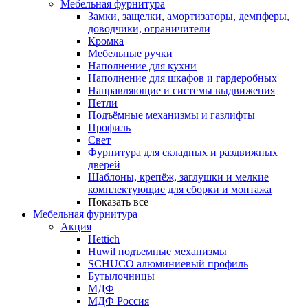
Мебельная фурнитура
Замки, защелки, амортизаторы, демпферы,
доводчики, ограничители
Кромка
Мебельные ручки
Наполнение для кухни
Наполнение для шкафов и гардеробных
Направляющие и системы выдвижения
Петли
Подъёмные механизмы и газлифты
Профиль
Свет
Фурнитура для складных и раздвижных
дверей
Шаблоны, крепёж, заглушки и мелкие
комплектующие для сборки и монтажа
Показать все
Мебельная фурнитура
Акция
Hettich
Huwil подъемные механизмы
SCHUCO алюминиевый профиль
Бутылочницы
МДФ
МДФ Россия