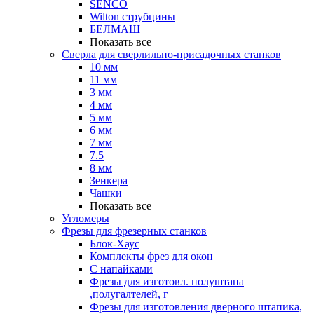
SENCO
Wilton струбцины
БЕЛМАШ
Показать все
Сверла для сверлильно-присадочных станков
10 мм
11 мм
3 мм
4 мм
5 мм
6 мм
7 мм
7.5
8 мм
Зенкера
Чашки
Показать все
Угломеры
Фрезы для фрезерных станков
Блок-Хаус
Комплекты фрез для окон
С напайками
Фрезы для изготовл. полуштапа
,полугалтелей, г
Фрезы для изготовления дверного штапика,