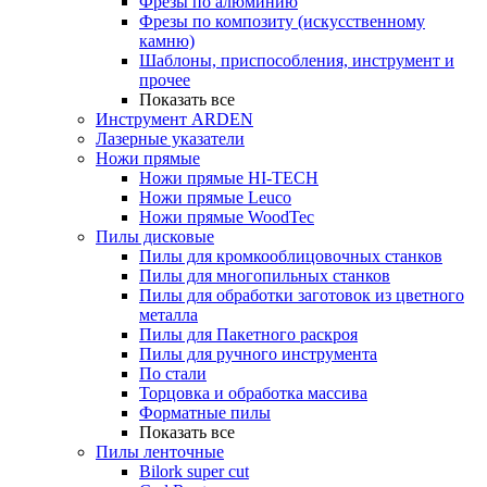
Фрезы по алюминию
Фрезы по композиту (искусственному
камню)
Шаблоны, приспособления, инструмент и
прочее
Показать все
Инструмент ARDEN
Лазерные указатели
Ножи прямые
Ножи прямые HI-TECH
Ножи прямые Leuco
Ножи прямые WoodTec
Пилы дисковые
Пилы для кромкооблицовочных станков
Пилы для многопильных станков
Пилы для обработки заготовок из цветного
металла
Пилы для Пакетного раскроя
Пилы для ручного инструмента
По стали
Торцовка и обработка массива
Форматные пилы
Показать все
Пилы ленточные
Bilork super cut