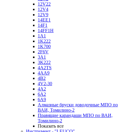
12V22
12V4
12V9
14EE1
14F1
14FF1H
1A1
1K222
1K700
2F6V
3A1
3K222
4A2TS
4AA9
4B2
4V2-30
4А2
6A2
6A9
Алмазные бруски доводочные МПО по
ВАИ, Томилино-2
Правящие карандаши МПО по ВАИ,
Томилино-2
Показать все
Инструмент - "LEUCO"