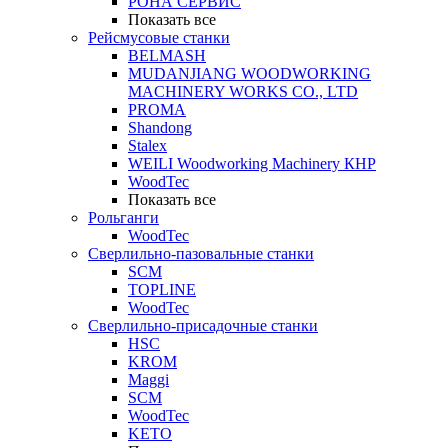
РОНА СЕРВИС
Показать все
Рейсмусовые станки
BELMASH
MUDANJIANG WOODWORKING
MACHINERY WORKS CO., LTD
PROMA
Shandong
Stalex
WEILI Woodworking Machinery КНР
WoodTec
Показать все
Рольганги
WoodTec
Сверлильно-пазовальные станки
SCM
TOPLINE
WoodTec
Сверлильно-присадочные станки
HSC
KROM
Maggi
SCM
WoodTec
KETO