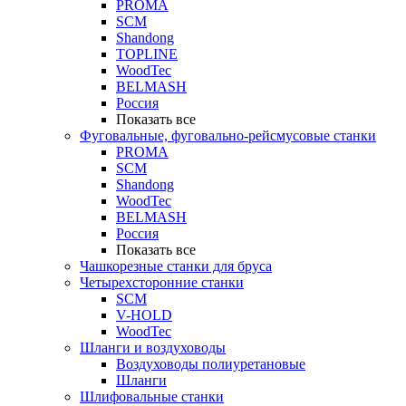
PROMA
SCM
Shandong
TOPLINE
WoodTec
BELMASH
Россия
Показать все
Фуговальные, фуговально-рейсмусовые станки
PROMA
SCM
Shandong
WoodTec
BELMASH
Россия
Показать все
Чашкорезные станки для бруса
Четырехсторонние станки
SCM
V-HOLD
WoodTec
Шланги и воздуховоды
Воздуховоды полиуретановые
Шланги
Шлифовальные станки