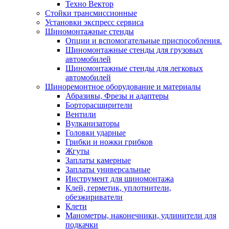
Техно Вектор
Стойки трансмиссионные
Установки экспресс сервиса
Шиномонтажные стенды
Опции и вспомогательные приспособления.
Шиномонтажные стенды для грузовых
автомобилей
Шиномонтажные стенды для легковых
автомобилей
Шиноремонтное оборудование и материалы
Абразивы, Фрезы и адаптеры
Борторасширители
Вентили
Вулканизаторы
Головки ударные
Грибки и ножки грибков
Жгуты
Заплаты камерные
Заплаты универсальные
Инструмент для шиномонтажа
Клей, герметик, уплотнители,
обезжириватели
Клети
Манометры, наконечники, удлинители для
подкачки