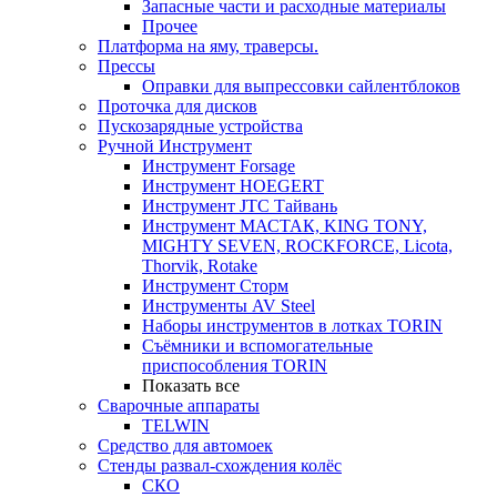
Запасные части и расходные материалы
Прочее
Платформа на яму, траверсы.
Прессы
Оправки для выпрессовки сайлентблоков
Проточка для дисков
Пускозарядные устройства
Ручной Инструмент
Инструмент Forsage
Инструмент HOEGERT
Инструмент JTC Тайвань
Инструмент МАСТАК, KING TONY,
MIGHTY SEVEN, ROCKFORCE, Licota,
Thorvik, Rotake
Инструмент Сторм
Инструменты AV Steel
Наборы инструментов в лотках TORIN
Съёмники и вспомогательные
приспособления TORIN
Показать все
Сварочные аппараты
TELWIN
Средство для автомоек
Стенды развал-схождения колёс
СКО