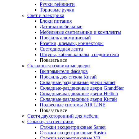
Ручки-рейлинги
Торцевые ручки
Свет и электрика
Блоки питания
Датчики мебельные
Мебельные светильники и комплекты
Профиль алюминиевый
Розетки, клеммы, коннекторы
Светодиодная лента
Шнуры, кабель-каналы, соединители
Показать все
Складные-раздвижные двери
Выпрямители фасадов
Профиль для стекла Китай
Складные раздвижные двери Samet
Складные-раздвижные двери GrandStar
Складные-раздвижные двери Hettich
Складные-раздвижные двери Китай
Подвесные системы AIR LINE
Показать все
Скотч двухсторонний для мебели
Стяжки, эксцентрики
Cтяжки эксцентриковые Samet
Стяжки эксцентриковые Rastex
Стяжки эксцентриковые VB