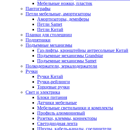
Мебельные ножки, пластик
Пантографы
Петли мебельные, амортизаторы
Амортизаторы, демпферы
Петли Samet
Петли Китай
Планки для столешниц
Подпятники
Подъемные механизмы
Газ-лифты, кронштейны антресольные Китай
Подъемные механизмы Grandstar
Подъемные механизмы Samet
Полкодержатели, зеркалодержатели
Ручки
Ручки Китай
Ручки-рейлинги
Торцевые ручки
Свет и электрика
Блоки питания
Датчики мебельные
Мебельные светильники и комплекты
Профиль алюминиевый
Розетки, клеммы, коннекторы
Светодиодная лента
Шнуры, кабель-каналы, соединители