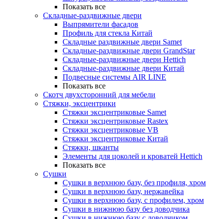
Показать все
Складные-раздвижные двери
Выпрямители фасадов
Профиль для стекла Китай
Складные раздвижные двери Samet
Складные-раздвижные двери GrandStar
Складные-раздвижные двери Hettich
Складные-раздвижные двери Китай
Подвесные системы AIR LINE
Показать все
Скотч двухсторонний для мебели
Стяжки, эксцентрики
Cтяжки эксцентриковые Samet
Стяжки эксцентриковые Rastex
Стяжки эксцентриковые VB
Стяжки эксцентриковые Китай
Стяжки, шканты
Элементы для цоколей и кроватей Hettich
Показать все
Сушки
Сушки в верхнюю базу, без профиля, хром
Сушки в верхнюю базу, нержавейка
Сушки в верхнюю базу, с профилем, хром
Сушки в нижнюю базу без доводчика
Сушки в нижнюю базу с доводчиком