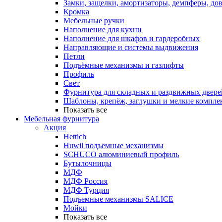
Замки, защелки, амортизаторы, демпферы, до
Кромка
Мебельные ручки
Наполнение для кухни
Наполнение для шкафов и гардеробных
Направляющие и системы выдвижения
Петли
Подъёмные механизмы и газлифты
Профиль
Свет
Фурнитура для складных и раздвижных двере
Шаблоны, крепёж, заглушки и мелкие компле
Показать все
Мебельная фурнитура
Акция
Hettich
Huwil подъемные механизмы
SCHUCO алюминиевый профиль
Бутылочницы
МДФ
МДФ Россия
МДФ Турция
Подъемные механизмы SALICE
Мойки
Показать все