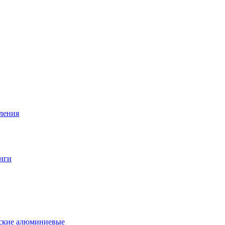
вления
нги
еские алюминиевые