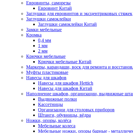
Евровинты, саморезы
Евровинт Китай
Заглушки для евровинтов и эксцентриковых стяжек
Заглушки самоклейки
Заглушки самоклейки Китай
Замки мебельные
Кромка
0,4 мм
1 мм
2 мм
Крючки мебельные
Крючки мебельные Китай
Маркеры, карандаши, воск для ремонта и восстано
Муфты пластиковые
Навесы для шкафов
Навесы для шкафов Hettich
Навесы для шкафов Китай
Наполнение шкафов, организации, выдвижные шта
Выдвижные полки
Кассетницы
Организации для столовых приборов
Штанги, обувницы, вёдра
Ножки, опоры, колёса
Мебельные колеса
Мебельные ножки, опоры барные - металлич