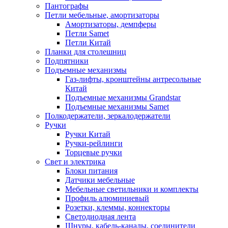
Пантографы
Петли мебельные, амортизаторы
Амортизаторы, демпферы
Петли Samet
Петли Китай
Планки для столешниц
Подпятники
Подъемные механизмы
Газ-лифты, кронштейны антресольные
Китай
Подъемные механизмы Grandstar
Подъемные механизмы Samet
Полкодержатели, зеркалодержатели
Ручки
Ручки Китай
Ручки-рейлинги
Торцевые ручки
Свет и электрика
Блоки питания
Датчики мебельные
Мебельные светильники и комплекты
Профиль алюминиевый
Розетки, клеммы, коннекторы
Светодиодная лента
Шнуры, кабель-каналы, соединители