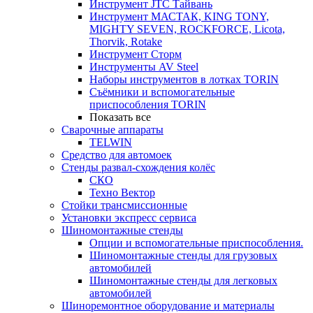
Инструмент JTC Тайвань
Инструмент МАСТАК, KING TONY,
MIGHTY SEVEN, ROCKFORCE, Licota,
Thorvik, Rotake
Инструмент Сторм
Инструменты AV Steel
Наборы инструментов в лотках TORIN
Съёмники и вспомогательные
приспособления TORIN
Показать все
Сварочные аппараты
TELWIN
Средство для автомоек
Стенды развал-схождения колёс
СКО
Техно Вектор
Стойки трансмиссионные
Установки экспресс сервиса
Шиномонтажные стенды
Опции и вспомогательные приспособления.
Шиномонтажные стенды для грузовых
автомобилей
Шиномонтажные стенды для легковых
автомобилей
Шиноремонтное оборудование и материалы