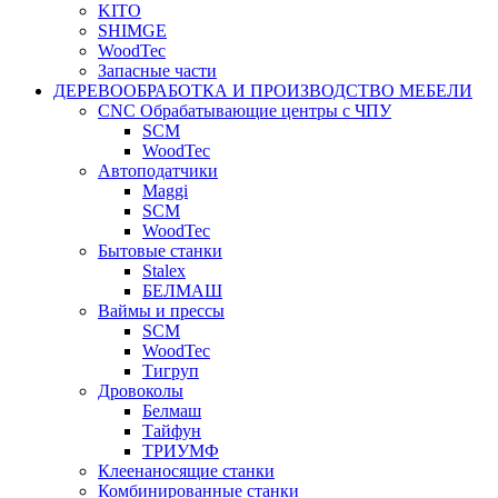
KITO
SHIMGE
WoodTec
Запасные части
ДЕРЕВООБРАБОТКА И ПРОИЗВОДСТВО МЕБЕЛИ
CNC Обрабатывающие центры с ЧПУ
SCM
WoodTec
Автоподатчики
Maggi
SCM
WoodTec
Бытовые станки
Stalex
БЕЛМАШ
Ваймы и прессы
SCM
WoodTec
Тигруп
Дровоколы
Белмаш
Тайфун
ТРИУМФ
Клеенаносящие станки
Комбинированные станки