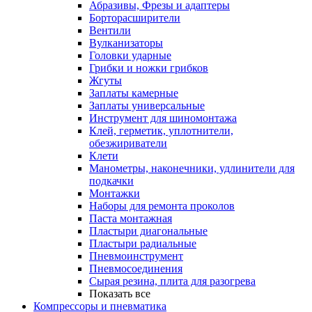
Абразивы, Фрезы и адаптеры
Борторасширители
Вентили
Вулканизаторы
Головки ударные
Грибки и ножки грибков
Жгуты
Заплаты камерные
Заплаты универсальные
Инструмент для шиномонтажа
Клей, герметик, уплотнители,
обезжириватели
Клети
Манометры, наконечники, удлинители для
подкачки
Монтажки
Наборы для ремонта проколов
Паста монтажная
Пластыри диагональные
Пластыри радиальные
Пневмоинструмент
Пневмосоединения
Сырая резина, плита для разогрева
Показать все
Компрессоры и пневматика