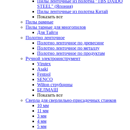
Пилы ленточные из полотна "TBS DAIDO
STEEL" (Япония)
Пилы ленточные из полотна Китай
Показать все
Пилы рамные
Пилы тарные для многопилов
Для Тайги
Полотно ленточное
Полотно ленточное по древесине
Полотно ленточное по металлу
Полотно ленточное по продуктам
Ручной электроинструмент
Virutex
Asaki
Festool
SENCO
Wilton струбцины
БЕЛМАШ
Показать все
Сверла для сверлильно-присадочных станков
10 мм
11 мм
3 мм
4 мм
5 мм