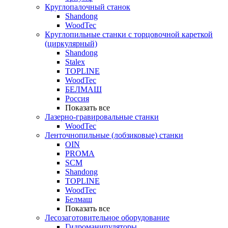
Круглопалочный станок
Shandong
WoodTec
Круглопильные станки с торцовочной кареткой
(циркулярный)
Shandong
Stalex
TOPLINE
WoodTec
БЕЛМАШ
Россия
Показать все
Лазерно-гравировальные станки
WoodTec
Ленточнопильные (лобзиковые) станки
OIN
PROMA
SCM
Shandong
TOPLINE
WoodTec
Белмаш
Показать все
Лесозаготовительное оборудование
Гидроманипуляторы