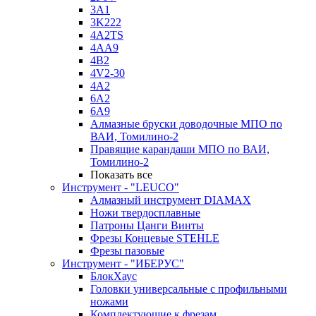
3A1
3K222
4A2TS
4AA9
4B2
4V2-30
4А2
6A2
6A9
Алмазные бруски доводочные МПО по
ВАИ, Томилино-2
Правящие карандаши МПО по ВАИ,
Томилино-2
Показать все
Инструмент - "LEUCO"
Алмазный инструмент DIAMAX
Ножи твердосплавные
Патроны Цанги Винты
Фрезы Концевые STEHLE
Фрезы пазовые
Инструмент - "ИБЕРУС"
БлокХаус
Головки универсальные с профильными
ножами
Комплектующие к фрезам