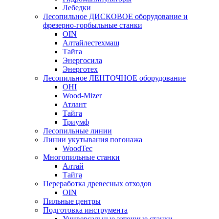
Лебедки
Лесопильное ДИСКОВОЕ оборудование и
фрезерно-горбыльные станки
OIN
Алтайлестехмаш
Тайга
Энергосила
Энерготех
Лесопильное ЛЕНТОЧНОЕ оборудование
OHI
Wood-Mizer
Атлант
Тайга
Триумф
Лесопильные линии
Линии укутывания погонажа
WoodTec
Многопильные станки
Алтай
Тайга
Переработка древесных отходов
OIN
Пильные центры
Подготовка инструмента
Универсальные заточные станки