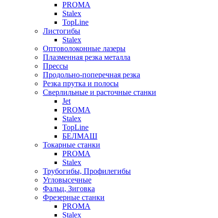
PROMA
Stalex
TopLine
Листогибы
Stalex
Оптоволоконные лазеры
Плазменная резка металла
Прессы
Продольно-поперечная резка
Резка прутка и полосы
Сверлильные и расточные станки
Jet
PROMA
Stalex
TopLine
БЕЛМАШ
Токарные станки
PROMA
Stalex
Трубогибы, Профилегибы
Угловысечные
Фальц, Зиговка
Фрезерные станки
PROMA
Stalex