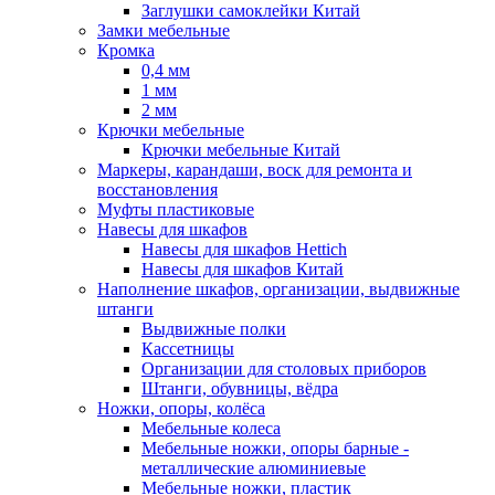
Заглушки самоклейки Китай
Замки мебельные
Кромка
0,4 мм
1 мм
2 мм
Крючки мебельные
Крючки мебельные Китай
Маркеры, карандаши, воск для ремонта и
восстановления
Муфты пластиковые
Навесы для шкафов
Навесы для шкафов Hettich
Навесы для шкафов Китай
Наполнение шкафов, организации, выдвижные
штанги
Выдвижные полки
Кассетницы
Организации для столовых приборов
Штанги, обувницы, вёдра
Ножки, опоры, колёса
Мебельные колеса
Мебельные ножки, опоры барные -
металлические алюминиевые
Мебельные ножки, пластик