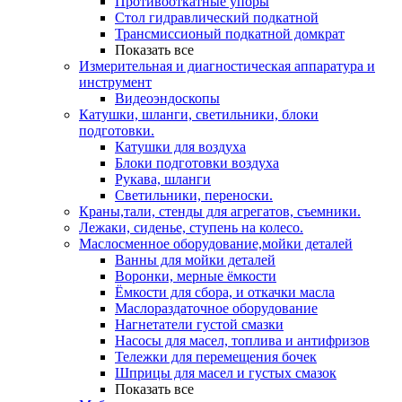
Противооткатные упоры
Стол гидравлический подкатной
Трансмиссионый подкатной домкрат
Показать все
Измерительная и диагностическая аппаратура и
инструмент
Видеоэндоскопы
Катушки, шланги, светильники, блоки
подготовки.
Катушки для воздуха
Блоки подготовки воздуха
Рукава, шланги
Светильники, переноски.
Краны,тали, стенды для агрегатов, съемники.
Лежаки, сиденье, ступень на колесо.
Маслосменное оборудование,мойки деталей
Ванны для мойки деталей
Воронки, мерные ёмкости
Ёмкости для сбора, и откачки масла
Маслораздаточное оборудование
Нагнетатели густой смазки
Насосы для масел, топлива и антифризов
Тележки для перемещения бочек
Шприцы для масел и густых смазок
Показать все