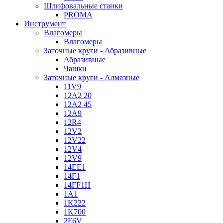
Шлифовальные станки
PROMA
Инструмент
Влагомеры
Влагомеры
Заточные круги - Абразивные
Абразивные
Чашки
Заточные круги - Алмазные
11V9
12A2 20
12A2 45
12A9
12R4
12V2
12V22
12V4
12V9
14EE1
14F1
14FF1H
1A1
1K222
1K700
2F6V