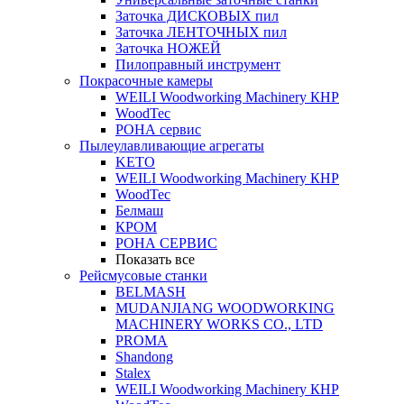
Заточка ДИСКОВЫХ пил
Заточка ЛЕНТОЧНЫХ пил
Заточка НОЖЕЙ
Пилоправный инструмент
Покрасочные камеры
WEILI Woodworking Machinery КНР
WoodTec
РОНА сервис
Пылеулавливающие агрегаты
KETO
WEILI Woodworking Machinery КНР
WoodTec
Белмаш
КРОМ
РОНА СЕРВИС
Показать все
Рейсмусовые станки
BELMASH
MUDANJIANG WOODWORKING
MACHINERY WORKS CO., LTD
PROMA
Shandong
Stalex
WEILI Woodworking Machinery КНР