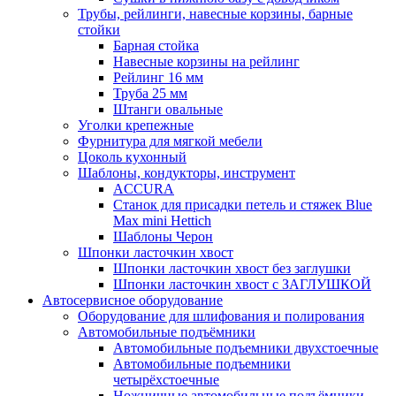
Трубы, рейлинги, навесные корзины, барные
стойки
Барная стойка
Навесные корзины на рейлинг
Рейлинг 16 мм
Труба 25 мм
Штанги овальные
Уголки крепежные
Фурнитура для мягкой мебели
Цоколь кухонный
Шаблоны, кондукторы, инструмент
ACCURA
Станок для присадки петель и стяжек Blue
Max mini Hettich
Шаблоны Черон
Шпонки ласточкин хвост
Шпонки ласточкин хвост без заглушки
Шпонки ласточкин хвост с ЗАГЛУШКОЙ
Автосервисное оборудование
Оборудование для шлифования и полирования
Автомобильные подъёмники
Автомобильные подъемники двухстоечные
Автомобильные подъемники
четырёхстоечные
Ножничные автомобильные подъёмники