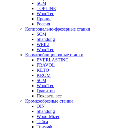
SCM
TOPLINE
WoodTec
Прочие
Россия
Копировально-фрезерные станки
SCM
Shandong
WEILI
WoodTec
Кромкооблицовочные станки
EVERLASTING
FRAVOL
KETO
KROM
SCM
WoodTec
Гравитон
Показать все
Кромкообрезные станки
OIN
Shandong
Wood-Mizer
Тайга
Триумф