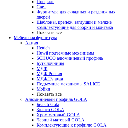
Профиль
Свет
Фурнитура для складных и раздвижных
дверей
Шаблоны, крепёж, заглушки и мелкие
комплектующие для сборки и монтажа
Показать все
Мебельная фурнитура
Акция
Hettich
Huwil подъемные механизмы
SCHUCO алюминиевый профиль
Бутылочницы
МДФ
МДФ Россия
МДФ Турция
Подъемные механизмы SALICE
Мойки
Показать все
Алюминиевый профиль GOLA
Белый Gola
Золото GOLA
Хром матовый GOLA
Черный матовый GOLA
Комплектующие к профилю GOLA