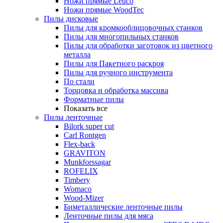
Ножи прямые Leuco
Ножи прямые WoodTec
Пилы дисковые
Пилы для кромкооблицовочных станков
Пилы для многопильных станков
Пилы для обработки заготовок из цветного
металла
Пилы для Пакетного раскроя
Пилы для ручного инструмента
По стали
Торцовка и обработка массива
Форматные пилы
Показать все
Пилы ленточные
Bilork super cut
Carl Rontgen
Flex-back
GRAVITON
Munkforssagar
ROFELIX
Timbery
Womaco
Wood-Mizer
Биметаллические ленточные пилы
Ленточные пилы для мяса