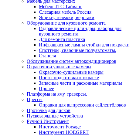
Мебель для мастерских
Мебель JTC Тайвань
Слесарная мебель Россия
Ящики, тележки, верстаки
Оборудование для кузовного ремонта
Гидравлические цилиндры, наборы для
кузовного ремонта.
Для ремонта пластика
Инфракрасные лампы стойки для покраски
Споттеры, сварочные полуавтоматы.
Стапеля
Обслуживание систем автокондиционеров
Окрасочно-сушильные камеры
Окрасочно-сушильные камеры
Посты подготовки к окраске
Запасные части и расходные материалы
Прочее
Платформа на яму, траверсы.
Прессы
Оправки для выпрессовки сайлентблоков
Проточка для дисков
Пускозарядные устройства
Ручной Инструмент
Инструмент Forsage
Инструмент HOEGERT