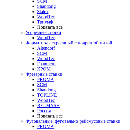
SCM
Shandong
Stalex
WoodTec
Триумф
Показать все
Усорезные станки
WoodTec
Форматно-раскроечный с подрезной пилой
Altendorf
SCM
WoodTec
Гравитон
КРОМ
Фрезерные станки
PROMA
SCM
Shandong
TOPLINE
WoodTec
BELMASH
Россия
Показать все
Фуговальные, фуговально-рейсмусовые станки
PROMA