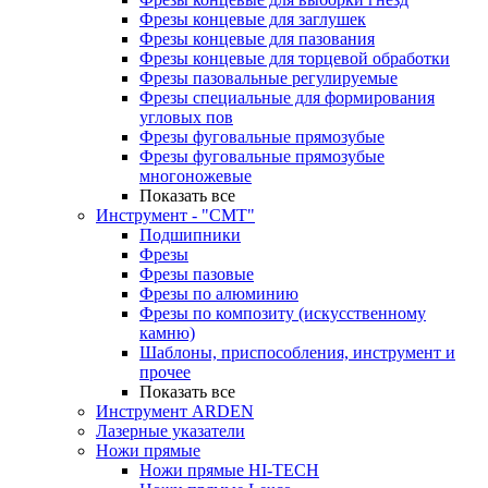
Фрезы концевые для заглушек
Фрезы концевые для пазования
Фрезы концевые для торцевой обработки
Фрезы пазовальные регулируемые
Фрезы специальные для формирования
угловых пов
Фрезы фуговальные прямозубые
Фрезы фуговальные прямозубые
многоножевые
Показать все
Инструмент - "СМТ"
Подшипники
Фрезы
Фрезы пазовые
Фрезы по алюминию
Фрезы по композиту (искусственному
камню)
Шаблоны, приспособления, инструмент и
прочее
Показать все
Инструмент ARDEN
Лазерные указатели
Ножи прямые
Ножи прямые HI-TECH