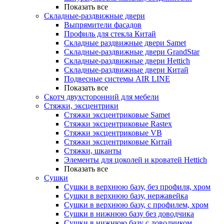
Показать все
Складные-раздвижные двери
Выпрямители фасадов
Профиль для стекла Китай
Складные раздвижные двери Samet
Складные-раздвижные двери GrandStar
Складные-раздвижные двери Hettich
Складные-раздвижные двери Китай
Подвесные системы AIR LINE
Показать все
Скотч двухсторонний для мебели
Стяжки, эксцентрики
Cтяжки эксцентриковые Samet
Стяжки эксцентриковые Rastex
Стяжки эксцентриковые VB
Стяжки эксцентриковые Китай
Стяжки, шканты
Элементы для цоколей и кроватей Hettich
Показать все
Сушки
Сушки в верхнюю базу, без профиля, хром
Сушки в верхнюю базу, нержавейка
Сушки в верхнюю базу, с профилем, хром
Сушки в нижнюю базу без доводчика
Сушки в нижнюю базу с доводчиком