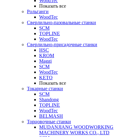
WoodTec
Показать все
Рольганги
WoodTec
Сверлильно-пазовальные станки
SCM
TOPLINE
WoodTec
Сверлильно-присадочные станки
HSC
KROM
Maggi
SCM
WoodTec
KETO
Показать все
Токарные станки
SCM
Shandong
TOPLINE
WoodTec
BELMASH
Торцовочные станки
MUDANJIANG WOODWORKING
MACHINERY WORKS CO., LTD