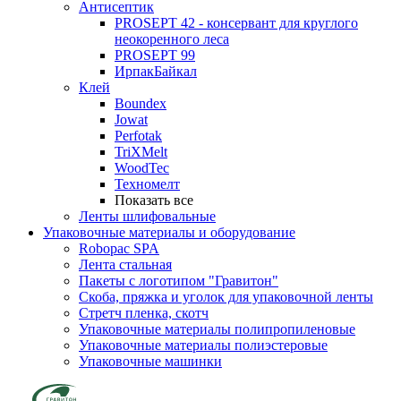
Антисептик
PROSEPT 42 - консервант для круглого
неокоренного леса
PROSEPT 99
ИрпакБайкал
Клей
Boundex
Jowat
Perfotak
TriXMelt
WoodTec
Техномелт
Показать все
Ленты шлифовальные
Упаковочные материалы и оборудование
Robopac SPA
Лента стальная
Пакеты с логотипом "Гравитон"
Скоба, пряжка и уголок для упаковочной ленты
Стретч пленка, скотч
Упаковочные материалы полипропиленовые
Упаковочные материалы полиэстеровые
Упаковочные машинки