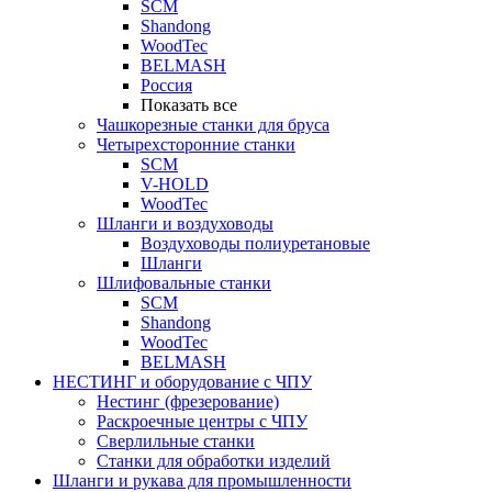
SCM
Shandong
WoodTec
BELMASH
Россия
Показать все
Чашкорезные станки для бруса
Четырехсторонние станки
SCM
V-HOLD
WoodTec
Шланги и воздуховоды
Воздуховоды полиуретановые
Шланги
Шлифовальные станки
SCM
Shandong
WoodTec
BELMASH
НЕСТИНГ и оборудование с ЧПУ
Нестинг (фрезерование)
Раскроечные центры с ЧПУ
Сверлильные станки
Станки для обработки изделий
Шланги и рукава для промышленности