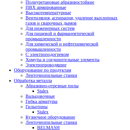
Полиуретановые абразивостойкие
ПВХ армированные
Высокотемпературные
Вентиляция, аспирация, удаление выхлопных
газов и сварочных дымов
Для инженерных систем
Для пищевой и фармацевтической
промышленности
Для химической и нефтехимической
промышленности
С электроподогревом
Хомуты и соединительные элементы
Электропроводящие
Оборудование по продуктам
Ленточнопильные станки
Обработка металла
Абразивно-отрезные пилы
Stalex
Вальцовочные
Гибка арматуры
Гильотины
Stalex
Кузнечное оборудование
Ленточнопильные станки
BELMASH