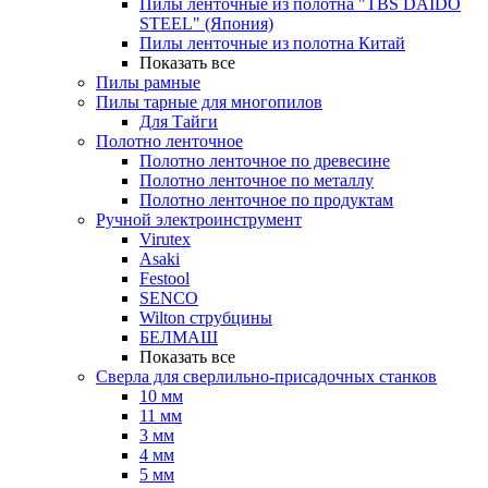
Пилы ленточные из полотна "TBS DAIDO
STEEL" (Япония)
Пилы ленточные из полотна Китай
Показать все
Пилы рамные
Пилы тарные для многопилов
Для Тайги
Полотно ленточное
Полотно ленточное по древесине
Полотно ленточное по металлу
Полотно ленточное по продуктам
Ручной электроинструмент
Virutex
Asaki
Festool
SENCO
Wilton струбцины
БЕЛМАШ
Показать все
Сверла для сверлильно-присадочных станков
10 мм
11 мм
3 мм
4 мм
5 мм