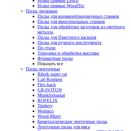
Ножи прямые Leuco
Ножи прямые WoodTec
Пилы дисковые
Пилы для кромкооблицовочных станков
Пилы для многопильных станков
Пилы для обработки заготовок из цветного
металла
Пилы для Пакетного раскроя
Пилы для ручного инструмента
По стали
Торцовка и обработка массива
Форматные пилы
Показать все
Пилы ленточные
Bilork super cut
Carl Rontgen
Flex-back
GRAVITON
Munkforssagar
ROFELIX
Timbery
Womaco
Wood-Mizer
Биметаллические ленточные пилы
Ленточные пилы для мяса