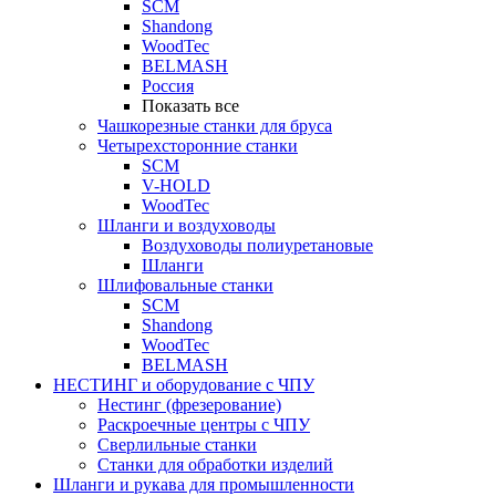
SCM
Shandong
WoodTec
BELMASH
Россия
Показать все
Чашкорезные станки для бруса
Четырехсторонние станки
SCM
V-HOLD
WoodTec
Шланги и воздуховоды
Воздуховоды полиуретановые
Шланги
Шлифовальные станки
SCM
Shandong
WoodTec
BELMASH
НЕСТИНГ и оборудование с ЧПУ
Нестинг (фрезерование)
Раскроечные центры с ЧПУ
Сверлильные станки
Станки для обработки изделий
Шланги и рукава для промышленности