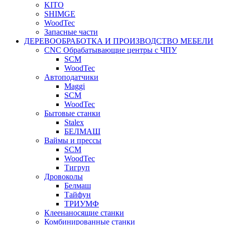
KITO
SHIMGE
WoodTec
Запасные части
ДЕРЕВООБРАБОТКА И ПРОИЗВОДСТВО МЕБЕЛИ
CNC Обрабатывающие центры с ЧПУ
SCM
WoodTec
Автоподатчики
Maggi
SCM
WoodTec
Бытовые станки
Stalex
БЕЛМАШ
Ваймы и прессы
SCM
WoodTec
Тигруп
Дровоколы
Белмаш
Тайфун
ТРИУМФ
Клеенаносящие станки
Комбинированные станки