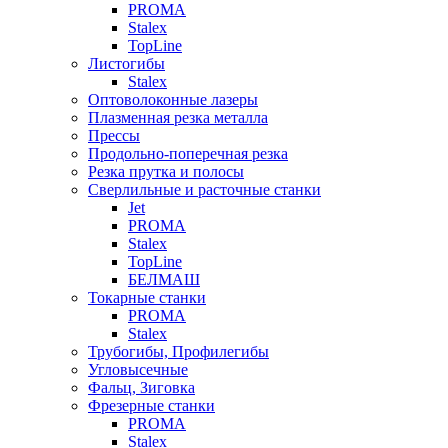
PROMA
Stalex
TopLine
Листогибы
Stalex
Оптоволоконные лазеры
Плазменная резка металла
Прессы
Продольно-поперечная резка
Резка прутка и полосы
Сверлильные и расточные станки
Jet
PROMA
Stalex
TopLine
БЕЛМАШ
Токарные станки
PROMA
Stalex
Трубогибы, Профилегибы
Угловысечные
Фальц, Зиговка
Фрезерные станки
PROMA
Stalex