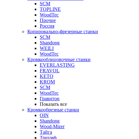
SCM
TOPLINE
WoodTec
Прочие
Россия
Копировально-фрезерные станки
SCM
Shandong
WEILI
WoodTec
Кромкооблицовочные станки
EVERLASTING
FRAVOL
KETO
KROM
SCM
WoodTec
Гравитон
Показать все
Кромкообрезные станки
OIN
Shandong
Wood-Mizer
Тайга
Триумф