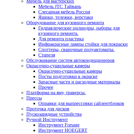
Мебель для мастерских
Мебель JTC Тайвань
Слесарная мебель Россия
Ящики, тележки, верстаки
Оборудование для кузовного ремонта
Гидравлические цилиндры, наборы для
кузовного ремонта.
Для ремонта пластика
Инфракрасные лампы стойки для покраски
Споттеры, сварочные полуавтоматы.
Стапеля
Обслуживание систем автокондиционеров
Окрасочно-сушильные камеры
Окрасочно-сушильные камеры
Посты подготовки к окраске
Запасные части и расходные материалы
Прочее
Платформа на яму, траверсы.
Прессы
Оправки для выпрессовки сайлентблоков
Проточка для дисков
Пускозарядные устройства
Ручной Инструмент
Инструмент Forsage
Инструмент HOEGERT