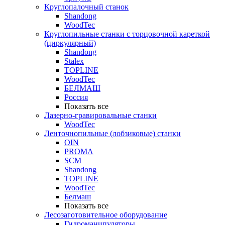
Круглопалочный станок
Shandong
WoodTec
Круглопильные станки с торцовочной кареткой
(циркулярный)
Shandong
Stalex
TOPLINE
WoodTec
БЕЛМАШ
Россия
Показать все
Лазерно-гравировальные станки
WoodTec
Ленточнопильные (лобзиковые) станки
OIN
PROMA
SCM
Shandong
TOPLINE
WoodTec
Белмаш
Показать все
Лесозаготовительное оборудование
Гидроманипуляторы