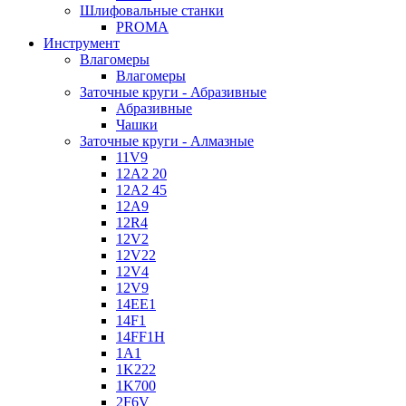
Шлифовальные станки
PROMA
Инструмент
Влагомеры
Влагомеры
Заточные круги - Абразивные
Абразивные
Чашки
Заточные круги - Алмазные
11V9
12A2 20
12A2 45
12A9
12R4
12V2
12V22
12V4
12V9
14EE1
14F1
14FF1H
1A1
1K222
1K700
2F6V