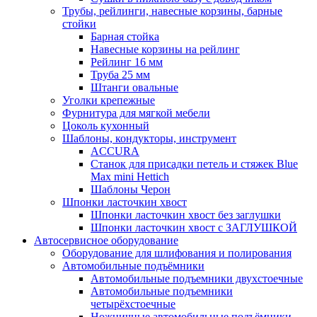
Трубы, рейлинги, навесные корзины, барные
стойки
Барная стойка
Навесные корзины на рейлинг
Рейлинг 16 мм
Труба 25 мм
Штанги овальные
Уголки крепежные
Фурнитура для мягкой мебели
Цоколь кухонный
Шаблоны, кондукторы, инструмент
ACCURA
Станок для присадки петель и стяжек Blue
Max mini Hettich
Шаблоны Черон
Шпонки ласточкин хвост
Шпонки ласточкин хвост без заглушки
Шпонки ласточкин хвост с ЗАГЛУШКОЙ
Автосервисное оборудование
Оборудование для шлифования и полирования
Автомобильные подъёмники
Автомобильные подъемники двухстоечные
Автомобильные подъемники
четырёхстоечные
Ножничные автомобильные подъёмники