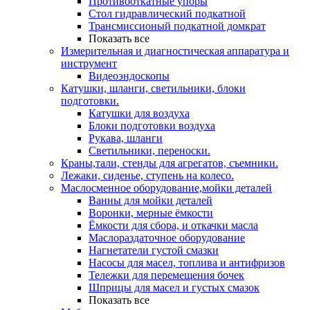
Противооткатные упоры
Стол гидравлический подкатной
Трансмиссионый подкатной домкрат
Показать все
Измерительная и диагностическая аппаратура и
инструмент
Видеоэндоскопы
Катушки, шланги, светильники, блоки
подготовки.
Катушки для воздуха
Блоки подготовки воздуха
Рукава, шланги
Светильники, переноски.
Краны,тали, стенды для агрегатов, съемники.
Лежаки, сиденье, ступень на колесо.
Маслосменное оборудование,мойки деталей
Ванны для мойки деталей
Воронки, мерные ёмкости
Ёмкости для сбора, и откачки масла
Маслораздаточное оборудование
Нагнетатели густой смазки
Насосы для масел, топлива и антифризов
Тележки для перемещения бочек
Шприцы для масел и густых смазок
Показать все