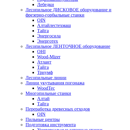
Лебедки
Лесопильное ДИСКОВОЕ оборудование и
фрезерно-горбыльные станки
OIN
Алтайлестехмаш
Тайга
Энергосила
Энерготех
Лесопильное ЛЕНТОЧНОЕ оборудование
OHI
Wood-Mizer
Атлант
Тайга
Триумф
Лесопильные линии
Линии укутывания погонажа
WoodTec
Многопильные станки
Алтай
Тайга
Переработка древесных отходов
OIN
Пильные центры
Подготовка инструмента
Универсальные заточные станки