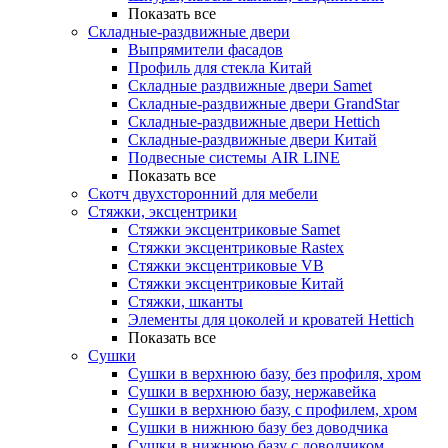
Показать все
Складные-раздвижные двери
Выпрямители фасадов
Профиль для стекла Китай
Складные раздвижные двери Samet
Складные-раздвижные двери GrandStar
Складные-раздвижные двери Hettich
Складные-раздвижные двери Китай
Подвесные системы AIR LINE
Показать все
Скотч двухсторонний для мебели
Стяжки, эксцентрики
Cтяжки эксцентриковые Samet
Стяжки эксцентриковые Rastex
Стяжки эксцентриковые VB
Стяжки эксцентриковые Китай
Стяжки, шканты
Элементы для цоколей и кроватей Hettich
Показать все
Сушки
Сушки в верхнюю базу, без профиля, хром
Сушки в верхнюю базу, нержавейка
Сушки в верхнюю базу, с профилем, хром
Сушки в нижнюю базу без доводчика
Сушки в нижнюю базу с доводчиком