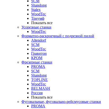
SCM
Shandong
Stalex
WoodTec
Триумф
Показать все
Усорезные станки
WoodTec
Форматно-раскроечный с подрезной пилой
Altendorf
SCM
WoodTec
Гравитон
КРОМ
Фрезерные станки
PROMA
SCM
Shandong
TOPLINE
WoodTec
BELMASH
Россия
Показать все
Фуговальные, фуговально-рейсмусовые станки
PROMA