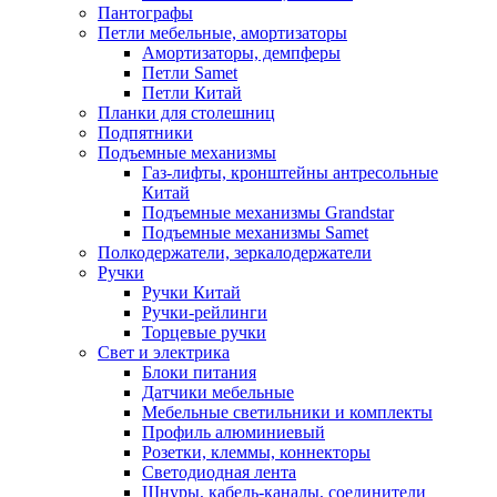
Пантографы
Петли мебельные, амортизаторы
Амортизаторы, демпферы
Петли Samet
Петли Китай
Планки для столешниц
Подпятники
Подъемные механизмы
Газ-лифты, кронштейны антресольные
Китай
Подъемные механизмы Grandstar
Подъемные механизмы Samet
Полкодержатели, зеркалодержатели
Ручки
Ручки Китай
Ручки-рейлинги
Торцевые ручки
Свет и электрика
Блоки питания
Датчики мебельные
Мебельные светильники и комплекты
Профиль алюминиевый
Розетки, клеммы, коннекторы
Светодиодная лента
Шнуры, кабель-каналы, соединители