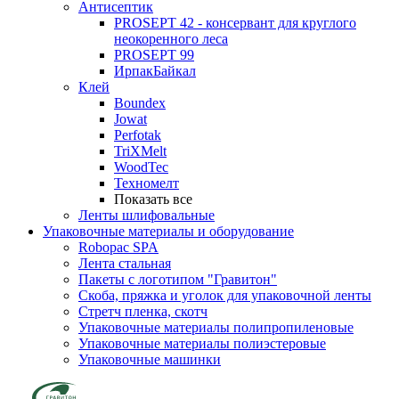
Антисептик
PROSEPT 42 - консервант для круглого
неокоренного леса
PROSEPT 99
ИрпакБайкал
Клей
Boundex
Jowat
Perfotak
TriXMelt
WoodTec
Техномелт
Показать все
Ленты шлифовальные
Упаковочные материалы и оборудование
Robopac SPA
Лента стальная
Пакеты с логотипом "Гравитон"
Скоба, пряжка и уголок для упаковочной ленты
Стретч пленка, скотч
Упаковочные материалы полипропиленовые
Упаковочные материалы полиэстеровые
Упаковочные машинки