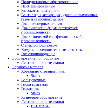
Полиуретановые абразивостойкие
ПВХ армированные
Высокотемпературные
Вентиляция, аспирация, удаление выхлопных
газов и сварочных дымов
Для инженерных систем
Для пищевой и фармацевтической
промышленности
Для химической и нефтехимической
промышленности
С электроподогревом
Хомуты и соединительные элементы
Электропроводящие
Оборудование по продуктам
Ленточнопильные станки
Обработка металла
Абразивно-отрезные пилы
Stalex
Вальцовочные
Гибка арматуры
Гильотины
Stalex
Кузнечное оборудование
Ленточнопильные станки
BELMASH