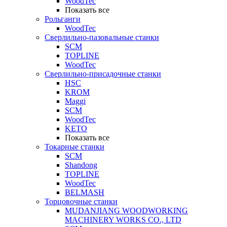
WoodTec
Показать все
Рольганги
WoodTec
Сверлильно-пазовальные станки
SCM
TOPLINE
WoodTec
Сверлильно-присадочные станки
HSC
KROM
Maggi
SCM
WoodTec
KETO
Показать все
Токарные станки
SCM
Shandong
TOPLINE
WoodTec
BELMASH
Торцовочные станки
MUDANJIANG WOODWORKING
MACHINERY WORKS CO., LTD