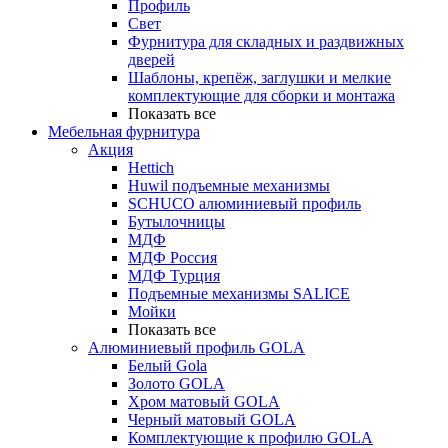
Профиль
Свет
Фурнитура для складных и раздвижных
дверей
Шаблоны, крепёж, заглушки и мелкие
комплектующие для сборки и монтажа
Показать все
Мебельная фурнитура
Акция
Hettich
Huwil подъемные механизмы
SCHUCO алюминиевый профиль
Бутылочницы
МДФ
МДФ Россия
МДФ Турция
Подъемные механизмы SALICE
Мойки
Показать все
Алюминиевый профиль GOLA
Белый Gola
Золото GOLA
Хром матовый GOLA
Черный матовый GOLA
Комплектующие к профилю GOLA