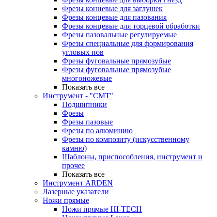
Фрезы концевые для заглушек
Фрезы концевые для пазования
Фрезы концевые для торцевой обработки
Фрезы пазовальные регулируемые
Фрезы специальные для формирования
угловых пов
Фрезы фуговальные прямозубые
Фрезы фуговальные прямозубые
многоножевые
Показать все
Инструмент - "СМТ"
Подшипники
Фрезы
Фрезы пазовые
Фрезы по алюминию
Фрезы по композиту (искусственному
камню)
Шаблоны, приспособления, инструмент и
прочее
Показать все
Инструмент ARDEN
Лазерные указатели
Ножи прямые
Ножи прямые HI-TECH