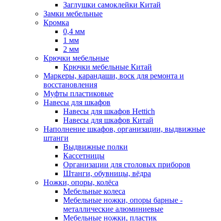
Заглушки самоклейки Китай
Замки мебельные
Кромка
0,4 мм
1 мм
2 мм
Крючки мебельные
Крючки мебельные Китай
Маркеры, карандаши, воск для ремонта и
восстановления
Муфты пластиковые
Навесы для шкафов
Навесы для шкафов Hettich
Навесы для шкафов Китай
Наполнение шкафов, организации, выдвижные
штанги
Выдвижные полки
Кассетницы
Организации для столовых приборов
Штанги, обувницы, вёдра
Ножки, опоры, колёса
Мебельные колеса
Мебельные ножки, опоры барные -
металлические алюминиевые
Мебельные ножки, пластик