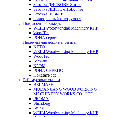
Заточка ДИСКОВЫХ пил
Заточка ЛЕНТОЧНЫХ пил
Заточка НОЖЕЙ
Пилоправный инструмент
Покрасочные камеры
WEILI Woodworking Machinery КНР
WoodTec
РОНА сервис
Пылеулавливающие агрегаты
KETO
WEILI Woodworking Machinery КНР
WoodTec
Белмаш
КРОМ
РОНА СЕРВИС
Показать все
Рейсмусовые станки
BELMASH
MUDANJIANG WOODWORKING
MACHINERY WORKS CO., LTD
PROMA
Shandong
Stalex
WEILI Woodworking Machinery КНР