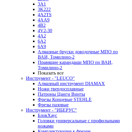
3A1
3K222
4A2TS
4AA9
4B2
4V2-30
4А2
6A2
6A9
Алмазные бруски доводочные МПО по
ВАИ, Томилино-2
Правящие карандаши МПО по ВАИ,
Томилино-2
Показать все
Инструмент - "LEUCO"
Алмазный инструмент DIAMAX
Ножи твердосплавные
Патроны Цанги Винты
Фрезы Концевые STEHLE
Фрезы пазовые
Инструмент - "ИБЕРУС"
БлокХаус
Головки универсальные с профильными
ножами
Комплектующие к фрезам