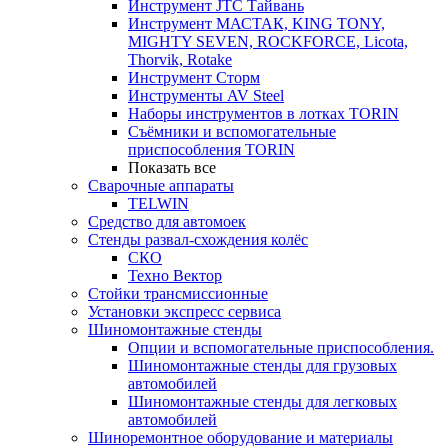
Инструмент JTC Тайвань
Инструмент МАСТАК, KING TONY,
MIGHTY SEVEN, ROCKFORCE, Licota,
Thorvik, Rotake
Инструмент Сторм
Инструменты AV Steel
Наборы инструментов в лотках TORIN
Съёмники и вспомогательные
приспособления TORIN
Показать все
Сварочные аппараты
TELWIN
Средство для автомоек
Стенды развал-схождения колёс
СКО
Техно Вектор
Стойки трансмиссионные
Установки экспресс сервиса
Шиномонтажные стенды
Опции и вспомогательные приспособления.
Шиномонтажные стенды для грузовых
автомобилей
Шиномонтажные стенды для легковых
автомобилей
Шиноремонтное оборудование и материалы