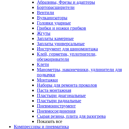
Абразивы, Фрезы и адаптеры
Борторасширители
Вентили
Вулканизаторы
Головки ударные
Грибки и ножки грибков
Жгуты
Заплаты камерные
Заплаты универсальные
Инструмент для шиномонтажа
Клей, герметик, уплотнители,
обезжириватели
Клети
Манометры, наконечники, удлинители для
подкачки
Монтажки
Наборы для ремонта проколов
Паста монтажная
Пластыри диагональные
Пластыри радиальные
Пневмоинструмент
Пневмосоединения
Сырая резина, плита для разогрева
Показать все
Компрессоры и пневматика