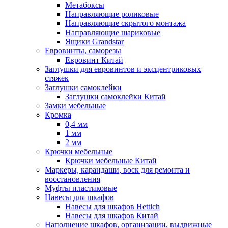
Метабоксы
Направляющие роликовые
Направляющие скрытого монтажа
Направляющие шариковые
Ящики Grandstar
Евровинты, саморезы
Евровинт Китай
Заглушки для евровинтов и эксцентриковых
стяжек
Заглушки самоклейки
Заглушки самоклейки Китай
Замки мебельные
Кромка
0,4 мм
1 мм
2 мм
Крючки мебельные
Крючки мебельные Китай
Маркеры, карандаши, воск для ремонта и
восстановления
Муфты пластиковые
Навесы для шкафов
Навесы для шкафов Hettich
Навесы для шкафов Китай
Наполнение шкафов, организации, выдвижные