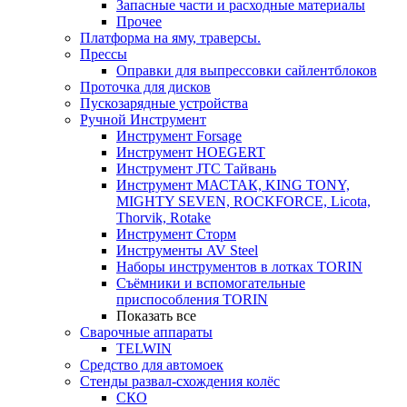
Запасные части и расходные материалы
Прочее
Платформа на яму, траверсы.
Прессы
Оправки для выпрессовки сайлентблоков
Проточка для дисков
Пускозарядные устройства
Ручной Инструмент
Инструмент Forsage
Инструмент HOEGERT
Инструмент JTC Тайвань
Инструмент МАСТАК, KING TONY,
MIGHTY SEVEN, ROCKFORCE, Licota,
Thorvik, Rotake
Инструмент Сторм
Инструменты AV Steel
Наборы инструментов в лотках TORIN
Съёмники и вспомогательные
приспособления TORIN
Показать все
Сварочные аппараты
TELWIN
Средство для автомоек
Стенды развал-схождения колёс
СКО