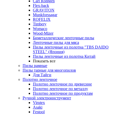
Carl Rontgen
Flex-back
GRAVITON
Munkforssagar
ROFELIX
Timbery
Womaco
Wood-Mizer
Биметаллические ленточные пилы
Ленточные пилы для мяса
Пилы ленточные из полотна "TBS DAIDO
STEEL" (Япония)
Пилы ленточные из полотна Китай
Показать все
Пилы рамные
Пилы тарные для многопилов
Для Тайги
Полотно ленточное
Полотно ленточное по древесине
Полотно ленточное по металлу
Полотно ленточное по продуктам
Ручной электроинструмент
Virutex
Asaki
Festool