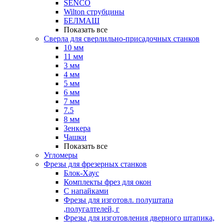
SENCO
Wilton струбцины
БЕЛМАШ
Показать все
Сверла для сверлильно-присадочных станков
10 мм
11 мм
3 мм
4 мм
5 мм
6 мм
7 мм
7.5
8 мм
Зенкера
Чашки
Показать все
Угломеры
Фрезы для фрезерных станков
Блок-Хаус
Комплекты фрез для окон
С напайками
Фрезы для изготовл. полуштапа
,полугалтелей, г
Фрезы для изготовления дверного штапика,