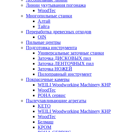
Линии укутывания погонажа
WoodTec
Многопильные станки
Алтай
Тайга
Переработка древесных отходов
OIN
Пильные центры
Подготовка инструмента
Универсальные заточные станки
Заточка ДИСКОВЫХ пил
Заточка ЛЕНТОЧНЫХ пил
Заточка НОЖЕЙ
Пилоправный инструмент
Покрасочные камеры
WEILI Woodworking Machinery КНР
WoodTec
РОНА сервис
Пылеулавливающие агрегаты
KETO
WEILI Woodworking Machinery КНР
WoodTec
Белмаш
КРОМ