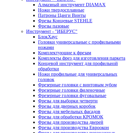
Алмазный инструмент DIAMAX
Ножи твердосплавные
Патроны Цанги Винты
Фрезы Концевые STEHLE
Фрезы пазовые
Инструмент - "ИБЕРУС"
БлокХаус
Головки универсальные с профильными
ножами
Комплектующие к фрезам
Комплекты фрез для изготовления паркета
Концевой инструмент для профильной
обработки
Ножи профильные для универсальных
головок
Фрезерные головки с винтовым зубом
Фрезерные головки филеночные
Фрезерные головки фуговальные
Фрезы для выборки четверти
Фрезы для дверных коробок
Фрезы для мебельных фасадов
Фрезы для обработки КРОМОК
Фрезы для производства дверей
Фрезы для производства Евроокон
Фрезы для производства погонажных