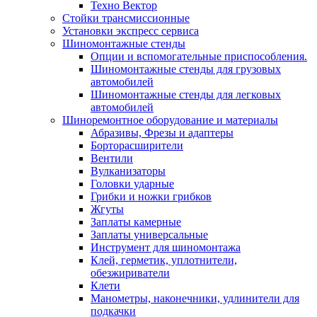
Техно Вектор
Стойки трансмиссионные
Установки экспресс сервиса
Шиномонтажные стенды
Опции и вспомогательные приспособления.
Шиномонтажные стенды для грузовых
автомобилей
Шиномонтажные стенды для легковых
автомобилей
Шиноремонтное оборудование и материалы
Абразивы, Фрезы и адаптеры
Борторасширители
Вентили
Вулканизаторы
Головки ударные
Грибки и ножки грибков
Жгуты
Заплаты камерные
Заплаты универсальные
Инструмент для шиномонтажа
Клей, герметик, уплотнители,
обезжириватели
Клети
Манометры, наконечники, удлинители для
подкачки