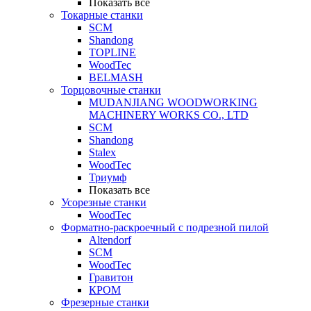
Показать все
Токарные станки
SCM
Shandong
TOPLINE
WoodTec
BELMASH
Торцовочные станки
MUDANJIANG WOODWORKING
MACHINERY WORKS CO., LTD
SCM
Shandong
Stalex
WoodTec
Триумф
Показать все
Усорезные станки
WoodTec
Форматно-раскроечный с подрезной пилой
Altendorf
SCM
WoodTec
Гравитон
КРОМ
Фрезерные станки