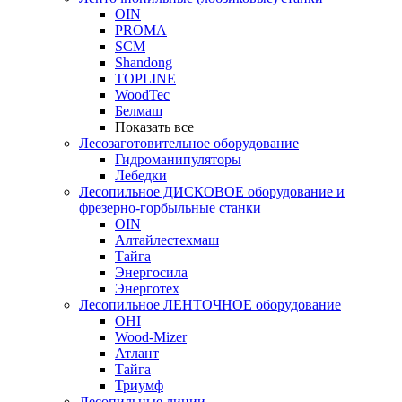
OIN
PROMA
SCM
Shandong
TOPLINE
WoodTec
Белмаш
Показать все
Лесозаготовительное оборудование
Гидроманипуляторы
Лебедки
Лесопильное ДИСКОВОЕ оборудование и
фрезерно-горбыльные станки
OIN
Алтайлестехмаш
Тайга
Энергосила
Энерготех
Лесопильное ЛЕНТОЧНОЕ оборудование
OHI
Wood-Mizer
Атлант
Тайга
Триумф
Лесопильные линии