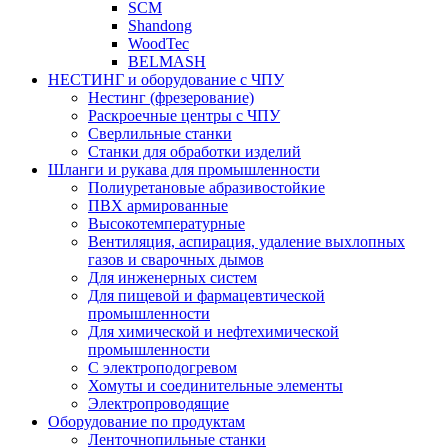
SCM
Shandong
WoodTec
BELMASH
НЕСТИНГ и оборудование с ЧПУ
Нестинг (фрезерование)
Раскроечные центры с ЧПУ
Сверлильные станки
Станки для обработки изделий
Шланги и рукава для промышленности
Полиуретановые абразивостойкие
ПВХ армированные
Высокотемпературные
Вентиляция, аспирация, удаление выхлопных
газов и сварочных дымов
Для инженерных систем
Для пищевой и фармацевтической
промышленности
Для химической и нефтехимической
промышленности
С электроподогревом
Хомуты и соединительные элементы
Электропроводящие
Оборудование по продуктам
Ленточнопильные станки