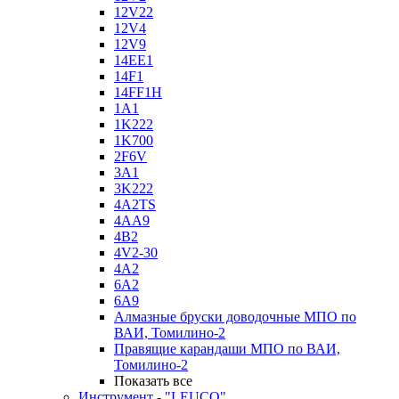
12V22
12V4
12V9
14EE1
14F1
14FF1H
1A1
1K222
1K700
2F6V
3A1
3K222
4A2TS
4AA9
4B2
4V2-30
4А2
6A2
6A9
Алмазные бруски доводочные МПО по
ВАИ, Томилино-2
Правящие карандаши МПО по ВАИ,
Томилино-2
Показать все
Инструмент - "LEUCO"