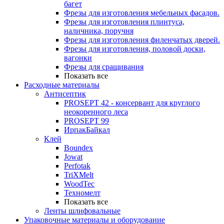
багет
Фрезы для изготовления мебельных фасадов.
Фрезы для изготовления плинтуса,
наличника, поручня
Фрезы для изготовления филенчатых дверей.
Фрезы для изготовления, половой доски,
вагонки
Фрезы для сращивания
Показать все
Расходные материалы
Антисептик
PROSEPT 42 - консервант для круглого
неокоренного леса
PROSEPT 99
ИрпакБайкал
Клей
Boundex
Jowat
Perfotak
TriXMelt
WoodTec
Техномелт
Показать все
Ленты шлифовальные
Упаковочные материалы и оборудование