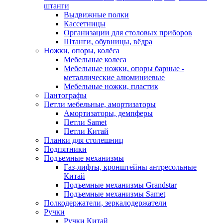
штанги
Выдвижные полки
Кассетницы
Организации для столовых приборов
Штанги, обувницы, вёдра
Ножки, опоры, колёса
Мебельные колеса
Мебельные ножки, опоры барные -
металлические алюминиевые
Мебельные ножки, пластик
Пантографы
Петли мебельные, амортизаторы
Амортизаторы, демпферы
Петли Samet
Петли Китай
Планки для столешниц
Подпятники
Подъемные механизмы
Газ-лифты, кронштейны антресольные
Китай
Подъемные механизмы Grandstar
Подъемные механизмы Samet
Полкодержатели, зеркалодержатели
Ручки
Ручки Китай