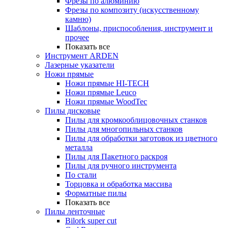
Фрезы по алюминию
Фрезы по композиту (искусственному
камню)
Шаблоны, приспособления, инструмент и
прочее
Показать все
Инструмент ARDEN
Лазерные указатели
Ножи прямые
Ножи прямые HI-TECH
Ножи прямые Leuco
Ножи прямые WoodTec
Пилы дисковые
Пилы для кромкооблицовочных станков
Пилы для многопильных станков
Пилы для обработки заготовок из цветного
металла
Пилы для Пакетного раскроя
Пилы для ручного инструмента
По стали
Торцовка и обработка массива
Форматные пилы
Показать все
Пилы ленточные
Bilork super cut