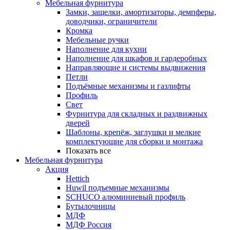
Мебельная фурнитура
Замки, защелки, амортизаторы, демпферы,
доводчики, ограничители
Кромка
Мебельные ручки
Наполнение для кухни
Наполнение для шкафов и гардеробных
Направляющие и системы выдвижения
Петли
Подъёмные механизмы и газлифты
Профиль
Свет
Фурнитура для складных и раздвижных
дверей
Шаблоны, крепёж, заглушки и мелкие
комплектующие для сборки и монтажа
Показать все
Мебельная фурнитура
Акция
Hettich
Huwil подъемные механизмы
SCHUCO алюминиевый профиль
Бутылочницы
МДФ
МДФ Россия