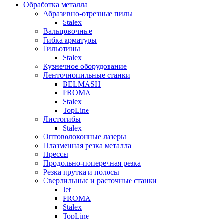
Обработка металла
Абразивно-отрезные пилы
Stalex
Вальцовочные
Гибка арматуры
Гильотины
Stalex
Кузнечное оборудование
Ленточнопильные станки
BELMASH
PROMA
Stalex
TopLine
Листогибы
Stalex
Оптоволоконные лазеры
Плазменная резка металла
Прессы
Продольно-поперечная резка
Резка прутка и полосы
Сверлильные и расточные станки
Jet
PROMA
Stalex
TopLine