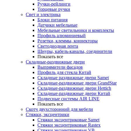
Ручки-рейлинги
Торцевые ручки
Свет и электрика
Блоки питания
Датчики мебельные
Мебельные светильники и комплекты
Профиль алюминиевый
Розетки, клеммы, коннекторы
Светодиодная лента
Шнуры, кабель-каналы, соединители
Показать все
Складные-раздвижные двери
Выпрямители фасадов
Профиль для стекла Китай
Складные раздвижные двери Samet
Складные-раздвижные двери GrandStar
Складные-раздвижные двери Hettich
Складные-раздвижные двери Китай
Подвесные системы AIR LINE
Показать все
Скотч двухсторонний для мебели
Стяжки, эксцентрики
Cтяжки эксцентриковые Samet
Стяжки эксцентриковые Rastex
Стяжки эксцентриковые VB