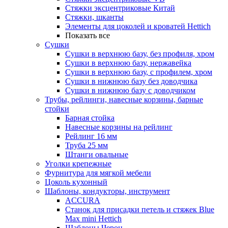
Стяжки эксцентриковые Китай
Стяжки, шканты
Элементы для цоколей и кроватей Hettich
Показать все
Сушки
Сушки в верхнюю базу, без профиля, хром
Сушки в верхнюю базу, нержавейка
Сушки в верхнюю базу, с профилем, хром
Сушки в нижнюю базу без доводчика
Сушки в нижнюю базу с доводчиком
Трубы, рейлинги, навесные корзины, барные
стойки
Барная стойка
Навесные корзины на рейлинг
Рейлинг 16 мм
Труба 25 мм
Штанги овальные
Уголки крепежные
Фурнитура для мягкой мебели
Цоколь кухонный
Шаблоны, кондукторы, инструмент
ACCURA
Станок для присадки петель и стяжек Blue
Max mini Hettich
Шаблоны Черон