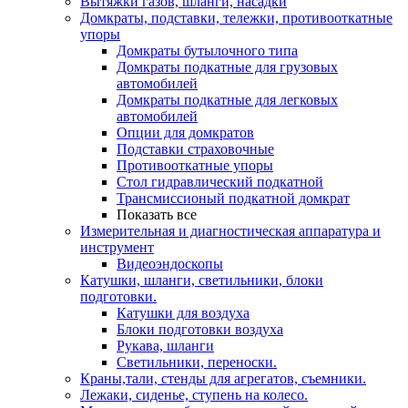
Вытяжки газов, шланги, насадки
Домкраты, подставки, тележки, противооткатные
упоры
Домкраты бутылочного типа
Домкраты подкатные для грузовых
автомобилей
Домкраты подкатные для легковых
автомобилей
Опции для домкратов
Подставки страховочные
Противооткатные упоры
Стол гидравлический подкатной
Трансмиссионый подкатной домкрат
Показать все
Измерительная и диагностическая аппаратура и
инструмент
Видеоэндоскопы
Катушки, шланги, светильники, блоки
подготовки.
Катушки для воздуха
Блоки подготовки воздуха
Рукава, шланги
Светильники, переноски.
Краны,тали, стенды для агрегатов, съемники.
Лежаки, сиденье, ступень на колесо.