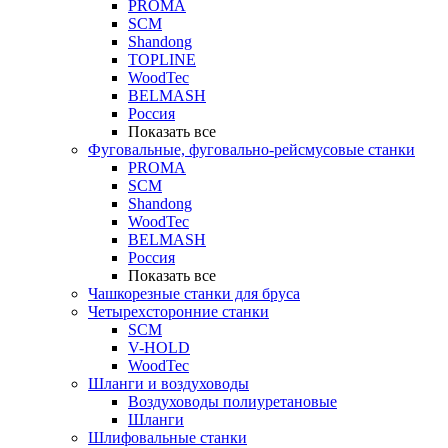
PROMA
SCM
Shandong
TOPLINE
WoodTec
BELMASH
Россия
Показать все
Фуговальные, фуговально-рейсмусовые станки
PROMA
SCM
Shandong
WoodTec
BELMASH
Россия
Показать все
Чашкорезные станки для бруса
Четырехсторонние станки
SCM
V-HOLD
WoodTec
Шланги и воздуховоды
Воздуховоды полиуретановые
Шланги
Шлифовальные станки