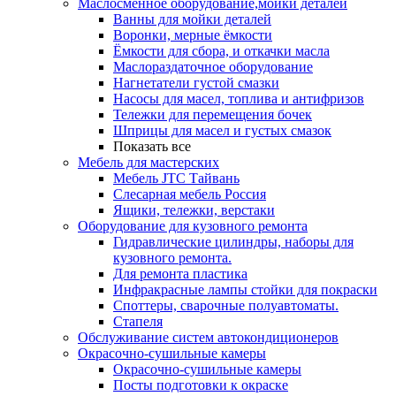
Маслосменное оборудование,мойки деталей
Ванны для мойки деталей
Воронки, мерные ёмкости
Ёмкости для сбора, и откачки масла
Маслораздаточное оборудование
Нагнетатели густой смазки
Насосы для масел, топлива и антифризов
Тележки для перемещения бочек
Шприцы для масел и густых смазок
Показать все
Мебель для мастерских
Мебель JTC Тайвань
Слесарная мебель Россия
Ящики, тележки, верстаки
Оборудование для кузовного ремонта
Гидравлические цилиндры, наборы для
кузовного ремонта.
Для ремонта пластика
Инфракрасные лампы стойки для покраски
Споттеры, сварочные полуавтоматы.
Стапеля
Обслуживание систем автокондиционеров
Окрасочно-сушильные камеры
Окрасочно-сушильные камеры
Посты подготовки к окраске