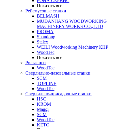
РОНА СЕРВИС
Показать все
Рейсмусовые станки
BELMASH
MUDANJIANG WOODWORKING
MACHINERY WORKS CO., LTD
PROMA
Shandong
Stalex
WEILI Woodworking Machinery КНР
WoodTec
Показать все
Рольганги
WoodTec
Сверлильно-пазовальные станки
SCM
TOPLINE
WoodTec
Сверлильно-присадочные станки
HSC
KROM
Maggi
SCM
WoodTec
KETO