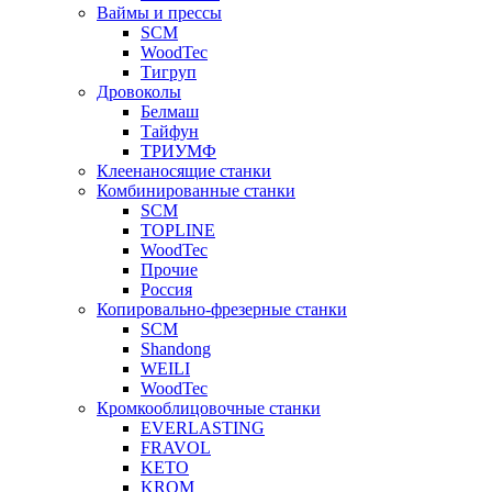
Ваймы и прессы
SCM
WoodTec
Тигруп
Дровоколы
Белмаш
Тайфун
ТРИУМФ
Клеенаносящие станки
Комбинированные станки
SCM
TOPLINE
WoodTec
Прочие
Россия
Копировально-фрезерные станки
SCM
Shandong
WEILI
WoodTec
Кромкооблицовочные станки
EVERLASTING
FRAVOL
KETO
KROM