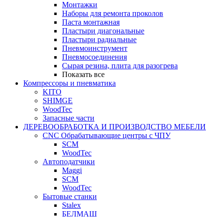
Монтажки
Наборы для ремонта проколов
Паста монтажная
Пластыри диагональные
Пластыри радиальные
Пневмоинструмент
Пневмосоединения
Сырая резина, плита для разогрева
Показать все
Компрессоры и пневматика
KITO
SHIMGE
WoodTec
Запасные части
ДЕРЕВООБРАБОТКА И ПРОИЗВОДСТВО МЕБЕЛИ
CNC Обрабатывающие центры с ЧПУ
SCM
WoodTec
Автоподатчики
Maggi
SCM
WoodTec
Бытовые станки
Stalex
БЕЛМАШ