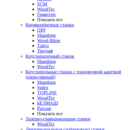
SCM
WoodTec
Гравитон
Показать все
Кромкообрезные станки
OIN
Shandong
Wood-Mizer
Тайга
Триумф
Круглопалочный станок
Shandong
WoodTec
Круглопильные станки с торцовочной кареткой
(циркулярный)
Shandong
Stalex
TOPLINE
WoodTec
БЕЛМАШ
Россия
Показать все
Лазерно-гравировальные станки
WoodTec
Ленточнопильные (лобзиковые) станки