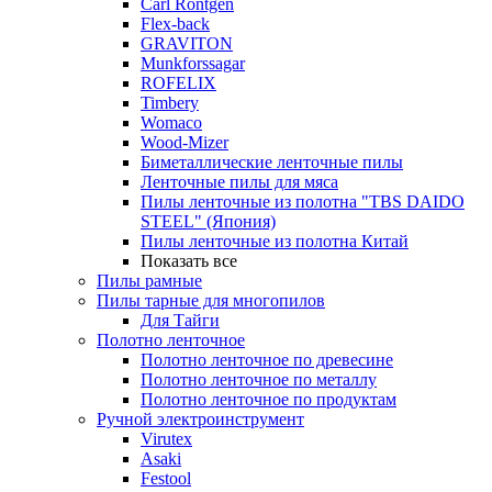
Carl Rontgen
Flex-back
GRAVITON
Munkforssagar
ROFELIX
Timbery
Womaco
Wood-Mizer
Биметаллические ленточные пилы
Ленточные пилы для мяса
Пилы ленточные из полотна "TBS DAIDO
STEEL" (Япония)
Пилы ленточные из полотна Китай
Показать все
Пилы рамные
Пилы тарные для многопилов
Для Тайги
Полотно ленточное
Полотно ленточное по древесине
Полотно ленточное по металлу
Полотно ленточное по продуктам
Ручной электроинструмент
Virutex
Asaki
Festool