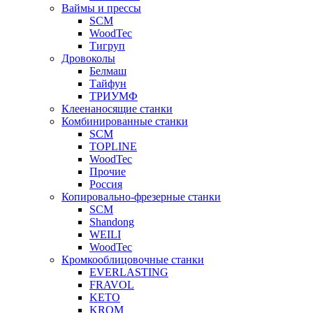
Ваймы и прессы
SCM
WoodTec
Тигруп
Дровоколы
Белмаш
Тайфун
ТРИУМФ
Клеенаносящие станки
Комбинированные станки
SCM
TOPLINE
WoodTec
Прочие
Россия
Копировально-фрезерные станки
SCM
Shandong
WEILI
WoodTec
Кромкооблицовочные станки
EVERLASTING
FRAVOL
KETO
KROM