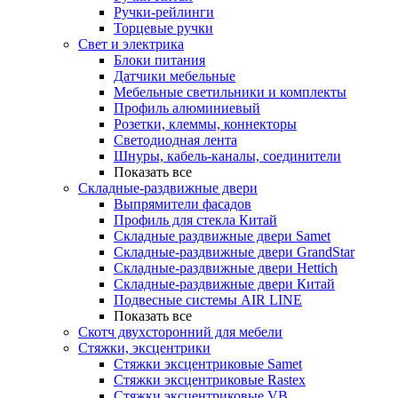
Ручки-рейлинги
Торцевые ручки
Свет и электрика
Блоки питания
Датчики мебельные
Мебельные светильники и комплекты
Профиль алюминиевый
Розетки, клеммы, коннекторы
Светодиодная лента
Шнуры, кабель-каналы, соединители
Показать все
Складные-раздвижные двери
Выпрямители фасадов
Профиль для стекла Китай
Складные раздвижные двери Samet
Складные-раздвижные двери GrandStar
Складные-раздвижные двери Hettich
Складные-раздвижные двери Китай
Подвесные системы AIR LINE
Показать все
Скотч двухсторонний для мебели
Стяжки, эксцентрики
Cтяжки эксцентриковые Samet
Стяжки эксцентриковые Rastex
Стяжки эксцентриковые VB