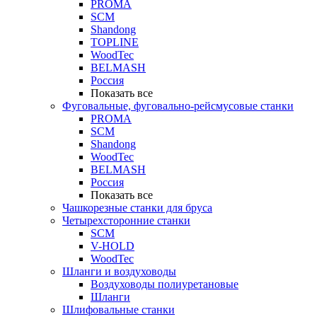
PROMA
SCM
Shandong
TOPLINE
WoodTec
BELMASH
Россия
Показать все
Фуговальные, фуговально-рейсмусовые станки
PROMA
SCM
Shandong
WoodTec
BELMASH
Россия
Показать все
Чашкорезные станки для бруса
Четырехсторонние станки
SCM
V-HOLD
WoodTec
Шланги и воздуховоды
Воздуховоды полиуретановые
Шланги
Шлифовальные станки