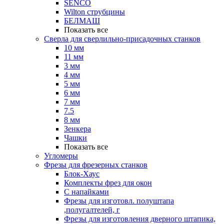
SENCO
Wilton струбцины
БЕЛМАШ
Показать все
Сверла для сверлильно-присадочных станков
10 мм
11 мм
3 мм
4 мм
5 мм
6 мм
7 мм
7.5
8 мм
Зенкера
Чашки
Показать все
Угломеры
Фрезы для фрезерных станков
Блок-Хаус
Комплекты фрез для окон
С напайками
Фрезы для изготовл. полуштапа
,полугалтелей, г
Фрезы для изготовления дверного штапика,