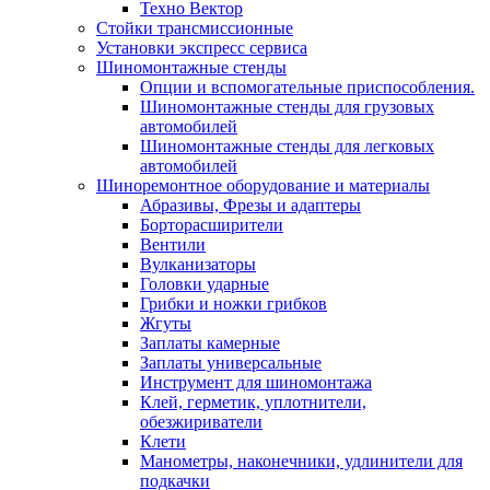
Техно Вектор
Стойки трансмиссионные
Установки экспресс сервиса
Шиномонтажные стенды
Опции и вспомогательные приспособления.
Шиномонтажные стенды для грузовых
автомобилей
Шиномонтажные стенды для легковых
автомобилей
Шиноремонтное оборудование и материалы
Абразивы, Фрезы и адаптеры
Борторасширители
Вентили
Вулканизаторы
Головки ударные
Грибки и ножки грибков
Жгуты
Заплаты камерные
Заплаты универсальные
Инструмент для шиномонтажа
Клей, герметик, уплотнители,
обезжириватели
Клети
Манометры, наконечники, удлинители для
подкачки