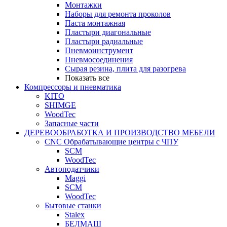
Монтажки
Наборы для ремонта проколов
Паста монтажная
Пластыри диагональные
Пластыри радиальные
Пневмоинструмент
Пневмосоединения
Сырая резина, плита для разогрева
Показать все
Компрессоры и пневматика
KITO
SHIMGE
WoodTec
Запасные части
ДЕРЕВООБРАБОТКА И ПРОИЗВОДСТВО МЕБЕЛИ
CNC Обрабатывающие центры с ЧПУ
SCM
WoodTec
Автоподатчики
Maggi
SCM
WoodTec
Бытовые станки
Stalex
БЕЛМАШ