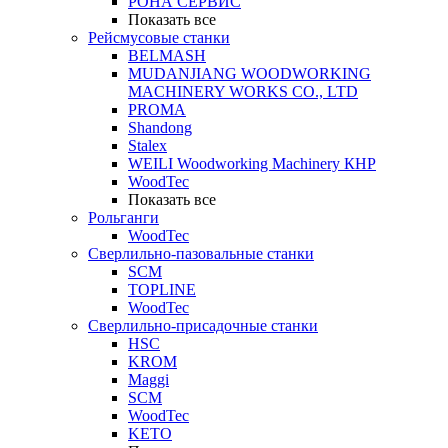
РОНА СЕРВИС
Показать все
Рейсмусовые станки
BELMASH
MUDANJIANG WOODWORKING
MACHINERY WORKS CO., LTD
PROMA
Shandong
Stalex
WEILI Woodworking Machinery КНР
WoodTec
Показать все
Рольганги
WoodTec
Сверлильно-пазовальные станки
SCM
TOPLINE
WoodTec
Сверлильно-присадочные станки
HSC
KROM
Maggi
SCM
WoodTec
KETO