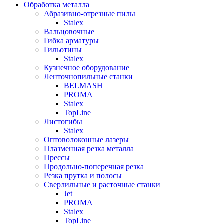
Обработка металла
Абразивно-отрезные пилы
Stalex
Вальцовочные
Гибка арматуры
Гильотины
Stalex
Кузнечное оборудование
Ленточнопильные станки
BELMASH
PROMA
Stalex
TopLine
Листогибы
Stalex
Оптоволоконные лазеры
Плазменная резка металла
Прессы
Продольно-поперечная резка
Резка прутка и полосы
Сверлильные и расточные станки
Jet
PROMA
Stalex
TopLine