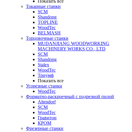
Показать все
Токарные станки
SCM
Shandong
TOPLINE
WoodTec
BELMASH
Торцовочные станки
MUDANJIANG WOODWORKING
MACHINERY WORKS CO., LTD
SCM
Shandong
Stalex
WoodTec
Триумф
Показать все
Усорезные станки
WoodTec
Форматно-раскроечный с подрезной пилой
Altendorf
SCM
WoodTec
Гравитон
КРОМ
Фрезерные станки