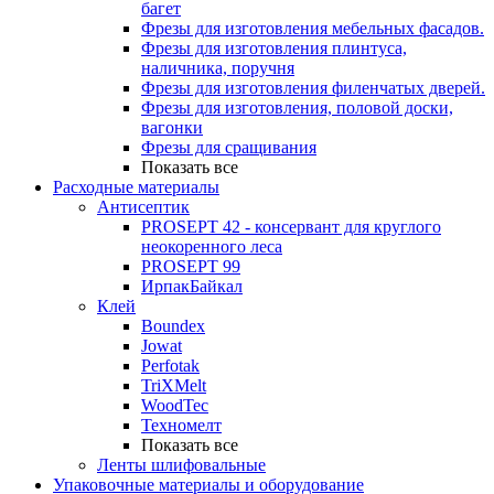
багет
Фрезы для изготовления мебельных фасадов.
Фрезы для изготовления плинтуса,
наличника, поручня
Фрезы для изготовления филенчатых дверей.
Фрезы для изготовления, половой доски,
вагонки
Фрезы для сращивания
Показать все
Расходные материалы
Антисептик
PROSEPT 42 - консервант для круглого
неокоренного леса
PROSEPT 99
ИрпакБайкал
Клей
Boundex
Jowat
Perfotak
TriXMelt
WoodTec
Техномелт
Показать все
Ленты шлифовальные
Упаковочные материалы и оборудование