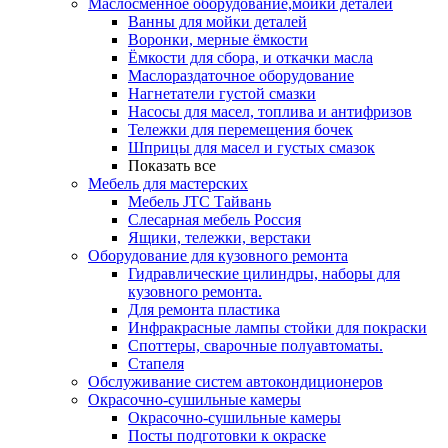
Маслосменное оборудование,мойки деталей
Ванны для мойки деталей
Воронки, мерные ёмкости
Ёмкости для сбора, и откачки масла
Маслораздаточное оборудование
Нагнетатели густой смазки
Насосы для масел, топлива и антифризов
Тележки для перемещения бочек
Шприцы для масел и густых смазок
Показать все
Мебель для мастерских
Мебель JTC Тайвань
Слесарная мебель Россия
Ящики, тележки, верстаки
Оборудование для кузовного ремонта
Гидравлические цилиндры, наборы для
кузовного ремонта.
Для ремонта пластика
Инфракрасные лампы стойки для покраски
Споттеры, сварочные полуавтоматы.
Стапеля
Обслуживание систем автокондиционеров
Окрасочно-сушильные камеры
Окрасочно-сушильные камеры
Посты подготовки к окраске