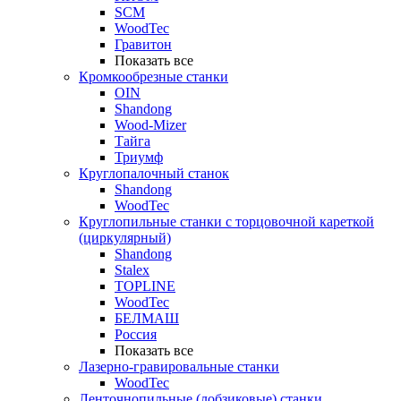
SCM
WoodTec
Гравитон
Показать все
Кромкообрезные станки
OIN
Shandong
Wood-Mizer
Тайга
Триумф
Круглопалочный станок
Shandong
WoodTec
Круглопильные станки с торцовочной кареткой
(циркулярный)
Shandong
Stalex
TOPLINE
WoodTec
БЕЛМАШ
Россия
Показать все
Лазерно-гравировальные станки
WoodTec
Ленточнопильные (лобзиковые) станки