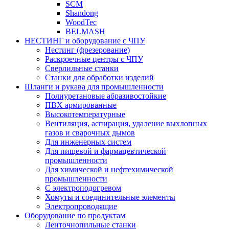
SCM
Shandong
WoodTec
BELMASH
НЕСТИНГ и оборудование с ЧПУ
Нестинг (фрезерование)
Раскроечные центры с ЧПУ
Сверлильные станки
Станки для обработки изделий
Шланги и рукава для промышленности
Полиуретановые абразивостойкие
ПВХ армированные
Высокотемпературные
Вентиляция, аспирация, удаление выхлопных
газов и сварочных дымов
Для инженерных систем
Для пищевой и фармацевтической
промышленности
Для химической и нефтехимической
промышленности
С электроподогревом
Хомуты и соединительные элементы
Электропроводящие
Оборудование по продуктам
Ленточнопильные станки