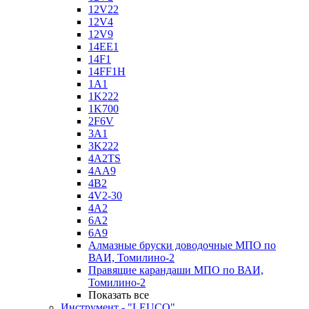
12V22
12V4
12V9
14EE1
14F1
14FF1H
1A1
1K222
1K700
2F6V
3A1
3K222
4A2TS
4AA9
4B2
4V2-30
4А2
6A2
6A9
Алмазные бруски доводочные МПО по
ВАИ, Томилино-2
Правящие карандаши МПО по ВАИ,
Томилино-2
Показать все
Инструмент - "LEUCO"