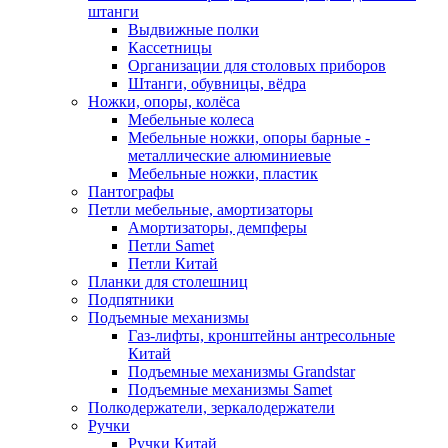
штанги
Выдвижные полки
Кассетницы
Организации для столовых приборов
Штанги, обувницы, вёдра
Ножки, опоры, колёса
Мебельные колеса
Мебельные ножки, опоры барные -
металлические алюминиевые
Мебельные ножки, пластик
Пантографы
Петли мебельные, амортизаторы
Амортизаторы, демпферы
Петли Samet
Петли Китай
Планки для столешниц
Подпятники
Подъемные механизмы
Газ-лифты, кронштейны антресольные
Китай
Подъемные механизмы Grandstar
Подъемные механизмы Samet
Полкодержатели, зеркалодержатели
Ручки
Ручки Китай