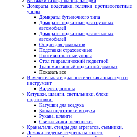
Вытяжки газов, шланги, насадки
Домкраты, подставки, тележки, противооткатные
упоры
Домкраты бутылочного типа
Домкраты подкатные для грузовых
автомобилей
Домкраты подкатные для легковых
автомобилей
Опции для домкратов
Подставки страховочные
Противооткатные упоры
Стол гидравлический подкатной
Трансмиссионый подкатной домкрат
Показать все
Измерительная и диагностическая аппаратура и
инструмент
Видеоэндоскопы
Катушки, шланги, светильники, блоки
подготовки.
Катушки для воздуха
Блоки подготовки воздуха
Рукава, шланги
Светильники, переноски.
Краны,тали, стенды для агрегатов, съемники.
Лежаки, сиденье, ступень на колесо.