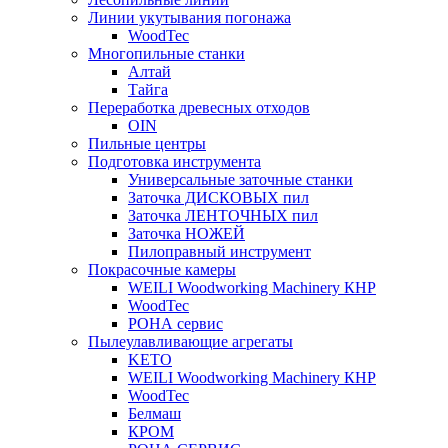
Линии укутывания погонажа
WoodTec
Многопильные станки
Алтай
Тайга
Переработка древесных отходов
OIN
Пильные центры
Подготовка инструмента
Универсальные заточные станки
Заточка ДИСКОВЫХ пил
Заточка ЛЕНТОЧНЫХ пил
Заточка НОЖЕЙ
Пилоправный инструмент
Покрасочные камеры
WEILI Woodworking Machinery КНР
WoodTec
РОНА сервис
Пылеулавливающие агрегаты
KETO
WEILI Woodworking Machinery КНР
WoodTec
Белмаш
КРОМ