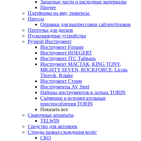
Запасные части и расходные материалы
Прочее
Платформа на яму, траверсы.
Прессы
Оправки для выпрессовки сайлентблоков
Проточка для дисков
Пускозарядные устройства
Ручной Инструмент
Инструмент Forsage
Инструмент HOEGERT
Инструмент JTC Тайвань
Инструмент МАСТАК, KING TONY,
MIGHTY SEVEN, ROCKFORCE, Licota,
Thorvik, Rotake
Инструмент Сторм
Инструменты AV Steel
Наборы инструментов в лотках TORIN
Съёмники и вспомогательные
приспособления TORIN
Показать все
Сварочные аппараты
TELWIN
Средство для автомоек
Стенды развал-схождения колёс
СКО