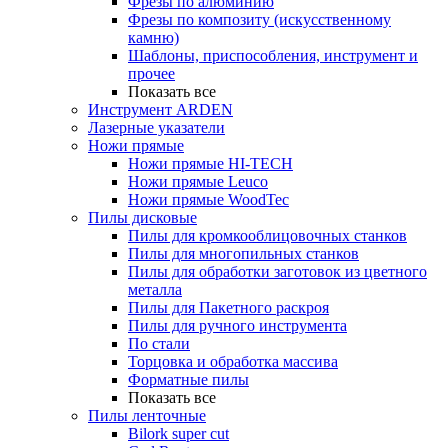
Фрезы по алюминию
Фрезы по композиту (искусственному
камню)
Шаблоны, приспособления, инструмент и
прочее
Показать все
Инструмент ARDEN
Лазерные указатели
Ножи прямые
Ножи прямые HI-TECH
Ножи прямые Leuco
Ножи прямые WoodTec
Пилы дисковые
Пилы для кромкооблицовочных станков
Пилы для многопильных станков
Пилы для обработки заготовок из цветного
металла
Пилы для Пакетного раскроя
Пилы для ручного инструмента
По стали
Торцовка и обработка массива
Форматные пилы
Показать все
Пилы ленточные
Bilork super cut