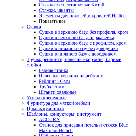
Стяжки эксцентриковые Китай
Стяжки, шканты
Элементы для цоколей и кроватей Hettich
Показать все
Сушки
Сушки в верхнюю базу, без профиля, хром
Сушки в верхнюю базу, нержавейка
Сушки в верхнюю базу, с профилем, хром
Сушки в нижнюю базу без доводчика
Сушки в нижнюю базу с доводчиком
Трубы, рейлинги, навесные корзины, барные
стойки
Барная стойка
Навесные корзины на рейлинг
Рейлинг 16 мм
Труба 25 мм
Штанги овальные
Уголки крепежные
Фурнитура для мягкой мебели
Цоколь кухонный
Шаблоны, кондукторы, инструмент
ACCURA
Станок для присадки петель и стяжек Blue
Max mini Hettich
Шаблоны Черон