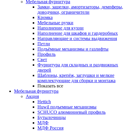
Мебельная фурнитура
Замки, защелки, амортизаторы, демпферы,
доводчики, ограничители
Кромка
Мебельные ручки
Наполнение для кухни
Наполнение для шкафов и гардеробных
Направляющие и системы выдвижения
Петли
Подъёмные механизмы и газлифты
Профиль
Свет
Фурнитура для складных и раздвижных
дверей
Шаблоны, крепёж, заглушки и мелкие
комплектующие для сборки и монтажа
Показать все
Мебельная фурнитура
Акция
Hettich
Huwil подъемные механизмы
SCHUCO алюминиевый профиль
Бутылочницы
МДФ
МДФ Россия