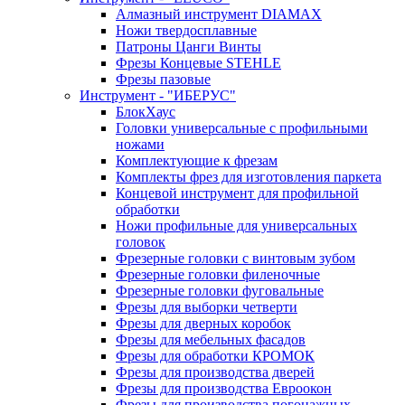
Алмазный инструмент DIAMAX
Ножи твердосплавные
Патроны Цанги Винты
Фрезы Концевые STEHLE
Фрезы пазовые
Инструмент - "ИБЕРУС"
БлокХаус
Головки универсальные с профильными
ножами
Комплектующие к фрезам
Комплекты фрез для изготовления паркета
Концевой инструмент для профильной
обработки
Ножи профильные для универсальных
головок
Фрезерные головки с винтовым зубом
Фрезерные головки филеночные
Фрезерные головки фуговальные
Фрезы для выборки четверти
Фрезы для дверных коробок
Фрезы для мебельных фасадов
Фрезы для обработки КРОМОК
Фрезы для производства дверей
Фрезы для производства Евроокон
Фрезы для производства погонажных