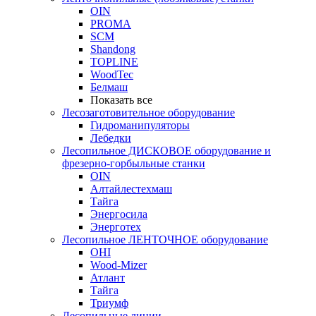
OIN
PROMA
SCM
Shandong
TOPLINE
WoodTec
Белмаш
Показать все
Лесозаготовительное оборудование
Гидроманипуляторы
Лебедки
Лесопильное ДИСКОВОЕ оборудование и
фрезерно-горбыльные станки
OIN
Алтайлестехмаш
Тайга
Энергосила
Энерготех
Лесопильное ЛЕНТОЧНОЕ оборудование
OHI
Wood-Mizer
Атлант
Тайга
Триумф
Лесопильные линии