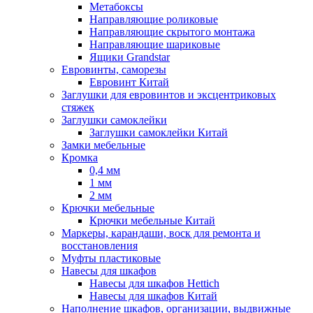
Метабоксы
Направляющие роликовые
Направляющие скрытого монтажа
Направляющие шариковые
Ящики Grandstar
Евровинты, саморезы
Евровинт Китай
Заглушки для евровинтов и эксцентриковых
стяжек
Заглушки самоклейки
Заглушки самоклейки Китай
Замки мебельные
Кромка
0,4 мм
1 мм
2 мм
Крючки мебельные
Крючки мебельные Китай
Маркеры, карандаши, воск для ремонта и
восстановления
Муфты пластиковые
Навесы для шкафов
Навесы для шкафов Hettich
Навесы для шкафов Китай
Наполнение шкафов, организации, выдвижные