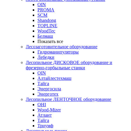
OIN
PROMA
SCM
Shandong
TOPLINE
WoodTec
Белмаш
Показать все
Лесозаготовительное оборудование
Гидроманипуляторы
Лебедки
Лесопильное ДИСКОВОЕ оборудование и
фрезерно-горбыльные станки
OIN
Алтайлестехмаш
Тайга
Энергосила
Энерготех
Лесопильное ЛЕНТОЧНОЕ оборудование
OHI
Wood-Mizer
Атлант
Тайга
Триумф
Лесопильные линии