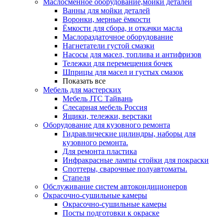
Маслосменное оборудование,мойки деталей
Ванны для мойки деталей
Воронки, мерные ёмкости
Ёмкости для сбора, и откачки масла
Маслораздаточное оборудование
Нагнетатели густой смазки
Насосы для масел, топлива и антифризов
Тележки для перемещения бочек
Шприцы для масел и густых смазок
Показать все
Мебель для мастерских
Мебель JTC Тайвань
Слесарная мебель Россия
Ящики, тележки, верстаки
Оборудование для кузовного ремонта
Гидравлические цилиндры, наборы для
кузовного ремонта.
Для ремонта пластика
Инфракрасные лампы стойки для покраски
Споттеры, сварочные полуавтоматы.
Стапеля
Обслуживание систем автокондиционеров
Окрасочно-сушильные камеры
Окрасочно-сушильные камеры
Посты подготовки к окраске