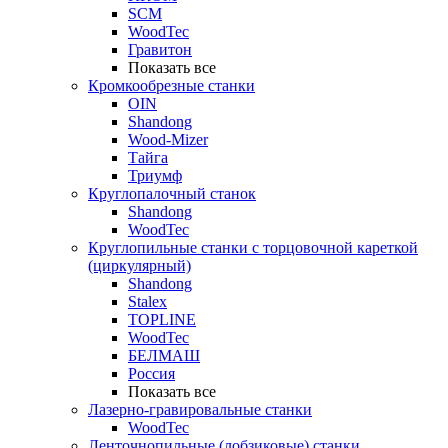
SCM
WoodTec
Гравитон
Показать все
Кромкообрезные станки
OIN
Shandong
Wood-Mizer
Тайга
Триумф
Круглопалочный станок
Shandong
WoodTec
Круглопильные станки с торцовочной кареткой
(циркулярный)
Shandong
Stalex
TOPLINE
WoodTec
БЕЛМАШ
Россия
Показать все
Лазерно-гравировальные станки
WoodTec
Ленточнопильные (лобзиковые) станки