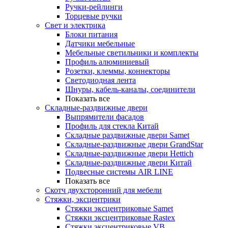
Ручки-рейлинги
Торцевые ручки
Свет и электрика
Блоки питания
Датчики мебельные
Мебельные светильники и комплекты
Профиль алюминиевый
Розетки, клеммы, коннекторы
Светодиодная лента
Шнуры, кабель-каналы, соединители
Показать все
Складные-раздвижные двери
Выпрямители фасадов
Профиль для стекла Китай
Складные раздвижные двери Samet
Складные-раздвижные двери GrandStar
Складные-раздвижные двери Hettich
Складные-раздвижные двери Китай
Подвесные системы AIR LINE
Показать все
Скотч двухсторонний для мебели
Стяжки, эксцентрики
Cтяжки эксцентриковые Samet
Стяжки эксцентриковые Rastex
Стяжки эксцентриковые VB