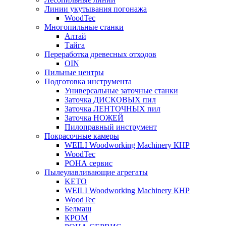
Линии укутывания погонажа
WoodTec
Многопильные станки
Алтай
Тайга
Переработка древесных отходов
OIN
Пильные центры
Подготовка инструмента
Универсальные заточные станки
Заточка ДИСКОВЫХ пил
Заточка ЛЕНТОЧНЫХ пил
Заточка НОЖЕЙ
Пилоправный инструмент
Покрасочные камеры
WEILI Woodworking Machinery КНР
WoodTec
РОНА сервис
Пылеулавливающие агрегаты
KETO
WEILI Woodworking Machinery КНР
WoodTec
Белмаш
КРОМ