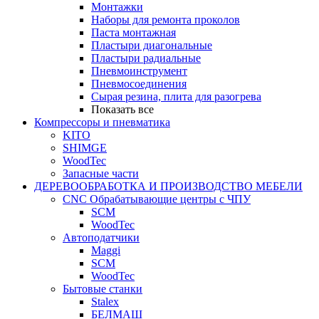
Монтажки
Наборы для ремонта проколов
Паста монтажная
Пластыри диагональные
Пластыри радиальные
Пневмоинструмент
Пневмосоединения
Сырая резина, плита для разогрева
Показать все
Компрессоры и пневматика
KITO
SHIMGE
WoodTec
Запасные части
ДЕРЕВООБРАБОТКА И ПРОИЗВОДСТВО МЕБЕЛИ
CNC Обрабатывающие центры с ЧПУ
SCM
WoodTec
Автоподатчики
Maggi
SCM
WoodTec
Бытовые станки
Stalex
БЕЛМАШ