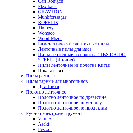
Carl Rontgen
Flex-back
GRAVITON
Munkforssagar
ROFELIX
Timbery
Womaco
Wood-Mizer
Биметаллические ленточные пилы
Ленточные пилы для мяса
Пилы ленточные из полотна "TBS DAIDO
STEEL" (Япония)
Пилы ленточные из полотна Китай
Показать все
Пилы рамные
Пилы тарные для многопилов
Для Тайги
Полотно ленточное
Полотно ленточное по древесине
Полотно ленточное по металлу
Полотно ленточное по продуктам
Ручной электроинструмент
Virutex
Asaki
Festool