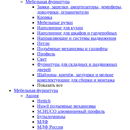
Мебельная фурнитура
Замки, защелки, амортизаторы, демпферы,
доводчики, ограничители
Кромка
Мебельные ручки
Наполнение для кухни
Наполнение для шкафов и гардеробных
Направляющие и системы выдвижения
Петли
Подъёмные механизмы и газлифты
Профиль
Свет
Фурнитура для складных и раздвижных
дверей
Шаблоны, крепёж, заглушки и мелкие
комплектующие для сборки и монтажа
Показать все
Мебельная фурнитура
Акция
Hettich
Huwil подъемные механизмы
SCHUCO алюминиевый профиль
Бутылочницы
МДФ
МДФ Россия