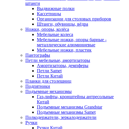
штанги
Выдвижные полки
Кассетницы
Организации для столовых приборов
Штанги, обувницы, вёдра
Ножки, опоры, колёса
Мебельные колеса
Мебельные ножки, опоры барные -
металлические алюминиевые
Мебельные ножки, пластик
Пантографы
Петли мебельные, амортизаторы
Амортизаторы, демпферы
Петли Samet
Петли Китай
Планки для столешниц
Подпятники
Подъемные механизмы
Газ-лифты, кронштейны антресольные
Китай
Подъемные механизмы Grandstar
Подъемные механизмы Samet
Полкодержатели, зеркалодержатели
Ручки
Ручки Китай