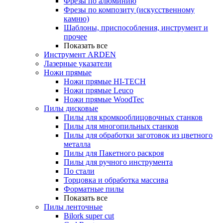
Фрезы по алюминию
Фрезы по композиту (искусственному
камню)
Шаблоны, приспособления, инструмент и
прочее
Показать все
Инструмент ARDEN
Лазерные указатели
Ножи прямые
Ножи прямые HI-TECH
Ножи прямые Leuco
Ножи прямые WoodTec
Пилы дисковые
Пилы для кромкооблицовочных станков
Пилы для многопильных станков
Пилы для обработки заготовок из цветного
металла
Пилы для Пакетного раскроя
Пилы для ручного инструмента
По стали
Торцовка и обработка массива
Форматные пилы
Показать все
Пилы ленточные
Bilork super cut