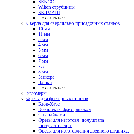
SENCO
Wilton струбцины
БЕЛМАШ
Показать все
Сверла для сверлильно-присадочных станков
10 мм
11 мм
3 мм
4 мм
5 мм
6 мм
7 мм
7.5
8 мм
Зенкера
Чашки
Показать все
Угломеры
Фрезы для фрезерных станков
Блок-Хаус
Комплекты фрез для окон
С напайками
Фрезы для изготовл. полуштапа
,полугалтелей, г
Фрезы для изготовления дверного штапика,