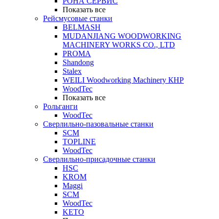
РОНА СЕРВИС
Показать все
Рейсмусовые станки
BELMASH
MUDANJIANG WOODWORKING
MACHINERY WORKS CO., LTD
PROMA
Shandong
Stalex
WEILI Woodworking Machinery КНР
WoodTec
Показать все
Рольганги
WoodTec
Сверлильно-пазовальные станки
SCM
TOPLINE
WoodTec
Сверлильно-присадочные станки
HSC
KROM
Maggi
SCM
WoodTec
KETO