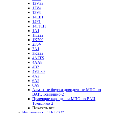
12V22
12V4
12V9
14EE1
14F1
14FF1H
1A1
1K222
1K700
2F6V
3A1
3K222
4A2TS
4AA9
4B2
4V2-30
4А2
6A2
6A9
Алмазные бруски доводочные МПО по
ВАИ, Томилино-2
Правящие карандаши МПО по ВАИ,
Томилино-2
Показать все
Инструмент - "LEUCO"