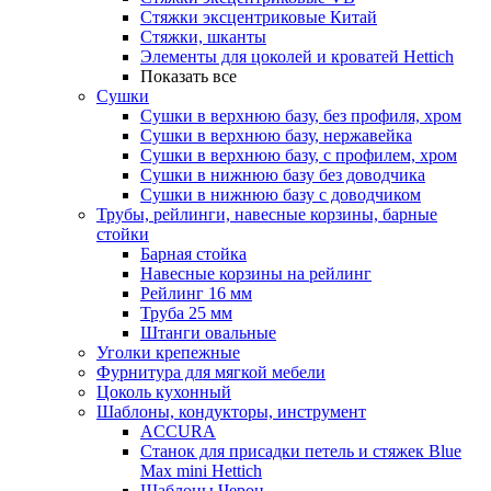
Стяжки эксцентриковые Китай
Стяжки, шканты
Элементы для цоколей и кроватей Hettich
Показать все
Сушки
Сушки в верхнюю базу, без профиля, хром
Сушки в верхнюю базу, нержавейка
Сушки в верхнюю базу, с профилем, хром
Сушки в нижнюю базу без доводчика
Сушки в нижнюю базу с доводчиком
Трубы, рейлинги, навесные корзины, барные
стойки
Барная стойка
Навесные корзины на рейлинг
Рейлинг 16 мм
Труба 25 мм
Штанги овальные
Уголки крепежные
Фурнитура для мягкой мебели
Цоколь кухонный
Шаблоны, кондукторы, инструмент
ACCURA
Станок для присадки петель и стяжек Blue
Max mini Hettich
Шаблоны Черон