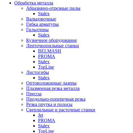
Обработка металла
Абразивно-отрезные пилы
Stalex
Вальцовочные
Гибка арматуры
Гильотины
Stalex
Кузнечное оборудование
Ленточнопильные станки
BELMASH
PROMA
Stalex
TopLine
Листогибы
Stalex
Оптоволоконные лазеры
Плазменная резка металла
Прессы
Продольно-поперечная резка
Резка прутка и полосы
Сверлильные и расточные станки
Jet
PROMA
Stalex
TopLine