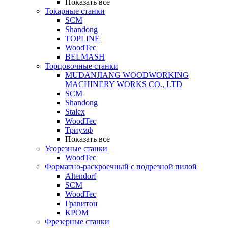
Показать все
Токарные станки
SCM
Shandong
TOPLINE
WoodTec
BELMASH
Торцовочные станки
MUDANJIANG WOODWORKING
MACHINERY WORKS CO., LTD
SCM
Shandong
Stalex
WoodTec
Триумф
Показать все
Усорезные станки
WoodTec
Форматно-раскроечный с подрезной пилой
Altendorf
SCM
WoodTec
Гравитон
КРОМ
Фрезерные станки