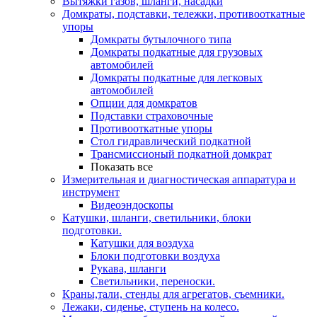
Вытяжки газов, шланги, насадки
Домкраты, подставки, тележки, противооткатные
упоры
Домкраты бутылочного типа
Домкраты подкатные для грузовых
автомобилей
Домкраты подкатные для легковых
автомобилей
Опции для домкратов
Подставки страховочные
Противооткатные упоры
Стол гидравлический подкатной
Трансмиссионый подкатной домкрат
Показать все
Измерительная и диагностическая аппаратура и
инструмент
Видеоэндоскопы
Катушки, шланги, светильники, блоки
подготовки.
Катушки для воздуха
Блоки подготовки воздуха
Рукава, шланги
Светильники, переноски.
Краны,тали, стенды для агрегатов, съемники.
Лежаки, сиденье, ступень на колесо.