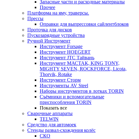
Запасные части и расходные материалы
Прочее
Платформа на яму, траверсы.
Прессы
Оправки для выпрессовки сайлентблоков
Проточка для дисков
Пускозарядные устройства
Ручной Инструмент
Инструмент Forsage
Инструмент HOEGERT
Инструмент JTC Тайвань
Инструмент МАСТАК, KING TONY,
MIGHTY SEVEN, ROCKFORCE, Licota,
Thorvik, Rotake
Инструмент Сторм
Инструменты AV Steel
Наборы инструментов в лотках TORIN
Съёмники и вспомогательные
приспособления TORIN
Показать все
Сварочные аппараты
TELWIN
Средство для автомоек
Стенды развал-схождения колёс
СКО