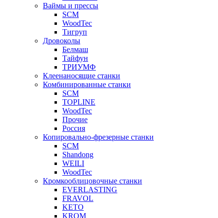
Ваймы и прессы
SCM
WoodTec
Тигруп
Дровоколы
Белмаш
Тайфун
ТРИУМФ
Клеенаносящие станки
Комбинированные станки
SCM
TOPLINE
WoodTec
Прочие
Россия
Копировально-фрезерные станки
SCM
Shandong
WEILI
WoodTec
Кромкооблицовочные станки
EVERLASTING
FRAVOL
KETO
KROM