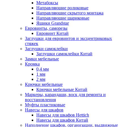
Метабоксы
Направляющие роликовые
Направляющие скрытого монтажа
Направляющие шариковые
Ящики Grandstar
Евровинты, саморезы
Евровинт Китай
Заглушки для евровинтов и эксцентриковых
стяжек
Заглушки самоклейки
Заглушки самоклейки Китай
Замки мебельные
Кромка
0,4 мм
1 мм
2 мм
Крючки мебельные
Крючки мебельные Китай
Маркеры, карандаши, воск для ремонта и
восстановления
Муфты пластиковые
Навесы для шкафов
Навесы для шкафов Hettich
Навесы для шкафов Китай
Наполнение шкафов, организации, выдвижные