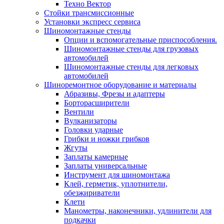
Техно Вектор
Стойки трансмиссионные
Установки экспресс сервиса
Шиномонтажные стенды
Опции и вспомогательные приспособления.
Шиномонтажные стенды для грузовых
автомобилей
Шиномонтажные стенды для легковых
автомобилей
Шиноремонтное оборудование и материалы
Абразивы, Фрезы и адаптеры
Борторасширители
Вентили
Вулканизаторы
Головки ударные
Грибки и ножки грибков
Жгуты
Заплаты камерные
Заплаты универсальные
Инструмент для шиномонтажа
Клей, герметик, уплотнители,
обезжириватели
Клети
Манометры, наконечники, удлинители для
подкачки