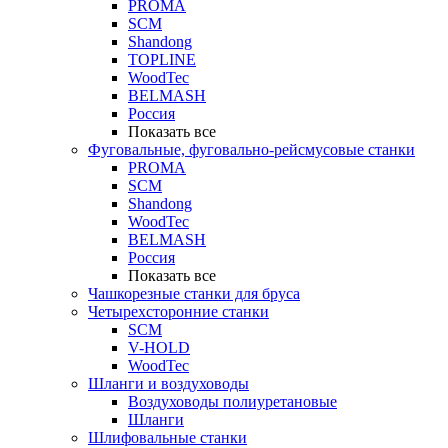
PROMA
SCM
Shandong
TOPLINE
WoodTec
BELMASH
Россия
Показать все
Фуговальные, фуговально-рейсмусовые станки
PROMA
SCM
Shandong
WoodTec
BELMASH
Россия
Показать все
Чашкорезные станки для бруса
Четырехсторонние станки
SCM
V-HOLD
WoodTec
Шланги и воздуховоды
Воздуховоды полиуретановые
Шланги
Шлифовальные станки