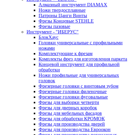
Алмазный инструмент DIAMAX
Ножи твердосплавные
Патроны Цанги Винты
Фрезы Концевые STEHLE
Фрезы пазовые
Инструмент - "ИБЕРУС"
БлокХаус
Головки универсальные с профильными
ножами
Комплектующие к фрезам
Комплекты фрез для изготовления паркета
Концевой инструмент для профильной
обработки
Ножи профильные для универсальных
головок
Фрезерные головки с винтовым зубом
Фрезерные головки филеночные
Фрезерные головки фуговальные
Фрезы для выборки четверти
Фрезы для дверных коробок
Фрезы для мебельных фасадов
Фрезы для обработки КРОМОК
Фрезы для производства дверей
Фрезы для производства Евроокон
Фрезы для производства погонажных