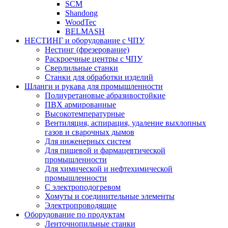
SCM
Shandong
WoodTec
BELMASH
НЕСТИНГ и оборудование с ЧПУ
Нестинг (фрезерование)
Раскроечные центры с ЧПУ
Сверлильные станки
Станки для обработки изделий
Шланги и рукава для промышленности
Полиуретановые абразивостойкие
ПВХ армированные
Высокотемпературные
Вентиляция, аспирация, удаление выхлопных
газов и сварочных дымов
Для инженерных систем
Для пищевой и фармацевтической
промышленности
Для химической и нефтехимической
промышленности
С электроподогревом
Хомуты и соединительные элементы
Электропроводящие
Оборудование по продуктам
Ленточнопильные станки