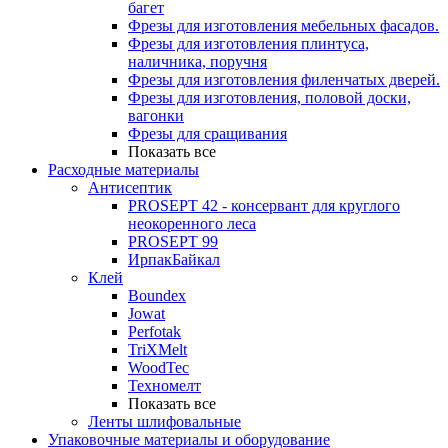
багет
Фрезы для изготовления мебельных фасадов.
Фрезы для изготовления плинтуса,
наличника, поручня
Фрезы для изготовления филенчатых дверей.
Фрезы для изготовления, половой доски,
вагонки
Фрезы для сращивания
Показать все
Расходные материалы
Антисептик
PROSEPT 42 - консервант для круглого
неокоренного леса
PROSEPT 99
ИрпакБайкал
Клей
Boundex
Jowat
Perfotak
TriXMelt
WoodTec
Техномелт
Показать все
Ленты шлифовальные
Упаковочные материалы и оборудование