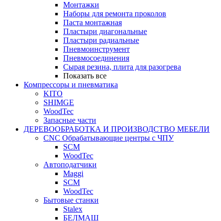
Монтажки
Наборы для ремонта проколов
Паста монтажная
Пластыри диагональные
Пластыри радиальные
Пневмоинструмент
Пневмосоединения
Сырая резина, плита для разогрева
Показать все
Компрессоры и пневматика
KITO
SHIMGE
WoodTec
Запасные части
ДЕРЕВООБРАБОТКА И ПРОИЗВОДСТВО МЕБЕЛИ
CNC Обрабатывающие центры с ЧПУ
SCM
WoodTec
Автоподатчики
Maggi
SCM
WoodTec
Бытовые станки
Stalex
БЕЛМАШ