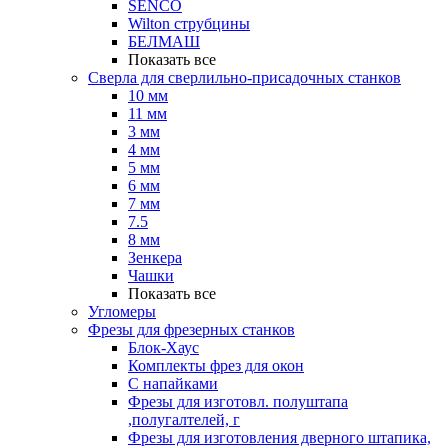
SENCO
Wilton струбцины
БЕЛМАШ
Показать все
Сверла для сверлильно-присадочных станков
10 мм
11 мм
3 мм
4 мм
5 мм
6 мм
7 мм
7.5
8 мм
Зенкера
Чашки
Показать все
Угломеры
Фрезы для фрезерных станков
Блок-Хаус
Комплекты фрез для окон
С напайками
Фрезы для изготовл. полуштапа
,полугалтелей, г
Фрезы для изготовления дверного штапика,