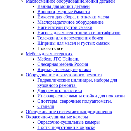
Маслосменное оборудование,мойки деталей
Ванны для мойки деталей
Воронки, мерные ёмкости
Ёмкости для сбора, и откачки масла
Маслораздаточное оборудование
Нагнетатели густой смазки
Насосы для масел, топлива и антифризов
Тележки для перемещения бочек
Шприцы для масел и густых смазок
Показать все
Мебель для мастерских
Мебель JTC Тайвань
Слесарная мебель Россия
Ящики, тележки, верстаки
Оборудование для кузовного ремонта
Гидравлические цилиндры, наборы для
кузовного ремонта.
Для ремонта пластика
Инфракрасные лампы стойки для покраски
Споттеры, сварочные полуавтоматы.
Стапеля
Обслуживание систем автокондиционеров
Окрасочно-сушильные камеры
Окрасочно-сушильные камеры
Посты подготовки к окраске