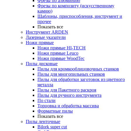
Фрезы по алюминию
Фрезы по композиту (искусственному
камню)
Шаблоны, приспособления, инструмент и
прочее
Показать все
Инструмент ARDEN
Лазерные указатели
Ножи прямые
Ножи прямые HI-TECH
Ножи прямые Leuco
Ножи прямые WoodTec
Пилы дисковые
Пилы для кромкооблицовочных станков
Пилы для многопильных станков
Пилы для обработки заготовок из цветного
металла
Пилы для Пакетного раскроя
Пилы для ручного инструмента
По стали
Торцовка и обработка массива
Форматные пилы
Показать все
Пилы ленточные
Bilork super cut