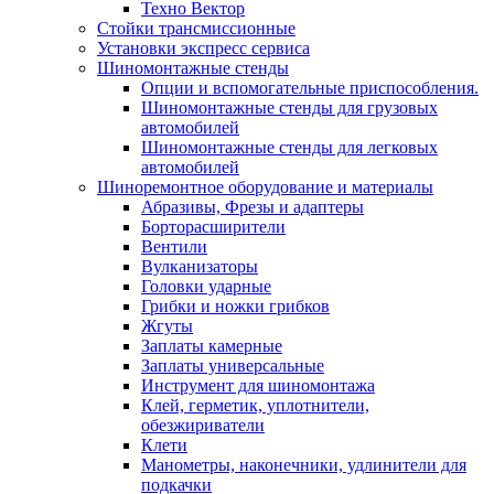
Техно Вектор
Стойки трансмиссионные
Установки экспресс сервиса
Шиномонтажные стенды
Опции и вспомогательные приспособления.
Шиномонтажные стенды для грузовых
автомобилей
Шиномонтажные стенды для легковых
автомобилей
Шиноремонтное оборудование и материалы
Абразивы, Фрезы и адаптеры
Борторасширители
Вентили
Вулканизаторы
Головки ударные
Грибки и ножки грибков
Жгуты
Заплаты камерные
Заплаты универсальные
Инструмент для шиномонтажа
Клей, герметик, уплотнители,
обезжириватели
Клети
Манометры, наконечники, удлинители для
подкачки