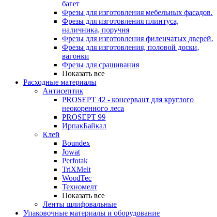
багет
Фрезы для изготовления мебельных фасадов.
Фрезы для изготовления плинтуса,
наличника, поручня
Фрезы для изготовления филенчатых дверей.
Фрезы для изготовления, половой доски,
вагонки
Фрезы для сращивания
Показать все
Расходные материалы
Антисептик
PROSEPT 42 - консервант для круглого
неокоренного леса
PROSEPT 99
ИрпакБайкал
Клей
Boundex
Jowat
Perfotak
TriXMelt
WoodTec
Техномелт
Показать все
Ленты шлифовальные
Упаковочные материалы и оборудование