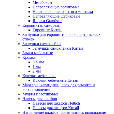
Метабоксы
Направляющие роликовые
Направляющие скрытого монтажа
Направляющие шариковые
Ящики Grandstar
Евровинты, саморезы
Евровинт Китай
Заглушки для евровинтов и эксцентриковых
стяжек
Заглушки самоклейки
Заглушки самоклейки Китай
Замки мебельные
Кромка
0,4 мм
1 мм
2 мм
Крючки мебельные
Крючки мебельные Китай
Маркеры, карандаши, воск для ремонта и
восстановления
Муфты пластиковые
Навесы для шкафов
Навесы для шкафов Hettich
Навесы для шкафов Китай
Наполнение шкафов, организации, выдвижные