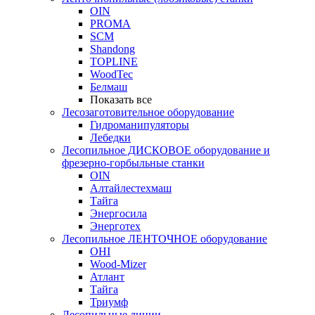
OIN
PROMA
SCM
Shandong
TOPLINE
WoodTec
Белмаш
Показать все
Лесозаготовительное оборудование
Гидроманипуляторы
Лебедки
Лесопильное ДИСКОВОЕ оборудование и
фрезерно-горбыльные станки
OIN
Алтайлестехмаш
Тайга
Энергосила
Энерготех
Лесопильное ЛЕНТОЧНОЕ оборудование
OHI
Wood-Mizer
Атлант
Тайга
Триумф
Лесопильные линии