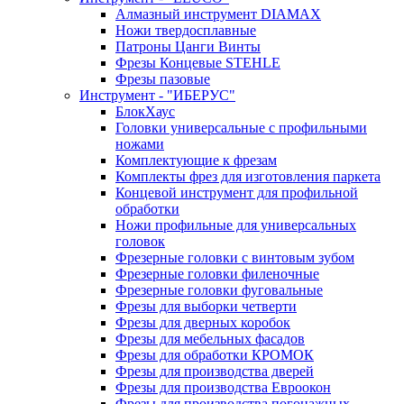
Алмазный инструмент DIAMAX
Ножи твердосплавные
Патроны Цанги Винты
Фрезы Концевые STEHLE
Фрезы пазовые
Инструмент - "ИБЕРУС"
БлокХаус
Головки универсальные с профильными
ножами
Комплектующие к фрезам
Комплекты фрез для изготовления паркета
Концевой инструмент для профильной
обработки
Ножи профильные для универсальных
головок
Фрезерные головки с винтовым зубом
Фрезерные головки филеночные
Фрезерные головки фуговальные
Фрезы для выборки четверти
Фрезы для дверных коробок
Фрезы для мебельных фасадов
Фрезы для обработки КРОМОК
Фрезы для производства дверей
Фрезы для производства Евроокон
Фрезы для производства погонажных