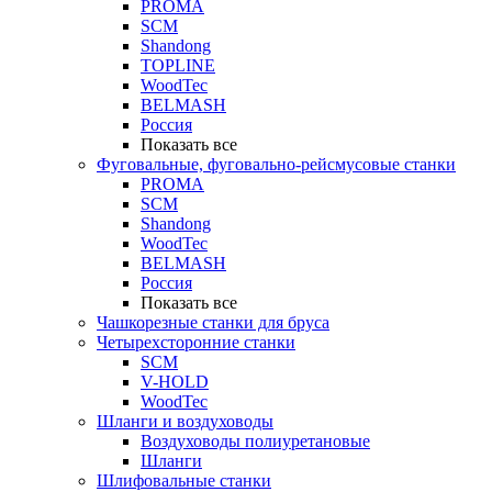
PROMA
SCM
Shandong
TOPLINE
WoodTec
BELMASH
Россия
Показать все
Фуговальные, фуговально-рейсмусовые станки
PROMA
SCM
Shandong
WoodTec
BELMASH
Россия
Показать все
Чашкорезные станки для бруса
Четырехсторонние станки
SCM
V-HOLD
WoodTec
Шланги и воздуховоды
Воздуховоды полиуретановые
Шланги
Шлифовальные станки