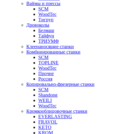
Ваймы и прессы
SCM
WoodTec
Тигруп
Дровоколы
Белмаш
Тайфун
ТРИУМФ
Клеенаносящие станки
Комбинированные станки
SCM
TOPLINE
WoodTec
Прочие
Россия
Копировально-фрезерные станки
SCM
Shandong
WEILI
WoodTec
Кромкооблицовочные станки
EVERLASTING
FRAVOL
KETO
KROM