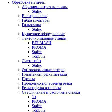
Обработка металла
Абразивно-отрезные пилы
Stalex
Вальцовочные
Гибка арматуры
Гильотины
Stalex
Кузнечное оборудование
Ленточнопильные станки
BELMASH
PROMA
Stalex
TopLine
Листогибы
Stalex
Оптоволоконные лазеры
Плазменная резка металла
Прессы
Продольно-поперечная резка
Резка прутка и полосы
Сверлильные и расточные станки
Jet
PROMA
Stalex
TopLine