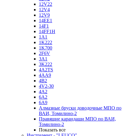
12V22
12V4
12V9
14EE1
14F1
14FF1H
1A1
1K222
1K700
2F6V
3A1
3K222
4A2TS
4AA9
4B2
4V2-30
4А2
6A2
6A9
Алмазные бруски доводочные МПО по
ВАИ, Томилино-2
Правящие карандаши МПО по ВАИ,
Томилино-2
Показать все
Инструмент - "LEUCO"