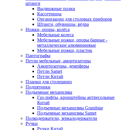
штанги
Выдвижные полки
Кассетницы
Организации для столовых приборов
Штанги, обувницы, вёдра
Ножки, опоры, колёса
Мебельные колеса
Мебельные ножки, опоры барные -
металлические алюминиевые
Мебельные ножки, пластик
Пантографы
Петли мебельные, амортизаторы
Амортизаторы, демпферы
Петли Samet
Петли Китай
Планки для столешниц
Подпятники
Подъемные механизмы
Газ-лифты, кронштейны антресольные
Китай
Подъемные механизмы Grandstar
Подъемные механизмы Samet
Полкодержатели, зеркалодержатели
Ручки
Ручки Китай