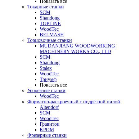
Показать все
Токарные станки
SCM
Shandong
TOPLINE
WoodTec
BELMASH
Торцовочные станки
MUDANJIANG WOODWORKING
MACHINERY WORKS CO., LTD
SCM
Shandong
Stalex
WoodTec
Триумф
Показать все
Усорезные станки
WoodTec
Форматно-раскроечный с подрезной пилой
Altendorf
SCM
WoodTec
Гравитон
КРОМ
Фрезерные станки