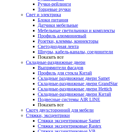
Ручки-рейлинги
Торцевые ручки
Свет и электрика
Блоки питания
Датчики мебельные
Мебельные светильники и комплекты
Профиль алюминиевый
Розетки, клеммы, коннекторы
Светодиодная лента
Шнуры, кабель-каналы, соединители
Показать все
Складные-раздвижные двери
Выпрямители фасадов
Профиль для стекла Китай
Складные раздвижные двери Samet
Складные-раздвижные двери GrandStar
Складные-раздвижные двери Hettich
Складные-раздвижные двери Китай
Подвесные системы AIR LINE
Показать все
Скотч двухсторонний для мебели
Стяжки, эксцентрики
Cтяжки эксцентриковые Samet
Стяжки эксцентриковые Rastex
Стяжки эксцентриковые VB