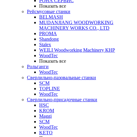
РОНА СЕРВИС
Показать все
Рейсмусовые станки
BELMASH
MUDANJIANG WOODWORKING
MACHINERY WORKS CO., LTD
PROMA
Shandong
Stalex
WEILI Woodworking Machinery КНР
WoodTec
Показать все
Рольганги
WoodTec
Сверлильно-пазовальные станки
SCM
TOPLINE
WoodTec
Сверлильно-присадочные станки
HSC
KROM
Maggi
SCM
WoodTec
KETO