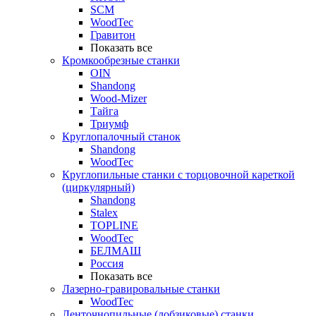
SCM
WoodTec
Гравитон
Показать все
Кромкообрезные станки
OIN
Shandong
Wood-Mizer
Тайга
Триумф
Круглопалочный станок
Shandong
WoodTec
Круглопильные станки с торцовочной кареткой
(циркулярный)
Shandong
Stalex
TOPLINE
WoodTec
БЕЛМАШ
Россия
Показать все
Лазерно-гравировальные станки
WoodTec
Ленточнопильные (лобзиковые) станки