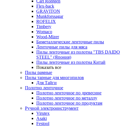
Carl Rontgen
Flex-back
GRAVITON
Munkforssagar
ROFELIX
Timbery
Womaco
Wood-Mizer
Биметаллические ленточные пилы
Ленточные пилы для мяса
Пилы ленточные из полотна "TBS DAIDO
STEEL" (Япония)
Пилы ленточные из полотна Китай
Показать все
Пилы рамные
Пилы тарные для многопилов
Для Тайги
Полотно ленточное
Полотно ленточное по древесине
Полотно ленточное по металлу
Полотно ленточное по продуктам
Ручной электроинструмент
Virutex
Asaki
Festool