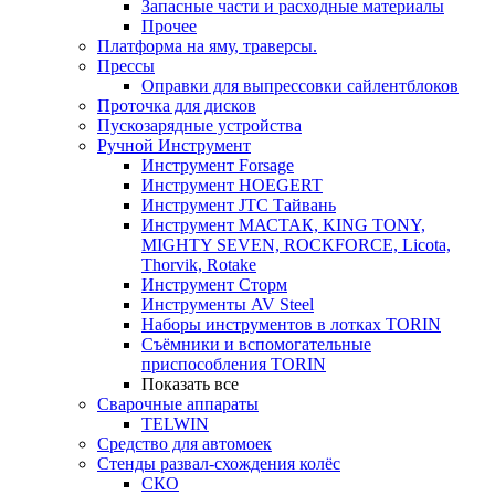
Запасные части и расходные материалы
Прочее
Платформа на яму, траверсы.
Прессы
Оправки для выпрессовки сайлентблоков
Проточка для дисков
Пускозарядные устройства
Ручной Инструмент
Инструмент Forsage
Инструмент HOEGERT
Инструмент JTC Тайвань
Инструмент МАСТАК, KING TONY,
MIGHTY SEVEN, ROCKFORCE, Licota,
Thorvik, Rotake
Инструмент Сторм
Инструменты AV Steel
Наборы инструментов в лотках TORIN
Съёмники и вспомогательные
приспособления TORIN
Показать все
Сварочные аппараты
TELWIN
Средство для автомоек
Стенды развал-схождения колёс
СКО