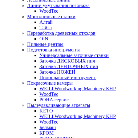
Линии укутывания погонажа
WoodTec
Многопильные станки
Алтай
Тайга
Переработка древесных отходов
OIN
Пильные центры
Подготовка инструмента
Универсальные заточные станки
Заточка ДИСКОВЫХ пил
Заточка ЛЕНТОЧНЫХ пил
Заточка НОЖЕЙ
Пилоправный инструмент
Покрасочные камеры
WEILI Woodworking Machinery КНР
WoodTec
РОНА сервис
Пылеулавливающие агрегаты
KETO
WEILI Woodworking Machinery КНР
WoodTec
Белмаш
КРОМ