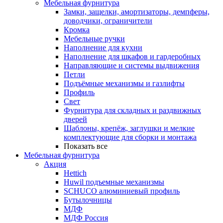
Мебельная фурнитура
Замки, защелки, амортизаторы, демпферы,
доводчики, ограничители
Кромка
Мебельные ручки
Наполнение для кухни
Наполнение для шкафов и гардеробных
Направляющие и системы выдвижения
Петли
Подъёмные механизмы и газлифты
Профиль
Свет
Фурнитура для складных и раздвижных
дверей
Шаблоны, крепёж, заглушки и мелкие
комплектующие для сборки и монтажа
Показать все
Мебельная фурнитура
Акция
Hettich
Huwil подъемные механизмы
SCHUCO алюминиевый профиль
Бутылочницы
МДФ
МДФ Россия