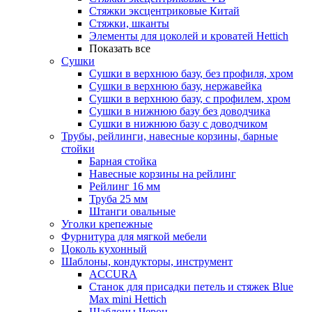
Стяжки эксцентриковые Китай
Стяжки, шканты
Элементы для цоколей и кроватей Hettich
Показать все
Сушки
Сушки в верхнюю базу, без профиля, хром
Сушки в верхнюю базу, нержавейка
Сушки в верхнюю базу, с профилем, хром
Сушки в нижнюю базу без доводчика
Сушки в нижнюю базу с доводчиком
Трубы, рейлинги, навесные корзины, барные
стойки
Барная стойка
Навесные корзины на рейлинг
Рейлинг 16 мм
Труба 25 мм
Штанги овальные
Уголки крепежные
Фурнитура для мягкой мебели
Цоколь кухонный
Шаблоны, кондукторы, инструмент
ACCURA
Станок для присадки петель и стяжек Blue
Max mini Hettich
Шаблоны Черон