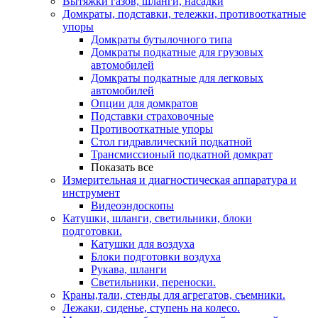
Вытяжки газов, шланги, насадки
Домкраты, подставки, тележки, противооткатные
упоры
Домкраты бутылочного типа
Домкраты подкатные для грузовых
автомобилей
Домкраты подкатные для легковых
автомобилей
Опции для домкратов
Подставки страховочные
Противооткатные упоры
Стол гидравлический подкатной
Трансмиссионый подкатной домкрат
Показать все
Измерительная и диагностическая аппаратура и
инструмент
Видеоэндоскопы
Катушки, шланги, светильники, блоки
подготовки.
Катушки для воздуха
Блоки подготовки воздуха
Рукава, шланги
Светильники, переноски.
Краны,тали, стенды для агрегатов, съемники.
Лежаки, сиденье, ступень на колесо.