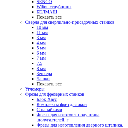
SENCO
Wilton струбцины
БЕЛМАШ
Показать все
Сверла для сверлильно-присадочных станков
10 мм
11 мм
3 мм
4 мм
5 мм
6 мм
7 мм
7.5
8 мм
Зенкера
Чашки
Показать все
Угломеры
Фрезы для фрезерных станков
Блок-Хаус
Комплекты фрез для окон
С напайками
Фрезы для изготовл. полуштапа
,полугалтелей, г
Фрезы для изготовления дверного штапика,