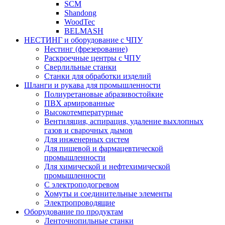
SCM
Shandong
WoodTec
BELMASH
НЕСТИНГ и оборудование с ЧПУ
Нестинг (фрезерование)
Раскроечные центры с ЧПУ
Сверлильные станки
Станки для обработки изделий
Шланги и рукава для промышленности
Полиуретановые абразивостойкие
ПВХ армированные
Высокотемпературные
Вентиляция, аспирация, удаление выхлопных
газов и сварочных дымов
Для инженерных систем
Для пищевой и фармацевтической
промышленности
Для химической и нефтехимической
промышленности
С электроподогревом
Хомуты и соединительные элементы
Электропроводящие
Оборудование по продуктам
Ленточнопильные станки