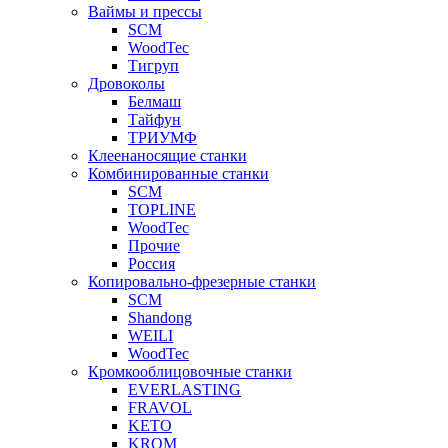
Ваймы и прессы
SCM
WoodTec
Тигруп
Дровоколы
Белмаш
Тайфун
ТРИУМФ
Клеенаносящие станки
Комбинированные станки
SCM
TOPLINE
WoodTec
Прочие
Россия
Копировально-фрезерные станки
SCM
Shandong
WEILI
WoodTec
Кромкооблицовочные станки
EVERLASTING
FRAVOL
KETO
KROM