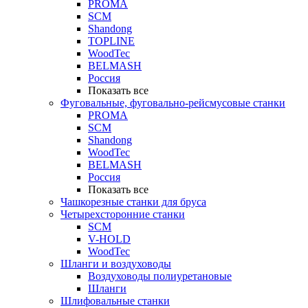
PROMA
SCM
Shandong
TOPLINE
WoodTec
BELMASH
Россия
Показать все
Фуговальные, фуговально-рейсмусовые станки
PROMA
SCM
Shandong
WoodTec
BELMASH
Россия
Показать все
Чашкорезные станки для бруса
Четырехсторонние станки
SCM
V-HOLD
WoodTec
Шланги и воздуховоды
Воздуховоды полиуретановые
Шланги
Шлифовальные станки