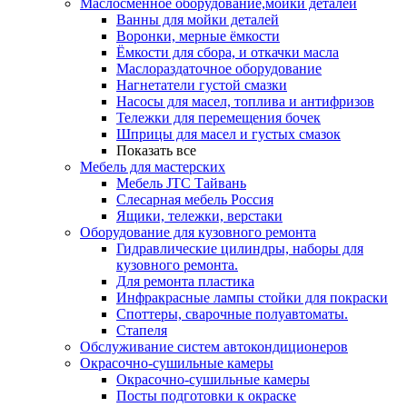
Маслосменное оборудование,мойки деталей
Ванны для мойки деталей
Воронки, мерные ёмкости
Ёмкости для сбора, и откачки масла
Маслораздаточное оборудование
Нагнетатели густой смазки
Насосы для масел, топлива и антифризов
Тележки для перемещения бочек
Шприцы для масел и густых смазок
Показать все
Мебель для мастерских
Мебель JTC Тайвань
Слесарная мебель Россия
Ящики, тележки, верстаки
Оборудование для кузовного ремонта
Гидравлические цилиндры, наборы для
кузовного ремонта.
Для ремонта пластика
Инфракрасные лампы стойки для покраски
Споттеры, сварочные полуавтоматы.
Стапеля
Обслуживание систем автокондиционеров
Окрасочно-сушильные камеры
Окрасочно-сушильные камеры
Посты подготовки к окраске