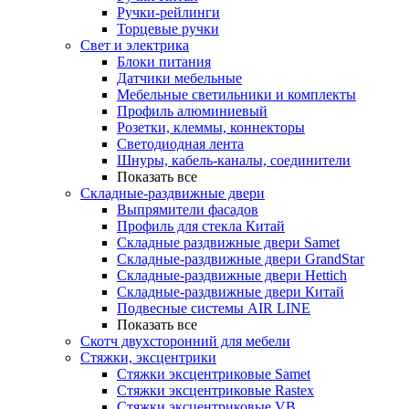
Ручки-рейлинги
Торцевые ручки
Свет и электрика
Блоки питания
Датчики мебельные
Мебельные светильники и комплекты
Профиль алюминиевый
Розетки, клеммы, коннекторы
Светодиодная лента
Шнуры, кабель-каналы, соединители
Показать все
Складные-раздвижные двери
Выпрямители фасадов
Профиль для стекла Китай
Складные раздвижные двери Samet
Складные-раздвижные двери GrandStar
Складные-раздвижные двери Hettich
Складные-раздвижные двери Китай
Подвесные системы AIR LINE
Показать все
Скотч двухсторонний для мебели
Стяжки, эксцентрики
Cтяжки эксцентриковые Samet
Стяжки эксцентриковые Rastex
Стяжки эксцентриковые VB