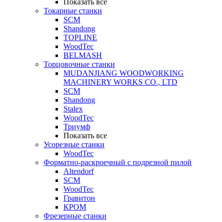
Показать все
Токарные станки
SCM
Shandong
TOPLINE
WoodTec
BELMASH
Торцовочные станки
MUDANJIANG WOODWORKING
MACHINERY WORKS CO., LTD
SCM
Shandong
Stalex
WoodTec
Триумф
Показать все
Усорезные станки
WoodTec
Форматно-раскроечный с подрезной пилой
Altendorf
SCM
WoodTec
Гравитон
КРОМ
Фрезерные станки