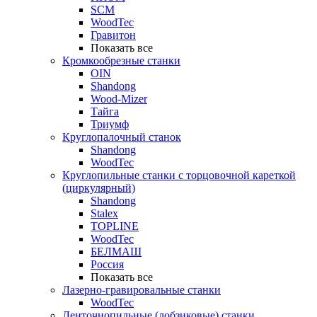
SCM
WoodTec
Гравитон
Показать все
Кромкообрезные станки
OIN
Shandong
Wood-Mizer
Тайга
Триумф
Круглопалочный станок
Shandong
WoodTec
Круглопильные станки с торцовочной кареткой
(циркулярный)
Shandong
Stalex
TOPLINE
WoodTec
БЕЛМАШ
Россия
Показать все
Лазерно-гравировальные станки
WoodTec
Ленточнопильные (лобзиковые) станки