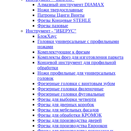
Алмазный инструмент DIAMAX
Ножи твердосплавные
Патроны Цанги Винты
Фрезы Концевые STEHLE
Фрезы пазовые
Инструмент - "ИБЕРУС"
БлокХаус
Головки универсальные с профильными
ножами
Комплектующие к фрезам
Комплекты фрез для изготовления паркета
Концевой инструмент для профильной
обработки
Ножи профильные для универсальных
головок
Фрезерные головки с винтовым зубом
Фрезерные головки филеночные
Фрезерные головки фуговальные
Фрезы для выборки четверти
Фрезы для дверных коробок
Фрезы для мебельных фасадов
Фрезы для обработки КРОМОК
Фрезы для производства дверей
Фрезы для производства Евроокон
Фрезы для производства погонажных