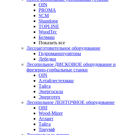
OIN
PROMA
SCM
Shandong
TOPLINE
WoodTec
Белмаш
Показать все
Лесозаготовительное оборудование
Гидроманипуляторы
Лебедки
Лесопильное ДИСКОВОЕ оборудование и
фрезерно-горбыльные станки
OIN
Алтайлестехмаш
Тайга
Энергосила
Энерготех
Лесопильное ЛЕНТОЧНОЕ оборудование
OHI
Wood-Mizer
Атлант
Тайга
Триумф
Лесопильные линии