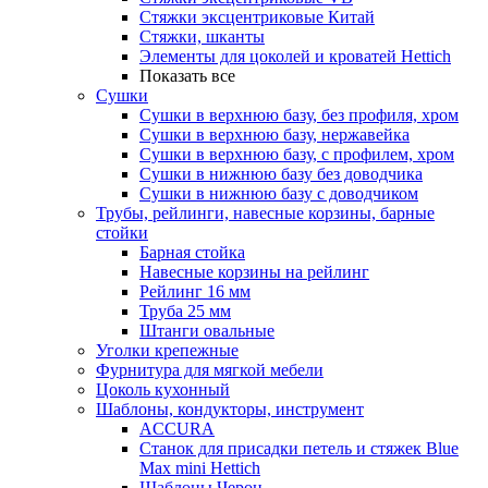
Стяжки эксцентриковые Китай
Стяжки, шканты
Элементы для цоколей и кроватей Hettich
Показать все
Сушки
Сушки в верхнюю базу, без профиля, хром
Сушки в верхнюю базу, нержавейка
Сушки в верхнюю базу, с профилем, хром
Сушки в нижнюю базу без доводчика
Сушки в нижнюю базу с доводчиком
Трубы, рейлинги, навесные корзины, барные
стойки
Барная стойка
Навесные корзины на рейлинг
Рейлинг 16 мм
Труба 25 мм
Штанги овальные
Уголки крепежные
Фурнитура для мягкой мебели
Цоколь кухонный
Шаблоны, кондукторы, инструмент
ACCURA
Станок для присадки петель и стяжек Blue
Max mini Hettich
Шаблоны Черон