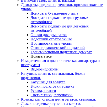
Вытяжки газов, шланги, насадки
Домкраты, подставки, тележки, противооткатные
упоры
Домкраты бутылочного типа
Домкраты подкатные для грузовых
автомобилей
Домкраты подкатные для легковых
автомобилей
Опции для домкратов
Подставки страховочные
Противооткатные упоры
Стол гидравлический подкатной
Трансмиссионый подкатной домкрат
Показать все
Измерительная и диагностическая аппаратура и
инструмент
Видеоэндоскопы
Катушки, шланги, светильники, блоки
подготовки.
Катушки для воздуха
Блоки подготовки воздуха
Рукава, шланги
Светильники, переноски.
Краны,тали, стенды для агрегатов, съемники.
Лежаки, сиденье, ступень на колесо.