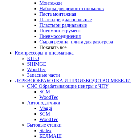
Монтажки
Наборы для ремонта проколов
Паста монтажная
Пластыри диагональные
Пластыри радиальные
Пневмоинструмент
Пневмосоединения
Сырая резина, плита для разогрева
Показать все
Компрессоры и пневматика
KITO
SHIMGE
WoodTec
Запасные части
ДЕРЕВООБРАБОТКА И ПРОИЗВОДСТВО МЕБЕЛИ
CNC Обрабатывающие центры с ЧПУ
SCM
WoodTec
Автоподатчики
Maggi
SCM
WoodTec
Бытовые станки
Stalex
БЕЛМАШ