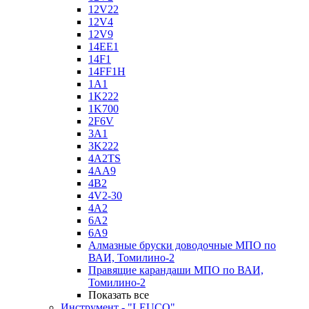
12V22
12V4
12V9
14EE1
14F1
14FF1H
1A1
1K222
1K700
2F6V
3A1
3K222
4A2TS
4AA9
4B2
4V2-30
4А2
6A2
6A9
Алмазные бруски доводочные МПО по
ВАИ, Томилино-2
Правящие карандаши МПО по ВАИ,
Томилино-2
Показать все
Инструмент - "LEUCO"