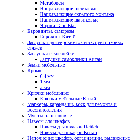
Метабоксы
Направляющие роликовые
Направляющие скрытого монтажа
Направляющие шариковые
Ящики Grandstar
Евровинты, саморезы
Евровинт Китай
Заглушки для евровинтов и эксцентриковых
стяжек
Заглушки самоклейки
Заглушки самоклейки Китай
Замки мебельные
Кромка
0,4 мм
1 мм
2 мм
Крючки мебельные
Крючки мебельные Китай
Маркеры, карандаши, воск для ремонта и
восстановления
Муфты пластиковые
Навесы для шкафов
Навесы для шкафов Hettich
Навесы для шкафов Китай
Наполнение шкафов, организации, выдвижные