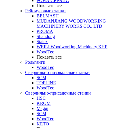
РОНА СЕРВИС
Показать все
Рейсмусовые станки
BELMASH
MUDANJIANG WOODWORKING
MACHINERY WORKS CO., LTD
PROMA
Shandong
Stalex
WEILI Woodworking Machinery КНР
WoodTec
Показать все
Рольганги
WoodTec
Сверлильно-пазовальные станки
SCM
TOPLINE
WoodTec
Сверлильно-присадочные станки
HSC
KROM
Maggi
SCM
WoodTec
KETO