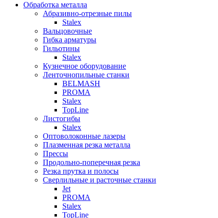
Обработка металла
Абразивно-отрезные пилы
Stalex
Вальцовочные
Гибка арматуры
Гильотины
Stalex
Кузнечное оборудование
Ленточнопильные станки
BELMASH
PROMA
Stalex
TopLine
Листогибы
Stalex
Оптоволоконные лазеры
Плазменная резка металла
Прессы
Продольно-поперечная резка
Резка прутка и полосы
Сверлильные и расточные станки
Jet
PROMA
Stalex
TopLine