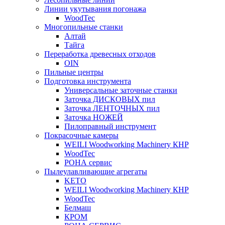
Линии укутывания погонажа
WoodTec
Многопильные станки
Алтай
Тайга
Переработка древесных отходов
OIN
Пильные центры
Подготовка инструмента
Универсальные заточные станки
Заточка ДИСКОВЫХ пил
Заточка ЛЕНТОЧНЫХ пил
Заточка НОЖЕЙ
Пилоправный инструмент
Покрасочные камеры
WEILI Woodworking Machinery КНР
WoodTec
РОНА сервис
Пылеулавливающие агрегаты
KETO
WEILI Woodworking Machinery КНР
WoodTec
Белмаш
КРОМ