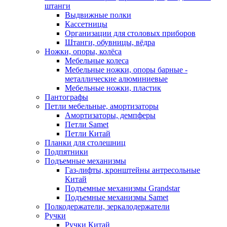
штанги
Выдвижные полки
Кассетницы
Организации для столовых приборов
Штанги, обувницы, вёдра
Ножки, опоры, колёса
Мебельные колеса
Мебельные ножки, опоры барные -
металлические алюминиевые
Мебельные ножки, пластик
Пантографы
Петли мебельные, амортизаторы
Амортизаторы, демпферы
Петли Samet
Петли Китай
Планки для столешниц
Подпятники
Подъемные механизмы
Газ-лифты, кронштейны антресольные
Китай
Подъемные механизмы Grandstar
Подъемные механизмы Samet
Полкодержатели, зеркалодержатели
Ручки
Ручки Китай