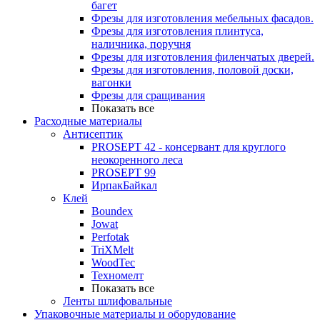
багет
Фрезы для изготовления мебельных фасадов.
Фрезы для изготовления плинтуса,
наличника, поручня
Фрезы для изготовления филенчатых дверей.
Фрезы для изготовления, половой доски,
вагонки
Фрезы для сращивания
Показать все
Расходные материалы
Антисептик
PROSEPT 42 - консервант для круглого
неокоренного леса
PROSEPT 99
ИрпакБайкал
Клей
Boundex
Jowat
Perfotak
TriXMelt
WoodTec
Техномелт
Показать все
Ленты шлифовальные
Упаковочные материалы и оборудование