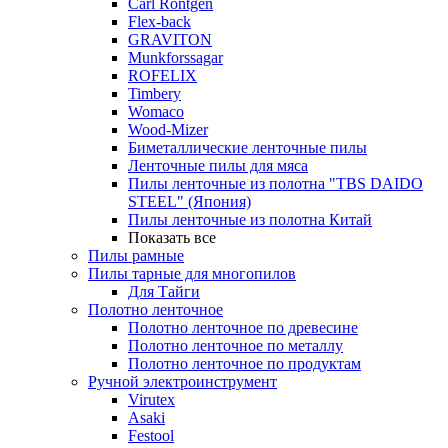
Carl Rontgen
Flex-back
GRAVITON
Munkforssagar
ROFELIX
Timbery
Womaco
Wood-Mizer
Биметаллические ленточные пилы
Ленточные пилы для мяса
Пилы ленточные из полотна "TBS DAIDO
STEEL" (Япония)
Пилы ленточные из полотна Китай
Показать все
Пилы рамные
Пилы тарные для многопилов
Для Тайги
Полотно ленточное
Полотно ленточное по древесине
Полотно ленточное по металлу
Полотно ленточное по продуктам
Ручной электроинструмент
Virutex
Asaki
Festool