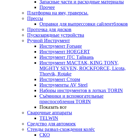
Запасные части и расходные материалы
Прочее
Платформа на яму, траверсы.
Прессы
Оправки для выпрессовки сайлентблоков
Проточка для дисков
Пускозарядные устройства
Ручной Инструмент
Инструмент Forsage
Инструмент HOEGERT
Инструмент JTC Тайвань
Инструмент МАСТАК, KING TONY,
MIGHTY SEVEN, ROCKFORCE, Licota,
Thorvik, Rotake
Инструмент Сторм
Инструменты AV Steel
Наборы инструментов в лотках TORIN
Съёмники и вспомогательные
приспособления TORIN
Показать все
Сварочные аппараты
TELWIN
Средство для автомоек
Стенды развал-схождения колёс
СКО