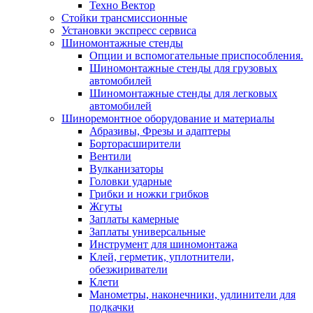
Техно Вектор
Стойки трансмиссионные
Установки экспресс сервиса
Шиномонтажные стенды
Опции и вспомогательные приспособления.
Шиномонтажные стенды для грузовых
автомобилей
Шиномонтажные стенды для легковых
автомобилей
Шиноремонтное оборудование и материалы
Абразивы, Фрезы и адаптеры
Борторасширители
Вентили
Вулканизаторы
Головки ударные
Грибки и ножки грибков
Жгуты
Заплаты камерные
Заплаты универсальные
Инструмент для шиномонтажа
Клей, герметик, уплотнители,
обезжириватели
Клети
Манометры, наконечники, удлинители для
подкачки