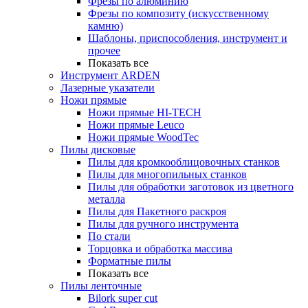
Фрезы по алюминию
Фрезы по композиту (искусственному
камню)
Шаблоны, приспособления, инструмент и
прочее
Показать все
Инструмент ARDEN
Лазерные указатели
Ножи прямые
Ножи прямые HI-TECH
Ножи прямые Leuco
Ножи прямые WoodTec
Пилы дисковые
Пилы для кромкооблицовочных станков
Пилы для многопильных станков
Пилы для обработки заготовок из цветного
металла
Пилы для Пакетного раскроя
Пилы для ручного инструмента
По стали
Торцовка и обработка массива
Форматные пилы
Показать все
Пилы ленточные
Bilork super cut