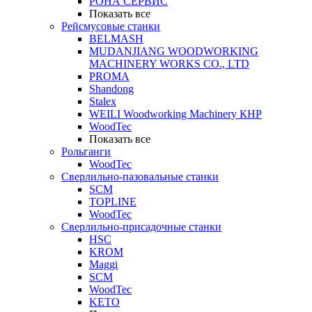
РОНА СЕРВИС
Показать все
Рейсмусовые станки
BELMASH
MUDANJIANG WOODWORKING
MACHINERY WORKS CO., LTD
PROMA
Shandong
Stalex
WEILI Woodworking Machinery КНР
WoodTec
Показать все
Рольганги
WoodTec
Сверлильно-пазовальные станки
SCM
TOPLINE
WoodTec
Сверлильно-присадочные станки
HSC
KROM
Maggi
SCM
WoodTec
KETO