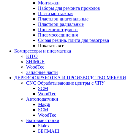
Монтажки
Наборы для ремонта проколов
Паста монтажная
Пластыри диагональные
Пластыри радиальные
Пневмоинструмент
Пневмосоединения
Сырая резина, плита для разогрева
Показать все
Компрессоры и пневматика
KITO
SHIMGE
WoodTec
Запасные части
ДЕРЕВООБРАБОТКА И ПРОИЗВОДСТВО МЕБЕЛИ
CNC Обрабатывающие центры с ЧПУ
SCM
WoodTec
Автоподатчики
Maggi
SCM
WoodTec
Бытовые станки
Stalex
БЕЛМАШ