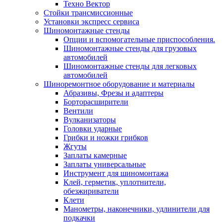
Техно Вектор
Стойки трансмиссионные
Установки экспресс сервиса
Шиномонтажные стенды
Опции и вспомогательные приспособления.
Шиномонтажные стенды для грузовых
автомобилей
Шиномонтажные стенды для легковых
автомобилей
Шиноремонтное оборудование и материалы
Абразивы, Фрезы и адаптеры
Борторасширители
Вентили
Вулканизаторы
Головки ударные
Грибки и ножки грибков
Жгуты
Заплаты камерные
Заплаты универсальные
Инструмент для шиномонтажа
Клей, герметик, уплотнители,
обезжириватели
Клети
Манометры, наконечники, удлинители для
подкачки