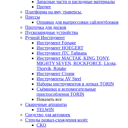
Запасные части и расходные материалы
Прочее
Платформа на яму, траверсы.
Прессы
Оправки для выпрессовки сайлентблоков
Проточка для дисков
Пускозарядные устройства
Ручной Инструмент
Инструмент Forsage
Инструмент HOEGERT
Инструмент JTC Тайвань
Инструмент МАСТАК, KING TONY,
MIGHTY SEVEN, ROCKFORCE, Licota,
Thorvik, Rotake
Инструмент Сторм
Инструменты AV Steel
Наборы инструментов в лотках TORIN
Съёмники и вспомогательные
приспособления TORIN
Показать все
Сварочные аппараты
TELWIN
Средство для автомоек
Стенды развал-схождения колёс
СКО