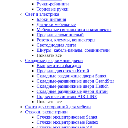
Ручки-рейлинги
Торцевые ручки
Свет и электрика
Блоки питания
Датчики мебельные
Мебельные светильники и комплекты
Профиль алюминиевый
Розетки, клеммы, коннекторы
Светодиодная лента
Шнуры, кабель-каналы, соединители
Показать все
Складные-раздвижные двери
Выпрямители фасадов
Профиль для стекла Китай
Складные раздвижные двери Samet
Складные-раздвижные двери GrandStar
Складные-раздвижные двери Hettich
Складные-раздвижные двери Китай
Подвесные системы AIR LINE
Показать все
Скотч двухсторонний для мебели
Стяжки, эксцентрики
Cтяжки эксцентриковые Samet
Стяжки эксцентриковые Rastex
Стяжки эксцентриковые VB