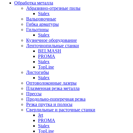
Обработка металла
Абразивно-отрезные пилы
Stalex
Вальцовочные
Гибка арматуры
Гильотины
Stalex
Кузнечное оборудование
Ленточнопильные станки
BELMASH
PROMA
Stalex
TopLine
Листогибы
Stalex
Оптоволоконные лазеры
Плазменная резка металла
Прессы
Продольно-поперечная резка
Резка прутка и полосы
Сверлильные и расточные станки
Jet
PROMA
Stalex
TopLine