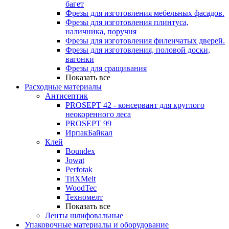
багет
Фрезы для изготовления мебельных фасадов.
Фрезы для изготовления плинтуса,
наличника, поручня
Фрезы для изготовления филенчатых дверей.
Фрезы для изготовления, половой доски,
вагонки
Фрезы для сращивания
Показать все
Расходные материалы
Антисептик
PROSEPT 42 - консервант для круглого
неокоренного леса
PROSEPT 99
ИрпакБайкал
Клей
Boundex
Jowat
Perfotak
TriXMelt
WoodTec
Техномелт
Показать все
Ленты шлифовальные
Упаковочные материалы и оборудование