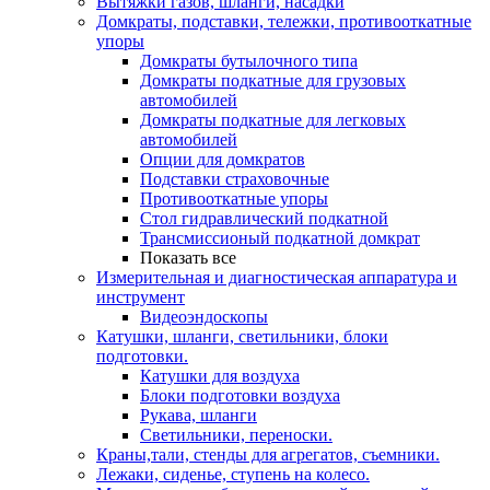
Вытяжки газов, шланги, насадки
Домкраты, подставки, тележки, противооткатные
упоры
Домкраты бутылочного типа
Домкраты подкатные для грузовых
автомобилей
Домкраты подкатные для легковых
автомобилей
Опции для домкратов
Подставки страховочные
Противооткатные упоры
Стол гидравлический подкатной
Трансмиссионый подкатной домкрат
Показать все
Измерительная и диагностическая аппаратура и
инструмент
Видеоэндоскопы
Катушки, шланги, светильники, блоки
подготовки.
Катушки для воздуха
Блоки подготовки воздуха
Рукава, шланги
Светильники, переноски.
Краны,тали, стенды для агрегатов, съемники.
Лежаки, сиденье, ступень на колесо.