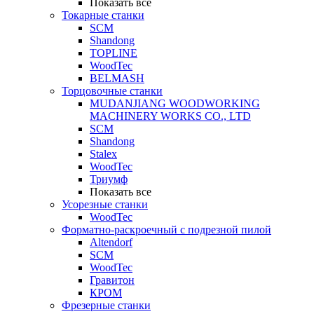
Показать все
Токарные станки
SCM
Shandong
TOPLINE
WoodTec
BELMASH
Торцовочные станки
MUDANJIANG WOODWORKING
MACHINERY WORKS CO., LTD
SCM
Shandong
Stalex
WoodTec
Триумф
Показать все
Усорезные станки
WoodTec
Форматно-раскроечный с подрезной пилой
Altendorf
SCM
WoodTec
Гравитон
КРОМ
Фрезерные станки