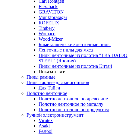
Carl Rontgen
Flex-back
GRAVITON
Munkforssagar
ROFELIX
Timbery
Womaco
Wood-Mizer
Биметаллические ленточные пилы
Ленточные пилы для мяса
Пилы ленточные из полотна "TBS DAIDO
STEEL" (Япония)
Пилы ленточные из полотна Китай
Показать все
Пилы рамные
Пилы тарные для многопилов
Для Тайги
Полотно ленточное
Полотно ленточное по древесине
Полотно ленточное по металлу
Полотно ленточное по продуктам
Ручной электроинструмент
Virutex
Asaki
Festool