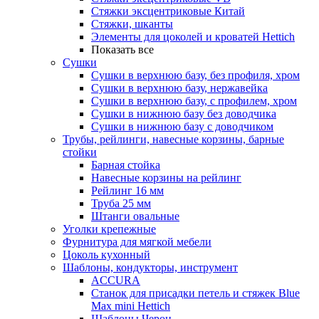
Стяжки эксцентриковые Китай
Стяжки, шканты
Элементы для цоколей и кроватей Hettich
Показать все
Сушки
Сушки в верхнюю базу, без профиля, хром
Сушки в верхнюю базу, нержавейка
Сушки в верхнюю базу, с профилем, хром
Сушки в нижнюю базу без доводчика
Сушки в нижнюю базу с доводчиком
Трубы, рейлинги, навесные корзины, барные
стойки
Барная стойка
Навесные корзины на рейлинг
Рейлинг 16 мм
Труба 25 мм
Штанги овальные
Уголки крепежные
Фурнитура для мягкой мебели
Цоколь кухонный
Шаблоны, кондукторы, инструмент
ACCURA
Станок для присадки петель и стяжек Blue
Max mini Hettich
Шаблоны Черон