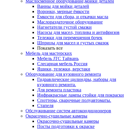
Маслосменное оборудование,мойки деталей
Ванны для мойки деталей
Воронки, мерные ёмкости
Ёмкости для сбора, и откачки масла
Маслораздаточное оборудование
Нагнетатели густой смазки
Насосы для масел, топлива и антифризов
Тележки для перемещения бочек
Шприцы для масел и густых смазок
Показать все
Мебель для мастерских
Мебель JTC Тайвань
Слесарная мебель Россия
Ящики, тележки, верстаки
Оборудование для кузовного ремонта
Гидравлические цилиндры, наборы для
кузовного ремонта.
Для ремонта пластика
Инфракрасные лампы стойки для покраски
Споттеры, сварочные полуавтоматы.
Стапеля
Обслуживание систем автокондиционеров
Окрасочно-сушильные камеры
Окрасочно-сушильные камеры
Посты подготовки к окраске