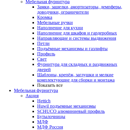
Мебельная фурнитура
Замки, защелки, амортизаторы, демпферы,
доводчики, ограничители
Кромка
Мебельные ручки
Наполнение для кухни
Наполнение для шкафов и гардеробных
Направляющие и системы выдвижения
Петли
Подъёмные механизмы и газлифты
Профиль
Свет
Фурнитура для складных и раздвижных
дверей
Шаблоны, крепёж, заглушки и мелкие
комплектующие для сборки и монтажа
Показать все
Мебельная фурнитура
Акция
Hettich
Huwil подъемные механизмы
SCHUCO алюминиевый профиль
Бутылочницы
МДФ
МДФ Россия