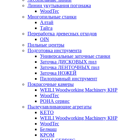
Линии укутывания погонажа
WoodTec
Многопильные станки
Алтай
Тайга
Переработка древесных отходов
OIN
Пильные центры
Подготовка инструмента
Универсальные заточные станки
Заточка ДИСКОВЫХ пил
Заточка ЛЕНТОЧНЫХ пил
Заточка НОЖЕЙ
Пилоправный инструмент
Покрасочные камеры
WEILI Woodworking Machinery КНР
WoodTec
РОНА сервис
Пылеулавливающие агрегаты
KETO
WEILI Woodworking Machinery КНР
WoodTec
Белмаш
КРОМ