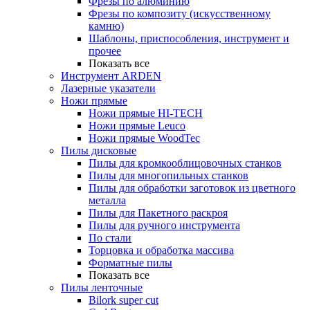
Фрезы по алюминию
Фрезы по композиту (искусственному
камню)
Шаблоны, приспособления, инструмент и
прочее
Показать все
Инструмент ARDEN
Лазерные указатели
Ножи прямые
Ножи прямые HI-TECH
Ножи прямые Leuco
Ножи прямые WoodTec
Пилы дисковые
Пилы для кромкооблицовочных станков
Пилы для многопильных станков
Пилы для обработки заготовок из цветного
металла
Пилы для Пакетного раскроя
Пилы для ручного инструмента
По стали
Торцовка и обработка массива
Форматные пилы
Показать все
Пилы ленточные
Bilork super cut