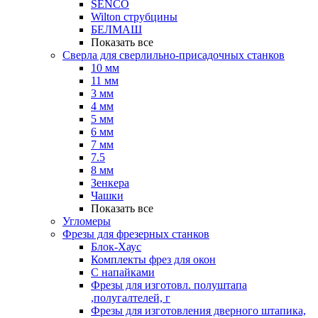
SENCO
Wilton струбцины
БЕЛМАШ
Показать все
Сверла для сверлильно-присадочных станков
10 мм
11 мм
3 мм
4 мм
5 мм
6 мм
7 мм
7.5
8 мм
Зенкера
Чашки
Показать все
Угломеры
Фрезы для фрезерных станков
Блок-Хаус
Комплекты фрез для окон
С напайками
Фрезы для изготовл. полуштапа
,полугалтелей, г
Фрезы для изготовления дверного штапика,