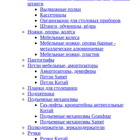
штанги
Выдвижные полки
Кассетницы
Организации для столовых приборов
Штанги, обувницы, вёдра
Ножки, опоры, колёса
Мебельные колеса
Мебельные ножки, опоры барные -
металлические алюминиевые
Мебельные ножки, пластик
Пантографы
Петли мебельные, амортизаторы
Амортизаторы, демпферы
Петли Samet
Петли Китай
Планки для столешниц
Подпятники
Подъемные механизмы
Газ-лифты, кронштейны антресольные
Китай
Подъемные механизмы Grandstar
Подъемные механизмы Samet
Полкодержатели, зеркалодержатели
Ручки
Ручки Китай