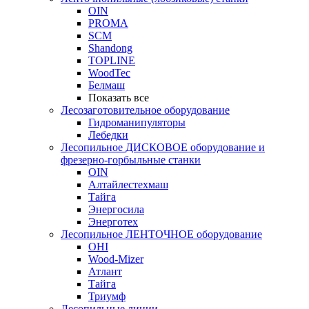
OIN
PROMA
SCM
Shandong
TOPLINE
WoodTec
Белмаш
Показать все
Лесозаготовительное оборудование
Гидроманипуляторы
Лебедки
Лесопильное ДИСКОВОЕ оборудование и
фрезерно-горбыльные станки
OIN
Алтайлестехмаш
Тайга
Энергосила
Энерготех
Лесопильное ЛЕНТОЧНОЕ оборудование
OHI
Wood-Mizer
Атлант
Тайга
Триумф
Лесопильные линии