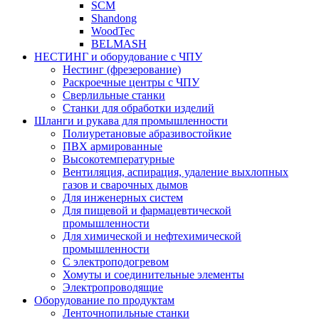
SCM
Shandong
WoodTec
BELMASH
НЕСТИНГ и оборудование с ЧПУ
Нестинг (фрезерование)
Раскроечные центры с ЧПУ
Сверлильные станки
Станки для обработки изделий
Шланги и рукава для промышленности
Полиуретановые абразивостойкие
ПВХ армированные
Высокотемпературные
Вентиляция, аспирация, удаление выхлопных
газов и сварочных дымов
Для инженерных систем
Для пищевой и фармацевтической
промышленности
Для химической и нефтехимической
промышленности
С электроподогревом
Хомуты и соединительные элементы
Электропроводящие
Оборудование по продуктам
Ленточнопильные станки