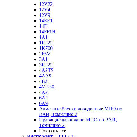
12V22
12V4
12V9
14EE1
14F1
14FF1H
1A1
1K222
1K700
2F6V
3A1
3K222
4A2TS
4AA9
4B2
4V2-30
4А2
6A2
6A9
Алмазные бруски доводочные МПО по
ВАИ, Томилино-2
Правящие карандаши МПО по ВАИ,
Томилино-2
Показать все
Инструмент - "LEUCO"