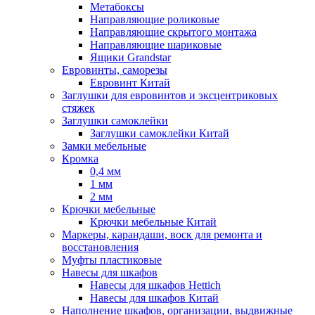
Метабоксы
Направляющие роликовые
Направляющие скрытого монтажа
Направляющие шариковые
Ящики Grandstar
Евровинты, саморезы
Евровинт Китай
Заглушки для евровинтов и эксцентриковых
стяжек
Заглушки самоклейки
Заглушки самоклейки Китай
Замки мебельные
Кромка
0,4 мм
1 мм
2 мм
Крючки мебельные
Крючки мебельные Китай
Маркеры, карандаши, воск для ремонта и
восстановления
Муфты пластиковые
Навесы для шкафов
Навесы для шкафов Hettich
Навесы для шкафов Китай
Наполнение шкафов, организации, выдвижные