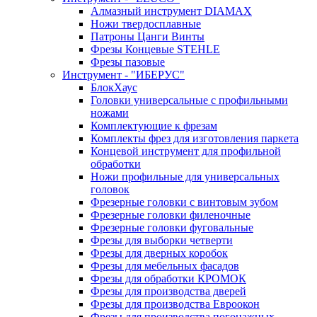
Алмазный инструмент DIAMAX
Ножи твердосплавные
Патроны Цанги Винты
Фрезы Концевые STEHLE
Фрезы пазовые
Инструмент - "ИБЕРУС"
БлокХаус
Головки универсальные с профильными
ножами
Комплектующие к фрезам
Комплекты фрез для изготовления паркета
Концевой инструмент для профильной
обработки
Ножи профильные для универсальных
головок
Фрезерные головки с винтовым зубом
Фрезерные головки филеночные
Фрезерные головки фуговальные
Фрезы для выборки четверти
Фрезы для дверных коробок
Фрезы для мебельных фасадов
Фрезы для обработки КРОМОК
Фрезы для производства дверей
Фрезы для производства Евроокон
Фрезы для производства погонажных