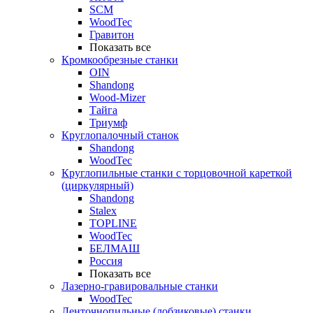
SCM
WoodTec
Гравитон
Показать все
Кромкообрезные станки
OIN
Shandong
Wood-Mizer
Тайга
Триумф
Круглопалочный станок
Shandong
WoodTec
Круглопильные станки с торцовочной кареткой
(циркулярный)
Shandong
Stalex
TOPLINE
WoodTec
БЕЛМАШ
Россия
Показать все
Лазерно-гравировальные станки
WoodTec
Ленточнопильные (лобзиковые) станки