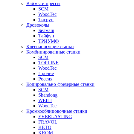
Ваймы и прессы
SCM
WoodTec
Тигруп
Дровоколы
Белмаш
Тайфун
ТРИУМФ
Клеенаносящие станки
Комбинированные станки
SCM
TOPLINE
WoodTec
Прочие
Россия
Копировально-фрезерные станки
SCM
Shandong
WEILI
WoodTec
Кромкооблицовочные станки
EVERLASTING
FRAVOL
KETO
KROM