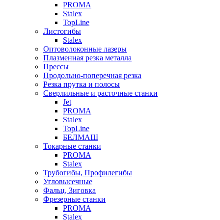
PROMA
Stalex
TopLine
Листогибы
Stalex
Оптоволоконные лазеры
Плазменная резка металла
Прессы
Продольно-поперечная резка
Резка прутка и полосы
Сверлильные и расточные станки
Jet
PROMA
Stalex
TopLine
БЕЛМАШ
Токарные станки
PROMA
Stalex
Трубогибы, Профилегибы
Угловысечные
Фальц, Зиговка
Фрезерные станки
PROMA
Stalex