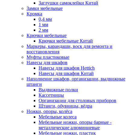
Заглушки самоклейки Китай
Замки мебельные
Кромка
0,4 мм
1 мм
2 мм
Крючки мебельные
Крючки мебельные Китай
Маркеры, карандаши, воск для ремонта и
восстановления
Муфты пластиковые
Навесы для шкафов
Навесы для шкафов Hettich
Навесы для шкафов Китай
Наполнение шкафов, организации, выдвижные
штанги
Выдвижные полки
Кассетницы
Организации для столовых приборов
Штанги, обувницы, вёдра
Ножки, опоры, колёса
Мебельные колеса
Мебельные ножки, опоры барные -
металлические алюминиевые
Мебельные ножки, пластик