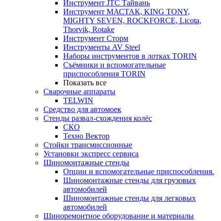
Инструмент JTC Тайвань
Инструмент МАСТАК, KING TONY,
MIGHTY SEVEN, ROCKFORCE, Licota,
Thorvik, Rotake
Инструмент Сторм
Инструменты AV Steel
Наборы инструментов в лотках TORIN
Съёмники и вспомогательные
приспособления TORIN
Показать все
Сварочные аппараты
TELWIN
Средство для автомоек
Стенды развал-схождения колёс
СКО
Техно Вектор
Стойки трансмиссионные
Установки экспресс сервиса
Шиномонтажные стенды
Опции и вспомогательные приспособления.
Шиномонтажные стенды для грузовых
автомобилей
Шиномонтажные стенды для легковых
автомобилей
Шиноремонтное оборудование и материалы