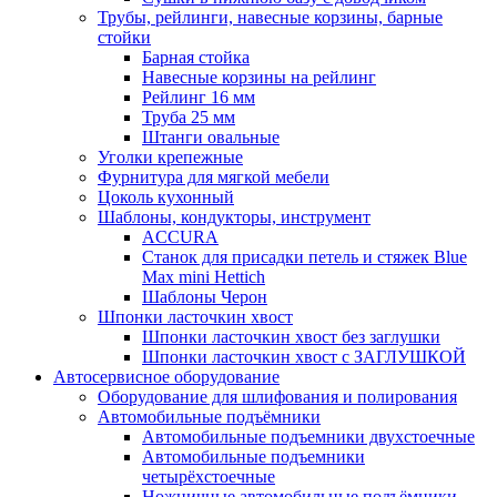
Трубы, рейлинги, навесные корзины, барные
стойки
Барная стойка
Навесные корзины на рейлинг
Рейлинг 16 мм
Труба 25 мм
Штанги овальные
Уголки крепежные
Фурнитура для мягкой мебели
Цоколь кухонный
Шаблоны, кондукторы, инструмент
ACCURA
Станок для присадки петель и стяжек Blue
Max mini Hettich
Шаблоны Черон
Шпонки ласточкин хвост
Шпонки ласточкин хвост без заглушки
Шпонки ласточкин хвост с ЗАГЛУШКОЙ
Автосервисное оборудование
Оборудование для шлифования и полирования
Автомобильные подъёмники
Автомобильные подъемники двухстоечные
Автомобильные подъемники
четырёхстоечные
Ножничные автомобильные подъёмники