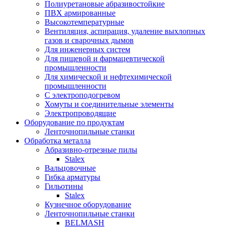
Полиуретановые абразивостойкие
ПВХ армированные
Высокотемпературные
Вентиляция, аспирация, удаление выхлопных
газов и сварочных дымов
Для инженерных систем
Для пищевой и фармацевтической
промышленности
Для химической и нефтехимической
промышленности
С электроподогревом
Хомуты и соединительные элементы
Электропроводящие
Оборудование по продуктам
Ленточнопильные станки
Обработка металла
Абразивно-отрезные пилы
Stalex
Вальцовочные
Гибка арматуры
Гильотины
Stalex
Кузнечное оборудование
Ленточнопильные станки
BELMASH