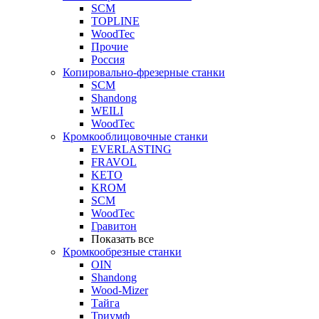
SCM
TOPLINE
WoodTec
Прочие
Россия
Копировально-фрезерные станки
SCM
Shandong
WEILI
WoodTec
Кромкооблицовочные станки
EVERLASTING
FRAVOL
KETO
KROM
SCM
WoodTec
Гравитон
Показать все
Кромкообрезные станки
OIN
Shandong
Wood-Mizer
Тайга
Триумф