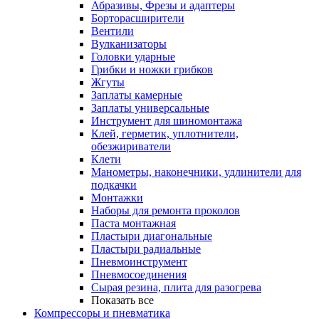
Абразивы, Фрезы и адаптеры
Борторасширители
Вентили
Вулканизаторы
Головки ударные
Грибки и ножки грибков
Жгуты
Заплаты камерные
Заплаты универсальные
Инструмент для шиномонтажа
Клей, герметик, уплотнители,
обезжириватели
Клети
Манометры, наконечники, удлинители для
подкачки
Монтажки
Наборы для ремонта проколов
Паста монтажная
Пластыри диагональные
Пластыри радиальные
Пневмоинструмент
Пневмосоединения
Сырая резина, плита для разогрева
Показать все
Компрессоры и пневматика