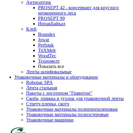
Антисептик
PROSEPT 42 - консервант для круглого
неокоренного леса
PROSEPT 99
ИрпакБайкал
Клей
Boundex
Jowat
Perfotak
TriXMelt
WoodTec
Техномелт
Показать все
Ленты шлифовальные
Упаковочные материалы и оборудование
Robopac SPA
Лента стальная
Пакеты с логотипом "Гравитон"
Скоба, пряжка и уголок для упаковочной ленты
Стретч пленка, скотч
Упаковочные материалы полипропиленовые
Упаковочные материалы полиэстеровые
Упаковочные машинки