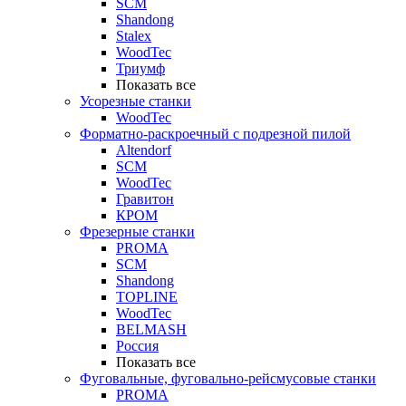
SCM
Shandong
Stalex
WoodTec
Триумф
Показать все
Усорезные станки
WoodTec
Форматно-раскроечный с подрезной пилой
Altendorf
SCM
WoodTec
Гравитон
КРОМ
Фрезерные станки
PROMA
SCM
Shandong
TOPLINE
WoodTec
BELMASH
Россия
Показать все
Фуговальные, фуговально-рейсмусовые станки
PROMA