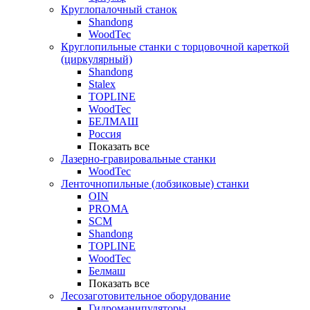
Круглопалочный станок
Shandong
WoodTec
Круглопильные станки с торцовочной кареткой
(циркулярный)
Shandong
Stalex
TOPLINE
WoodTec
БЕЛМАШ
Россия
Показать все
Лазерно-гравировальные станки
WoodTec
Ленточнопильные (лобзиковые) станки
OIN
PROMA
SCM
Shandong
TOPLINE
WoodTec
Белмаш
Показать все
Лесозаготовительное оборудование
Гидроманипуляторы