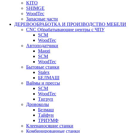
KITO
SHIMGE
WoodTec
Запасные части
ДЕРЕВООБРАБОТКА И ПРОИЗВОДСТВО МЕБЕЛИ
CNC Обрабатывающие центры с ЧПУ
SCM
WoodTec
Автоподатчики
Maggi
SCM
WoodTec
Бытовые станки
Stalex
БЕЛМАШ
Ваймы и прессы
SCM
WoodTec
Тигруп
Дровоколы
Белмаш
Тайфун
ТРИУМФ
Клеенаносящие станки
Комбинированные станки