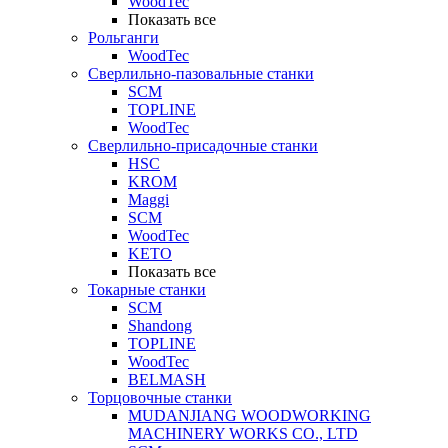
WoodTec
Показать все
Рольганги
WoodTec
Сверлильно-пазовальные станки
SCM
TOPLINE
WoodTec
Сверлильно-присадочные станки
HSC
KROM
Maggi
SCM
WoodTec
KETO
Показать все
Токарные станки
SCM
Shandong
TOPLINE
WoodTec
BELMASH
Торцовочные станки
MUDANJIANG WOODWORKING
MACHINERY WORKS CO., LTD