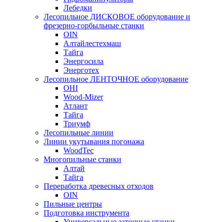
Лебедки
Лесопильное ДИСКОВОЕ оборудование и
фрезерно-горбыльные станки
OIN
Алтайлестехмаш
Тайга
Энергосила
Энерготех
Лесопильное ЛЕНТОЧНОЕ оборудование
OHI
Wood-Mizer
Атлант
Тайга
Триумф
Лесопильные линии
Линии укутывания погонажа
WoodTec
Многопильные станки
Алтай
Тайга
Переработка древесных отходов
OIN
Пильные центры
Подготовка инструмента
Универсальные заточные станки