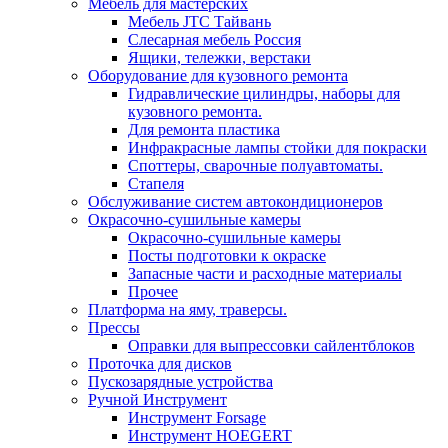
Мебель для мастерских
Мебель JTC Тайвань
Слесарная мебель Россия
Ящики, тележки, верстаки
Оборудование для кузовного ремонта
Гидравлические цилиндры, наборы для
кузовного ремонта.
Для ремонта пластика
Инфракрасные лампы стойки для покраски
Споттеры, сварочные полуавтоматы.
Стапеля
Обслуживание систем автокондиционеров
Окрасочно-сушильные камеры
Окрасочно-сушильные камеры
Посты подготовки к окраске
Запасные части и расходные материалы
Прочее
Платформа на яму, траверсы.
Прессы
Оправки для выпрессовки сайлентблоков
Проточка для дисков
Пускозарядные устройства
Ручной Инструмент
Инструмент Forsage
Инструмент HOEGERT