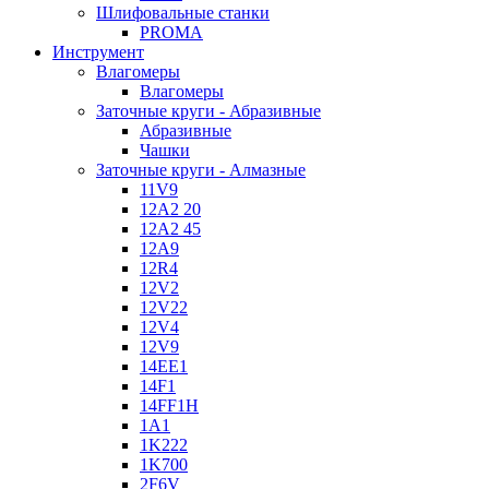
Шлифовальные станки
PROMA
Инструмент
Влагомеры
Влагомеры
Заточные круги - Абразивные
Абразивные
Чашки
Заточные круги - Алмазные
11V9
12A2 20
12A2 45
12A9
12R4
12V2
12V22
12V4
12V9
14EE1
14F1
14FF1H
1A1
1K222
1K700
2F6V