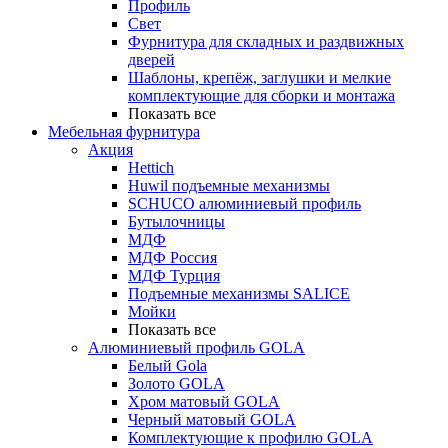
Профиль
Свет
Фурнитура для складных и раздвижных
дверей
Шаблоны, крепёж, заглушки и мелкие
комплектующие для сборки и монтажа
Показать все
Мебельная фурнитура
Акция
Hettich
Huwil подъемные механизмы
SCHUCO алюминиевый профиль
Бутылочницы
МДФ
МДФ Россия
МДФ Турция
Подъемные механизмы SALICE
Мойки
Показать все
Алюминиевый профиль GOLA
Белый Gola
Золото GOLA
Хром матовый GOLA
Черный матовый GOLA
Комплектующие к профилю GOLA