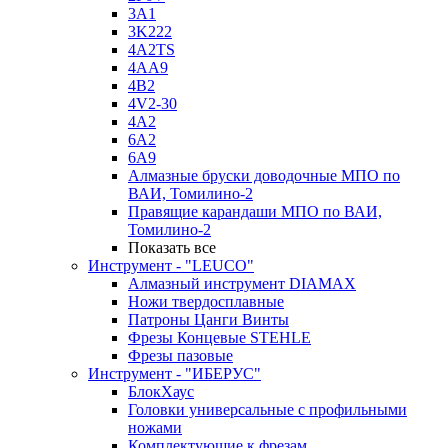
3A1
3K222
4A2TS
4AA9
4B2
4V2-30
4А2
6A2
6A9
Алмазные бруски доводочные МПО по
ВАИ, Томилино-2
Правящие карандаши МПО по ВАИ,
Томилино-2
Показать все
Инструмент - "LEUCO"
Алмазный инструмент DIAMAX
Ножи твердосплавные
Патроны Цанги Винты
Фрезы Концевые STEHLE
Фрезы пазовые
Инструмент - "ИБЕРУС"
БлокХаус
Головки универсальные с профильными
ножами
Комплектующие к фрезам