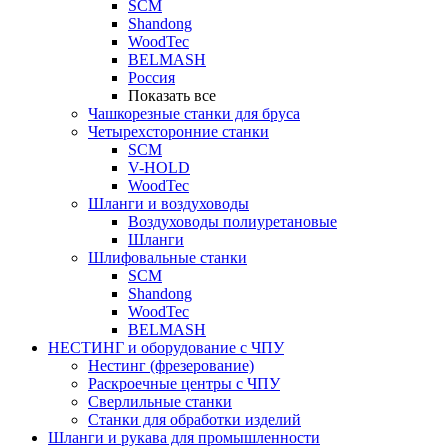
SCM
Shandong
WoodTec
BELMASH
Россия
Показать все
Чашкорезные станки для бруса
Четырехсторонние станки
SCM
V-HOLD
WoodTec
Шланги и воздуховоды
Воздуховоды полиуретановые
Шланги
Шлифовальные станки
SCM
Shandong
WoodTec
BELMASH
НЕСТИНГ и оборудование с ЧПУ
Нестинг (фрезерование)
Раскроечные центры с ЧПУ
Сверлильные станки
Станки для обработки изделий
Шланги и рукава для промышленности