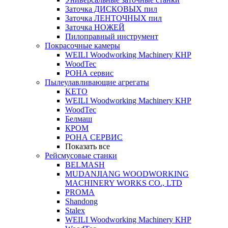
Заточка ДИСКОВЫХ пил
Заточка ЛЕНТОЧНЫХ пил
Заточка НОЖЕЙ
Пилоправный инструмент
Покрасочные камеры
WEILI Woodworking Machinery КНР
WoodTec
РОНА сервис
Пылеулавливающие агрегаты
KETO
WEILI Woodworking Machinery КНР
WoodTec
Белмаш
КРОМ
РОНА СЕРВИС
Показать все
Рейсмусовые станки
BELMASH
MUDANJIANG WOODWORKING
MACHINERY WORKS CO., LTD
PROMA
Shandong
Stalex
WEILI Woodworking Machinery КНР