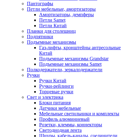
Пантографы
Петли мебельные, амортизаторы
Амортизаторы, демпферы
Петли Samet
Петли Китай
Планки для столешниц
Подпятники
Подъемные механизмы
Газ-лифты, кронштейны антресольные
Китай
Подъемные механизмы Grandstar
Подъемные механизмы Samet
Полкодержатели, зеркалодержатели
Ручки
Ручки Китай
Ручки-рейлинги
Торцевые ручки
Свет и электрика
Блоки питания
Датчики мебельные
Мебельные светильники и комплекты
Профиль алюминиевый
Розетки, клеммы, коннекторы
Светодиодная лента
Шнуры, кабель-каналы, соединители