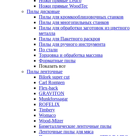
Ножи прямые Leuco
Ножи прямые WoodTec
Пилы дисковые
Пилы для кромкооблицовочных станков
Пилы для многопильных станков
Пилы для обработки заготовок из цветного
металла
Пилы для Пакетного раскроя
Пилы для ручного инструмента
По стали
Торцовка и обработка массива
Форматные пилы
Показать все
Пилы ленточные
Bilork super cut
Carl Rontgen
Flex-back
GRAVITON
Munkforssagar
ROFELIX
Timbery
Womaco
Wood-Mizer
Биметаллические ленточные пилы
Ленточные пилы для мяса