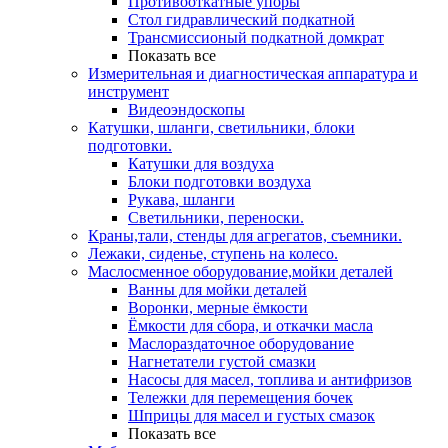
Противооткатные упоры
Стол гидравлический подкатной
Трансмиссионый подкатной домкрат
Показать все
Измерительная и диагностическая аппаратура и
инструмент
Видеоэндоскопы
Катушки, шланги, светильники, блоки
подготовки.
Катушки для воздуха
Блоки подготовки воздуха
Рукава, шланги
Светильники, переноски.
Краны,тали, стенды для агрегатов, съемники.
Лежаки, сиденье, ступень на колесо.
Маслосменное оборудование,мойки деталей
Ванны для мойки деталей
Воронки, мерные ёмкости
Ёмкости для сбора, и откачки масла
Маслораздаточное оборудование
Нагнетатели густой смазки
Насосы для масел, топлива и антифризов
Тележки для перемещения бочек
Шприцы для масел и густых смазок
Показать все