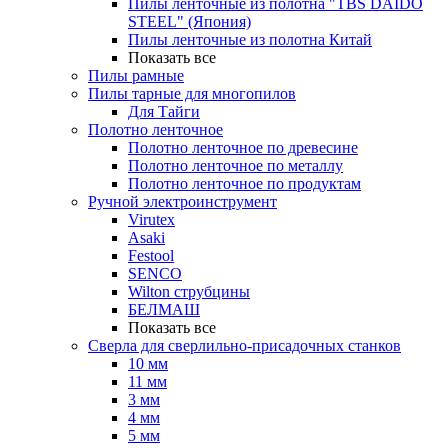
Пилы ленточные из полотна "TBS DAIDO
STEEL" (Япония)
Пилы ленточные из полотна Китай
Показать все
Пилы рамные
Пилы тарные для многопилов
Для Тайги
Полотно ленточное
Полотно ленточное по древесине
Полотно ленточное по металлу
Полотно ленточное по продуктам
Ручной электроинструмент
Virutex
Asaki
Festool
SENCO
Wilton струбцины
БЕЛМАШ
Показать все
Сверла для сверлильно-присадочных станков
10 мм
11 мм
3 мм
4 мм
5 мм