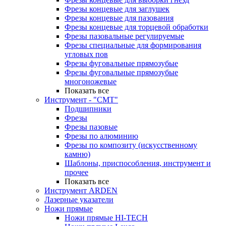
Фрезы концевые для заглушек
Фрезы концевые для пазования
Фрезы концевые для торцевой обработки
Фрезы пазовальные регулируемые
Фрезы специальные для формирования
угловых пов
Фрезы фуговальные прямозубые
Фрезы фуговальные прямозубые
многоножевые
Показать все
Инструмент - "СМТ"
Подшипники
Фрезы
Фрезы пазовые
Фрезы по алюминию
Фрезы по композиту (искусственному
камню)
Шаблоны, приспособления, инструмент и
прочее
Показать все
Инструмент ARDEN
Лазерные указатели
Ножи прямые
Ножи прямые HI-TECH