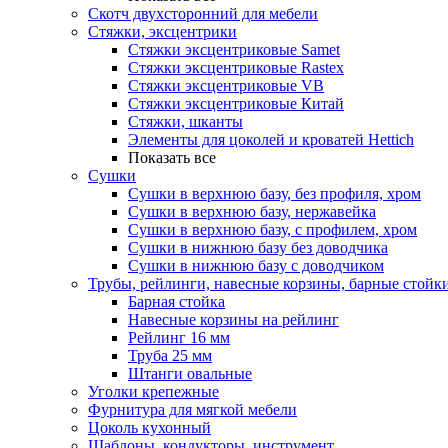
Скотч двухсторонний для мебели
Стяжки, эксцентрики
Cтяжки эксцентриковые Samet
Стяжки эксцентриковые Rastex
Стяжки эксцентриковые VB
Стяжки эксцентриковые Китай
Стяжки, шканты
Элементы для цоколей и кроватей Hettich
Показать все
Сушки
Сушки в верхнюю базу, без профиля, хром
Сушки в верхнюю базу, нержавейка
Сушки в верхнюю базу, с профилем, хром
Сушки в нижнюю базу без доводчика
Сушки в нижнюю базу с доводчиком
Трубы, рейлинги, навесные корзины, барные стойк
Барная стойка
Навесные корзины на рейлинг
Рейлинг 16 мм
Труба 25 мм
Штанги овальные
Уголки крепежные
Фурнитура для мягкой мебели
Цоколь кухонный
Шаблоны, кондукторы, инструмент