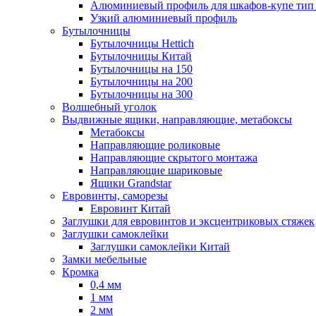
Алюминиевый профиль для шкафов-купе ти
Узкий алюминиевый профиль
Бутылочницы
Бутылочницы Hettich
Бутылочницы Китай
Бутылочницы на 150
Бутылочницы на 200
Бутылочницы на 300
Волшебный уголок
Выдвижные ящики, направляющие, метабоксы
Метабоксы
Направляющие роликовые
Направляющие скрытого монтажа
Направляющие шариковые
Ящики Grandstar
Евровинты, саморезы
Евровинт Китай
Заглушки для евровинтов и эксцентриковых стяжек
Заглушки самоклейки
Заглушки самоклейки Китай
Замки мебельные
Кромка
0,4 мм
1 мм
2 мм