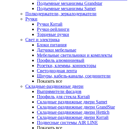
Подъемные механизмы Grandstar
Подъемные механизмы Samet
Полкодержатели, зеркалодержатели
Ручки
Ручки Китай
Ручки-рейлинги
Торцевые ручки
Свет и электрика
Блоки питания
Датчики мебельные
Мебельные светильники и комплекты
Профиль алюминиевый
Розетки, клеммы, коннекторы
Светодиодная лента
Шнуры, кабель-каналы, соединители
Показать все
Складные-раздвижные двери
Выпрямители фасадов
Профиль для стекла Китай
Складные раздвижные двери Samet
Складные-раздвижные двери GrandStar
Складные-раздвижные двери Hettich
Складные-раздвижные двери Китай
Подвесные системы AIR LINE
Показать все