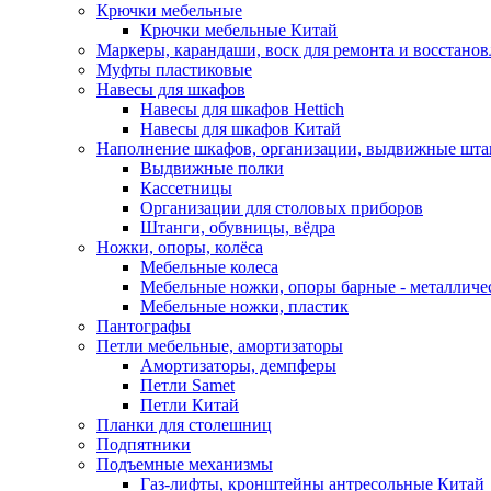
Крючки мебельные
Крючки мебельные Китай
Маркеры, карандаши, воск для ремонта и восстано
Муфты пластиковые
Навесы для шкафов
Навесы для шкафов Hettich
Навесы для шкафов Китай
Наполнение шкафов, организации, выдвижные шта
Выдвижные полки
Кассетницы
Организации для столовых приборов
Штанги, обувницы, вёдра
Ножки, опоры, колёса
Мебельные колеса
Мебельные ножки, опоры барные - металлич
Мебельные ножки, пластик
Пантографы
Петли мебельные, амортизаторы
Амортизаторы, демпферы
Петли Samet
Петли Китай
Планки для столешниц
Подпятники
Подъемные механизмы
Газ-лифты, кронштейны антресольные Китай