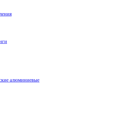
вления
нги
еские алюминиевые