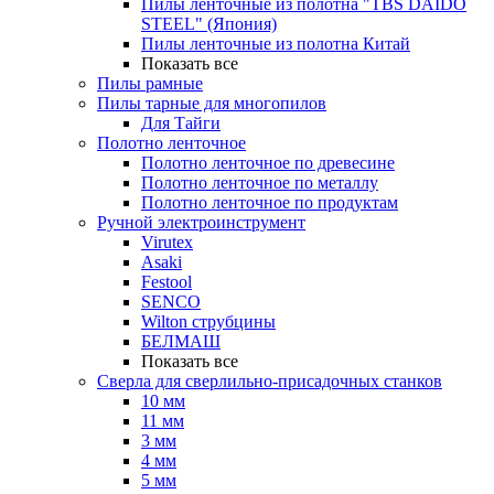
Пилы ленточные из полотна "TBS DAIDO
STEEL" (Япония)
Пилы ленточные из полотна Китай
Показать все
Пилы рамные
Пилы тарные для многопилов
Для Тайги
Полотно ленточное
Полотно ленточное по древесине
Полотно ленточное по металлу
Полотно ленточное по продуктам
Ручной электроинструмент
Virutex
Asaki
Festool
SENCO
Wilton струбцины
БЕЛМАШ
Показать все
Сверла для сверлильно-присадочных станков
10 мм
11 мм
3 мм
4 мм
5 мм