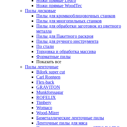
Ножи прямые Leuco
Ножи прямые WoodTec
Пилы дисковые
Пилы для кромкооблицовочных станков
Пилы для многопильных станков
Пилы для обработки заготовок из цветного
металла
Пилы для Пакетного раскроя
Пилы для ручного инструмента
По стали
Торцовка и обработка массива
Форматные пилы
Показать все
Пилы ленточные
Bilork super cut
Carl Rontgen
Flex-back
GRAVITON
Munkforssagar
ROFELIX
Timbery
Womaco
Wood-Mizer
Биметаллические ленточные пилы
Ленточные пилы для мяса