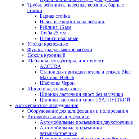
Трубы, рейлинги, навесные корзины, барные
стойки
Барная стойка
Навесные корзины на рейлинг
Рейлинг 16 мм
Труба 25 мм
Штанги овальные
Уголки крепежные
Фурнитура для мягкой мебели
Цоколь кухонный
Шаблоны, кондукторы, инструмент
ACCURA
Станок для присадки петель и стяжек Blue
Max mini Hettich
Шаблоны Черон
Шпонки ласточкин хвост
Шпонки ласточкин хвост без заглушки
Шпонки ласточкин хвост с ЗАГЛУШКОЙ
Автосервисное оборудование
Оборудование для шлифования и полирования
Автомобильные подъёмники
Автомобильные подъемники двухстоечные
Автомобильные подъемники
четырёхстоечные
Ножничные автомобильные подъёмники