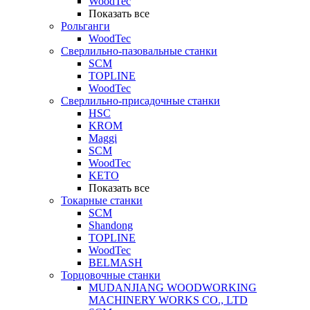
WoodTec
Показать все
Рольганги
WoodTec
Сверлильно-пазовальные станки
SCM
TOPLINE
WoodTec
Сверлильно-присадочные станки
HSC
KROM
Maggi
SCM
WoodTec
KETO
Показать все
Токарные станки
SCM
Shandong
TOPLINE
WoodTec
BELMASH
Торцовочные станки
MUDANJIANG WOODWORKING
MACHINERY WORKS CO., LTD