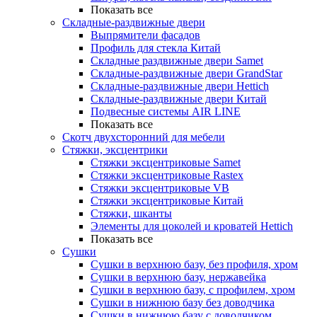
Показать все
Складные-раздвижные двери
Выпрямители фасадов
Профиль для стекла Китай
Складные раздвижные двери Samet
Складные-раздвижные двери GrandStar
Складные-раздвижные двери Hettich
Складные-раздвижные двери Китай
Подвесные системы AIR LINE
Показать все
Скотч двухсторонний для мебели
Стяжки, эксцентрики
Cтяжки эксцентриковые Samet
Стяжки эксцентриковые Rastex
Стяжки эксцентриковые VB
Стяжки эксцентриковые Китай
Стяжки, шканты
Элементы для цоколей и кроватей Hettich
Показать все
Сушки
Сушки в верхнюю базу, без профиля, хром
Сушки в верхнюю базу, нержавейка
Сушки в верхнюю базу, с профилем, хром
Сушки в нижнюю базу без доводчика
Сушки в нижнюю базу с доводчиком