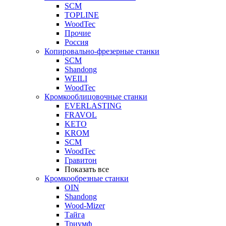
SCM
TOPLINE
WoodTec
Прочие
Россия
Копировально-фрезерные станки
SCM
Shandong
WEILI
WoodTec
Кромкооблицовочные станки
EVERLASTING
FRAVOL
KETO
KROM
SCM
WoodTec
Гравитон
Показать все
Кромкообрезные станки
OIN
Shandong
Wood-Mizer
Тайга
Триумф