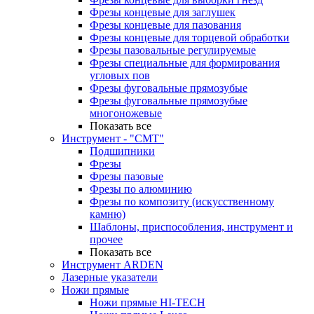
Фрезы концевые для заглушек
Фрезы концевые для пазования
Фрезы концевые для торцевой обработки
Фрезы пазовальные регулируемые
Фрезы специальные для формирования
угловых пов
Фрезы фуговальные прямозубые
Фрезы фуговальные прямозубые
многоножевые
Показать все
Инструмент - "СМТ"
Подшипники
Фрезы
Фрезы пазовые
Фрезы по алюминию
Фрезы по композиту (искусственному
камню)
Шаблоны, приспособления, инструмент и
прочее
Показать все
Инструмент ARDEN
Лазерные указатели
Ножи прямые
Ножи прямые HI-TECH