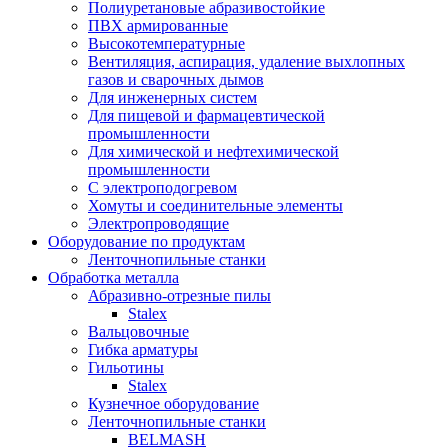
Полиуретановые абразивостойкие
ПВХ армированные
Высокотемпературные
Вентиляция, аспирация, удаление выхлопных
газов и сварочных дымов
Для инженерных систем
Для пищевой и фармацевтической
промышленности
Для химической и нефтехимической
промышленности
С электроподогревом
Хомуты и соединительные элементы
Электропроводящие
Оборудование по продуктам
Ленточнопильные станки
Обработка металла
Абразивно-отрезные пилы
Stalex
Вальцовочные
Гибка арматуры
Гильотины
Stalex
Кузнечное оборудование
Ленточнопильные станки
BELMASH