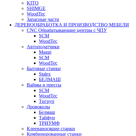
KITO
SHIMGE
WoodTec
Запасные части
ДЕРЕВООБРАБОТКА И ПРОИЗВОДСТВО МЕБЕЛИ
CNC Обрабатывающие центры с ЧПУ
SCM
WoodTec
Автоподатчики
Maggi
SCM
WoodTec
Бытовые станки
Stalex
БЕЛМАШ
Ваймы и прессы
SCM
WoodTec
Тигруп
Дровоколы
Белмаш
Тайфун
ТРИУМФ
Клеенаносящие станки
Комбинированные станки