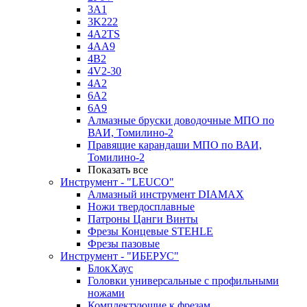
3A1
3K222
4A2TS
4AA9
4B2
4V2-30
4А2
6A2
6A9
Алмазные бруски доводочные МПО по
ВАИ, Томилино-2
Правящие карандаши МПО по ВАИ,
Томилино-2
Показать все
Инструмент - "LEUCO"
Алмазный инструмент DIAMAX
Ножи твердосплавные
Патроны Цанги Винты
Фрезы Концевые STEHLE
Фрезы пазовые
Инструмент - "ИБЕРУС"
БлокХаус
Головки универсальные с профильными
ножами
Комплектующие к фрезам