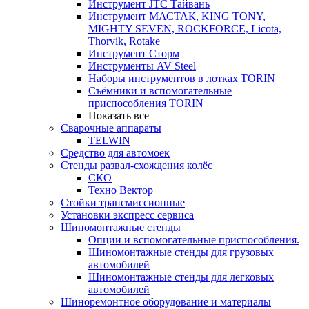
Инструмент JTC Тайвань
Инструмент МАСТАК, KING TONY,
MIGHTY SEVEN, ROCKFORCE, Licota,
Thorvik, Rotake
Инструмент Сторм
Инструменты AV Steel
Наборы инструментов в лотках TORIN
Съёмники и вспомогательные
приспособления TORIN
Показать все
Сварочные аппараты
TELWIN
Средство для автомоек
Стенды развал-схождения колёс
СКО
Техно Вектор
Стойки трансмиссионные
Установки экспресс сервиса
Шиномонтажные стенды
Опции и вспомогательные приспособления.
Шиномонтажные стенды для грузовых
автомобилей
Шиномонтажные стенды для легковых
автомобилей
Шиноремонтное оборудование и материалы