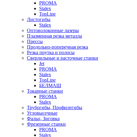
PROMA
Stalex
TopLine
Листогибы
Stalex
Оптоволоконные лазеры
Плазменная резка металла
Прессы
Продольно-поперечная резка
Резка прутка и полосы
Сверлильные и расточные станки
Jet
PROMA
Stalex
TopLine
БЕЛМАШ
Токарные станки
PROMA
Stalex
Трубогибы, Профилегибы
Угловысечные
Фальц, Зиговка
Фрезерные станки
PROMA
Stalex