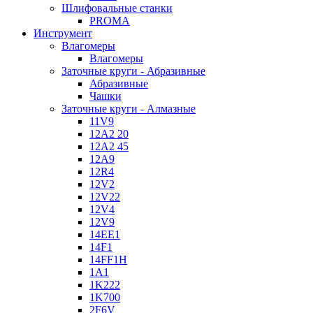
Шлифовальные станки
PROMA
Инструмент
Влагомеры
Влагомеры
Заточные круги - Абразивные
Абразивные
Чашки
Заточные круги - Алмазные
11V9
12A2 20
12A2 45
12A9
12R4
12V2
12V22
12V4
12V9
14EE1
14F1
14FF1H
1A1
1K222
1K700
2F6V