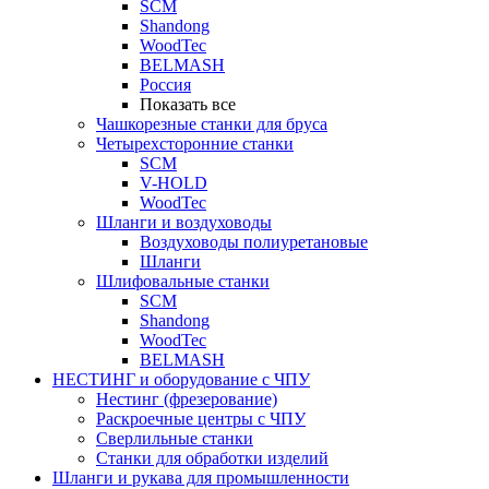
SCM
Shandong
WoodTec
BELMASH
Россия
Показать все
Чашкорезные станки для бруса
Четырехсторонние станки
SCM
V-HOLD
WoodTec
Шланги и воздуховоды
Воздуховоды полиуретановые
Шланги
Шлифовальные станки
SCM
Shandong
WoodTec
BELMASH
НЕСТИНГ и оборудование с ЧПУ
Нестинг (фрезерование)
Раскроечные центры с ЧПУ
Сверлильные станки
Станки для обработки изделий
Шланги и рукава для промышленности