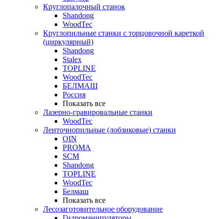
Круглопалочный станок
Shandong
WoodTec
Круглопильные станки с торцовочной кареткой
(циркулярный)
Shandong
Stalex
TOPLINE
WoodTec
БЕЛМАШ
Россия
Показать все
Лазерно-гравировальные станки
WoodTec
Ленточнопильные (лобзиковые) станки
OIN
PROMA
SCM
Shandong
TOPLINE
WoodTec
Белмаш
Показать все
Лесозаготовительное оборудование
Гидроманипуляторы