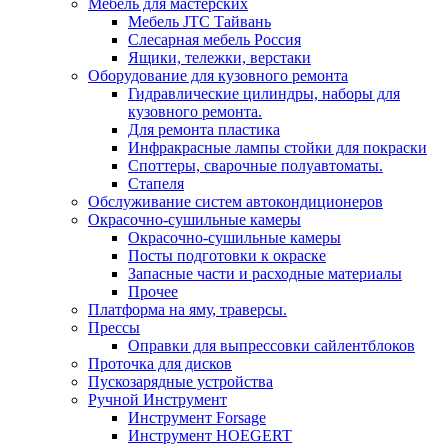
Мебель для мастерских
Мебель JTC Тайвань
Слесарная мебель Россия
Ящики, тележки, верстаки
Оборудование для кузовного ремонта
Гидравлические цилиндры, наборы для
кузовного ремонта.
Для ремонта пластика
Инфракрасные лампы стойки для покраски
Споттеры, сварочные полуавтоматы.
Стапеля
Обслуживание систем автокондиционеров
Окрасочно-сушильные камеры
Окрасочно-сушильные камеры
Посты подготовки к окраске
Запасные части и расходные материалы
Прочее
Платформа на яму, траверсы.
Прессы
Оправки для выпрессовки сайлентблоков
Проточка для дисков
Пускозарядные устройства
Ручной Инструмент
Инструмент Forsage
Инструмент HOEGERT