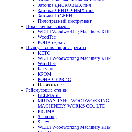
Заточка ДИСКОВЫХ пил
Заточка ЛЕНТОЧНЫХ пил
Заточка НОЖЕЙ
Пилоправный инструмент
Покрасочные камеры
WEILI Woodworking Machinery КНР
WoodTec
РОНА сервис
Пылеулавливающие агрегаты
KETO
WEILI Woodworking Machinery КНР
WoodTec
Белмаш
КРОМ
РОНА СЕРВИС
Показать все
Рейсмусовые станки
BELMASH
MUDANJIANG WOODWORKING
MACHINERY WORKS CO., LTD
PROMA
Shandong
Stalex
WEILI Woodworking Machinery КНР