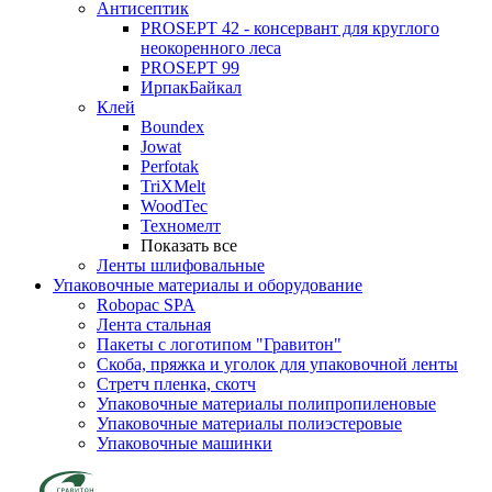
Антисептик
PROSEPT 42 - консервант для круглого
неокоренного леса
PROSEPT 99
ИрпакБайкал
Клей
Boundex
Jowat
Perfotak
TriXMelt
WoodTec
Техномелт
Показать все
Ленты шлифовальные
Упаковочные материалы и оборудование
Robopac SPA
Лента стальная
Пакеты с логотипом "Гравитон"
Скоба, пряжка и уголок для упаковочной ленты
Стретч пленка, скотч
Упаковочные материалы полипропиленовые
Упаковочные материалы полиэстеровые
Упаковочные машинки