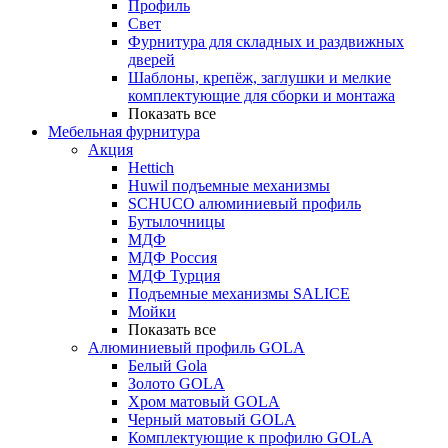
Профиль
Свет
Фурнитура для складных и раздвижных
дверей
Шаблоны, крепёж, заглушки и мелкие
комплектующие для сборки и монтажа
Показать все
Мебельная фурнитура
Акция
Hettich
Huwil подъемные механизмы
SCHUCO алюминиевый профиль
Бутылочницы
МДФ
МДФ Россия
МДФ Турция
Подъемные механизмы SALICE
Мойки
Показать все
Алюминиевый профиль GOLA
Белый Gola
Золото GOLA
Хром матовый GOLA
Черный матовый GOLA
Комплектующие к профилю GOLA