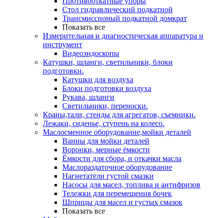
Противооткатные упоры
Стол гидравлический подкатной
Трансмиссионый подкатной домкрат
Показать все
Измерительная и диагностическая аппаратура и
инструмент
Видеоэндоскопы
Катушки, шланги, светильники, блоки
подготовки.
Катушки для воздуха
Блоки подготовки воздуха
Рукава, шланги
Светильники, переноски.
Краны,тали, стенды для агрегатов, съемники.
Лежаки, сиденье, ступень на колесо.
Маслосменное оборудование,мойки деталей
Ванны для мойки деталей
Воронки, мерные ёмкости
Ёмкости для сбора, и откачки масла
Маслораздаточное оборудование
Нагнетатели густой смазки
Насосы для масел, топлива и антифризов
Тележки для перемещения бочек
Шприцы для масел и густых смазок
Показать все