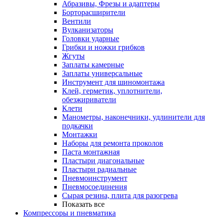
Абразивы, Фрезы и адаптеры
Борторасширители
Вентили
Вулканизаторы
Головки ударные
Грибки и ножки грибков
Жгуты
Заплаты камерные
Заплаты универсальные
Инструмент для шиномонтажа
Клей, герметик, уплотнители,
обезжириватели
Клети
Манометры, наконечники, удлинители для
подкачки
Монтажки
Наборы для ремонта проколов
Паста монтажная
Пластыри диагональные
Пластыри радиальные
Пневмоинструмент
Пневмосоединения
Сырая резина, плита для разогрева
Показать все
Компрессоры и пневматика