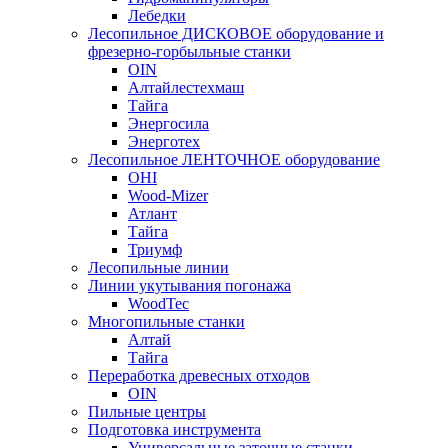
Лебедки
Лесопильное ДИСКОВОЕ оборудование и
фрезерно-горбыльные станки
OIN
Алтайлестехмаш
Тайга
Энергосила
Энерготех
Лесопильное ЛЕНТОЧНОЕ оборудование
OHI
Wood-Mizer
Атлант
Тайга
Триумф
Лесопильные линии
Линии укутывания погонажа
WoodTec
Многопильные станки
Алтай
Тайга
Переработка древесных отходов
OIN
Пильные центры
Подготовка инструмента
Универсальные заточные станки