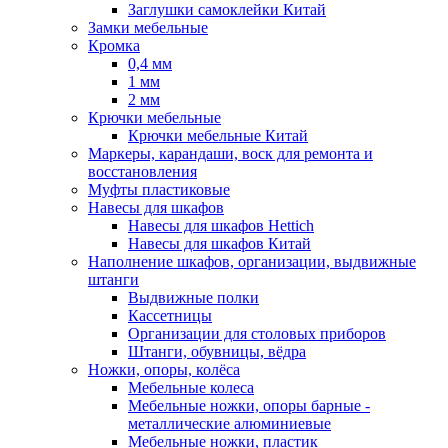
Заглушки самоклейки Китай
Замки мебельные
Кромка
0,4 мм
1 мм
2 мм
Крючки мебельные
Крючки мебельные Китай
Маркеры, карандаши, воск для ремонта и
восстановления
Муфты пластиковые
Навесы для шкафов
Навесы для шкафов Hettich
Навесы для шкафов Китай
Наполнение шкафов, организации, выдвижные
штанги
Выдвижные полки
Кассетницы
Организации для столовых приборов
Штанги, обувницы, вёдра
Ножки, опоры, колёса
Мебельные колеса
Мебельные ножки, опоры барные -
металлические алюминиевые
Мебельные ножки, пластик