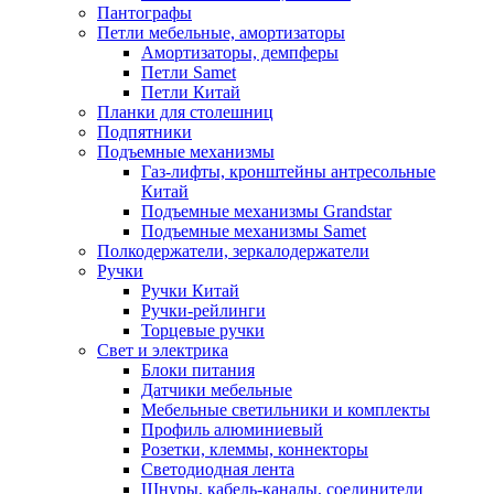
Пантографы
Петли мебельные, амортизаторы
Амортизаторы, демпферы
Петли Samet
Петли Китай
Планки для столешниц
Подпятники
Подъемные механизмы
Газ-лифты, кронштейны антресольные
Китай
Подъемные механизмы Grandstar
Подъемные механизмы Samet
Полкодержатели, зеркалодержатели
Ручки
Ручки Китай
Ручки-рейлинги
Торцевые ручки
Свет и электрика
Блоки питания
Датчики мебельные
Мебельные светильники и комплекты
Профиль алюминиевый
Розетки, клеммы, коннекторы
Светодиодная лента
Шнуры, кабель-каналы, соединители