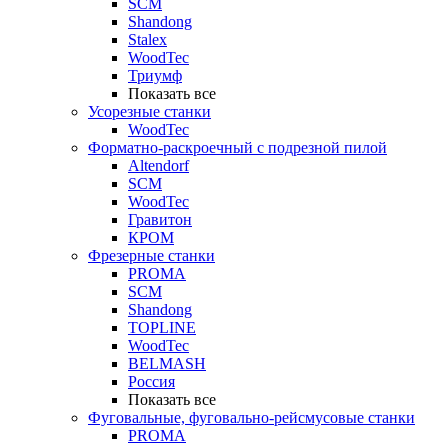
SCM
Shandong
Stalex
WoodTec
Триумф
Показать все
Усорезные станки
WoodTec
Форматно-раскроечный с подрезной пилой
Altendorf
SCM
WoodTec
Гравитон
КРОМ
Фрезерные станки
PROMA
SCM
Shandong
TOPLINE
WoodTec
BELMASH
Россия
Показать все
Фуговальные, фуговально-рейсмусовые станки
PROMA