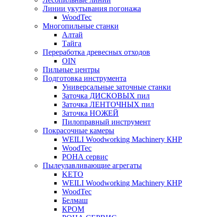
Линии укутывания погонажа
WoodTec
Многопильные станки
Алтай
Тайга
Переработка древесных отходов
OIN
Пильные центры
Подготовка инструмента
Универсальные заточные станки
Заточка ДИСКОВЫХ пил
Заточка ЛЕНТОЧНЫХ пил
Заточка НОЖЕЙ
Пилоправный инструмент
Покрасочные камеры
WEILI Woodworking Machinery КНР
WoodTec
РОНА сервис
Пылеулавливающие агрегаты
KETO
WEILI Woodworking Machinery КНР
WoodTec
Белмаш
КРОМ