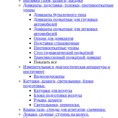
Вытяжки газов, шланги, насадки
Домкраты, подставки, тележки, противооткатные
упоры
Домкраты бутылочного типа
Домкраты подкатные для грузовых
автомобилей
Домкраты подкатные для легковых
автомобилей
Опции для домкратов
Подставки страховочные
Противооткатные упоры
Стол гидравлический подкатной
Трансмиссионый подкатной домкрат
Показать все
Измерительная и диагностическая аппаратура и
инструмент
Видеоэндоскопы
Катушки, шланги, светильники, блоки
подготовки.
Катушки для воздуха
Блоки подготовки воздуха
Рукава, шланги
Светильники, переноски.
Краны,тали, стенды для агрегатов, съемники.
Лежаки, сиденье, ступень на колесо.