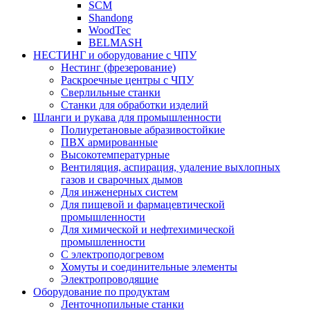
SCM
Shandong
WoodTec
BELMASH
НЕСТИНГ и оборудование с ЧПУ
Нестинг (фрезерование)
Раскроечные центры с ЧПУ
Сверлильные станки
Станки для обработки изделий
Шланги и рукава для промышленности
Полиуретановые абразивостойкие
ПВХ армированные
Высокотемпературные
Вентиляция, аспирация, удаление выхлопных
газов и сварочных дымов
Для инженерных систем
Для пищевой и фармацевтической
промышленности
Для химической и нефтехимической
промышленности
С электроподогревом
Хомуты и соединительные элементы
Электропроводящие
Оборудование по продуктам
Ленточнопильные станки