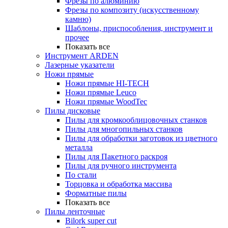
Фрезы по алюминию
Фрезы по композиту (искусственному
камню)
Шаблоны, приспособления, инструмент и
прочее
Показать все
Инструмент ARDEN
Лазерные указатели
Ножи прямые
Ножи прямые HI-TECH
Ножи прямые Leuco
Ножи прямые WoodTec
Пилы дисковые
Пилы для кромкооблицовочных станков
Пилы для многопильных станков
Пилы для обработки заготовок из цветного
металла
Пилы для Пакетного раскроя
Пилы для ручного инструмента
По стали
Торцовка и обработка массива
Форматные пилы
Показать все
Пилы ленточные
Bilork super cut