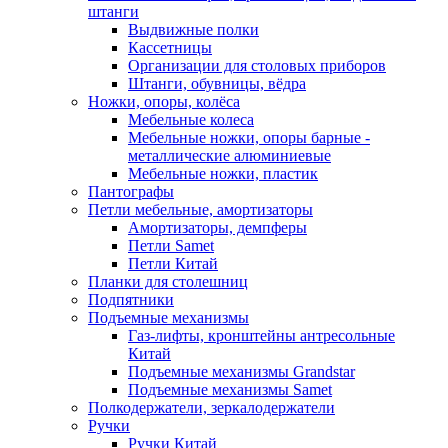
штанги
Выдвижные полки
Кассетницы
Организации для столовых приборов
Штанги, обувницы, вёдра
Ножки, опоры, колёса
Мебельные колеса
Мебельные ножки, опоры барные -
металлические алюминиевые
Мебельные ножки, пластик
Пантографы
Петли мебельные, амортизаторы
Амортизаторы, демпферы
Петли Samet
Петли Китай
Планки для столешниц
Подпятники
Подъемные механизмы
Газ-лифты, кронштейны антресольные
Китай
Подъемные механизмы Grandstar
Подъемные механизмы Samet
Полкодержатели, зеркалодержатели
Ручки
Ручки Китай