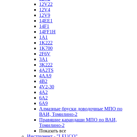
12V22
12V4
12V9
14EE1
14F1
14FF1H
1A1
1K222
1K700
2F6V
3A1
3K222
4A2TS
4AA9
4B2
4V2-30
4А2
6A2
6A9
Алмазные бруски доводочные МПО по
ВАИ, Томилино-2
Правящие карандаши МПО по ВАИ,
Томилино-2
Показать все
Инструмент - "LEUCO"