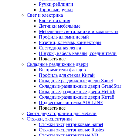
Ручки-рейлинги
Торцевые ручки
Свет и электрика
Блоки питания
Датчики мебельные
Мебельные светильники и комплекты
Профиль алюминиевый
Розетки, клеммы, коннекторы
Светодиодная лента
Шнуры, кабель-каналы, соединители
Показать все
Складные-раздвижные двери
Выпрямители фасадов
Профиль для стекла Китай
Складные раздвижные двери Samet
Складные-раздвижные двери GrandStar
Складные-раздвижные двери Hettich
Складные-раздвижные двери Китай
Подвесные системы AIR LINE
Показать все
Скотч двухсторонний для мебели
Стяжки, эксцентрики
Cтяжки эксцентриковые Samet
Стяжки эксцентриковые Rastex
Стяжки эксцентриковые VB