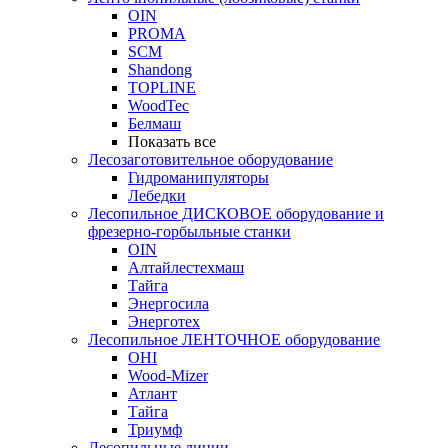
OIN
PROMA
SCM
Shandong
TOPLINE
WoodTec
Белмаш
Показать все
Лесозаготовительное оборудование
Гидроманипуляторы
Лебедки
Лесопильное ДИСКОВОЕ оборудование и
фрезерно-горбыльные станки
OIN
Алтайлестехмаш
Тайга
Энергосила
Энерготех
Лесопильное ЛЕНТОЧНОЕ оборудование
OHI
Wood-Mizer
Атлант
Тайга
Триумф
Лесопильные линии