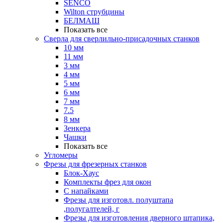
SENCO
Wilton струбцины
БЕЛМАШ
Показать все
Сверла для сверлильно-присадочных станков
10 мм
11 мм
3 мм
4 мм
5 мм
6 мм
7 мм
7.5
8 мм
Зенкера
Чашки
Показать все
Угломеры
Фрезы для фрезерных станков
Блок-Хаус
Комплекты фрез для окон
С напайками
Фрезы для изготовл. полуштапа
,полугалтелей, г
Фрезы для изготовления дверного штапика,