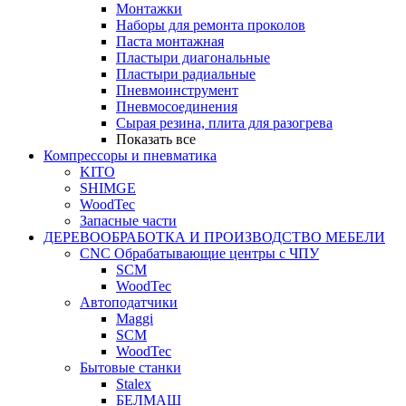
Монтажки
Наборы для ремонта проколов
Паста монтажная
Пластыри диагональные
Пластыри радиальные
Пневмоинструмент
Пневмосоединения
Сырая резина, плита для разогрева
Показать все
Компрессоры и пневматика
KITO
SHIMGE
WoodTec
Запасные части
ДЕРЕВООБРАБОТКА И ПРОИЗВОДСТВО МЕБЕЛИ
CNC Обрабатывающие центры с ЧПУ
SCM
WoodTec
Автоподатчики
Maggi
SCM
WoodTec
Бытовые станки
Stalex
БЕЛМАШ