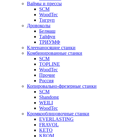
Ваймы и прессы
SCM
WoodTec
Тигруп
Дровоколы
Белмаш
Тайфун
ТРИУМФ
Клеенаносящие станки
Комбинированные станки
SCM
TOPLINE
WoodTec
Прочие
Россия
Копировально-фрезерные станки
SCM
Shandong
WEILI
WoodTec
Кромкооблицовочные станки
EVERLASTING
FRAVOL
KETO
KROM