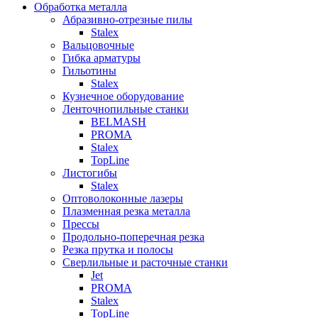
Обработка металла
Абразивно-отрезные пилы
Stalex
Вальцовочные
Гибка арматуры
Гильотины
Stalex
Кузнечное оборудование
Ленточнопильные станки
BELMASH
PROMA
Stalex
TopLine
Листогибы
Stalex
Оптоволоконные лазеры
Плазменная резка металла
Прессы
Продольно-поперечная резка
Резка прутка и полосы
Сверлильные и расточные станки
Jet
PROMA
Stalex
TopLine