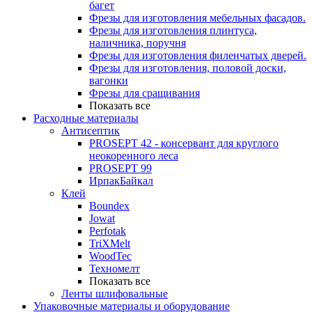
багет
Фрезы для изготовления мебельных фасадов.
Фрезы для изготовления плинтуса,
наличника, поручня
Фрезы для изготовления филенчатых дверей.
Фрезы для изготовления, половой доски,
вагонки
Фрезы для сращивания
Показать все
Расходные материалы
Антисептик
PROSEPT 42 - консервант для круглого
неокоренного леса
PROSEPT 99
ИрпакБайкал
Клей
Boundex
Jowat
Perfotak
TriXMelt
WoodTec
Техномелт
Показать все
Ленты шлифовальные
Упаковочные материалы и оборудование