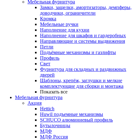
Мебельная фурнитура
Замки, защелки, амортизаторы, демпферы,
доводчики, ограничители
Кромка
Мебельные ручки
Наполнение для кухни
Наполнение для шкафов и гардеробных
Направляющие и системы выдвижения
Петли
Подъёмные механизмы и газлифты
Профиль
Свет
Фурнитура для складных и раздвижных
дверей
Шаблоны, крепёж, заглушки и мелкие
комплектующие для сборки и монтажа
Показать все
Мебельная фурнитура
Акция
Hettich
Huwil подъемные механизмы
SCHUCO алюминиевый профиль
Бутылочницы
МДФ
МДФ Россия