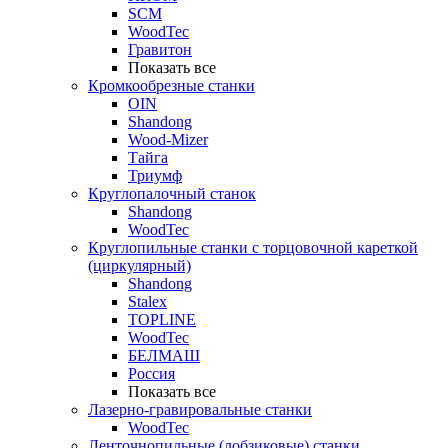
SCM
WoodTec
Гравитон
Показать все
Кромкообрезные станки
OIN
Shandong
Wood-Mizer
Тайга
Триумф
Круглопалочный станок
Shandong
WoodTec
Круглопильные станки с торцовочной кареткой
(циркулярный)
Shandong
Stalex
TOPLINE
WoodTec
БЕЛМАШ
Россия
Показать все
Лазерно-гравировальные станки
WoodTec
Ленточнопильные (лобзиковые) станки