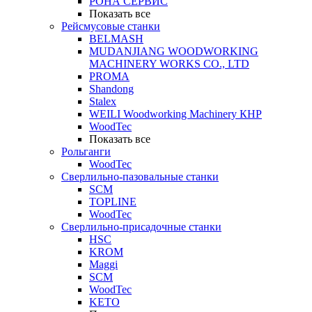
РОНА СЕРВИС
Показать все
Рейсмусовые станки
BELMASH
MUDANJIANG WOODWORKING
MACHINERY WORKS CO., LTD
PROMA
Shandong
Stalex
WEILI Woodworking Machinery КНР
WoodTec
Показать все
Рольганги
WoodTec
Сверлильно-пазовальные станки
SCM
TOPLINE
WoodTec
Сверлильно-присадочные станки
HSC
KROM
Maggi
SCM
WoodTec
KETO