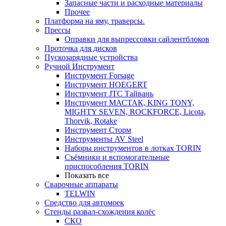
Запасные части и расходные материалы
Прочее
Платформа на яму, траверсы.
Прессы
Оправки для выпрессовки сайлентблоков
Проточка для дисков
Пускозарядные устройства
Ручной Инструмент
Инструмент Forsage
Инструмент HOEGERT
Инструмент JTC Тайвань
Инструмент МАСТАК, KING TONY,
MIGHTY SEVEN, ROCKFORCE, Licota,
Thorvik, Rotake
Инструмент Сторм
Инструменты AV Steel
Наборы инструментов в лотках TORIN
Съёмники и вспомогательные
приспособления TORIN
Показать все
Сварочные аппараты
TELWIN
Средство для автомоек
Стенды развал-схождения колёс
СКО