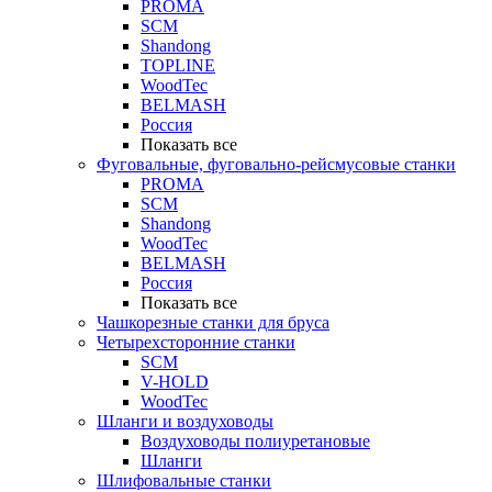
PROMA
SCM
Shandong
TOPLINE
WoodTec
BELMASH
Россия
Показать все
Фуговальные, фуговально-рейсмусовые станки
PROMA
SCM
Shandong
WoodTec
BELMASH
Россия
Показать все
Чашкорезные станки для бруса
Четырехсторонние станки
SCM
V-HOLD
WoodTec
Шланги и воздуховоды
Воздуховоды полиуретановые
Шланги
Шлифовальные станки