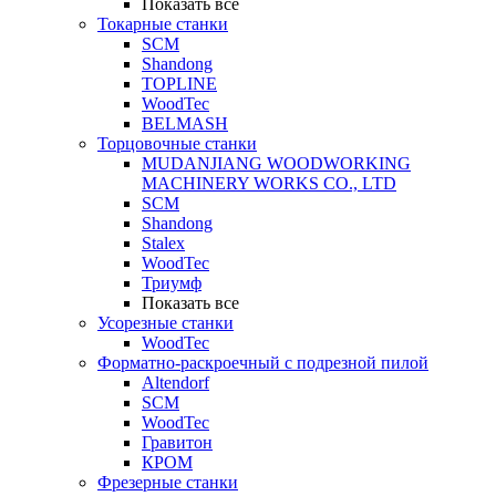
Показать все
Токарные станки
SCM
Shandong
TOPLINE
WoodTec
BELMASH
Торцовочные станки
MUDANJIANG WOODWORKING
MACHINERY WORKS CO., LTD
SCM
Shandong
Stalex
WoodTec
Триумф
Показать все
Усорезные станки
WoodTec
Форматно-раскроечный с подрезной пилой
Altendorf
SCM
WoodTec
Гравитон
КРОМ
Фрезерные станки