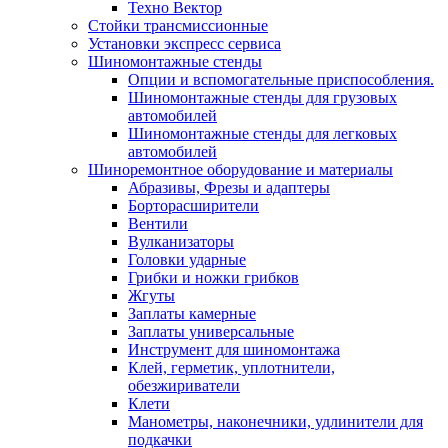
Техно Вектор
Стойки трансмиссионные
Установки экспресс сервиса
Шиномонтажные стенды
Опции и вспомогательные приспособления.
Шиномонтажные стенды для грузовых
автомобилей
Шиномонтажные стенды для легковых
автомобилей
Шиноремонтное оборудование и материалы
Абразивы, Фрезы и адаптеры
Борторасширители
Вентили
Вулканизаторы
Головки ударные
Грибки и ножки грибков
Жгуты
Заплаты камерные
Заплаты универсальные
Инструмент для шиномонтажа
Клей, герметик, уплотнители,
обезжириватели
Клети
Манометры, наконечники, удлинители для
подкачки