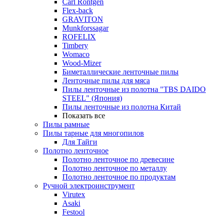
Carl Rontgen
Flex-back
GRAVITON
Munkforssagar
ROFELIX
Timbery
Womaco
Wood-Mizer
Биметаллические ленточные пилы
Ленточные пилы для мяса
Пилы ленточные из полотна "TBS DAIDO
STEEL" (Япония)
Пилы ленточные из полотна Китай
Показать все
Пилы рамные
Пилы тарные для многопилов
Для Тайги
Полотно ленточное
Полотно ленточное по древесине
Полотно ленточное по металлу
Полотно ленточное по продуктам
Ручной электроинструмент
Virutex
Asaki
Festool