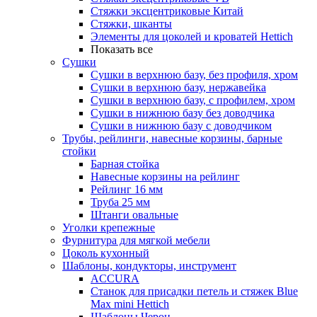
Стяжки эксцентриковые Китай
Стяжки, шканты
Элементы для цоколей и кроватей Hettich
Показать все
Сушки
Сушки в верхнюю базу, без профиля, хром
Сушки в верхнюю базу, нержавейка
Сушки в верхнюю базу, с профилем, хром
Сушки в нижнюю базу без доводчика
Сушки в нижнюю базу с доводчиком
Трубы, рейлинги, навесные корзины, барные
стойки
Барная стойка
Навесные корзины на рейлинг
Рейлинг 16 мм
Труба 25 мм
Штанги овальные
Уголки крепежные
Фурнитура для мягкой мебели
Цоколь кухонный
Шаблоны, кондукторы, инструмент
ACCURA
Станок для присадки петель и стяжек Blue
Max mini Hettich
Шаблоны Черон