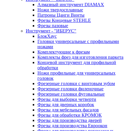
Алмазный инструмент DIAMAX
Ножи твердосплавные
Патроны Цанги Винты
Фрезы Концевые STEHLE
Фрезы пазовые
Инструмент - "ИБЕРУС"
БлокХаус
Головки универсальные с профильными
ножами
Комплектующие к фрезам
Комплекты фрез для изготовления паркета
Концевой инструмент для профильной
обработки
Ножи профильные для универсальных
головок
Фрезерные головки с винтовым зубом
Фрезерные головки филеночные
Фрезерные головки фуговальные
Фрезы для выборки четверти
Фрезы для дверных коробок
Фрезы для мебельных фасадов
Фрезы для обработки КРОМОК
Фрезы для производства дверей
Фрезы для производства Евроокон
Фрезы для производства погонажных