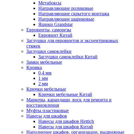
Метабоксы
Направляющие роликовые
Направляющие скрытого монтажа
Направляющие шариковые
Ящики Grandstar
Евровинты, саморезы
Евровинт Китай
Заглушки для евровинтов и эксцентриковых
стяжек
Заглушки самоклейки
Заглушки самоклейки Китай
Замки мебельные
Кромка
0,4 мм
1 мм
2 мм
Крючки мебельные
Крючки мебельные Китай
Маркеры, карандаши, воск для ремонта и
восстановления
Муфты пластиковые
Навесы для шкафов
Навесы для шкафов Hettich
Навесы для шкафов Китай
Наполнение шкафов, организации, выдвижные