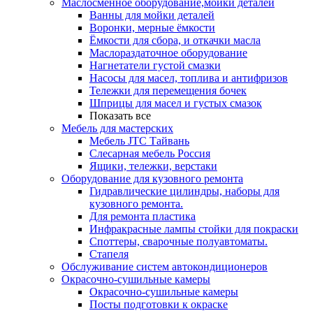
Маслосменное оборудование,мойки деталей
Ванны для мойки деталей
Воронки, мерные ёмкости
Ёмкости для сбора, и откачки масла
Маслораздаточное оборудование
Нагнетатели густой смазки
Насосы для масел, топлива и антифризов
Тележки для перемещения бочек
Шприцы для масел и густых смазок
Показать все
Мебель для мастерских
Мебель JTC Тайвань
Слесарная мебель Россия
Ящики, тележки, верстаки
Оборудование для кузовного ремонта
Гидравлические цилиндры, наборы для
кузовного ремонта.
Для ремонта пластика
Инфракрасные лампы стойки для покраски
Споттеры, сварочные полуавтоматы.
Стапеля
Обслуживание систем автокондиционеров
Окрасочно-сушильные камеры
Окрасочно-сушильные камеры
Посты подготовки к окраске